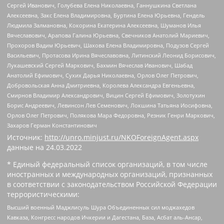
Сергей Иванович, Голубева Елена Николаевна, Ганнушкина Светлана
Алексеевна, Закс Елена Владимировна, Буртина Елена Юрьевна, Гендель
Людмила Залмановна, Кокорина Екатерина Алексеевна, Шуманов Илья
Вячеславович, Арапова Галина Юрьевна, Свечников Анатолий Мариевич,
Прохоров Вадим Юрьевич, Шахова Елена Владимировна, Подузов Сергей
Васильевич, Протасова Ирина Вячеславовна, Литинский Леонид Борисович,
Лукашевский Сергей Маркович, Бахмин Вячеслав Иванович, Шабад
Анатолий Ефимович, Сухих Дарья Николаевна, Орлов Олег Петрович,
Добровольская Анна Дмитриевна, Королева Александра Евгеньевна,
Смирнов Владимир Александрович, Вицин Сергей Ефимович, Золотухин
Борис Андреевич, Левинсон Лев Семенович, Локшина Татьяна Иосифовна,
Орлов Олег Петрович, Полякова Мара Федоровна, Резник Генри Маркович,
Захаров Герман Константинович
Источник:
http://unro.minjust.ru/NKOForeignAgent.aspx
данные на
24.03.2022
* Единый федеральный список организаций, в том числе
иностранных и международных организаций, признанных
в соответствии с законодательством Российской Федерации
террористическими:
Высший военный Маджлисуль Шура Объединенных сил моджахедов
Кавказа, Конгресс народов Ичкерии и Дагестана, База, Асбат аль-Ансар,