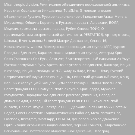
Misanthropic division, Религиозное объединение последователей инглиизма,
Народная Социальная Инициатива, TulaSkins, Этнополитическое
объединение Русские, Русское национальное объединение Атака, Мечеть
Мирмамеда, Община Коренного Русского народа г. Астрахани, ВОЛЯ,
Меджлис крымскотатарского народа, Рубеж Севера, ТОЙС, О
противодействии экстремистской деятельности, РЕВТАТПОД, Артподготовка,
Штольц, В честь иконы Божией Матери Державная, Сектор 16,
Независимость, Фирма, Молодежная правозащитная группа МПГ, Курсом
Правды и Единения, Каракольская инициативная группа, Автоград Крю,
Союз Славянских Сил Руси, Алля-Аят, Благотворительный пансионат Ак Умут,
Русская республика Русь, Арестантское уголовное единство, Башкорт, Нация
и свобода, Нация и свобода, W.H.С., Фалунь Дафа, Иртыш Ultras, Русский
Патриотический клуб-Новокузнецк/РПК, Сибирский державный союз, Фонд
борьбы с коррупцией, Фонд защиты прав граждан, Штабы Навального,
Совет граждан СССР Прикубанского округа г. Краснодара, Мужское
государство, Народное объединение русского движения, Народное
движение Адат, Народный совет граждан РСФСР СССР Архангельской
области, Проект Штурм, Граждане СССР, Держава Союз Советских Светлых
Родов, Совет Советских Социалистических Районов, Meta Platforms Inc,
Facebook, Instagram, WhatsApp, СИЧ-С14, Добровольческое Движение
Организации украинских националистов, Черный Комитет, Татарстанское
Региональное Всетатарское общественное движение, Невоград,