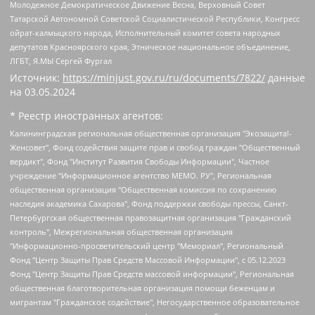
Молодежное Демократическое Движение Весна, Верховный Совет
Татарской Автономной Советской Социалистической Республики, Конгресс
ойрат-калмыцкого народа, Исполнительный комитет совета народных
депутатов Красноярского края, Этническое национальное объединение,
ЛГБТ, Я.МЫ Сергей Фургал
Источник:
https://minjust.gov.ru/ru/documents/7822/
данные
на
03.05.2024
* Реестр иностранных агентов:
Калининградская региональная общественная организация "Экозащита!-Женсовет", Фонд содействия защите прав и свобод граждан "Общественный вердикт", Фонд "Институт Развития Свободы Информации", Частное учреждение "Информационное агентство МЕМО. РУ", Региональная общественная организация "Общественная комиссия по сохранению наследия академика Сахарова", Фонд поддержки свободы прессы, Санкт-Петербургская общественная правозащитная организация "Гражданский контроль", Межрегиональная общественная организация "Информационно-просветительский центр "Мемориал", Региональный Фонд "Центр Защиты Прав Средств Массовой Информации", с 05.12.2023 Фонд "Центр Защиты Прав Средств массовой информации", Региональная общественная благотворительная организация помощи беженцам и мигрантам "Гражданское содействие", Негосударственное образовательное учреждение дополнительного профессионального образования (повышение квалификации) специалистов "АКАДЕМИЯ ПО ПРАВАМ ЧЕЛОВЕКА", Свердловская региональная общественная организация "Сутяжник", Автономная некоммерческая организация "Центр независимых социологических исследований", Союз общественных объединений "Российский исследовательский центр по правам человека", Региональное общественное учреждение научно-информационный центр "МЕМОРИАЛ", Некоммерческая организация "Фонд защиты гласности", Автономная некоммерческая организация "Институт прав человека", Городская общественная организация "Екатеринбургское общество "МЕМОРИАЛ", Городская общественная организация "Рязанское историко-просветительское и правозащитное общество "Мемориал" (Рязанский Мемориал), Челябинский региональный орган общественной самодеятельности – женское общественное объединение "Женщины Евразии", Челябинский региональный орган общественной самодеятельности "Уральская правозащитная группа", Фонд содействия защите здоровья и социальной справедливости имени Андрея Рылькова, Автономная Некоммерческая Организация "Аналитический Центр Юрия Левады", Автономная некоммерческая организация социальной поддержки населения "Проект Апрель", Региональная общественная организация помощи женщинам и детям, находящимся в кризисной ситуации "Информационно-методический центр "Анна", Фонд содействия развитию массовых коммуникаций и правовому просвещению "Так-так-Так", Фонд содействия устойчивому развитию "Серебряная тайга", Свердловский региональный общественный фонд социальных проектов "Новое время", "Idel.Реалии", Кавказ.Реалии, Крым.Реалии, Телеканал Настоящее Время, Татаро-башкирская служба Радио Свобода (Azatliq Radiosi), Радио Свободная Европа/Радио Свобода (PCE/PC), "Сибирь.Реалии", "Фактограф", Благотворительный фонд помощи осужденным и их семьям, Автономная некоммерческая организация "Институт глобализации и социальных движений", Фонд "В защиту прав заключенных", Частное учреждение "Центр поддержки и содействия развитию средств массовой информации", Пензенский региональный общественный благотворительный фонд "Гражданский союз", "Север.Реалии", Некоммерческая организация Фонд "Правовая инициатива", Общество с ограниченной ответственностью "Радио Свободная Европа/Радио Свобода", Чешское информационное агентство "MEDIUM-ORIENT", Красноярская региональная общественная организация "Мы против СПИДа", Камалягин Денис Николаевич, Маркелов Сергей Евгеньевич, Пономарев Лев Александрович, Савицкая Людмила Алексеевна, Автономная некоммерческая организация "Центр по работе с проблемой насилия "НАСИЛИЮ.НЕТ", Межрегиональный профессиональный союз работников здравоохранения "Альянс врачей", Юридическое лицо, зарегистрированное в Латвийской Республике, SIA "Medusa Project" (регистрационный номер 40103797863, дата регистрации 10.06.2014), Некоммерческая организация "Фонд по борьбе с коррупцией", Автономная некоммерческая организация "Институт права и публичной политики", Баданин Роман Сергеевич, Гликин Максим Александрович, Железнова Мария Михайловна, Лукьянова Юлия Сергеевна, Маетная Елизавета Витальевна, Маняхин Петр Борисович, Чуракова Ольга Владимировна, Ярош Юлия Петровна, Юридическое лицо "The Insider SIA", зарегистрированное в Риге, Латвийская Республика (дата регистрации 26.06.2015), являющееся администратором доменного имени интернет-издания "The Insider SIA", https://theins.ru, Постернак Алексей Евгеньевич, Рубин Михаил Аркадьевич, Анин Роман Александрович, Юридическое лицо Istories fonds, зарегистрированное в Латвийской Республике (регистрационный номер 50008295751, дата регистрации 24.02.2020), Великовский Дмитрий Александрович, Долинина Ирина Николаевна, Мароховская Алеся Алексеевна, Шлейнов Роман Юрьевич, Шмагун Олеся Валентиновна, Общество с ограниченной ответственностью "Альтаир 2021", Общество с ограниченной ответственностью "Вега 2021", Общество с ограниченной ответственностью "Главный редактор 2021", Общество с ограниченной ответственностью "Ромашки монолит", Важенков Артем Валерьевич, Ивановская областная общественная организация "Центр гендерных исследований", Гурман Юрий Альбертович, Медиапроект "ОВД-Инфо", Егоров Владимир Владимирович, Жилинский Владимир Александрович, Общество с ограниченной ответственностью "ЗП", Иванова София Юрьевна, Карезина Инна Павловна, Кильтау Екатерина Викторовна, Петров Алексей Викторович, Пискунов Сергей Евгеньевич, Смирнов Сергей Сергеевич, Тихонов Михаил Сергеевич, Общество с ограниченной ответственностью "ЖУРНАЛИСТ-ИНОСТРАННЫЙ АГЕНТ", Арапова Галина Юрьевна, Вольтская Татьяна Анатольевна, Американская компания "Mason G.E.S. Anonymous Foundation" (США), являющаяся владельцем интернет-издания https://mnews.world/, Компания "Stichting Bellingcat", зарегистрированная в Нидерландах (дата регистрации 11.07.2018), Захаров Андрей Вячеславович, Клепиковская Екатерина Дмитриевна, Общество с ограниченной ответственностью "МЕМО", Перл Роман Александрович, Симонов Евгений Алексеевич, Соловьева Елена Анатольевна, Сотников Даниил Владимирович, Сурначева Елизавета Дмитриевна, Автономная некоммерческая организация по защите прав человека и информированию населения "Якутия – Наше Мнение", Общество с ограниченной ответственностью "Москоу диджитал медиа", с 26.01.2023 Общество с ограниченной ответственностью "Чайка Белые сады", Ветошкина Валерия Валерьевна, Заговора Максим Александрович, Межрегиональное общественное движение "Российская ЛГБТ - сеть", Оленичев Максим Владимирович, Павлов Иван Юрьевич, Скворцова Елена Сергеевна, Общество с ограниченной ответственностью "Как бы инагент", Кочетков Игорь Викторович, Общество с ограниченной ответственностью "Честные выборы", Еланчик Олег Александрович, Общество с ограниченной ответственностью "Нобелевский призыв", Гималова Регина Эмилевна, Григорьев Андрей Валерьевич, Григорьева Алина Александровна, Ассоциация по содействию защите прав призывников, альтернативнослужащих и военнослужащих "Правозащитная группа "Гражданин.Армия.Право", Хисамова Регина Фаритовна, Автономная некоммерческая организация по реализации социально-правовых программ "Лилит", Дальневосточное общественное движение "Маяк", Санкт-Петербургская ЛГБТ-инициативная группа "Выход", Инициативная группа ЛГБТ+ "Реверс", Алексеев Андрей Викторович, Бекбулатова Таисия Львовна, Беляев Иван Михайлович, Владыкина Елена Сергеевна, Гельман Марат Александрович, Никульшина Вероника Юрьевна, Толоконникова Надежда Андреевна, Шендерович Виктор Анатольевич, Общество с ограниченной ответственностью "Данное сообщение", Общество с ограниченной ответственностью Издательский дом "Новая глава", Айнбиндер Александра Александровна, Московский комьюнити-центр для ЛГБТ+инициатив, Благотворительный фонд развития филантропии, Deutsche Welle (Германия, Kurt-Schumacher-Strasse 3, 53113 Bonn), Борзунова Мария Михайловна, Воробьев Виктор Викторович, Голубева Анна Львовна, Константинова Алла Михайловна, Малкова Ирина Владимировна, Мурадов Мурад Абдулгалимович, Осетинская Елизавета Николаевна, Понасенков Евгений Николаевич, Ганапольский Матвей Юрьевич, Киселев Евгений Алексеевич, Борухович Ирина Григорьевна, Дремин Иван Тимофеевич, Дубровский Дмитрий Викторович, Красноярская региональная общественная организация поддержки и развития альтернативных образовательных технологий и межкультурных коммуникаций "ИНТЕРРА", Маяковская Екатерина Алексеевна, Фейгин Марк Захарович, Филимонов Андрей Викторович, Дзугкоева Регина Николаевна, Доброхотов Роман Александрович, Дудь Юрий Александрович, Елкин Сергей Владимирович, Кругликов Кирилл Игоревич, Сабунаева Мария Леонидовна, Семенов Алексей Владимирович, Шаинян Карен Багратович, Шульман Екатерина Михайловна, Асафьев Артур Валерьевич, Вахштайн Виктор Семенович, Венедиктов Алексей Алексеевич, Лушникова Екатерина Евгеньевна, Волков Леонид Михайлович, Невзоров Александр Глебович, Пархоменко Сергей Борисович, Сироткин Ярослав Николаевич, Кара-Мурза Владимир Владимирович, Баранова Наталья Владимировна, Гозман Леонид Яковлевич, Кагарлицкий Борис Юльевич, Климарев Михаил Валерьевич, Милов Владимир Станиславович, Автономная некоммерческая организация Краснодарский центр современного искусства "Типография", Моргенштерн Алишер Тагирович, Соболь Любовь Эдуардовна, Общество с ограниченной ответственностью "ЛИЗА НОРМ", Каспаров Гарри Кимович, Ходорковский Михаил Борисович, Общество с ограниченной ответственностью "Апрельские тезисы", Данилович Ирина Брониславовна, Кашин Олег Владимирович, Петров Николай Владимирович, Пивоваров Алексей Владимирович, Соколов Михаил Владимирович, Цветкова Юлия Владимировна, Чичваркин Евгений Александрович, Комитет против пыток/Команда против пыток, Общество с ограниченной ответственностью "Первый научный", Общество с ограниченной ответственностью "Вертолет и ко", Белоцерковская Вероника Борисовна, Кац Максим Евгеньевич, Лазарева Татьяна Юрьевна, Шаведдинов Руслан Табризович, Яшин Илья Валерьевич, Общество с ограниченной ответственностью "Иноагент ААВ", Алешковский Дмитрий Петрович, Альбац Евгения Марковна, Быков Дмитрий Львович, Галямина Юлия Евгеньевна, Лойко Сергей Леонидович, Мартынов Кирилл Константинович, Медведев Сергей Александрович, Крашенинников Федор Геннадиевич, Гордеева Катерина Вл