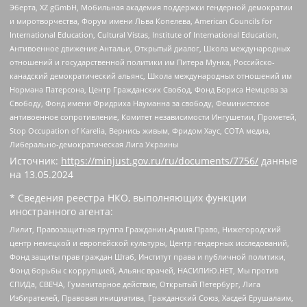
Эберта, XZ gGmbH, Мобильная академия поддержки гендерной демократии
и миротворчества, Форум имени Льва Копелева, American Councils for
International Education, Cultural Vistas, Institute of International Education,
Антивоенное движение Антальи, Открытый диалог, Школа международных
отношений и государственной политики им Питера Мунка, Российско-
канадский демократический альянс, Школа международных отношений им
Нормана Патерсона, Центр Гражданских Свобод, Фонд Бориса Немцова за
Свободу, Фонд имени Фридриха Науманна за свободу, Феминистское
антивоенное сопротивление, Комитет независимости Ингушетии, Прометей,
Stop Occupation of Karelia, Вернись живым, Фридом Хаус, СОТА медиа,
Либерально-демократическая Лига Украины
Источник:
https://minjust.gov.ru/ru/documents/7756/
данные
на
13.05.2024
* Сведения реестра НКО, выполняющих функции
иностранного агента:
Лилит, Правозащитная группа Гражданин.Армия.Право, Нижегородский
центр немецкой и европейской культуры, Центр гендерных исследований,
Фонд защиты прав граждан Штаб, Институт права и публичной политики,
Фонд борьбы с коррупцией, Альянс врачей, НАСИЛИЮ.НЕТ, Мы против
СПИДа, СВЕЧА, Гуманитарное действие, Открытый Петербург, Лига
Избирателей, Правовая инициатива, Гражданский Союз, Хасдей Ерушалаим,