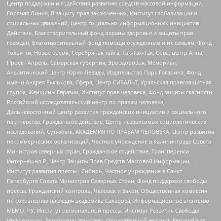
Центр поддержки и содействия развитию средств массовой информации,
Горячая Линия, В защиту прав заключенных, Институт глобализации и
социальных движений, Центр социально-информационных инициатив
Действие, Благотворительный фонд охраны здоровья и защиты прав
граждан, Благотворительный фонд помощи осужденным и их семьям, Фонд
Тольятти, Новое время, Серебряная тайга, Так-Так-Так, Сова, центр Анна,
Проект Апрель, Самарская губерния, Эра здоровья, Мемориал,
Аналитический Центр Юрия Левады, Издательство Парк Гагарина, Фонд
имени Андрея Рылькова, Сфера, Центр СИБАЛЬТ, Уральская правозащитная
группа, Женщины Евразии, Институт прав человека, Фонд защиты гласности,
Российский исследовательский центр по правам человека,
Дальневосточный центр развития гражданских инициатив и социального
партнерства, Гражданское действие, Центр независимых социологических
исследований, Сутяжник, АКАДЕМИЯ ПО ПРАВАМ ЧЕЛОВЕКА, Центр развития
некоммерческих организаций, Частное учреждение в Калининграде Совета
Министров северных стран, Гражданское содействие, Трансперенси
Интернешнл-Р, Центр Защиты Прав Средств Массовой Информации,
Институт развития прессы - Сибирь, Частное учреждение в Санкт-
Петербурге Совета Министров Северных Стран, Фонд поддержки свободы
прессы, Гражданский контроль, Человек и Закон, Общественная комиссия
по сохранению наследия академика Сахарова, Информационное агентство
МЕМО. РУ, Институт региональной прессы, Институт Развития Свободы
Информации, Экозащита!-Женсовет, Общественный вердикт, Евразийская