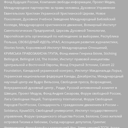
Фонд Будущее России, Компания свободы информации, Проект Медиа,
Международное партнерство за права человека, Духовное Управление
Евангельских Христиан Украинской Христианской Церкви, Новое
Поколение, Духовное Учебное Заведение Международный Библейский
Колледж, Международное христианское движение, Всемирный Институт
Саентологических Предприятий, Церковь Духовной Технологии,
Европейская сеть организаций по наблюдению за выборами, Республика
Польша, СВОБОДНЫЙ ИДЕЛЬ-УРАЛ, Ассоциация развития журналистики,
IStories fonds, Королевский Институт Международных Отношений,
КРИМСЬКА ПРАВОЗАХИСНА ГРУПА, Фонд имени Генриха Бёлля, Stichting
Bellingcat, Bellingcat Ltd, The Insider, Институт правовой инициативы
Центральной и Восточной Европы, Фонд Открытой Эстонии, Calvert 22
Foundation, Канадский украинский конгресс, Институт Макдональда-Лорье,
Украинская национальная федерация Канады, Декабристы, Международный
научный центр им Вудро Вильсона, Свободная пресса, Возрождение,
Всеукраинский духовный центр , Риддл, Русский антивоенный комитет в
Швеции, Проект Медуза, Фонд Андрея Сахарова, Форум свободной России,
Лига Свободных Наций, Transparеncy International, Форум Свободных
Народов ПостРоссии, Солидарность с гражданским движением в России –
Solidarus, КрымSOS, Свободный университет, Институт государственного
управления, Форум гражданского общества Россия, Беллона, Союз жителей
островов Тисима и Хабомаи, Съезд народных депутатов, Гринпис
Интернешнл, Фонд борьбы с коррупцией Инк, Завет церквей TCCN, Агора,