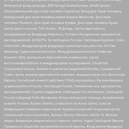
Всемирный фонд природы, BDR Novaja Gazeta-Europe, Алтай проект,
Образовательный дом прав человека Чернигов, Фонд Дом Прав Человека,
Белорусский дом прав человека имени Бориса Звозскова, Дом прав
человека Тбилиси, Дом прав человека Ереван, Дом прав человека Крым,
Центр дикого лосося, TVR Studios, ТВ Дождь, Центр европейских
исследований им Вилфрида Мартенса, Сетевое объединение журналистов
расследователей, АЛЛАТРА, За свободную Россию, Свободная Бурятия, Uralic,
UnKremlin, Международная федерация транспортных рабочих, ИстЧам
Финланд, Гудзоновский институт, Фонд Демократического Развития,
Комитет-2024, Центрально-Европейский университет, Центр
восточноевропейских и международных исследований, Общество
Сторожевой башни, Библии и трактатов Свидетелей Иеговы, Гражданский
Совет, Центр анализа европейской политики, Академическая сеть Восточная
Европа, Российский комитет действия, РЭНД корпорейшн, Русская Америка
за демократию в России, Настоящая Россия, Глобальная сеть журналистов-
расследователей, Служба поддержки, Свободная Россия Берлин, Свободная
Россия Северный Рейн-Вестфалия, Фонд глобальной помощи, Антивоенный
комитет России, Russie-Libertes, La Asocicion de Rusos Libres, Союз за
возвращение Северных территорий, Крымскотатарский Ресурсный Центр,
Глобальный союз IndustriALL, Russian Election Monitor, Article 19, Мнение
медиа, Федерация анархического черного креста, Радио Свободная Европа,
Германское общество изучения Восточной Европы, Фонд имени Фридриха