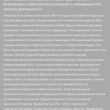
вступившее в законную силу решение о ликвидации или
запрете деятельности:
Национал-большевистская партия, ВЕК РА, Рада земли Кубанской Духовно
Родовой Державы Русь, Община Духовного Управления Асгардской Веси
Беловодья, Славянская Община Капища Веды Перуна, Мужская Духовная
Семинария Староверов-Инглингов, Нурджулар, К Богодержавию, Таблиги
Джамаат, Свидетели Иеговы, Русское национальное единство, Национал-
социалистическое общество, Джамаат мувахидов, Объединенный Вилайат
Кабарды, Балкарии и Карачая, Союз славян, Ат-Такфир Валь-Хиджра, Пит
Буль, Национал-социалистическая рабочая партия России, Славянский союз,
Формат-18, Благородный Орден Дьявола, Армия воли народа,
Национальная Социалистическая Инициатива города Череповца, Духовно-
Родовая Держава Русь, Русское национальное единство, Древнерусской
Инглистической церкви Православных Староверов-Инглингов, Русский
общенациональный союз, Движение против нелегальной иммиграции,
Кровь и Честь, О свободе совести и о религиозных объединениях, Омская
организация общественного политического движения Русское
национальное единство, Северное Братство, Клуб Болельщиков
Футбольного Клуба Динамо, Файзрахманисты, Мусульманская религиозная
организация п. Боровский, Община Коренного Русского народа
Щелковского района, Правый сектор, УНА - УНСО, Украинская
повстанческая армия, Тризуб им. Степана Бандеры, Братство, Белый Крест,