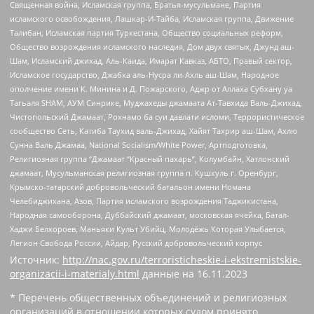
Священная война, Исламская группа, Братья-мусульмане, Партия
исламского освобождения, Лашкар-И-Тайба, Исламская группа, Движение
Талибан, Исламская партия Туркестана, Общество социальных реформ,
Общество возрождения исламского наследия, Дом двух святых, Джунд аш-
Шам, Исламский джихад, Аль-Каида, Имарат Кавказ, АБТО, Правый сектор,
Исламское государство, Джабха аль-Нусра ли-Ахль аш-Шам, Народное
ополчение имени К. Минина и Д. Пожарского, Аджр от Аллаха Субхану уа
Тагьаля SHAM, АУМ Синрике, Муджахеды джамаата Ат-Тавхида Валь-Джихад,
Чистопольский Джамаат, Рохнамо ба суи давлати исломи, Террористическое
сообщество Сеть, Катиба Таухид валь-Джихад, Хайят Тахрир аш-Шам, Ахлю
Сунна Валь Джамаа, National Socialism/White Power, Артподготовка,
Религиозная группа “Джамаат “Красный пахарь”, Колумбайн, Хатлонский
джамаат, Мусульманская религиозная группа п. Кушкуль г. Оренбург,
Крымско-татарский добровольческий батальон имени Номана
Челебиджихана, Азов, Партия исламского возрождения Таджикистана,
Народная самооборона, Дуббайский джамаат, московская ячейка, Батал-
Хаджи Белхороев, Маньяки Культ Убийц, Молодёжь Которая Улыбается,
Легион Свобода России, Айдар, Русский добровольческий корпус
Источник:
http://nac.gov.ru/terroristicheskie-i-ekstremistskie-
organizacii-i-materialy.html
данные на
16.11.2023
* Перечень общественных объединений и религиозных
организаций в отношении которых судом принято