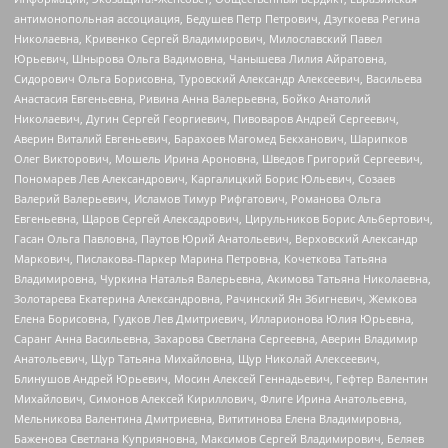
антимонопольная ассоциация, Бедушев Петр Петрович, Дзугкоева Регина
Николаевна, Кривенко Сергей Владимирович, Милославский Павел
Юрьевич, Шнырова Ольга Вадимовна, Чанышева Лилия Айратовна,
Сидорович Ольга Борисовна, Туровский Александр Алексеевич, Васильева
Анастасия Евгеньевна, Ривина Анна Валерьевна, Бойко Анатолий
Николаевич, Дугин Сергей Георгиевич, Пивоваров Андрей Сергеевич,
Аверин Виталий Евгеньевич, Барахоев Магомед Бекханович, Шарипков
Олег Викторович, Мошель Ирина Ароновна, Шведов Григорий Сергеевич,
Пономарев Лев Александрович, Каргалицкий Борис Юльевич, Созаев
Валерий Валерьевич, Исламов Тимур Рифгатович, Романова Ольга
Евгеньевна, Щаров Сергей Алексадрович, Цирульников Борис Альбертович,
Гасан Ольга Павловна, Паутов Юрий Анатольевич, Верховский Александр
Маркович, Пислакова-Паркер Марина Петровна, Кочеткова Татьяна
Владимировна, Чуркина Наталья Валерьевна, Акимова Татьяна Николаевна,
Золотарева Екатерина Александровна, Рачинский Ян Збигневич, Жемкова
Елена Борисовна, Гудков Лев Дмитриевич, Илларионова Юлия Юрьевна,
Саранг Анна Васильевна, Захарова Светлана Сергеевна, Аверин Владимир
Анатольевич, Щур Татьяна Михайловна, Щур Николай Алексеевич,
Блинушов Андрей Юрьевич, Мосин Алексей Геннадьевич, Гефтер Валентин
Михайлович, Симонов Алексей Кириллович, Флиге Ирина Анатольевна,
Мельникова Валентина Дмитриевна, Вититинова Елена Владимировна,
Баженова Светлана Куприяновна, Максимов Сергей Владимирович, Беляев