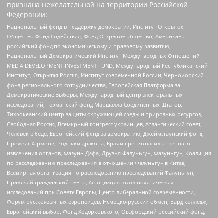
признана нежелательной на территории Российской
Федерации:
Национальный фонд в поддержку демократии, Институт Открытое
Общество Фонд Содействия, Фонд Открытое общество, Американо-
российский фонд по экономическому и правовому развитию,
Национальный Демократический Институт Международных Отношений,
MEDIA DEVELOPMENT INVESTMENT FUND, Международный Республиканский
Институт, Открытая Россия, Институт современной России, Черноморский
фонд регионального сотрудничества, Европейская Платформа за
Демократические Выборы, Международный центр электоральных
исследований, Германский фонд Маршалла Соединенных Штатов,
Тихоокеанский центр защиты окружающей среды и природных ресурсов,
Свободная Россия, Всемирный конгресс украинцев, Атлантический совет,
Человек в беде, Европейский фонд за демократию, Джеймстаунский фонд,
Прожект Хармони, Родники дракона, Врачи против насильственного
извлечения органов, Фалунь Дафа, Друзья Фалуньгун, Фалуньгун, Коалиция
по расследованию преследования в отношении Фалуньгун в Китае,
Всемирная организация по расследованию преследований Фалуньгун,
Пражский гражданский центр, Ассоциация школ политических
исследований при Совете Европы, Центр либеральной современности,
Форум русскоязычных европейцев, Немецко-русский обмен, Бард колледж,
Европейский выбор, Фонд Ходорковского, Оксфордский российский фонд,