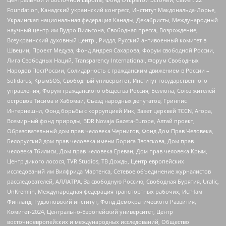
Foundation, Канадский украинский конгресс, Институт Макдональда-Лорье,
Украинская национальная федерация Канады, Декабристы, Международный
научный центр им Вудро Вильсона, Свободная пресса, Возрождение,
Всеукраинский духовный центр , Риддл, Русский антивоенный комитет в
Швеции, Проект Медуза, Фонд Андрея Сахарова, Форум свободной России,
Лига Свободных Наций, Transparеncy International, Форум Свободных
Народов ПостРоссии, Солидарность с гражданским движением в России –
Solidarus, КрымSOS, Свободный университет, Институт государственного
управления, Форум гражданского общества Россия, Беллона, Союз жителей
островов Тисима и Хабомаи, Съезд народных депутатов, Гринпис
Интернешнл, Фонд борьбы с коррупцией Инк, Завет церквей TCCN, Агора,
Всемирный фонд природы, BDR Novaja Gazeta-Europe, Алтай проект,
Образовательный дом прав человека Чернигов, Фонд Дом Прав Человека,
Белорусский дом прав человека имени Бориса Звозскова, Дом прав
человека Тбилиси, Дом прав человека Ереван, Дом прав человека Крым,
Центр дикого лосося, TVR Studios, ТВ Дождь, Центр европейских
исследований им Вилфрида Мартенса, Сетевое объединение журналистов
расследователей, АЛЛАТРА, За свободную Россию, Свободная Бурятия, Uralic,
UnKremlin, Международная федерация транспортных рабочих, ИстЧам
Финланд, Гудзоновский институт, Фонд Демократического Развития,
Комитет-2024, Центрально-Европейский университет, Центр
восточноевропейских и международных исследований, Общество