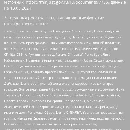
Источник:
https://minjust.gov.ru/ru/documents/7756/
данные
на
13.05.2024
* Сведения реестра НКО, выполняющих функции
иностранного агента:
Лилит, Правозащитная группа Гражданин.Армия.Право, Нижегородский
центр немецкой и европейской культуры, Центр гендерных исследований,
Фонд защиты прав граждан Штаб, Институт права и публичной политики,
Фонд борьбы с коррупцией, Альянс врачей, НАСИЛИЮ.НЕТ, Мы против
СПИДа, СВЕЧА, Гуманитарное действие, Открытый Петербург, Лига
Избирателей, Правовая инициатива, Гражданский Союз, Хасдей Ерушалаим,
Центр поддержки и содействия развитию средств массовой информации,
Горячая Линия, В защиту прав заключенных, Институт глобализации и
социальных движений, Центр социально-информационных инициатив
Действие, Благотворительный фонд охраны здоровья и защиты прав
граждан, Благотворительный фонд помощи осужденным и их семьям, Фонд
Тольятти, Новое время, Серебряная тайга, Так-Так-Так, Сова, центр Анна,
Проект Апрель, Самарская губерния, Эра здоровья, Мемориал,
Аналитический Центр Юрия Левады, Издательство Парк Гагарина, Фонд
имени Андрея Рылькова, Сфера, Центр СИБАЛЬТ, Уральская правозащитная
группа, Женщины Евразии, Институт прав человека, Фонд защиты гласности,
Российский исследовательский центр по правам человека,
Дальневосточный центр развития гражданских инициатив и социального