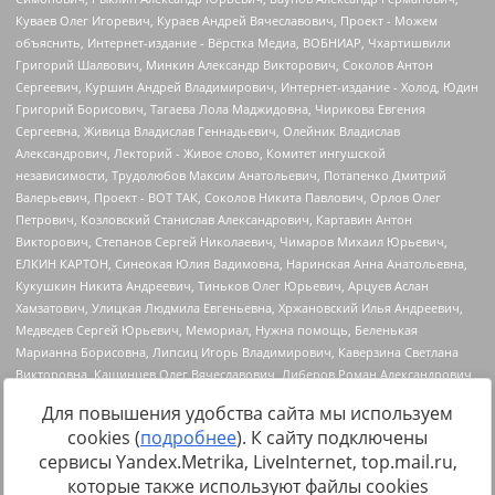
Для повышения удобства сайта мы используем
cookies (
подробнее
). К сайту подключены
сервисы Yandex.Metrika, LiveInternet, top.mail.ru,
Источник:
https://minjust.gov.ru/uploaded/files/reestr-
которые также используют файлы cookies
inostrannyih-agentov-22-03-2024.pdf
данные на
22.03.2024