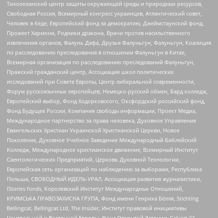
Тихоокеанский центр защиты окружающей среды и природных ресурсов,
Свободная Россия, Всемирный конгресс украинцев, Атлантический совет,
Человек в беде, Европейский фонд за демократию, Джеймстаунский фонд,
Прожект Хармони, Родники дракона, Врачи против насильственного
извлечения органов, Фалунь Дафа, Друзья Фалуньгун, Фалуньгун, Коалиция
по расследованию преследования в отношении Фалуньгун в Китае,
Всемирная организация по расследованию преследований Фалуньгун,
Пражский гражданский центр, Ассоциация школ политических
исследований при Совете Европы, Центр либеральной современности,
Форум русскоязычных европейцев, Немецко-русский обмен, Бард колледж,
Европейский выбор, Фонд Ходорковского, Оксфордский российский фонд,
Фонд Будущее России, Компания свободы информации, Проект Медиа,
Международное партнерство за права человека, Духовное Управление
Евангельских Христиан Украинской Христианской Церкви, Новое
Поколение, Духовное Учебное Заведение Международный Библейский
Колледж, Международное христианское движение, Всемирный Институт
Саентологических Предприятий, Церковь Духовной Технологии,
Европейская сеть организаций по наблюдению за выборами, Республика
Польша, СВОБОДНЫЙ ИДЕЛЬ-УРАЛ, Ассоциация развития журналистики,
IStories fonds, Королевский Институт Международных Отношений,
КРИМСЬКА ПРАВОЗАХИСНА ГРУПА, Фонд имени Генриха Бёлля, Stichting
Bellingcat, Bellingcat Ltd, The Insider, Институт правовой инициативы
Центральной и Восточной Европы, Фонд Открытой Эстонии, Calvert 22