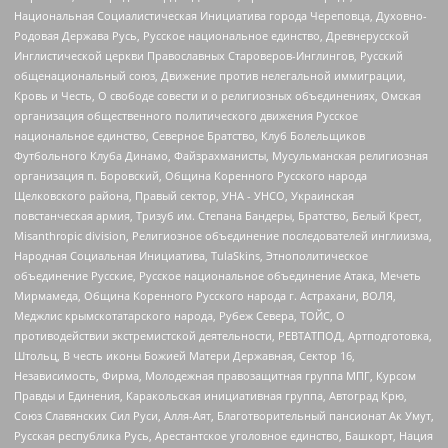
Национальная Социалистическая Инициатива города Череповца, Духовно-
Родовая Держава Русь, Русское национальное единство, Древнерусской
Инглистической церкви Православных Староверов-Инглингов, Русский
общенациональный союз, Движение против нелегальной иммиграции,
Кровь и Честь, О свободе совести и о религиозных объединениях, Омская
организация общественного политического движения Русское
национальное единство, Северное Братство, Клуб Болельщиков
Футбольного Клуба Динамо, Файзрахманисты, Мусульманская религиозная
организация п. Боровский, Община Коренного Русского народа
Щелковского района, Правый сектор, УНА - УНСО, Украинская
повстанческая армия, Тризуб им. Степана Бандеры, Братство, Белый Крест,
Misanthropic division, Религиозное объединение последователей инглиизма,
Народная Социальная Инициатива, TulaSkins, Этнополитическое
объединение Русские, Русское национальное объединение Атака, Мечеть
Мирмамеда, Община Коренного Русского народа г. Астрахани, ВОЛЯ,
Меджлис крымскотатарского народа, Рубеж Севера, ТОЙС, О
противодействии экстремистской деятельности, РЕВТАТПОД, Артподготовка,
Штольц, В честь иконы Божией Матери Державная, Сектор 16,
Независимость, Фирма, Молодежная правозащитная группа МПГ, Курсом
Правды и Единения, Каракольская инициативная группа, Автоград Крю,
Союз Славянских Сил Руси, Алля-Аят, Благотворительный пансионат Ак Умут,
Русская республика Русь, Арестантское уголовное единство, Башкорт, Нация