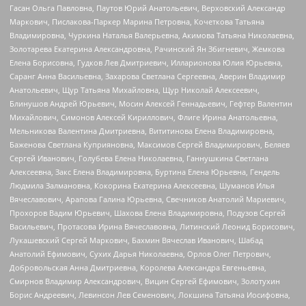
Гасан Ольга Павловна, Паутов Юрий Анатольевич, Верховский Александр
Маркович, Пислакова-Паркер Марина Петровна, Кочеткова Татьяна
Владимировна, Чуркина Наталья Валерьевна, Акимова Татьяна Николаевна,
Золотарева Екатерина Александровна, Рачинский Ян Збигневич, Жемкова
Елена Борисовна, Гудков Лев Дмитриевич, Илларионова Юлия Юрьевна,
Саранг Анна Васильевна, Захарова Светлана Сергеевна, Аверин Владимир
Анатольевич, Щур Татьяна Михайловна, Щур Николай Алексеевич,
Блинушов Андрей Юрьевич, Мосин Алексей Геннадьевич, Гефтер Валентин
Михайлович, Симонов Алексей Кириллович, Флиге Ирина Анатольевна,
Мельникова Валентина Дмитриевна, Вититинова Елена Владимировна,
Баженова Светлана Куприяновна, Максимов Сергей Владимирович, Беляев
Сергей Иванович, Голубева Елена Николаевна, Ганнушкина Светлана
Алексеевна, Закс Елена Владимировна, Буртина Елена Юрьевна, Гендель
Людмила Залмановна, Кокорина Екатерина Алексеевна, Шуманов Илья
Вячеславович, Арапова Галина Юрьевна, Свечников Анатолий Мариевич,
Прохоров Вадим Юрьевич, Шахова Елена Владимировна, Подузов Сергей
Васильевич, Протасова Ирина Вячеславовна, Литинский Леонид Борисович,
Лукашевский Сергей Маркович, Бахмин Вячеслав Иванович, Шабад
Анатолий Ефимович, Сухих Дарья Николаевна, Орлов Олег Петрович,
Добровольская Анна Дмитриевна, Королева Александра Евгеньевна,
Смирнов Владимир Александрович, Вицин Сергей Ефимович, Золотухин
Борис Андреевич, Левинсон Лев Семенович, Локшина Татьяна Иосифовна,