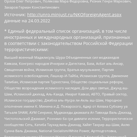
Орлов Олег Петрович, Полякова Мара Федоровна, Резник Генри Маркович,
Захаров Герман Константинович
Источник:
http://unro.minjust.ru/NKOForeignAgent.aspx
данные на
24.03.2022
* Единый федеральный список организаций, в том числе
иностранных и международных организаций, признанных
в соответствии с законодательством Российской Федерации
террористическими:
Высший военный Маджлисуль Шура Объединенных сил моджахедов
Кавказа, Конгресс народов Ичкерии и Дагестана, База, Асбат аль-Ансар,
Священная война, Исламская группа, Братья-мусульмане, Партия
исламского освобождения, Лашкар-И-Тайба, Исламская группа, Движение
Талибан, Исламская партия Туркестана, Общество социальных реформ,
Общество возрождения исламского наследия, Дом двух святых, Джунд аш-
Шам, Исламский джихад, Аль-Каида, Имарат Кавказ, АБТО, Правый сектор,
Исламское государство, Джабха аль-Нусра ли-Ахль аш-Шам, Народное
ополчение имени К. Минина и Д. Пожарского, Аджр от Аллаха Субхану уа
Тагьаля SHAM, АУМ Синрике, Муджахеды джамаата Ат-Тавхида Валь-Джихад,
Чистопольский Джамаат, Рохнамо ба суи давлати исломи, Террористическое
сообщество Сеть, Катиба Таухид валь-Джихад, Хайят Тахрир аш-Шам, Ахлю
Сунна Валь Джамаа, National Socialism/White Power, Артподготовка,
Религиозная группа “Джамаат “Красный пахарь”, Колумбайн, Хатлонский