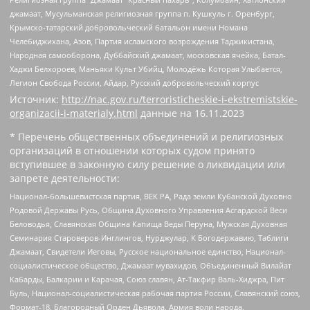
джамаат, Мусульманская религиозная группа п. Кушкуль г. Оренбург,
Крымско-татарский добровольческий батальон имени Номана
Челебиджихана, Азов, Партия исламского возрождения Таджикистана,
Народная самооборона, Дуббайский джамаат, московская ячейка, Батал-
Хаджи Белхороев, Маньяки Культ Убийц, Молодёжь Которая Улыбается,
Легион Свобода России, Айдар, Русский добровольческий корпус
Источник:
http://nac.gov.ru/terroristicheskie-i-ekstremistskie-
organizacii-i-materialy.html
данные на
16.11.2023
* Перечень общественных объединений и религиозных
организаций в отношении которых судом принято
вступившее в законную силу решение о ликвидации или
запрете деятельности:
Национал-большевистская партия, ВЕК РА, Рада земли Кубанской Духовно
Родовой Державы Русь, Община Духовного Управления Асгардской Веси
Беловодья, Славянская Община Капища Веды Перуна, Мужская Духовная
Семинария Староверов-Инглингов, Нурджулар, К Богодержавию, Таблиги
Джамаат, Свидетели Иеговы, Русское национальное единство, Национал-
социалистическое общество, Джамаат мувахидов, Объединенный Вилайат
Кабарды, Балкарии и Карачая, Союз славян, Ат-Такфир Валь-Хиджра, Пит
Буль, Национал-социалистическая рабочая партия России, Славянский союз,
Формат-18, Благородный Орден Дьявола, Армия воли народа,