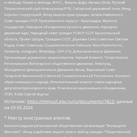
и свобода, Нация и свобода, W.H.С., Фалунь Дафа, Иртыш Ultras, Русский
Патриотический клуб-Новокузнецк/РПК, Сибирский державный союз, Фонд
борьбы с коррупцией, Фонд защиты прав граждан, Штабы Навального,
Совет граждан СССР Прикубанского округа г. Краснодара, Мужское
государство, Народное объединение русского движения, Народное
движение Адат, Народный совет граждан РСФСР СССР Архангельской
области, Проект Штурм, Граждане СССР, Держава Союз Советских Светлых
Родов, Совет Советских Социалистических Районов, Meta Platforms Inc,
Facebook, Instagram, WhatsApp, СИЧ-С14, Добровольческое Движение
Организации украинских националистов, Черный Комитет, Татарстанское
Региональное Всетатарское общественное движение, Невоград,
Молодежное Демократическое Движение Весна, Верховный Совет
Татарской Автономной Советской Социалистической Республики, Конгресс
ойрат-калмыцкого народа, Исполнительный комитет совета народных
депутатов Красноярского края, Этническое национальное объединение,
ЛГБТ, Я.МЫ Сергей Фургал
Источник:
https://minjust.gov.ru/ru/documents/7822/
данные
на
03.05.2024
* Реестр иностранных агентов:
Калининградская региональная общественная организация "Экозащита!-Женсовет", Фонд содействия защите прав и свобод граждан "Общественный вердикт", Фонд "Институт Развития Свободы Информации", Частное учреждение "Информационное агентство МЕМО. РУ", Региональная общественная организация "Общественная комиссия по сохранению наследия академика Сахарова", Фонд поддержки свободы прессы, Санкт-Петербургская общественная правозащитная организация "Гражданский контроль", Межрегиональная общественная организация "Информационно-просветительский центр "Мемориал", Региональный Фонд "Центр Защиты Прав Средств Массовой Информации", с 05.12.2023 Фонд "Центр Защиты Прав Средств массовой информации", Региональная общественная благотворительная организация помощи беженцам и мигрантам "Гражданское содействие", Негосударственное образовательное учреждение дополнительного профессионального образования (повышение квалификации) специалистов "АКАДЕМИЯ ПО ПРАВАМ ЧЕЛОВЕКА", Свердловская региональная общественная организация "Сутяжник", Автономная некоммерческая организация "Центр независимых социологических исследований", Союз общественных объединений "Российский исследовательский центр по правам человека", Региональное общественное учреждение научно-информационный центр "МЕМОРИАЛ", Некоммерческая организация "Фонд защиты гласности", Автономная некоммерческая организация "Институт прав человека", Городская общественная организация "Екатеринбургское общество "МЕМОРИАЛ", Городская общественная организация "Рязанское историко-просветительское и правозащитное общество "Мемориал" (Рязанский Мемориал), Челябинский региональный орган общественной самодеятельности – женское общественное объединение "Женщины Евразии", Челябинский региональный орган общественной самодеятельности "Уральская правозащитная группа", Фонд содействия защите здоровья и социальной справедливости имени Андрея Рылькова, Автономная Некоммерческая Организация "Аналитический Центр Юрия Левады", Автономная некоммерческая организация социальной поддержки населения "Проект Апрель", Региональная общественная организация помощи женщинам и детям, находящимся в кризисной ситуации "Информационно-методический центр "Анна", Фонд содействия развитию массовых коммуникаций и правовому просвещению "Так-так-Так", Фонд содействия устойчивому развитию "Серебряная тайга", Свердловский региональный общественный фонд социальных проектов "Новое время", "Idel.Реалии", Кавказ.Реалии, Крым.Реалии, Телеканал Настоящее Время, Татаро-башкирская служба Радио Свобода (Azatliq Radiosi), Радио Свободная Европа/Радио Свобода (PCE/PC), "Сибирь.Реалии", "Фактограф", Благотворительный фонд помощи осужденным и их семьям, Автономная некоммерческая организация "Институт глобализации и социальных движений", Фонд "В защиту прав заключенных", Частное учреждение "Центр поддержки и содействия развитию средств массовой информации", Пензенский региональный общественный благотворительный фонд "Гражданский союз", "Север.Реалии", Некоммерческая организация Фонд "Правовая инициатива", Общество с ограниченной ответственностью "Радио Свободная Европа/Радио Свобода", Чешское информационное агентство "MEDIUM-ORIENT", Красноярская региональная общественная организация "Мы против СПИДа", Камалягин Денис Николаевич, Маркелов Сергей Евгеньевич, Пономарев Лев Александрович, Савицкая Людмила Алексеевна, Автономная некоммерческая организация "Центр по работе с проблемой насилия "НАСИЛИЮ.НЕТ", Межрегиональный профессиональный союз работников здравоохранения "Альянс врачей", Юридическое лицо, зарегистрированное в Латвийской Республике, SIA "Medusa Project" (регистрационный номер 40103797863, дата регистрации 10.06.2014), Некоммерческая организация "Фонд по борьбе с коррупцией", Автономная некоммерческая организация "Институт права и публичной политики", Баданин Роман Сергеевич, Гликин Максим Александрович, Железнова Мария Михайловна, Лукьянова Юлия Сергеевна, Маетная Елизавета Витальевна, Маняхин Петр Борисович, Чуракова Ольга Владимировна, Ярош Юлия Петровна, Юридическое лицо "The Insider SIA", зарегистрированное в Риге, Латвийская Республика (дата регистрации 26.06.2015), являющееся администратором доменного имени интернет-издания "The Insider SIA", https://theins.ru, Постернак Алексей Евгеньевич, Рубин Михаил Аркадьевич, Анин Роман Александрович, Юридическое лицо Istories fonds, зарегистрированное в Латвийской Республике (регистрационный номер 50008295751, дата регистрации 24.02.2020), Великовский Дмитрий Александрович, Долинина Ирина Николаевна, Мароховская Алеся Алексеевна, Шлейнов Роман Юрьевич, Шмагун Олеся Валентиновна, Общество с ограниченной ответственностью "Альтаир 2021", Общество с ограниченной ответственностью "Вега 2021", Общество с ограниченной ответственностью "Главный редактор 2021", Общество с ограниченной ответственностью "Ромашки монолит", Важенков Артем Валерьевич, Ивановская областная общественная организация "Центр гендерных исследований", Гурман Юрий Альбертович, Медиапроект "ОВД-Инфо", Егоров Владимир Владимирович, Жилинский Владимир Александрович, Общество с ограниченной ответственностью "ЗП", Иванова София Юрьевна, Карезина Инна Павловна, Кильтау Екатерина Викторовна, Петров Алексей Викторович, Пискунов Сергей Евгеньевич, Смирнов Сергей Сергеевич, Тихонов Михаил Сергеевич, Общество с ограниченной ответственностью "ЖУРНАЛИСТ-ИНОСТРАННЫЙ АГЕНТ", Арапова Галина Юрьевна, Вольтская Татьяна Анатольевна, Американская компания "Mason G.E.S. Anonymous Foundation" (США), являющаяся владельцем интернет-издания https://mnews.world/, Компания "Stichting Bellingcat", зарегистрированная в Нидерландах (дата регистрации 11.07.2018), Захаров Андрей Вячеславович, Клепиковская Екатерина Дмитриевна, Общество с ограниченной ответственностью "МЕМО", Перл Роман Александрович, Симонов Евгений Алексеевич, Соловьева Елена Анатольевна, Сотников Даниил Владимирович, Сурначева Елизавета Дмитриевна, Автономная некоммерческая организация по защите прав человека и информированию населения "Якутия – Наше Мнение", Общество с ограниченной ответственностью "Москоу диджитал медиа", с 26.01.2023 Общество с ограниченной ответственностью "Чайка Белые сады", Ветошкина Валерия Валерьевна, Заговора Максим Александрович, Межрегиональное общественное движение "Российская ЛГБТ - сеть", Оленичев Максим Владимирович, Павлов Иван Юрьевич, Скворцова Елена Сергеевна, Общество с ограниченной ответственностью "Как бы инагент", Кочетков Игорь Викторович, Общество с ограниченной ответственностью "Честные выборы", Еланчик Олег Александрович, Общество с ограниченной ответственностью "Нобелевский призыв", Гималова Регина Эмилевна, Григорьев Андрей Валерьевич, Григорьева Алина Александровна, Ассоциация по содействию защите прав призывников, альтернативнослужащих и военнослужащих "Правозащитная группа "Гражданин.Армия.Право", Хисамова Регина Фаритовна, Автономная некоммерческая организация по реализации социально-правовых программ "Лилит", Дальневосточное общественное движение "Маяк", Санкт-Петербургская ЛГБТ-инициативная группа "Выход", Инициативная группа ЛГБТ+ "Реверс", Алексеев Андрей Викторович, Бекбулатова Таисия Львовна, Беляев Иван Михайлович, Владыкина Елена Сергеевна, Гельман Марат Александрович, Никульшина Вероника Юрьевна, Толоконникова Надежда Андреевна, Шендерович Виктор Анатольевич, Общество с ограниченной ответственностью "Данное сообщение", Общество с ограниченной ответственностью Издательский дом "Новая глава", Айнбиндер Александра Александровна, Московский комьюнити-центр для ЛГБТ+инициатив, Благотворительный фонд развития филантропии, Deutsche Welle (Германия, Kurt-Schumacher-Strasse 3, 53113 Bonn), Борзунова Мария Михайловна, Воробьев Виктор Викторович, Голубева Анна Львовна, Константинова Алла Михайловна, Малкова Ирина Владимировна, Мурадов Мурад Абдулгалимович, Осетинская Елизавета Николаевна, Понасенков Евгений Николаевич, Ганапольский Матвей Юрьевич, Киселев Евгений Алексеевич, Борухович Ирина Григорьевна, Дремин Иван Тимофеевич, Дубровский Дмитрий Викторович, Красноярская региональная общественная организация поддержки и развития альтернативных образовательных технологий и межкультурных коммуникаций "ИНТЕРРА", Маяковская Екатерина Алексеевна, Фейгин Марк Захарович, Филимонов Андрей Викторович, Дзугкоева Регина Николаевна, Доброхотов Роман Александрович, Дудь Юрий Александрович, Елкин Сергей Владимирович, Кругликов Кирилл Игоревич, Сабунаева Мария Леонидовна, Семенов Алексей Владимирович, Шаинян Карен Багратович, Шульман Екатерина Михайловна, Асафьев Артур Валерьевич, Вахштайн Виктор Семенович, Венедиктов Алексей Алексеевич, Лушникова Екатерина Евгеньевна, Волков Леонид Михайлович, Невзоров Александр Глебович, Пархоменко Сергей Борисович, Сироткин Ярослав Николаевич, Кара-Мурза Владимир Владимирович, Баранова Наталья Владимировна, Гозман Леонид Яковлевич, Кагарлицкий Борис Юльевич, Климарев Михаил Валерьевич, Милов Владимир Станиславович, Автономная некоммерческая организация Краснодарский центр современного искусства "Типография", Моргенштерн Алишер Тагирович, Соболь Любовь Эдуардовна, Общество с ограниченной ответственностью "ЛИЗА НОРМ", Каспаров Гарри Кимович, Ходорковский Михаил Борисович, Общество с ограниченной ответственностью "Апрельские тезисы", Данилович Ирина Брониславовна, Кашин Олег Владимирович, Петров Николай Владимирович, Пивоваров Алексей Владимирович, Соколов Михаил Владимирович, Цветкова Юлия Владимировна, Чичваркин Евгений Александрович, Комитет против пыток/Команда против пыток, Общество с ограниченной ответственностью "Первый научный", Общество с ограниченной ответственностью "Вертолет и ко", Белоцерковская Вероника Борисовна, Кац Максим Евгеньевич, Лазарева Татьяна Юрьевна, Шаведдинов Руслан Табризович, Яшин Илья Валерьевич, Общество с ограниченной ответственностью "Иноагент ААВ", Алешковский Дмитрий Петрович, Альбац Евгения Марковна, Быков Дмитрий Львович, Галямина Юлия Евгеньевна, Лойко Сергей Леонидович, Мартынов Кирилл Константинович, Медведев Сергей Александрович, Крашенинников Федор Геннадиевич, Гордеева Катерина Вл