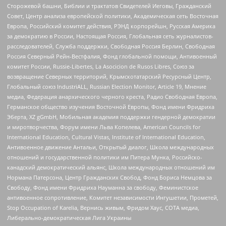
Сторожевой башни, Библии и трактатов Свидетелей Иеговы, Гражданский
Совет, Центр анализа европейской политики, Академическая сеть Восточная
Европа, Российский комитет действия, РЭНД корпорейшн, Русская Америка
за демократию в России, Настоящая Россия, Глобальная сеть журналистов-
расследователей, Служба поддержки, Свободная Россия Берлин, Свободная
Россия Северный Рейн-Вестфалия, Фонд глобальной помощи, Антивоенный
комитет России, Russie-Libertes, La Asocicion de Rusos Libres, Союз за
возвращение Северных территорий, Крымскотатарский Ресурсный Центр,
Глобальный союз IndustriALL, Russian Election Monitor, Article 19, Мнение
медиа, Федерация анархического черного креста, Радио Свободная Европа,
Германское общество изучения Восточной Европы, Фонд имени Фридриха
Эберта, XZ gGmbH, Мобильная академия поддержки гендерной демократии
и миротворчества, Форум имени Льва Копелева, American Councils for
International Education, Cultural Vistas, Institute of International Education,
Антивоенное движение Антальи, Открытый диалог, Школа международных
отношений и государственной политики им Питера Мунка, Российско-
канадский демократический альянс, Школа международных отношений им
Нормана Патерсона, Центр Гражданских Свобод, Фонд Бориса Немцова за
Свободу, Фонд имени Фридриха Науманна за свободу, Феминистское
антивоенное сопротивление, Комитет независимости Ингушетии, Прометей,
Stop Occupation of Karelia, Вернись живым, Фридом Хаус, СОТА медиа,
Либерально-демократическая Лига Украины