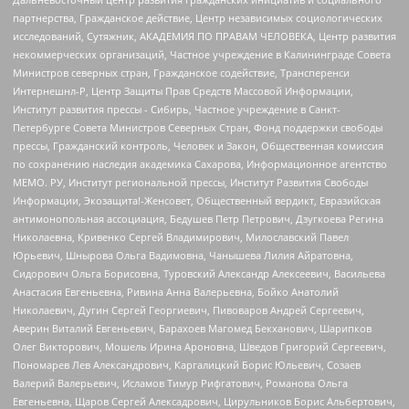
партнерства, Гражданское действие, Центр независимых социологических
исследований, Сутяжник, АКАДЕМИЯ ПО ПРАВАМ ЧЕЛОВЕКА, Центр развития
некоммерческих организаций, Частное учреждение в Калининграде Совета
Министров северных стран, Гражданское содействие, Трансперенси
Интернешнл-Р, Центр Защиты Прав Средств Массовой Информации,
Институт развития прессы - Сибирь, Частное учреждение в Санкт-
Петербурге Совета Министров Северных Стран, Фонд поддержки свободы
прессы, Гражданский контроль, Человек и Закон, Общественная комиссия
по сохранению наследия академика Сахарова, Информационное агентство
МЕМО. РУ, Институт региональной прессы, Институт Развития Свободы
Информации, Экозащита!-Женсовет, Общественный вердикт, Евразийская
антимонопольная ассоциация, Бедушев Петр Петрович, Дзугкоева Регина
Николаевна, Кривенко Сергей Владимирович, Милославский Павел
Юрьевич, Шнырова Ольга Вадимовна, Чанышева Лилия Айратовна,
Сидорович Ольга Борисовна, Туровский Александр Алексеевич, Васильева
Анастасия Евгеньевна, Ривина Анна Валерьевна, Бойко Анатолий
Николаевич, Дугин Сергей Георгиевич, Пивоваров Андрей Сергеевич,
Аверин Виталий Евгеньевич, Барахоев Магомед Бекханович, Шарипков
Олег Викторович, Мошель Ирина Ароновна, Шведов Григорий Сергеевич,
Пономарев Лев Александрович, Каргалицкий Борис Юльевич, Созаев
Валерий Валерьевич, Исламов Тимур Рифгатович, Романова Ольга
Евгеньевна, Щаров Сергей Алексадрович, Цирульников Борис Альбертович,