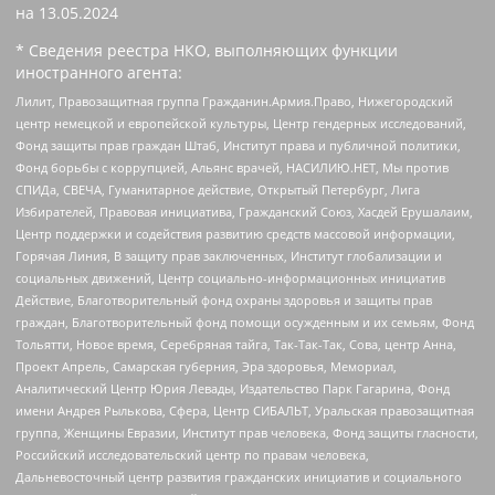
на
13.05.2024
* Сведения реестра НКО, выполняющих функции
иностранного агента:
Лилит, Правозащитная группа Гражданин.Армия.Право, Нижегородский
центр немецкой и европейской культуры, Центр гендерных исследований,
Фонд защиты прав граждан Штаб, Институт права и публичной политики,
Фонд борьбы с коррупцией, Альянс врачей, НАСИЛИЮ.НЕТ, Мы против
СПИДа, СВЕЧА, Гуманитарное действие, Открытый Петербург, Лига
Избирателей, Правовая инициатива, Гражданский Союз, Хасдей Ерушалаим,
Центр поддержки и содействия развитию средств массовой информации,
Горячая Линия, В защиту прав заключенных, Институт глобализации и
социальных движений, Центр социально-информационных инициатив
Действие, Благотворительный фонд охраны здоровья и защиты прав
граждан, Благотворительный фонд помощи осужденным и их семьям, Фонд
Тольятти, Новое время, Серебряная тайга, Так-Так-Так, Сова, центр Анна,
Проект Апрель, Самарская губерния, Эра здоровья, Мемориал,
Аналитический Центр Юрия Левады, Издательство Парк Гагарина, Фонд
имени Андрея Рылькова, Сфера, Центр СИБАЛЬТ, Уральская правозащитная
группа, Женщины Евразии, Институт прав человека, Фонд защиты гласности,
Российский исследовательский центр по правам человека,
Дальневосточный центр развития гражданских инициатив и социального