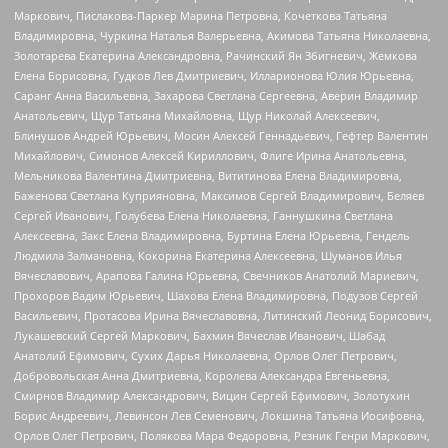
Маркович, Пислакова-Паркер Марина Петровна, Кочеткова Татьяна
Владимировна, Чуркина Наталья Валерьевна, Акимова Татьяна Николаевна,
Золотарева Екатерина Александровна, Рачинский Ян Збигневич, Жемкова
Елена Борисовна, Гудков Лев Дмитриевич, Илларионова Юлия Юрьевна,
Саранг Анна Васильевна, Захарова Светлана Сергеевна, Аверин Владимир
Анатольевич, Щур Татьяна Михайловна, Щур Николай Алексеевич,
Блинушов Андрей Юрьевич, Мосин Алексей Геннадьевич, Гефтер Валентин
Михайлович, Симонов Алексей Кириллович, Флиге Ирина Анатольевна,
Мельникова Валентина Дмитриевна, Вититинова Елена Владимировна,
Баженова Светлана Куприяновна, Максимов Сергей Владимирович, Беляев
Сергей Иванович, Голубева Елена Николаевна, Ганнушкина Светлана
Алексеевна, Закс Елена Владимировна, Буртина Елена Юрьевна, Гендель
Людмила Залмановна, Кокорина Екатерина Алексеевна, Шуманов Илья
Вячеславович, Арапова Галина Юрьевна, Свечников Анатолий Мариевич,
Прохоров Вадим Юрьевич, Шахова Елена Владимировна, Подузов Сергей
Васильевич, Протасова Ирина Вячеславовна, Литинский Леонид Борисович,
Лукашевский Сергей Маркович, Бахмин Вячеслав Иванович, Шабад
Анатолий Ефимович, Сухих Дарья Николаевна, Орлов Олег Петрович,
Добровольская Анна Дмитриевна, Королева Александра Евгеньевна,
Смирнов Владимир Александрович, Вицин Сергей Ефимович, Золотухин
Борис Андреевич, Левинсон Лев Семенович, Локшина Татьяна Иосифовна,
Орлов Олег Петрович, Полякова Мара Федоровна, Резник Генри Маркович,