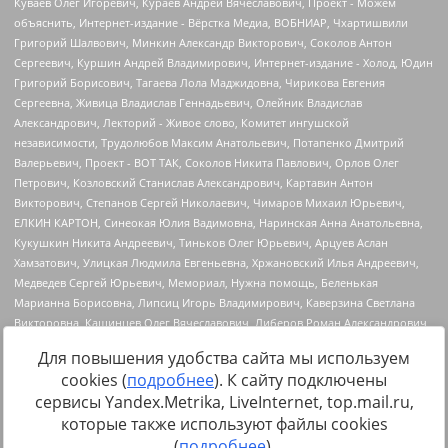
Для повышения удобства сайта мы используем
cookies (
подробнее
). К сайту подключены
сервисы Yandex.Metrika, LiveInternet, top.mail.ru,
Источник:
https://minjust.gov.ru/uploaded/files/reestr-
которые также используют файлы cookies
inostrannyih-agentov-22-03-2024.pdf
данные на
22.03.2024
(
подробнее
).