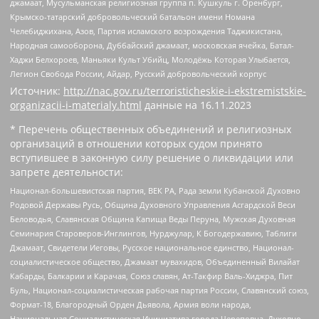
джамаат, Мусульманская религиозная группа п. Кушкуль г. Оренбург,
Крымско-татарский добровольческий батальон имени Номана
Челебиджихана, Азов, Партия исламского возрождения Таджикистана,
Народная самооборона, Дуббайский джамаат, московская ячейка, Батал-
Хаджи Белхороев, Маньяки Культ Убийц, Молодёжь Которая Улыбается,
Легион Свобода России, Айдар, Русский добровольческий корпус
Источник:
http://nac.gov.ru/terroristicheskie-i-ekstremistskie-
organizacii-i-materialy.html
данные на
16.11.2023
* Перечень общественных объединений и религиозных
организаций в отношении которых судом принято
вступившее в законную силу решение о ликвидации или
запрете деятельности:
Национал-большевистская партия, ВЕК РА, Рада земли Кубанской Духовно
Родовой Державы Русь, Община Духовного Управления Асгардской Веси
Беловодья, Славянская Община Капища Веды Перуна, Мужская Духовная
Семинария Староверов-Инглингов, Нурджулар, К Богодержавию, Таблиги
Джамаат, Свидетели Иеговы, Русское национальное единство, Национал-
социалистическое общество, Джамаат мувахидов, Объединенный Вилайат
Кабарды, Балкарии и Карачая, Союз славян, Ат-Такфир Валь-Хиджра, Пит
Буль, Национал-социалистическая рабочая партия России, Славянский союз,
Формат-18, Благородный Орден Дьявола, Армия воли народа,
Национальная Социалистическая Инициатива города Череповца, Духовно-