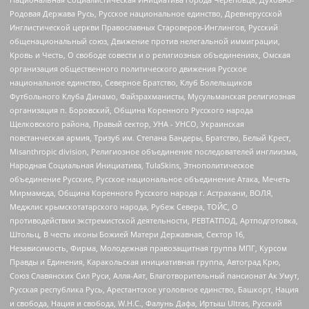
Родовая Держава Русь, Русское национальное единство, Древнерусской
Инглистической церкви Православных Староверов-Инглингов, Русский
общенациональный союз, Движение против нелегальной иммиграции,
Кровь и Честь, О свободе совести и о религиозных объединениях, Омская
организация общественного политического движения Русское
национальное единство, Северное Братство, Клуб Болельщиков
Футбольного Клуба Динамо, Файзрахманисты, Мусульманская религиозная
организация п. Боровский, Община Коренного Русского народа
Щелковского района, Правый сектор, УНА - УНСО, Украинская
повстанческая армия, Тризуб им. Степана Бандеры, Братство, Белый Крест,
Misanthropic division, Религиозное объединение последователей инглиизма,
Народная Социальная Инициатива, TulaSkins, Этнополитическое
объединение Русские, Русское национальное объединение Атака, Мечеть
Мирмамеда, Община Коренного Русского народа г. Астрахани, ВОЛЯ,
Меджлис крымскотатарского народа, Рубеж Севера, ТОЙС, О
противодействии экстремистской деятельности, РЕВТАТПОД, Артподготовка,
Штольц, В честь иконы Божией Матери Державная, Сектор 16,
Независимость, Фирма, Молодежная правозащитная группа МПГ, Курсом
Правды и Единения, Каракольская инициативная группа, Автоград Крю,
Союз Славянских Сил Руси, Алля-Аят, Благотворительный пансионат Ак Умут,
Русская республика Русь, Арестантское уголовное единство, Башкорт, Нация
и свобода, Нация и свобода, W.H.С., Фалунь Дафа, Иртыш Ultras, Русский