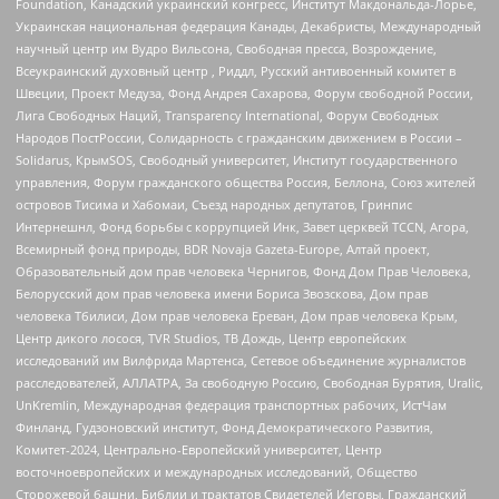
Foundation, Канадский украинский конгресс, Институт Макдональда-Лорье,
Украинская национальная федерация Канады, Декабристы, Международный
научный центр им Вудро Вильсона, Свободная пресса, Возрождение,
Всеукраинский духовный центр , Риддл, Русский антивоенный комитет в
Швеции, Проект Медуза, Фонд Андрея Сахарова, Форум свободной России,
Лига Свободных Наций, Transparеncy International, Форум Свободных
Народов ПостРоссии, Солидарность с гражданским движением в России –
Solidarus, КрымSOS, Свободный университет, Институт государственного
управления, Форум гражданского общества Россия, Беллона, Союз жителей
островов Тисима и Хабомаи, Съезд народных депутатов, Гринпис
Интернешнл, Фонд борьбы с коррупцией Инк, Завет церквей TCCN, Агора,
Всемирный фонд природы, BDR Novaja Gazeta-Europe, Алтай проект,
Образовательный дом прав человека Чернигов, Фонд Дом Прав Человека,
Белорусский дом прав человека имени Бориса Звозскова, Дом прав
человека Тбилиси, Дом прав человека Ереван, Дом прав человека Крым,
Центр дикого лосося, TVR Studios, ТВ Дождь, Центр европейских
исследований им Вилфрида Мартенса, Сетевое объединение журналистов
расследователей, АЛЛАТРА, За свободную Россию, Свободная Бурятия, Uralic,
UnKremlin, Международная федерация транспортных рабочих, ИстЧам
Финланд, Гудзоновский институт, Фонд Демократического Развития,
Комитет-2024, Центрально-Европейский университет, Центр
восточноевропейских и международных исследований, Общество
Сторожевой башни, Библии и трактатов Свидетелей Иеговы, Гражданский