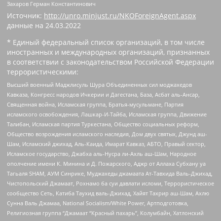
Захаров Герман Константинович
Источник:
http://unro.minjust.ru/NKOForeignAgent.aspx
данные на
24.03.2022
* Единый федеральный список организаций, в том числе
иностранных и международных организаций, признанных
в соответствии с законодательством Российской Федерации
террористическими:
Высший военный Маджлисуль Шура Объединенных сил моджахедов
Кавказа, Конгресс народов Ичкерии и Дагестана, База, Асбат аль-Ансар,
Священная война, Исламская группа, Братья-мусульмане, Партия
исламского освобождения, Лашкар-И-Тайба, Исламская группа, Движение
Талибан, Исламская партия Туркестана, Общество социальных реформ,
Общество возрождения исламского наследия, Дом двух святых, Джунд аш-
Шам, Исламский джихад, Аль-Каида, Имарат Кавказ, АБТО, Правый сектор,
Исламское государство, Джабха аль-Нусра ли-Ахль аш-Шам, Народное
ополчение имени К. Минина и Д. Пожарского, Аджр от Аллаха Субхану уа
Тагьаля SHAM, АУМ Синрике, Муджахеды джамаата Ат-Тавхида Валь-Джихад,
Чистопольский Джамаат, Рохнамо ба суи давлати исломи, Террористическое
сообщество Сеть, Катиба Таухид валь-Джихад, Хайят Тахрир аш-Шам, Ахлю
Сунна Валь Джамаа, National Socialism/White Power, Артподготовка,
Религиозная группа “Джамаат “Красный пахарь”, Колумбайн, Хатлонский