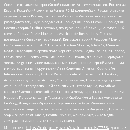
Совет, Центр анализа европейской политики, Академическая сеть Восточная
Европа, Российский комитет действия, РЭНД корпорейшн, Русская Америка
за демократию в России, Настоящая Россия, Глобальная сеть журналистов-
расследователей, Служба поддержки, Свободная Россия Берлин, Свободная
Россия Северный Рейн-Вестфалия, Фонд глобальной помощи, Антивоенный
комитет России, Russie-Libertes, La Asocicion de Rusos Libres, Союз за
возвращение Северных территорий, Крымскотатарский Ресурсный Центр,
Глобальный союз IndustriALL, Russian Election Monitor, Article 19, Мнение
медиа, Федерация анархического черного креста, Радио Свободная Европа,
Германское общество изучения Восточной Европы, Фонд имени Фридриха
Эберта, XZ gGmbH, Мобильная академия поддержки гендерной демократии
и миротворчества, Форум имени Льва Копелева, American Councils for
International Education, Cultural Vistas, Institute of International Education,
Антивоенное движение Антальи, Открытый диалог, Школа международных
отношений и государственной политики им Питера Мунка, Российско-
канадский демократический альянс, Школа международных отношений им
Нормана Патерсона, Центр Гражданских Свобод, Фонд Бориса Немцова за
Свободу, Фонд имени Фридриха Науманна за свободу, Феминистское
антивоенное сопротивление, Комитет независимости Ингушетии, Прометей,
Stop Occupation of Karelia, Вернись живым, Фридом Хаус, СОТА медиа,
Либерально-демократическая Лига Украины
Источник:
https://minjust.gov.ru/ru/documents/7756/
данные