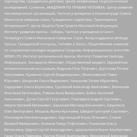
партнерства, Гражданское действие, Центр независимых социологических
исследований, Сутяжник, АКАДЕМИЯ ПО ПРАВАМ ЧЕЛОВЕКА, Центр развития
некоммерческих организаций, Частное учреждение в Калининграде Совета
Министров северных стран, Гражданское содействие, Трансперенси
Интернешнл-Р, Центр Защиты Прав Средств Массовой Информации,
Институт развития прессы - Сибирь, Частное учреждение в Санкт-
Петербурге Совета Министров Северных Стран, Фонд поддержки свободы
прессы, Гражданский контроль, Человек и Закон, Общественная комиссия
по сохранению наследия академика Сахарова, Информационное агентство
МЕМО. РУ, Институт региональной прессы, Институт Развития Свободы
Информации, Экозащита!-Женсовет, Общественный вердикт, Евразийская
антимонопольная ассоциация, Бедушев Петр Петрович, Дзугкоева Регина
Николаевна, Кривенко Сергей Владимирович, Милославский Павел
Юрьевич, Шнырова Ольга Вадимовна, Чанышева Лилия Айратовна,
Сидорович Ольга Борисовна, Туровский Александр Алексеевич, Васильева
Анастасия Евгеньевна, Ривина Анна Валерьевна, Бойко Анатолий
Николаевич, Дугин Сергей Георгиевич, Пивоваров Андрей Сергеевич,
Аверин Виталий Евгеньевич, Барахоев Магомед Бекханович, Шарипков
Олег Викторович, Мошель Ирина Ароновна, Шведов Григорий Сергеевич,
Пономарев Лев Александрович, Каргалицкий Борис Юльевич, Созаев
Валерий Валерьевич, Исламов Тимур Рифгатович, Романова Ольга
Евгеньевна, Щаров Сергей Алексадрович, Цирульников Борис Альбертович,
Гасан Ольга Павловна, Паутов Юрий Анатольевич, Верховский Александр