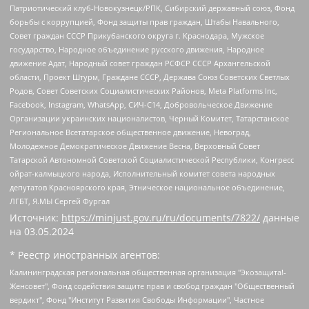
Патриотический клуб-Новокузнецк/РПК, Сибирский державный союз, Фонд
борьбы с коррупцией, Фонд защиты прав граждан, Штабы Навального,
Совет граждан СССР Прикубанского округа г. Краснодара, Мужское
государство, Народное объединение русского движения, Народное
движение Адат, Народный совет граждан РСФСР СССР Архангельской
области, Проект Штурм, Граждане СССР, Держава Союз Советских Светлых
Родов, Совет Советских Социалистических Районов, Meta Platforms Inc,
Facebook, Instagram, WhatsApp, СИЧ-С14, Добровольческое Движение
Организации украинских националистов, Черный Комитет, Татарстанское
Региональное Всетатарское общественное движение, Невоград,
Молодежное Демократическое Движение Весна, Верховный Совет
Татарской Автономной Советской Социалистической Республики, Конгресс
ойрат-калмыцкого народа, Исполнительный комитет совета народных
депутатов Красноярского края, Этническое национальное объединение,
ЛГБТ, Я.МЫ Сергей Фургал
Источник:
https://minjust.gov.ru/ru/documents/7822/
данные
на
03.05.2024
* Реестр иностранных агентов:
Калининградская региональная общественная организация "Экозащита!-Женсовет", Фонд содействия защите прав и свобод граждан "Общественный вердикт", Фонд "Институт Развития Свободы Информации", Частное учреждение "Информационное агентство МЕМО. РУ", Региональная общественная организация "Общественная комиссия по сохранению наследия академика Сахарова", Фонд поддержки свободы прессы, Санкт-Петербургская общественная правозащитная организация "Гражданский контроль", Межрегиональная общественная организация "Информационно-просветительский центр "Мемориал", Региональный Фонд "Центр Защиты Прав Средств Массовой Информации", с 05.12.2023 Фонд "Центр Защиты Прав Средств массовой информации", Региональная общественная благотворительная организация помощи беженцам и мигрантам "Гражданское содействие", Негосударственное образовательное учреждение дополнительного профессионального образования (повышение квалификации) специалистов "АКАДЕМИЯ ПО ПРАВАМ ЧЕЛОВЕКА", Свердловская региональная общественная организация "Сутяжник", Автономная некоммерческая организация "Центр независимых социологических исследований", Союз общественных объединений "Российский исследовательский центр по правам человека", Региональное общественное учреждение научно-информационный центр "МЕМОРИАЛ", Некоммерческая организация "Фонд защиты гласности", Автономная некоммерческая организация "Институт прав человека", Городская общественная организация "Екатеринбургское общество "МЕМОРИАЛ", Городская общественная организация "Рязанское историко-просветительское и правозащитное общество "Мемориал" (Рязанский Мемориал), Челябинский региональный орган общественной самодеятельности – женское общественное объединение "Женщины Евразии", Челябинский региональный орган общественной самодеятельности "Уральская правозащитная группа", Фонд содействия защите здоровья и социальной справедливости имени Андрея Рылькова, Автономная Некоммерческая Организация "Аналитический Центр Юрия Левады", Автономная некоммерческая организация социальной поддержки населения "Проект Апрель", Региональная общественная организация помощи женщинам и детям, находящимся в кризисной ситуации "Информационно-методический центр "Анна", Фонд содействия развитию массовых коммуникаций и правовому просвещению "Так-так-Так", Фонд содействия устойчивому развитию "Серебряная тайга", Свердловский региональный общественный фонд социальных проектов "Новое время", "Idel.Реалии", Кавказ.Реалии, Крым.Реалии, Телеканал Настоящее Время, Татаро-башкирская служба Радио Свобода (Azatliq Radiosi), Радио Свободная Европа/Радио Свобода (PCE/PC), "Сибирь.Реалии", "Фактограф", Благотворительный фонд помощи осужденным и их семьям, Автономная некоммерческая организация "Институт глобализации и социальных движений", Фонд "В защиту прав заключенных", Частное учреждение "Центр поддержки и содействия развитию средств массовой информации", Пензенский региональный общественный благотворительный фонд "Гражданский союз", "Север.Реалии", Некоммерческая организация Фонд "Правовая инициатива", Общество с ограниченной ответственностью "Радио Свободная Европа/Радио Свобода", Чешское информационное агентство "MEDIUM-ORIENT", Красноярская региональная общественная организация "Мы против СПИДа", Камалягин Денис Николаевич, Маркелов Сергей Евгеньевич, Пономарев Лев Александрович, Савицкая Людмила Алексеевна, Автономная некоммерческая организация "Центр по работе с проблемой насилия "НАСИЛИЮ.НЕТ", Межрегиональный профессиональный союз работников здравоохранения "Альянс врачей", Юридическое лицо, зарегистрированное в Латвийской Республике, SIA "Medusa Project" (регистрационный номер 40103797863, дата регистрации 10.06.2014), Некоммерческая организация "Фонд по борьбе с коррупцией", Автономная некоммерческая организация "Институт права и публичной политики", Баданин Роман Сергеевич, Гликин Максим Александрович, Железнова Мария Михайловна, Лукьянова Юлия Сергеевна, Маетная Елизавета Витальевна, Маняхин Петр Борисович, Чуракова Ольга Владимировна, Ярош Юлия Петровна, Юридическое лицо "The Insider SIA", зарегистрированное в Риге, Латвийская Республика (дата регистрации 26.06.2015), являющееся администратором доменного имени интернет-издания "The Insider SIA", https://theins.ru, Постернак Алексей Евгеньевич, Рубин Михаил Аркадьевич, Анин Роман Александрович, Юридическое лицо Istories fonds, зарегистрированное в Латвийской Республике (регистрационный номер 50008295751, дата регистрации 24.02.2020), Великовский Дмитрий Александрович, Долинина Ирина Николаевна, Мароховская Алеся Алексеевна, Шлейнов Роман Юрьевич, Шмагун Олеся Валентиновна, Общество с ограниченной ответственностью "Альтаир 2021", Общество с ограниченной ответственностью "Вега 2021", Общество с ограниченной ответственностью "Главный редактор 2021", Общество с ограниченной ответственностью "Ромашки монолит", Важенков Артем Валерьевич, Ивановская областная общественная организация "Центр гендерных исследований", Гурман Юрий Альбертович, Медиапроект "ОВД-Инфо", Егоров Владимир Владимирович, Жилинский Владимир Александрович, Общество с ограниченной ответственностью "ЗП", Иванова София Юрьевна, Карезина Инна Павловна, Кильтау Екатерина Викторовна, Петров Алексей Викторович, Пискунов Сергей Евгеньевич, Смирнов Сергей Сергеевич, Тихонов Михаил Сергеевич, Общество с ограниченной ответственностью "ЖУРНАЛИСТ-ИНОСТРАННЫЙ АГЕНТ", Арапова Галина Юрьевна, Вольтская Татьяна Анатольевна, Американская компания "Mason G.E.S. Anonymous Foundation" (США), являющаяся владельцем интернет-издания https://mnews.world/, Компания "Stichting Bellingcat", зарегистрированная в Нидерландах (дата регистрации 11.07.2018), Захаров Андрей Вячеславович, Клепиковская Екатерина Дмитриевна, Общество с ограниченной ответственностью "МЕМО", Перл Роман Александрович, Симонов Евгений Алексеевич, Соловьева Елена Анатольевна, Сотников Даниил Владимирович, Сурначева Елизавета Дмитриевна, Автономная некоммерческая организация по защите прав человека и информированию населения "Якутия – Наше Мнение", Общество с ограниченной ответственностью "Москоу диджитал медиа", с 26.01.2023 Общество с ограниченной ответственностью "Чайка Белые сады", Ветошкина Валерия Валерьевна, Заговора Максим Александрович, Межрегиональное общественное движение "Российская ЛГБТ - сеть", Оленичев Максим Владимирович, Павлов Иван Юрьевич, Скворцова Елена Сергеевна, Общество с ограниченной ответственностью "Как бы инагент", Кочетков Игорь Викторович, Общество с ограниченной ответственностью "Честные выборы", Еланчик Олег Александрович, Общество с ограниченной ответственностью "Нобелевский призыв", Гималова Регина Эмилевна, Григорьев Андрей Валерьевич, Григорьева Алина Александровна, Ассоциация по содействию защите прав призывников, альтернативнослужащих и военнослужащих "Правозащитная группа "Гражданин.Армия.Право", Хисамова Регина Фаритовна, Автономная некоммерческая организация по реализации социально-правовых программ "Лилит", Дальневосточное общественное движение "Маяк", Санкт-Петербургская ЛГБТ-инициативная группа "Выход", Инициативная группа ЛГБТ+ "Реверс", Алексеев Андрей Викторович, Бекбулатова Таисия Львовна, Беляев Иван Михайлович, Владыкина Елена Сергеевна, Гельман Марат Александрович, Никульшина Вероника Юрьевна, Толоконникова Надежда Андреевна, Шендерович Виктор Анатольевич, Общество с ограниченной ответственностью "Данное сообщение", Общество с ограниченной ответственностью Издательский дом "Новая глава", Айнбиндер Александра Александровна, Московский комьюнити-центр для ЛГБТ+инициатив, Благотворительный фонд развития филантропии, Deutsche Welle (Германия, Kurt-Schumacher-Strasse 3, 53113 Bonn), Борзунова Мария Михайловна, Воробьев Виктор Викторович, Голубева Анна Львовна, Константинова Алла Михайловна, Малкова Ирина Владимировна, Мурадов Мурад Абдулгалимович, Осетинская Елизавета Николаевна, Понасенков Евгений Николаевич, Ганапольский Матвей Юрьевич, Киселев Евгений Алексеевич, Борухович Ирина Григорьевна, Дремин Иван Тимофеевич, Дубровский Дмитрий Викторович, Красноярская региональная общественная организация поддержки и развития альтернативных образовательных технологий и межкультурных коммуникаций "ИНТЕРРА", Маяковская Екатерина Алексеевна, Фейгин Марк Захарович, Филимонов Андрей Викторович, Дзугкоева Регина Николаевна, Доброхотов Роман Александрович, Дудь Юрий Александрович, Елкин Сергей Владимирович, Кругликов Кирилл Игоревич, Сабунаева Мария Леонидовна, Семенов Алексей Владимирович, Шаинян Карен Багратович, Шульман Екатерина Михайловна, Асафьев Артур Валерьевич, Вахштайн Виктор Семенович, Венедиктов Алексей Алексеевич, Лушникова Екатерина Евгеньевна, Волков Леонид Михайлович, Невзоров Александр Глебович, Пархоменко Сергей Борисович, Сироткин Ярослав Николаевич, Кара-Мурза Владимир Владимирович, Баранова Наталья Владимировна, Гозман Леонид Яковлевич, Кагарлицкий Борис Юльевич, Климарев Михаил Валерьевич, Милов Владимир Станиславович, Автономная некоммерческая организация Краснодарский центр современного искусства "Типография", Моргенштерн Алишер Тагирович, Соболь Любовь Эдуардовна, Общество с ограниченной ответственностью "ЛИЗА НОРМ", Каспаров Гарри Кимович, Ходорковский Михаил Борисович, Общество с ограниченной ответственностью "Апрельские тезисы", Данилович Ирина Брониславовна, Кашин Олег Владимирович, Петров Николай Владимирович, Пивоваров Алексей Владимирович, Соколов Михаил Владимирович, Цветкова Юлия Владимировна, Чичваркин Евгений Александрович, Комитет против пыток/Команда против пыток, Общество с ограниченной ответственностью "Первый научный", Общество с ограниченной ответственностью "Вертолет и ко", Белоцерковская Вероника Борисовна, Кац Максим Евгеньевич, Лазарева Татьяна Юрьевна, Шаведдинов Руслан Табризович, Яшин Илья Валерьевич, Общество с ограниченной ответственностью "Иноагент ААВ", Алешковский Дмитрий Петрович, Альбац Евгения Марковна, Быков Дмитрий Львович, Галямина Юлия Евгеньевна, Лойко Сергей Леонидович, Мартынов Кирилл Константинович, Медведев Сергей Александрович, Крашенинников Федор Геннадиевич, Гордеева Катерина Вл