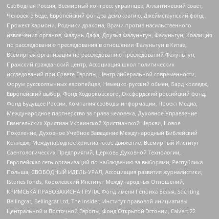
Свободная Россия, Всемирный конгресс украинцев, Атлантический совет,
Человек в беде, Европейский фонд за демократию, Джеймстаунский фонд,
Прожект Хармони, Родники дракона, Врачи против насильственного
извлечения органов, Фалунь Дафа, Друзья Фалуньгун, Фалуньгун, Коалиция
по расследованию преследования в отношении Фалуньгун в Китае,
Всемирная организация по расследованию преследований Фалуньгун,
Пражский гражданский центр, Ассоциация школ политических
исследований при Совете Европы, Центр либеральной современности,
Форум русскоязычных европейцев, Немецко-русский обмен, Бард колледж,
Европейский выбор, Фонд Ходорковского, Оксфордский российский фонд,
Фонд Будущее России, Компания свободы информации, Проект Медиа,
Международное партнерство за права человека, Духовное Управление
Евангельских Христиан Украинской Христианской Церкви, Новое
Поколение, Духовное Учебное Заведение Международный Библейский
Колледж, Международное христианское движение, Всемирный Институт
Саентологических Предприятий, Церковь Духовной Технологии,
Европейская сеть организаций по наблюдению за выборами, Республика
Польша, СВОБОДНЫЙ ИДЕЛЬ-УРАЛ, Ассоциация развития журналистики,
IStories fonds, Королевский Институт Международных Отношений,
КРИМСЬКА ПРАВОЗАХИСНА ГРУПА, Фонд имени Генриха Бёлля, Stichting
Bellingcat, Bellingcat Ltd, The Insider, Институт правовой инициативы
Центральной и Восточной Европы, Фонд Открытой Эстонии, Calvert 22