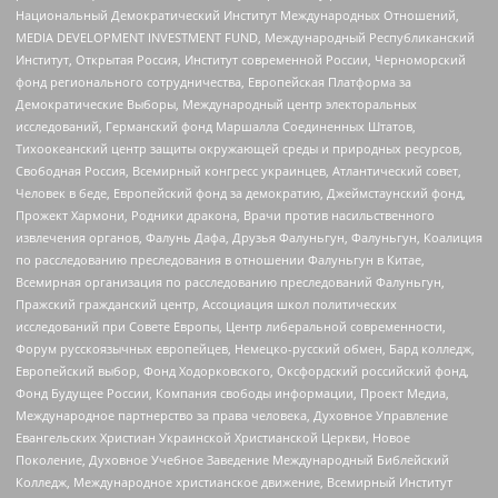
Национальный Демократический Институт Международных Отношений,
MEDIA DEVELOPMENT INVESTMENT FUND, Международный Республиканский
Институт, Открытая Россия, Институт современной России, Черноморский
фонд регионального сотрудничества, Европейская Платформа за
Демократические Выборы, Международный центр электоральных
исследований, Германский фонд Маршалла Соединенных Штатов,
Тихоокеанский центр защиты окружающей среды и природных ресурсов,
Свободная Россия, Всемирный конгресс украинцев, Атлантический совет,
Человек в беде, Европейский фонд за демократию, Джеймстаунский фонд,
Прожект Хармони, Родники дракона, Врачи против насильственного
извлечения органов, Фалунь Дафа, Друзья Фалуньгун, Фалуньгун, Коалиция
по расследованию преследования в отношении Фалуньгун в Китае,
Всемирная организация по расследованию преследований Фалуньгун,
Пражский гражданский центр, Ассоциация школ политических
исследований при Совете Европы, Центр либеральной современности,
Форум русскоязычных европейцев, Немецко-русский обмен, Бард колледж,
Европейский выбор, Фонд Ходорковского, Оксфордский российский фонд,
Фонд Будущее России, Компания свободы информации, Проект Медиа,
Международное партнерство за права человека, Духовное Управление
Евангельских Христиан Украинской Христианской Церкви, Новое
Поколение, Духовное Учебное Заведение Международный Библейский
Колледж, Международное христианское движение, Всемирный Институт