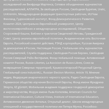
исследований им Вилфрида Мартенса, Сетевое объединение журналистов
расследователей, АЛЛАТРА, За свободную Россию, Свободная Бурятия, Uralic,
UnKremlin, Международная федерация транспортных рабочих, ИстЧам
Финланд, Гудзоновский институт, Фонд Демократического Развития,
Комитет-2024, Центрально-Европейский университет, Центр
восточноевропейских и международных исследований, Общество
Сторожевой башни, Библии и трактатов Свидетелей Иеговы, Гражданский
Совет, Центр анализа европейской политики, Академическая сеть Восточная
Европа, Российский комитет действия, РЭНД корпорейшн, Русская Америка
за демократию в России, Настоящая Россия, Глобальная сеть журналистов-
расследователей, Служба поддержки, Свободная Россия Берлин, Свободная
Россия Северный Рейн-Вестфалия, Фонд глобальной помощи, Антивоенный
комитет России, Russie-Libertes, La Asocicion de Rusos Libres, Союз за
возвращение Северных территорий, Крымскотатарский Ресурсный Центр,
Глобальный союз IndustriALL, Russian Election Monitor, Article 19, Мнение
медиа, Федерация анархического черного креста, Радио Свободная Европа,
Германское общество изучения Восточной Европы, Фонд имени Фридриха
Эберта, XZ gGmbH, Мобильная академия поддержки гендерной демократии
и миротворчества, Форум имени Льва Копелева, American Councils for
International Education, Cultural Vistas, Institute of International Education,
Антивоенное движение Антальи, Открытый диалог, Школа международных
отношений и государственной политики им Питера Мунка, Российско-