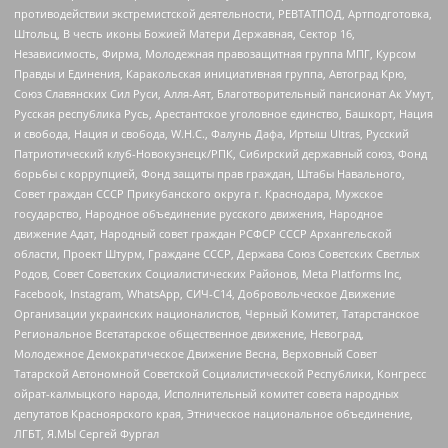
противодействии экстремистской деятельности, РЕВТАТПОД, Артподготовка,
Штольц, В честь иконы Божией Матери Державная, Сектор 16,
Независимость, Фирма, Молодежная правозащитная группа МПГ, Курсом
Правды и Единения, Каракольская инициативная группа, Автоград Крю,
Союз Славянских Сил Руси, Алля-Аят, Благотворительный пансионат Ак Умут,
Русская республика Русь, Арестантское уголовное единство, Башкорт, Нация
и свобода, Нация и свобода, W.H.С., Фалунь Дафа, Иртыш Ultras, Русский
Патриотический клуб-Новокузнецк/РПК, Сибирский державный союз, Фонд
борьбы с коррупцией, Фонд защиты прав граждан, Штабы Навального,
Совет граждан СССР Прикубанского округа г. Краснодара, Мужское
государство, Народное объединение русского движения, Народное
движение Адат, Народный совет граждан РСФСР СССР Архангельской
области, Проект Штурм, Граждане СССР, Держава Союз Советских Светлых
Родов, Совет Советских Социалистических Районов, Meta Platforms Inc,
Facebook, Instagram, WhatsApp, СИЧ-С14, Добровольческое Движение
Организации украинских националистов, Черный Комитет, Татарстанское
Региональное Всетатарское общественное движение, Невоград,
Молодежное Демократическое Движение Весна, Верховный Совет
Татарской Автономной Советской Социалистической Республики, Конгресс
ойрат-калмыцкого народа, Исполнительный комитет совета народных
депутатов Красноярского края, Этническое национальное объединение,
ЛГБТ, Я.МЫ Сергей Фургал