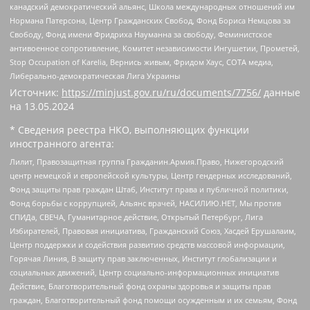
канадский демократический альянс, Школа международных отношений им
Нормана Патерсона, Центр Гражданских Свобод, Фонд Бориса Немцова за
Свободу, Фонд имени Фридриха Науманна за свободу, Феминистское
антивоенное сопротивление, Комитет независимости Ингушетии, Прометей,
Stop Occupation of Karelia, Вернись живым, Фридом Хаус, СОТА медиа,
Либерально-демократическая Лига Украины
Источник:
https://minjust.gov.ru/ru/documents/7756/
данные
на
13.05.2024
* Сведения реестра НКО, выполняющих функции
иностранного агента:
Лилит, Правозащитная группа Гражданин.Армия.Право, Нижегородский
центр немецкой и европейской культуры, Центр гендерных исследований,
Фонд защиты прав граждан Штаб, Институт права и публичной политики,
Фонд борьбы с коррупцией, Альянс врачей, НАСИЛИЮ.НЕТ, Мы против
СПИДа, СВЕЧА, Гуманитарное действие, Открытый Петербург, Лига
Избирателей, Правовая инициатива, Гражданский Союз, Хасдей Ерушалаим,
Центр поддержки и содействия развитию средств массовой информации,
Горячая Линия, В защиту прав заключенных, Институт глобализации и
социальных движений, Центр социально-информационных инициатив
Действие, Благотворительный фонд охраны здоровья и защиты прав
граждан, Благотворительный фонд помощи осужденным и их семьям, Фонд