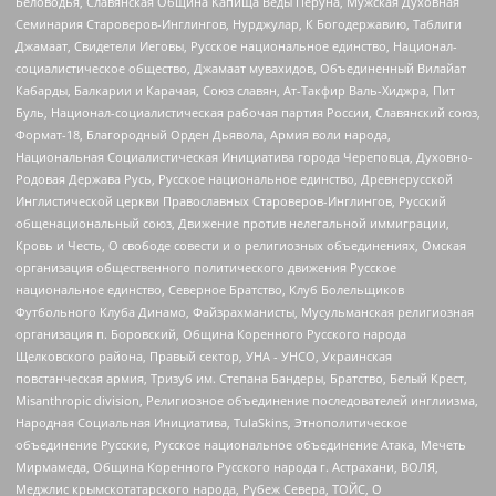
Беловодья, Славянская Община Капища Веды Перуна, Мужская Духовная
Семинария Староверов-Инглингов, Нурджулар, К Богодержавию, Таблиги
Джамаат, Свидетели Иеговы, Русское национальное единство, Национал-
социалистическое общество, Джамаат мувахидов, Объединенный Вилайат
Кабарды, Балкарии и Карачая, Союз славян, Ат-Такфир Валь-Хиджра, Пит
Буль, Национал-социалистическая рабочая партия России, Славянский союз,
Формат-18, Благородный Орден Дьявола, Армия воли народа,
Национальная Социалистическая Инициатива города Череповца, Духовно-
Родовая Держава Русь, Русское национальное единство, Древнерусской
Инглистической церкви Православных Староверов-Инглингов, Русский
общенациональный союз, Движение против нелегальной иммиграции,
Кровь и Честь, О свободе совести и о религиозных объединениях, Омская
организация общественного политического движения Русское
национальное единство, Северное Братство, Клуб Болельщиков
Футбольного Клуба Динамо, Файзрахманисты, Мусульманская религиозная
организация п. Боровский, Община Коренного Русского народа
Щелковского района, Правый сектор, УНА - УНСО, Украинская
повстанческая армия, Тризуб им. Степана Бандеры, Братство, Белый Крест,
Misanthropic division, Религиозное объединение последователей инглиизма,
Народная Социальная Инициатива, TulaSkins, Этнополитическое
объединение Русские, Русское национальное объединение Атака, Мечеть
Мирмамеда, Община Коренного Русского народа г. Астрахани, ВОЛЯ,
Меджлис крымскотатарского народа, Рубеж Севера, ТОЙС, О