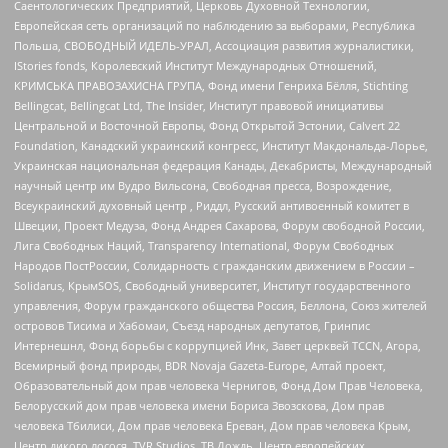
Саентологических Предприятий, Церковь Духовной Технологии,
Европейская сеть организаций по наблюдению за выборами, Республика
Польша, СВОБОДНЫЙ ИДЕЛЬ-УРАЛ, Ассоциация развития журналистики,
IStories fonds, Королевский Институт Международных Отношений,
КРИМСЬКА ПРАВОЗАХИСНА ГРУПА, Фонд имени Генриха Бёлля, Stichting
Bellingcat, Bellingcat Ltd, The Insider, Институт правовой инициативы
Центральной и Восточной Европы, Фонд Открытой Эстонии, Calvert 22
Foundation, Канадский украинский конгресс, Институт Макдональда-Лорье,
Украинская национальная федерация Канады, Декабристы, Международный
научный центр им Вудро Вильсона, Свободная пресса, Возрождение,
Всеукраинский духовный центр , Риддл, Русский антивоенный комитет в
Швеции, Проект Медуза, Фонд Андрея Сахарова, Форум свободной России,
Лига Свободных Наций, Transparеncy International, Форум Свободных
Народов ПостРоссии, Солидарность с гражданским движением в России –
Solidarus, КрымSOS, Свободный университет, Институт государственного
управления, Форум гражданского общества Россия, Беллона, Союз жителей
островов Тисима и Хабомаи, Съезд народных депутатов, Гринпис
Интернешнл, Фонд борьбы с коррупцией Инк, Завет церквей TCCN, Агора,
Всемирный фонд природы, BDR Novaja Gazeta-Europe, Алтай проект,
Образовательный дом прав человека Чернигов, Фонд Дом Прав Человека,
Белорусский дом прав человека имени Бориса Звозскова, Дом прав
человека Тбилиси, Дом прав человека Ереван, Дом прав человека Крым,
Центр дикого лосося, TVR Studios, ТВ Дождь, Центр европейских