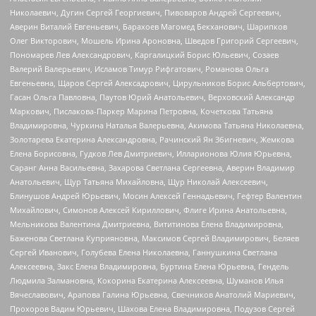
Николаевич, Дугин Сергей Георгиевич, Пивоваров Андрей Сергеевич,
Аверин Виталий Евгеньевич, Барахоев Магомед Бекханович, Шарипков
Олег Викторович, Мошель Ирина Ароновна, Шведов Григорий Сергеевич,
Пономарев Лев Александрович, Каргалицкий Борис Юльевич, Созаев
Валерий Валерьевич, Исламов Тимур Рифгатович, Романова Ольга
Евгеньевна, Щаров Сергей Алексадрович, Цирульников Борис Альбертович,
Гасан Ольга Павловна, Паутов Юрий Анатольевич, Верховский Александр
Маркович, Пислакова-Паркер Марина Петровна, Кочеткова Татьяна
Владимировна, Чуркина Наталья Валерьевна, Акимова Татьяна Николаевна,
Золотарева Екатерина Александровна, Рачинский Ян Збигневич, Жемкова
Елена Борисовна, Гудков Лев Дмитриевич, Илларионова Юлия Юрьевна,
Саранг Анна Васильевна, Захарова Светлана Сергеевна, Аверин Владимир
Анатольевич, Щур Татьяна Михайловна, Щур Николай Алексеевич,
Блинушов Андрей Юрьевич, Мосин Алексей Геннадьевич, Гефтер Валентин
Михайлович, Симонов Алексей Кириллович, Флиге Ирина Анатольевна,
Мельникова Валентина Дмитриевна, Вититинова Елена Владимировна,
Баженова Светлана Куприяновна, Максимов Сергей Владимирович, Беляев
Сергей Иванович, Голубева Елена Николаевна, Ганнушкина Светлана
Алексеевна, Закс Елена Владимировна, Буртина Елена Юрьевна, Гендель
Людмила Залмановна, Кокорина Екатерина Алексеевна, Шуманов Илья
Вячеславович, Арапова Галина Юрьевна, Свечников Анатолий Мариевич,
Прохоров Вадим Юрьевич, Шахова Елена Владимировна, Подузов Сергей