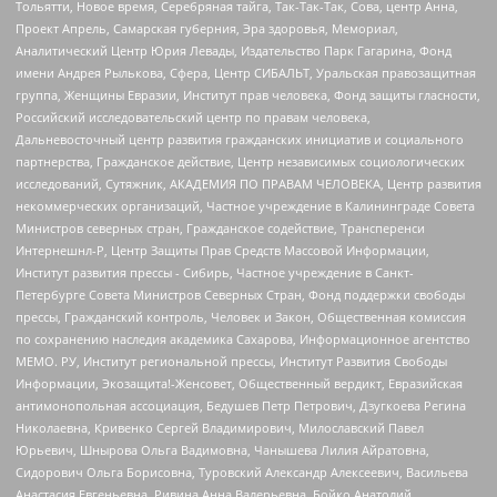
Тольятти, Новое время, Серебряная тайга, Так-Так-Так, Сова, центр Анна,
Проект Апрель, Самарская губерния, Эра здоровья, Мемориал,
Аналитический Центр Юрия Левады, Издательство Парк Гагарина, Фонд
имени Андрея Рылькова, Сфера, Центр СИБАЛЬТ, Уральская правозащитная
группа, Женщины Евразии, Институт прав человека, Фонд защиты гласности,
Российский исследовательский центр по правам человека,
Дальневосточный центр развития гражданских инициатив и социального
партнерства, Гражданское действие, Центр независимых социологических
исследований, Сутяжник, АКАДЕМИЯ ПО ПРАВАМ ЧЕЛОВЕКА, Центр развития
некоммерческих организаций, Частное учреждение в Калининграде Совета
Министров северных стран, Гражданское содействие, Трансперенси
Интернешнл-Р, Центр Защиты Прав Средств Массовой Информации,
Институт развития прессы - Сибирь, Частное учреждение в Санкт-
Петербурге Совета Министров Северных Стран, Фонд поддержки свободы
прессы, Гражданский контроль, Человек и Закон, Общественная комиссия
по сохранению наследия академика Сахарова, Информационное агентство
МЕМО. РУ, Институт региональной прессы, Институт Развития Свободы
Информации, Экозащита!-Женсовет, Общественный вердикт, Евразийская
антимонопольная ассоциация, Бедушев Петр Петрович, Дзугкоева Регина
Николаевна, Кривенко Сергей Владимирович, Милославский Павел
Юрьевич, Шнырова Ольга Вадимовна, Чанышева Лилия Айратовна,
Сидорович Ольга Борисовна, Туровский Александр Алексеевич, Васильева
Анастасия Евгеньевна, Ривина Анна Валерьевна, Бойко Анатолий