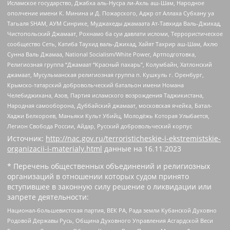
Исламское государство, Джабха аль-Нусра ли-Ахль аш-Шам, Народное
ополчение имени К. Минина и Д. Пожарского, Аджр от Аллаха Субхану уа
Тагьаля SHAM, АУМ Синрике, Муджахеды джамаата Ат-Тавхида Валь-Джихад,
Чистопольский Джамаат, Рохнамо ба суи давлати исломи, Террористическое
сообщество Сеть, Катиба Таухид валь-Джихад, Хайят Тахрир аш-Шам, Ахлю
Сунна Валь Джамаа, National Socialism/White Power, Артподготовка,
Религиозная группа “Джамаат “Красный пахарь”, Колумбайн, Хатлонский
джамаат, Мусульманская религиозная группа п. Кушкуль г. Оренбург,
Крымско-татарский добровольческий батальон имени Номана
Челебиджихана, Азов, Партия исламского возрождения Таджикистана,
Народная самооборона, Дуббайский джамаат, московская ячейка, Батал-
Хаджи Белхороев, Маньяки Культ Убийц, Молодёжь Которая Улыбается,
Легион Свобода России, Айдар, Русский добровольческий корпус
Источник:
http://nac.gov.ru/terroristicheskie-i-ekstremistskie-
organizacii-i-materialy.html
данные на
16.11.2023
* Перечень общественных объединений и религиозных
организаций в отношении которых судом принято
вступившее в законную силу решение о ликвидации или
запрете деятельности:
Национал-большевистская партия, ВЕК РА, Рада земли Кубанской Духовно
Родовой Державы Русь, Община Духовного Управления Асгардской Веси