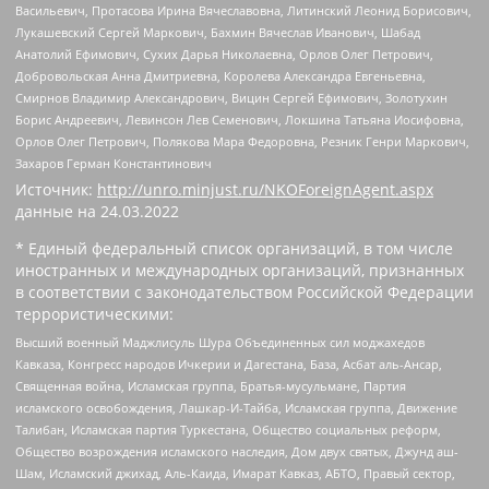
Васильевич, Протасова Ирина Вячеславовна, Литинский Леонид Борисович,
Лукашевский Сергей Маркович, Бахмин Вячеслав Иванович, Шабад
Анатолий Ефимович, Сухих Дарья Николаевна, Орлов Олег Петрович,
Добровольская Анна Дмитриевна, Королева Александра Евгеньевна,
Смирнов Владимир Александрович, Вицин Сергей Ефимович, Золотухин
Борис Андреевич, Левинсон Лев Семенович, Локшина Татьяна Иосифовна,
Орлов Олег Петрович, Полякова Мара Федоровна, Резник Генри Маркович,
Захаров Герман Константинович
Источник:
http://unro.minjust.ru/NKOForeignAgent.aspx
данные на
24.03.2022
* Единый федеральный список организаций, в том числе
иностранных и международных организаций, признанных
в соответствии с законодательством Российской Федерации
террористическими:
Высший военный Маджлисуль Шура Объединенных сил моджахедов
Кавказа, Конгресс народов Ичкерии и Дагестана, База, Асбат аль-Ансар,
Священная война, Исламская группа, Братья-мусульмане, Партия
исламского освобождения, Лашкар-И-Тайба, Исламская группа, Движение
Талибан, Исламская партия Туркестана, Общество социальных реформ,
Общество возрождения исламского наследия, Дом двух святых, Джунд аш-
Шам, Исламский джихад, Аль-Каида, Имарат Кавказ, АБТО, Правый сектор,