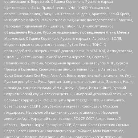
организация п. Боровский, Община Коренного Русского народа
Щелковского района, Правый сектор, УНА - УНСО, Украинская
повстанческая армия, Тризуб им. Степана Бандеры, Братство, Белый Крест,
Misanthropic division, Религиозное объединение последователей инглиизма,
Народная Социальная Инициатива, TulaSkins, Этнополитическое
объединение Русские, Русское национальное объединение Атака, Мечеть
Мирмамеда, Община Коренного Русского народа г. Астрахани, ВОЛЯ,
Меджлис крымскотатарского народа, Рубеж Севера, ТОЙС, О
противодействии экстремистской деятельности, РЕВТАТПОД, Артподготовка,
Штольц, В честь иконы Божией Матери Державная, Сектор 16,
Независимость, Фирма, Молодежная правозащитная группа МПГ, Курсом
Правды и Единения, Каракольская инициативная группа, Автоград Крю,
Союз Славянских Сил Руси, Алля-Аят, Благотворительный пансионат Ак Умут,
Русская республика Русь, Арестантское уголовное единство, Башкорт, Нация
и свобода, Нация и свобода, W.H.С., Фалунь Дафа, Иртыш Ultras, Русский
Патриотический клуб-Новокузнецк/РПК, Сибирский державный союз, Фонд
борьбы с коррупцией, Фонд защиты прав граждан, Штабы Навального,
Совет граждан СССР Прикубанского округа г. Краснодара, Мужское
государство, Народное объединение русского движения, Народное
движение Адат, Народный совет граждан РСФСР СССР Архангельской
области, Проект Штурм, Граждане СССР, Держава Союз Советских Светлых
Родов, Совет Советских Социалистических Районов, Meta Platforms Inc,
Facebook, Instagram, WhatsApp, СИЧ-С14, Добровольческое Движение