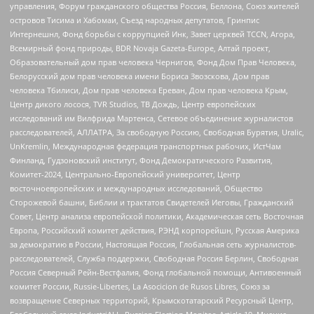
управления, Форум гражданского общества Россия, Беллона, Союз жителей
островов Тисима и Хабомаи, Съезд народных депутатов, Гринпис
Интернешнл, Фонд борьбы с коррупцией Инк, Завет церквей TCCN, Агора,
Всемирный фонд природы, BDR Novaja Gazeta-Europe, Алтай проект,
Образовательный дом прав человека Чернигов, Фонд Дом Прав Человека,
Белорусский дом прав человека имени Бориса Звозскова, Дом прав
человека Тбилиси, Дом прав человека Ереван, Дом прав человека Крым,
Центр дикого лосося, TVR Studios, ТВ Дождь, Центр европейских
исследований им Вилфрида Мартенса, Сетевое объединение журналистов
расследователей, АЛЛАТРА, За свободную Россию, Свободная Бурятия, Uralic,
UnKremlin, Международная федерация транспортных рабочих, ИстЧам
Финланд, Гудзоновский институт, Фонд Демократического Развития,
Комитет-2024, Центрально-Европейский университет, Центр
восточноевропейских и международных исследований, Общество
Сторожевой башни, Библии и трактатов Свидетелей Иеговы, Гражданский
Совет, Центр анализа европейской политики, Академическая сеть Восточная
Европа, Российский комитет действия, РЭНД корпорейшн, Русская Америка
за демократию в России, Настоящая Россия, Глобальная сеть журналистов-
расследователей, Служба поддержки, Свободная Россия Берлин, Свободная
Россия Северный Рейн-Вестфалия, Фонд глобальной помощи, Антивоенный
комитет России, Russie-Libertes, La Asocicion de Rusos Libres, Союз за
возвращение Северных территорий, Крымскотатарский Ресурсный Центр,