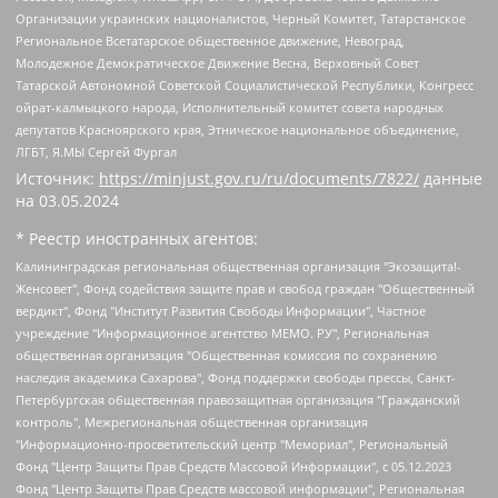
Организации украинских националистов, Черный Комитет, Татарстанское
Региональное Всетатарское общественное движение, Невоград,
Молодежное Демократическое Движение Весна, Верховный Совет
Татарской Автономной Советской Социалистической Республики, Конгресс
ойрат-калмыцкого народа, Исполнительный комитет совета народных
депутатов Красноярского края, Этническое национальное объединение,
ЛГБТ, Я.МЫ Сергей Фургал
Источник:
https://minjust.gov.ru/ru/documents/7822/
данные
на
03.05.2024
* Реестр иностранных агентов:
Калининградская региональная общественная организация "Экозащита!-Женсовет", Фонд содействия защите прав и свобод граждан "Общественный вердикт", Фонд "Институт Развития Свободы Информации", Частное учреждение "Информационное агентство МЕМО. РУ", Региональная общественная организация "Общественная комиссия по сохранению наследия академика Сахарова", Фонд поддержки свободы прессы, Санкт-Петербургская общественная правозащитная организация "Гражданский контроль", Межрегиональная общественная организация "Информационно-просветительский центр "Мемориал", Региональный Фонд "Центр Защиты Прав Средств Массовой Информации", с 05.12.2023 Фонд "Центр Защиты Прав Средств массовой информации", Региональная общественная благотворительная организация помощи беженцам и мигрантам "Гражданское содействие", Негосударственное образовательное учреждение дополнительного профессионального образования (повышение квалификации) специалистов "АКАДЕМИЯ ПО ПРАВАМ ЧЕЛОВЕКА", Свердловская региональная общественная организация "Сутяжник", Автономная некоммерческая организация "Центр независимых социологических исследований", Союз общественных объединений "Российский исследовательский центр по правам человека", Региональное общественное учреждение научно-информационный центр "МЕМОРИАЛ", Некоммерческая организация "Фонд защиты гласности", Автономная некоммерческая организация "Институт прав человека", Городская общественная организация "Екатеринбургское общество "МЕМОРИАЛ", Городская общественная организация "Рязанское историко-просветительское и правозащитное общество "Мемориал" (Рязанский Мемориал), Челябинский региональный орган общественной самодеятельности – женское общественное объединение "Женщины Евразии", Челябинский региональный орган общественной самодеятельности "Уральская правозащитная группа", Фонд содействия защите здоровья и социальной справедливости имени Андрея Рылькова, Автономная Некоммерческая Организация "Аналитический Центр Юрия Левады", Автономная некоммерческая организация социальной поддержки населения "Проект Апрель", Региональная общественная организация помощи женщинам и детям, находящимся в кризисной ситуации "Информационно-методический центр "Анна", Фонд содействия развитию массовых коммуникаций и правовому просвещению "Так-так-Так", Фонд содействия устойчивому развитию "Серебряная тайга", Свердловский региональный общественный фонд социальных проектов "Новое время", "Idel.Реалии", Кавказ.Реалии, Крым.Реалии, Телеканал Настоящее Время, Татаро-башкирская служба Радио Свобода (Azatliq Radiosi), Радио Свободная Европа/Радио Свобода (PCE/PC), "Сибирь.Реалии", "Фактограф", Благотворительный фонд помощи осужденным и их семьям, Автономная некоммерческая организация "Институт глобализации и социальных движений", Фонд "В защиту прав заключенных", Частное учреждение "Центр поддержки и содействия развитию средств массовой информации", Пензенский региональный общественный благотворительный фонд "Гражданский союз", "Север.Реалии", Некоммерческая организация Фонд "Правовая инициатива", Общество с ограниченной ответственностью "Радио Свободная Европа/Радио Свобода", Чешское информационное агентство "MEDIUM-ORIENT", Красноярская региональная общественная организация "Мы против СПИДа", Камалягин Денис Николаевич, Маркелов Сергей Евгеньевич, Пономарев Лев Александрович, Савицкая Людмила Алексеевна, Автономная некоммерческая организация "Центр по работе с проблемой насилия "НАСИЛИЮ.НЕТ", Межрегиональный профессиональный союз работников здравоохранения "Альянс врачей", Юридическое лицо, зарегистрированное в Латвийской Республике, SIA "Medusa Project" (регистрационный номер 40103797863, дата регистрации 10.06.2014), Некоммерческая организация "Фонд по борьбе с коррупцией", Автономная некоммерческая организация "Институт права и публичной политики", Баданин Роман Сергеевич, Гликин Максим Александрович, Железнова Мария Михайловна, Лукьянова Юлия Сергеевна, Маетная Елизавета Витальевна, Маняхин Петр Борисович, Чуракова Ольга Владимировна, Ярош Юлия Петровна, Юридическое лицо "The Insider SIA", зарегистрированное в Риге, Латвийская Республика (дата регистрации 26.06.2015), являющееся администратором доменного имени интернет-издания "The Insider SIA", https://theins.ru, Постернак Алексей Евгеньевич, Рубин Михаил Аркадьевич, Анин Роман Александрович, Юридическое лицо Istories fonds, зарегистрированное в Латвийской Республике (регистрационный номер 50008295751, дата регистрации 24.02.2020), Великовский Дмитрий Александрович, Долинина Ирина Николаевна, Мароховская Алеся Алексеевна, Шлейнов Роман Юрьевич, Шмагун Олеся Валентиновна, Общество с ограниченной ответственностью "Альтаир 2021", Общество с ограниченной ответственностью "Вега 2021", Общество с ограниченной ответственностью "Главный редактор 2021", Общество с ограниченной ответственностью "Ромашки монолит", Важенков Артем Валерьевич, Ивановская областная общественная организация "Центр гендерных исследований", Гурман Юрий Альбертович, Медиапроект "ОВД-Инфо", Егоров Владимир Владимирович, Жилинский Владимир Александрович, Общество с ограниченной ответственностью "ЗП", Иванова София Юрьевна, Карезина Инна Павловна, Кильтау Екатерина Викторовна, Петров Алексей Викторович, Пискунов Сергей Евгеньевич, Смирнов Сергей Сергеевич, Тихонов Михаил Сергеевич, Общество с ограниченной ответственностью "ЖУРНАЛИСТ-ИНОСТРАННЫЙ АГЕНТ", Арапова Галина Юрьевна, Вольтская Татьяна Анатольевна, Американская компания "Mason G.E.S. Anonymous Foundation" (США), являющаяся владельцем интернет-издания https://mnews.world/, Компания "Stichting Bellingcat", зарегистрированная в Нидерландах (дата регистрации 11.07.2018), Захаров Андрей Вячеславович, Клепиковская Екатерина Дмитриевна, Общество с ограниченной ответственностью "МЕМО", Перл Роман Александрович, Симонов Евгений Алексеевич, Соловьева Елена Анатольевна, Сотников Даниил Владимирович, Сурначева Елизавета Дмитриевна, Автономная некоммерческая организация по защите прав человека и информированию населения "Якутия – Наше Мнение", Общество с ограниченной ответственностью "Москоу диджитал медиа", с 26.01.2023 Общество с ограниченной ответственностью "Чайка Белые сады", Ветошкина Валерия Валерьевна, Заговора Максим Александрович, Межрегиональное общественное движение "Российская ЛГБТ - сеть", Оленичев Максим Владимирович, Павлов Иван Юрьевич, Скворцова Елена Сергеевна, Общество с ограниченной ответственностью "Как бы инагент", Кочетков Игорь Викторович, Общество с ограниченной ответственностью "Честные выборы", Еланчик Олег Александрович, Общество с ограниченной ответственностью "Нобелевский призыв", Гималова Регина Эмилевна, Григорьев Андрей Валерьевич, Григорьева Алина Александровна, Ассоциация по содействию защите прав призывников, альтернативнослужащих и военнослужащих "Правозащитная группа "Гражданин.Армия.Право", Хисамова Регина Фаритовна, Автономная некоммерческая организация по реализации социально-правовых программ "Лилит", Дальневосточное общественное движение "Маяк", Санкт-Петербургская ЛГБТ-инициативная группа "Выход", Инициативная группа ЛГБТ+ "Реверс", Алексеев Андрей Викторович, Бекбулатова Таисия Львовна, Беляев Иван Михайлович, Владыкина Елена Сергеевна, Гельман Марат Александрович, Никульшина Вероника Юрьевна, Толоконникова Надежда Андреевна, Шендерович Виктор Анатольевич, Общество с ограниченной ответственностью "Данное сообщение", Общество с ограниченной ответственностью Издательский дом "Новая глава", Айнбиндер Александра Александровна, Московский комьюнити-центр для ЛГБТ+инициатив, Благотворительный фонд развития филантропии, Deutsche Welle (Германия, Kurt-Schumacher-Strasse 3, 53113 Bonn), Борзунова Мария Михайловна, Воробьев Виктор Викторович, Голубева Анна Львовна, Константинова Алла Михайловна, Малкова Ирина Владимировна, Мурадов Мурад Абдулгалимович, Осетинская Елизавета Николаевна, Понасенков Евгений Николаевич, Ганапольский Матвей Юрьевич, Киселев Евгений Алексеевич, Борухович Ирина Григорьевна, Дремин Иван Тимофеевич, Дубровский Дмитрий Викторович, Красноярская региональная общественная организация поддержки и развития альтернативных образовательных технологий и межкультурных коммуникаций "ИНТЕРРА", Маяковская Екатерина Алексеевна, Фейгин Марк Захарович, Филимонов Андрей Викторович, Дзугкоева Регина Николаевна, Доброхотов Роман Александрович, Дудь Юрий Александрович, Елкин Сергей Владимирович, Кругликов Кирилл Игоревич, Сабунаева Мария Леонидовна, Семенов Алексей Владимирович, Шаинян Карен Багратович, Шульман Екатерина Михайловна, Асафьев Артур Валерьевич, Вахштайн Виктор Семенович, Венедиктов Алексей Алексеевич, Лушникова Екатерина Евгеньевна, Волков Леонид Михайлович, Невзоров Александр Глебович, Пархоменко Сергей Борисович, Сироткин Ярослав Николаевич, Кара-Мурза Владимир Владимирович, Баранова Наталья Владимировна, Гозман Леонид Яковлевич, Кагарлицкий Борис Юльевич, Климарев Михаил Валерьевич, Милов Владимир Станиславович, Автономная некоммерческая организация Краснодарский центр современного искусства "Типография", Моргенштерн Алишер Тагирович, Соболь Любовь Эдуардовна, Общество с ограниченной ответственностью "ЛИЗА НОРМ", Каспаров Гарри Кимович, Ходорковский Михаил Борисович, Общество с ограниченной ответственностью "Апрельские тезисы", Данилович Ирина Брониславовна, Кашин Олег Владимирович, Петров Николай Владимирович, Пивоваров Алексей Владимирович, Соколов Михаил Владимирович, Цветкова Юлия Владимировна, Чичваркин Евгений Александрович, Комитет против пыток/Команда против пыток, Общество с ограниченной ответственностью "Первый научный", Общество с ограниченной ответственностью "Вертолет и ко", Белоцерковская Вероника Борисовна, Кац Максим Евгеньевич, Лазарева Татьяна Юрьевна, Шаведдинов Руслан Табризович, Яшин Илья Валерьевич, Общество с ограниченной ответственностью "Иноагент ААВ", Алешковский Дмитрий Петрович, Альбац Евгения Марковна, Быков Дмитрий Львович, Галямина Юлия Евгеньевна, Лойко Сергей Леонидович, Мартынов Кирилл Константинович, Медведев Сергей Александрович, Крашенинников Федор Геннадиевич, Гордеева Катерина Вл