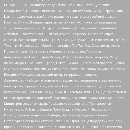
СПИДа, СВЕЧА, Гуманитарное действие, Открытый Петербург, Лига
Избирателей, Правовая инициатива, Гражданский Союз, Хасдей Ерушалаим,
Центр поддержки и содействия развитию средств массовой информации,
Горячая Линия, В защиту прав заключенных, Институт глобализации и
социальных движений, Центр социально-информационных инициатив
Действие, Благотворительный фонд охраны здоровья и защиты прав
граждан, Благотворительный фонд помощи осужденным и их семьям, Фонд
Тольятти, Новое время, Серебряная тайга, Так-Так-Так, Сова, центр Анна,
Проект Апрель, Самарская губерния, Эра здоровья, Мемориал,
Аналитический Центр Юрия Левады, Издательство Парк Гагарина, Фонд
имени Андрея Рылькова, Сфера, Центр СИБАЛЬТ, Уральская правозащитная
группа, Женщины Евразии, Институт прав человека, Фонд защиты гласности,
Российский исследовательский центр по правам человека,
Дальневосточный центр развития гражданских инициатив и социального
партнерства, Гражданское действие, Центр независимых социологических
исследований, Сутяжник, АКАДЕМИЯ ПО ПРАВАМ ЧЕЛОВЕКА, Центр развития
некоммерческих организаций, Частное учреждение в Калининграде Совета
Министров северных стран, Гражданское содействие, Трансперенси
Интернешнл-Р, Центр Защиты Прав Средств Массовой Информации,
Институт развития прессы - Сибирь, Частное учреждение в Санкт-
Петербурге Совета Министров Северных Стран, Фонд поддержки свободы
прессы, Гражданский контроль, Человек и Закон, Общественная комиссия