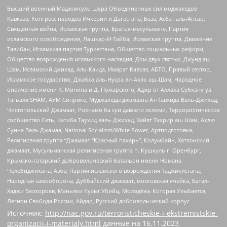
Высший военный Маджлисуль Шура Объединенных сил моджахедов
Кавказа, Конгресс народов Ичкерии и Дагестана, База, Асбат аль-Ансар,
Священная война, Исламская группа, Братья-мусульмане, Партия
исламского освобождения, Лашкар-И-Тайба, Исламская группа, Движение
Талибан, Исламская партия Туркестана, Общество социальных реформ,
Общество возрождения исламского наследия, Дом двух святых, Джунд аш-
Шам, Исламский джихад, Аль-Каида, Имарат Кавказ, АБТО, Правый сектор,
Исламское государство, Джабха аль-Нусра ли-Ахль аш-Шам, Народное
ополчение имени К. Минина и Д. Пожарского, Аджр от Аллаха Субхану уа
Тагьаля SHAM, АУМ Синрике, Муджахеды джамаата Ат-Тавхида Валь-Джихад,
Чистопольский Джамаат, Рохнамо ба суи давлати исломи, Террористическое
сообщество Сеть, Катиба Таухид валь-Джихад, Хайят Тахрир аш-Шам, Ахлю
Сунна Валь Джамаа, National Socialism/White Power, Артподготовка,
Религиозная группа “Джамаат “Красный пахарь”, Колумбайн, Хатлонский
джамаат, Мусульманская религиозная группа п. Кушкуль г. Оренбург,
Крымско-татарский добровольческий батальон имени Номана
Челебиджихана, Азов, Партия исламского возрождения Таджикистана,
Народная самооборона, Дуббайский джамаат, московская ячейка, Батал-
Хаджи Белхороев, Маньяки Культ Убийц, Молодёжь Которая Улыбается,
Легион Свобода России, Айдар, Русский добровольческий корпус
Источник:
http://nac.gov.ru/terroristicheskie-i-ekstremistskie-
organizacii-i-materialy.html
данные на
16.11.2023