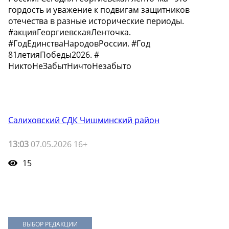
гордость и уважение к подвигам защитников
отечества в разные исторические периоды.
#акцияГеоргиевскаяЛенточка.
#ГодЕдинстваНародовРоссии. #Год
81летияПобеды2026. #
НиктоНеЗабытНичтоНезабыто
Салиховский СДК Чишминский район
13:03
07.05.2026 16+
15
ВЫБОР РЕДАКЦИИ