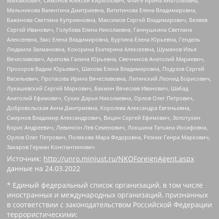
Михайлович, Симонов Алексей Кириллович, Флиге Ирина Анатольевна,
Мельникова Валентина Дмитриевна, Вититинова Елена Владимировна,
Баженова Светлана Куприяновна, Максимов Сергей Владимирович, Беляев
Сергей Иванович, Голубева Елена Николаевна, Ганнушкина Светлана
Алексеевна, Закс Елена Владимировна, Буртина Елена Юрьевна, Гендель
Людмила Залмановна, Кокорина Екатерина Алексеевна, Шуманов Илья
Вячеславович, Арапова Галина Юрьевна, Свечников Анатолий Мариевич,
Прохоров Вадим Юрьевич, Шахова Елена Владимировна, Подузов Сергей
Васильевич, Протасова Ирина Вячеславовна, Литинский Леонид Борисович,
Лукашевский Сергей Маркович, Бахмин Вячеслав Иванович, Шабад
Анатолий Ефимович, Сухих Дарья Николаевна, Орлов Олег Петрович,
Добровольская Анна Дмитриевна, Королева Александра Евгеньевна,
Смирнов Владимир Александрович, Вицин Сергей Ефимович, Золотухин
Борис Андреевич, Левинсон Лев Семенович, Локшина Татьяна Иосифовна,
Орлов Олег Петрович, Полякова Мара Федоровна, Резник Генри Маркович,
Захаров Герман Константинович
Источник:
http://unro.minjust.ru/NKOForeignAgent.aspx
данные на
24.03.2022
* Единый федеральный список организаций, в том числе
иностранных и международных организаций, признанных
в соответствии с законодательством Российской Федерации
террористическими: