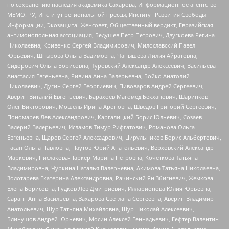
по сохранению наследия академика Сахарова, Информационное агентство
МЕМО. РУ, Институт региональной прессы, Институт Развития Свободы
Информации, Экозащита!-Женсовет, Общественный вердикт, Евразийская
антимонопольная ассоциация, Бедушев Петр Петрович, Дзугкоева Регина
Николаевна, Кривенко Сергей Владимирович, Милославский Павел
Юрьевич, Шнырова Ольга Вадимовна, Чанышева Лилия Айратовна,
Сидорович Ольга Борисовна, Туровский Александр Алексеевич, Васильева
Анастасия Евгеньевна, Ривина Анна Валерьевна, Бойко Анатолий
Николаевич, Дугин Сергей Георгиевич, Пивоваров Андрей Сергеевич,
Аверин Виталий Евгеньевич, Барахоев Магомед Бекханович, Шарипков
Олег Викторович, Мошель Ирина Ароновна, Шведов Григорий Сергеевич,
Пономарев Лев Александрович, Каргалицкий Борис Юльевич, Созаев
Валерий Валерьевич, Исламов Тимур Рифгатович, Романова Ольга
Евгеньевна, Щаров Сергей Алексадрович, Цирульников Борис Альбертович,
Гасан Ольга Павловна, Паутов Юрий Анатольевич, Верховский Александр
Маркович, Пислакова-Паркер Марина Петровна, Кочеткова Татьяна
Владимировна, Чуркина Наталья Валерьевна, Акимова Татьяна Николаевна,
Золотарева Екатерина Александровна, Рачинский Ян Збигневич, Жемкова
Елена Борисовна, Гудков Лев Дмитриевич, Илларионова Юлия Юрьевна,
Саранг Анна Васильевна, Захарова Светлана Сергеевна, Аверин Владимир
Анатольевич, Щур Татьяна Михайловна, Щур Николай Алексеевич,
Блинушов Андрей Юрьевич, Мосин Алексей Геннадьевич, Гефтер Валентин