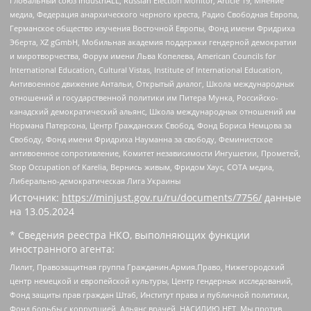
Глобальный союз IndustriALL, Russian Election Monitor, Article 19, Мнение
медиа, Федерация анархического черного креста, Радио Свободная Европа,
Германское общество изучения Восточной Европы, Фонд имени Фридриха
Эберта, XZ gGmbH, Мобильная академия поддержки гендерной демократии
и миротворчества, Форум имени Льва Копелева, American Councils for
International Education, Cultural Vistas, Institute of International Education,
Антивоенное движение Антальи, Открытый диалог, Школа международных
отношений и государственной политики им Питера Мунка, Российско-
канадский демократический альянс, Школа международных отношений им
Нормана Патерсона, Центр Гражданских Свобод, Фонд Бориса Немцова за
Свободу, Фонд имени Фридриха Науманна за свободу, Феминистское
антивоенное сопротивление, Комитет независимости Ингушетии, Прометей,
Stop Occupation of Karelia, Вернись живым, Фридом Хаус, СОТА медиа,
Либерально-демократическая Лига Украины
Источник:
https://minjust.gov.ru/ru/documents/7756/
данные
на
13.05.2024
* Сведения реестра НКО, выполняющих функции
иностранного агента:
Лилит, Правозащитная группа Гражданин.Армия.Право, Нижегородский
центр немецкой и европейской культуры, Центр гендерных исследований,
Фонд защиты прав граждан Штаб, Институт права и публичной политики,
Фонд борьбы с коррупцией, Альянс врачей, НАСИЛИЮ.НЕТ, Мы против