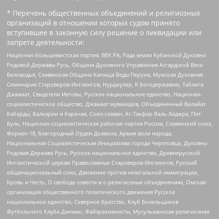
* Перечень общественных объединений и религиозных
организаций в отношении которых судом принято
вступившее в законную силу решение о ликвидации или
запрете деятельности:
Национал-большевистская партия, ВЕК РА, Рада земли Кубанской Духовно
Родовой Державы Русь, Община Духовного Управления Асгардской Веси
Беловодья, Славянская Община Капища Веды Перуна, Мужская Духовная
Семинария Староверов-Инглингов, Нурджулар, К Богодержавию, Таблиги
Джамаат, Свидетели Иеговы, Русское национальное единство, Национал-
социалистическое общество, Джамаат мувахидов, Объединенный Вилайат
Кабарды, Балкарии и Карачая, Союз славян, Ат-Такфир Валь-Хиджра, Пит
Буль, Национал-социалистическая рабочая партия России, Славянский союз,
Формат-18, Благородный Орден Дьявола, Армия воли народа,
Национальная Социалистическая Инициатива города Череповца, Духовно-
Родовая Держава Русь, Русское национальное единство, Древнерусской
Инглистической церкви Православных Староверов-Инглингов, Русский
общенациональный союз, Движение против нелегальной иммиграции,
Кровь и Честь, О свободе совести и о религиозных объединениях, Омская
организация общественного политического движения Русское
национальное единство, Северное Братство, Клуб Болельщиков
Футбольного Клуба Динамо, Файзрахманисты, Мусульманская религиозная