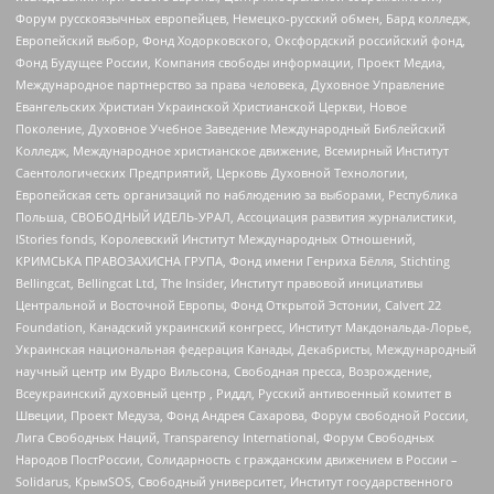
Форум русскоязычных европейцев, Немецко-русский обмен, Бард колледж,
Европейский выбор, Фонд Ходорковского, Оксфордский российский фонд,
Фонд Будущее России, Компания свободы информации, Проект Медиа,
Международное партнерство за права человека, Духовное Управление
Евангельских Христиан Украинской Христианской Церкви, Новое
Поколение, Духовное Учебное Заведение Международный Библейский
Колледж, Международное христианское движение, Всемирный Институт
Саентологических Предприятий, Церковь Духовной Технологии,
Европейская сеть организаций по наблюдению за выборами, Республика
Польша, СВОБОДНЫЙ ИДЕЛЬ-УРАЛ, Ассоциация развития журналистики,
IStories fonds, Королевский Институт Международных Отношений,
КРИМСЬКА ПРАВОЗАХИСНА ГРУПА, Фонд имени Генриха Бёлля, Stichting
Bellingcat, Bellingcat Ltd, The Insider, Институт правовой инициативы
Центральной и Восточной Европы, Фонд Открытой Эстонии, Calvert 22
Foundation, Канадский украинский конгресс, Институт Макдональда-Лорье,
Украинская национальная федерация Канады, Декабристы, Международный
научный центр им Вудро Вильсона, Свободная пресса, Возрождение,
Всеукраинский духовный центр , Риддл, Русский антивоенный комитет в
Швеции, Проект Медуза, Фонд Андрея Сахарова, Форум свободной России,
Лига Свободных Наций, Transparеncy International, Форум Свободных
Народов ПостРоссии, Солидарность с гражданским движением в России –
Solidarus, КрымSOS, Свободный университет, Институт государственного