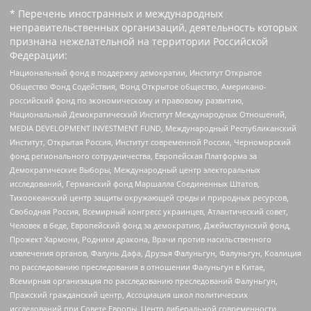
* Перечень иностранных и международных
неправительственных организаций, деятельность которых
признана нежелательной на территории Российской
Федерации:
Национальный фонд в поддержку демократии, Институт Открытое
Общество Фонд Содействия, Фонд Открытое общество, Американо-
российский фонд по экономическому и правовому развитию,
Национальный Демократический Институт Международных Отношений,
MEDIA DEVELOPMENT INVESTMENT FUND, Международный Республиканский
Институт, Открытая Россия, Институт современной России, Черноморский
фонд регионального сотрудничества, Европейская Платформа за
Демократические Выборы, Международный центр электоральных
исследований, Германский фонд Маршалла Соединенных Штатов,
Тихоокеанский центр защиты окружающей среды и природных ресурсов,
Свободная Россия, Всемирный конгресс украинцев, Атлантический совет,
Человек в беде, Европейский фонд за демократию, Джеймстаунский фонд,
Прожект Хармони, Родники дракона, Врачи против насильственного
извлечения органов, Фалунь Дафа, Друзья Фалуньгун, Фалуньгун, Коалиция
по расследованию преследования в отношении Фалуньгун в Китае,
Всемирная организация по расследованию преследований Фалуньгун,
Пражский гражданский центр, Ассоциация школ политических
исследований при Совете Европы, Центр либеральной современности,