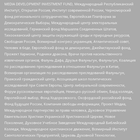
MEDIA DEVELOPMENT INVESTMENT FUND, Международный Республиканский
Институт, Открытая Россия, Институт современной России, Черноморский
фонд регионального сотрудничества, Европейская Платформа за
Демократические Выборы, Международный центр электоральных
исследований, Германский фонд Маршалла Соединенных Штатов,
Тихоокеанский центр защиты окружающей среды и природных ресурсов,
Свободная Россия, Всемирный конгресс украинцев, Атлантический совет,
Человек в беде, Европейский фонд за демократию, Джеймстаунский фонд,
Прожект Хармони, Родники дракона, Врачи против насильственного
извлечения органов, Фалунь Дафа, Друзья Фалуньгун, Фалуньгун, Коалиция
по расследованию преследования в отношении Фалуньгун в Китае,
Всемирная организация по расследованию преследований Фалуньгун,
Пражский гражданский центр, Ассоциация школ политических
исследований при Совете Европы, Центр либеральной современности,
Форум русскоязычных европейцев, Немецко-русский обмен, Бард колледж,
Европейский выбор, Фонд Ходорковского, Оксфордский российский фонд,
Фонд Будущее России, Компания свободы информации, Проект Медиа,
Международное партнерство за права человека, Духовное Управление
Евангельских Христиан Украинской Христианской Церкви, Новое
Поколение, Духовное Учебное Заведение Международный Библейский
Колледж, Международное христианское движение, Всемирный Институт
Саентологических Предприятий, Церковь Духовной Технологии,