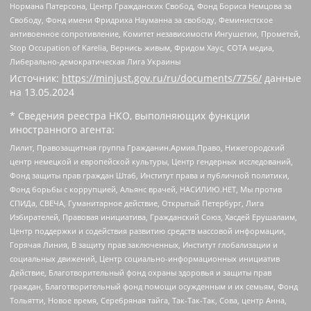
Нормана Патерсона, Центр Гражданских Свобод, Фонд Бориса Немцова за
Свободу, Фонд имени Фридриха Науманна за свободу, Феминистское
антивоенное сопротивление, Комитет независимости Ингушетии, Прометей,
Stop Occupation of Karelia, Вернись живым, Фридом Хаус, СОТА медиа,
Либерально-демократическая Лига Украины
Источник:
https://minjust.gov.ru/ru/documents/7756/
данные
на
13.05.2024
* Сведения реестра НКО, выполняющих функции
иностранного агента:
Лилит, Правозащитная группа Гражданин.Армия.Право, Нижегородский
центр немецкой и европейской культуры, Центр гендерных исследований,
Фонд защиты прав граждан Штаб, Институт права и публичной политики,
Фонд борьбы с коррупцией, Альянс врачей, НАСИЛИЮ.НЕТ, Мы против
СПИДа, СВЕЧА, Гуманитарное действие, Открытый Петербург, Лига
Избирателей, Правовая инициатива, Гражданский Союз, Хасдей Ерушалаим,
Центр поддержки и содействия развитию средств массовой информации,
Горячая Линия, В защиту прав заключенных, Институт глобализации и
социальных движений, Центр социально-информационных инициатив
Действие, Благотворительный фонд охраны здоровья и защиты прав
граждан, Благотворительный фонд помощи осужденным и их семьям, Фонд
Тольятти, Новое время, Серебряная тайга, Так-Так-Так, Сова, центр Анна,