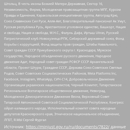
Штольц, В честь иконы Божией Матери Державная, Сектор 16,
Независимость, Фирма, Молодежная правозащитная группа МПГ, Курсом
Правды и Единения, Каракольская инициативная группа, Автоград Крю,
Союз Славянских Сил Руси, Алля-Аят, Благотворительный пансионат Ак Умут,
Русская республика Русь, Арестантское уголовное единство, Башкорт, Нация
и свобода, Нация и свобода, W.H.С., Фалунь Дафа, Иртыш Ultras, Русский
Патриотический клуб-Новокузнецк/РПК, Сибирский державный союз, Фонд
борьбы с коррупцией, Фонд защиты прав граждан, Штабы Навального,
Совет граждан СССР Прикубанского округа г. Краснодара, Мужское
государство, Народное объединение русского движения, Народное
движение Адат, Народный совет граждан РСФСР СССР Архангельской
области, Проект Штурм, Граждане СССР, Держава Союз Советских Светлых
Родов, Совет Советских Социалистических Районов, Meta Platforms Inc,
Facebook, Instagram, WhatsApp, СИЧ-С14, Добровольческое Движение
Организации украинских националистов, Черный Комитет, Татарстанское
Региональное Всетатарское общественное движение, Невоград,
Молодежное Демократическое Движение Весна, Верховный Совет
Татарской Автономной Советской Социалистической Республики, Конгресс
ойрат-калмыцкого народа, Исполнительный комитет совета народных
депутатов Красноярского края, Этническое национальное объединение,
ЛГБТ, Я.МЫ Сергей Фургал
Источник:
https://minjust.gov.ru/ru/documents/7822/
данные