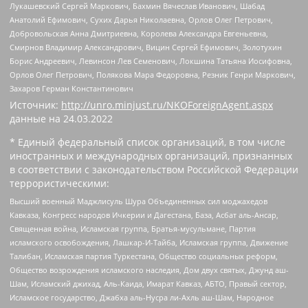
Лукашевский Сергей Маркович, Бахмин Вячеслав Иванович, Шабад
Анатолий Ефимович, Сухих Дарья Николаевна, Орлов Олег Петрович,
Добровольская Анна Дмитриевна, Королева Александра Евгеньевна,
Смирнов Владимир Александрович, Вицин Сергей Ефимович, Золотухин
Борис Андреевич, Левинсон Лев Семенович, Локшина Татьяна Иосифовна,
Орлов Олег Петрович, Полякова Мара Федоровна, Резник Генри Маркович,
Захаров Герман Константинович
Источник:
http://unro.minjust.ru/NKOForeignAgent.aspx
данные на
24.03.2022
* Единый федеральный список организаций, в том числе
иностранных и международных организаций, признанных
в соответствии с законодательством Российской Федерации
террористическими:
Высший военный Маджлисуль Шура Объединенных сил моджахедов
Кавказа, Конгресс народов Ичкерии и Дагестана, База, Асбат аль-Ансар,
Священная война, Исламская группа, Братья-мусульмане, Партия
исламского освобождения, Лашкар-И-Тайба, Исламская группа, Движение
Талибан, Исламская партия Туркестана, Общество социальных реформ,
Общество возрождения исламского наследия, Дом двух святых, Джунд аш-
Шам, Исламский джихад, Аль-Каида, Имарат Кавказ, АБТО, Правый сектор,
Исламское государство, Джабха аль-Нусра ли-Ахль аш-Шам, Народное