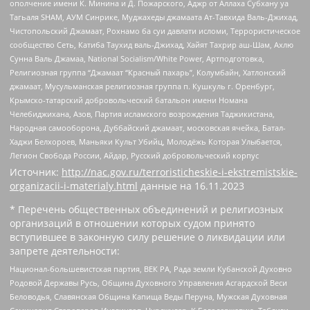
ополчение имени К. Минина и Д. Пожарского, Аджр от Аллаха Субхану уа
Тагьаля SHAM, АУМ Синрике, Муджахеды джамаата Ат-Тавхида Валь-Джихад,
Чистопольский Джамаат, Рохнамо ба суи давлати исломи, Террористическое
сообщество Сеть, Катиба Таухид валь-Джихад, Хайят Тахрир аш-Шам, Ахлю
Сунна Валь Джамаа, National Socialism/White Power, Артподготовка,
Религиозная группа “Джамаат “Красный пахарь”, Колумбайн, Хатлонский
джамаат, Мусульманская религиозная группа п. Кушкуль г. Оренбург,
Крымско-татарский добровольческий батальон имени Номана
Челебиджихана, Азов, Партия исламского возрождения Таджикистана,
Народная самооборона, Дуббайский джамаат, московская ячейка, Батал-
Хаджи Белхороев, Маньяки Культ Убийц, Молодёжь Которая Улыбается,
Легион Свобода России, Айдар, Русский добровольческий корпус
Источник:
http://nac.gov.ru/terroristicheskie-i-ekstremistskie-
organizacii-i-materialy.html
данные на
16.11.2023
* Перечень общественных объединений и религиозных
организаций в отношении которых судом принято
вступившее в законную силу решение о ликвидации или
запрете деятельности:
Национал-большевистская партия, ВЕК РА, Рада земли Кубанской Духовно
Родовой Державы Русь, Община Духовного Управления Асгардской Веси
Беловодья, Славянская Община Капища Веды Перуна, Мужская Духовная