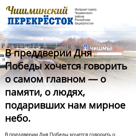
В преддверии Дня
Победы хочется говорить
о самом главном — о
памяти, о людях,
подаривших нам мирное
небо.
В преддверии Дня Победы хочется говорить о