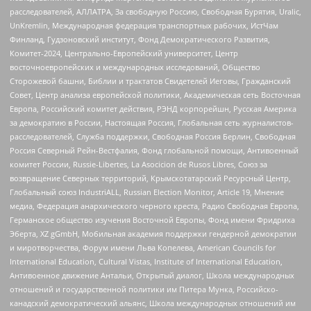
расследователей, АЛЛАТРА, За свободную Россию, Свободная Бурятия, Uralic,
UnKremlin, Международная федерация транспортных рабочих, ИстЧам
Финланд, Гудзоновский институт, Фонд Демократического Развития,
Комитет-2024, Центрально-Европейский университет, Центр
восточноевропейских и международных исследований, Общество
Сторожевой башни, Библии и трактатов Свидетелей Иеговы, Гражданский
Совет, Центр анализа европейской политики, Академическая сеть Восточная
Европа, Российский комитет действия, РЭНД корпорейшн, Русская Америка
за демократию в России, Настоящая Россия, Глобальная сеть журналистов-
расследователей, Служба поддержки, Свободная Россия Берлин, Свободная
Россия Северный Рейн-Вестфалия, Фонд глобальной помощи, Антивоенный
комитет России, Russie-Libertes, La Asocicion de Rusos Libres, Союз за
возвращение Северных территорий, Крымскотатарский Ресурсный Центр,
Глобальный союз IndustriALL, Russian Election Monitor, Article 19, Мнение
медиа, Федерация анархического черного креста, Радио Свободная Европа,
Германское общество изучения Восточной Европы, Фонд имени Фридриха
Эберта, XZ gGmbH, Мобильная академия поддержки гендерной демократии
и миротворчества, Форум имени Льва Копелева, American Councils for
International Education, Cultural Vistas, Institute of International Education,
Антивоенное движение Антальи, Открытый диалог, Школа международных
отношений и государственной политики им Питера Мунка, Российско-
канадский демократический альянс, Школа международных отношений им