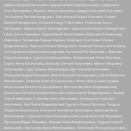
Аверин Виталий Евгеньевич, Барахоев Магомед Бекханович, Шарипков
Олег Викторович, Мошель Ирина Ароновна, Шведов Григорий Сергеевич,
Пономарев Лев Александрович, Каргалицкий Борис Юльевич, Созаев
Валерий Валерьевич, Исламов Тимур Рифгатович, Романова Ольга
Евгеньевна, Щаров Сергей Алексадрович, Цирульников Борис Альбертович,
Гасан Ольга Павловна, Паутов Юрий Анатольевич, Верховский Александр
Маркович, Пислакова-Паркер Марина Петровна, Кочеткова Татьяна
Владимировна, Чуркина Наталья Валерьевна, Акимова Татьяна Николаевна,
Золотарева Екатерина Александровна, Рачинский Ян Збигневич, Жемкова
Елена Борисовна, Гудков Лев Дмитриевич, Илларионова Юлия Юрьевна,
Саранг Анна Васильевна, Захарова Светлана Сергеевна, Аверин Владимир
Анатольевич, Щур Татьяна Михайловна, Щур Николай Алексеевич,
Блинушов Андрей Юрьевич, Мосин Алексей Геннадьевич, Гефтер Валентин
Михайлович, Симонов Алексей Кириллович, Флиге Ирина Анатольевна,
Мельникова Валентина Дмитриевна, Вититинова Елена Владимировна,
Баженова Светлана Куприяновна, Максимов Сергей Владимирович, Беляев
Сергей Иванович, Голубева Елена Николаевна, Ганнушкина Светлана
Алексеевна, Закс Елена Владимировна, Буртина Елена Юрьевна, Гендель
Людмила Залмановна, Кокорина Екатерина Алексеевна, Шуманов Илья
Вячеславович, Арапова Галина Юрьевна, Свечников Анатолий Мариевич,
Прохоров Вадим Юрьевич, Шахова Елена Владимировна, Подузов Сергей
Васильевич, Протасова Ирина Вячеславовна, Литинский Леонид Борисович,