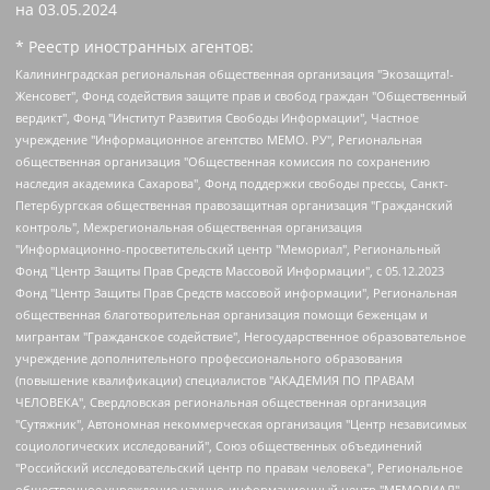
на
03.05.2024
* Реестр иностранных агентов:
Калининградская региональная общественная организация "Экозащита!-Женсовет", Фонд содействия защите прав и свобод граждан "Общественный вердикт", Фонд "Институт Развития Свободы Информации", Частное учреждение "Информационное агентство МЕМО. РУ", Региональная общественная организация "Общественная комиссия по сохранению наследия академика Сахарова", Фонд поддержки свободы прессы, Санкт-Петербургская общественная правозащитная организация "Гражданский контроль", Межрегиональная общественная организация "Информационно-просветительский центр "Мемориал", Региональный Фонд "Центр Защиты Прав Средств Массовой Информации", с 05.12.2023 Фонд "Центр Защиты Прав Средств массовой информации", Региональная общественная благотворительная организация помощи беженцам и мигрантам "Гражданское содействие", Негосударственное образовательное учреждение дополнительного профессионального образования (повышение квалификации) специалистов "АКАДЕМИЯ ПО ПРАВАМ ЧЕЛОВЕКА", Свердловская региональная общественная организация "Сутяжник", Автономная некоммерческая организация "Центр независимых социологических исследований", Союз общественных объединений "Российский исследовательский центр по правам человека", Региональное общественное учреждение научно-информационный центр "МЕМОРИАЛ", Некоммерческая организация "Фонд защиты гласности", Автономная некоммерческая организация "Институт прав человека", Городская общественная организация "Екатеринбургское общество "МЕМОРИАЛ", Городская общественная организация "Рязанское историко-просветительское и правозащитное общество "Мемориал" (Рязанский Мемориал), Челябинский региональный орган общественной самодеятельности – женское общественное объединение "Женщины Евразии", Челябинский региональный орган общественной самодеятельности "Уральская правозащитная группа", Фонд содействия защите здоровья и социальной справедливости имени Андрея Рылькова, Автономная Некоммерческая Организация "Аналитический Центр Юрия Левады", Автономная некоммерческая организация социальной поддержки населения "Проект Апрель", Региональная общественная организация помощи женщинам и детям, находящимся в кризисной ситуации "Информационно-методический центр "Анна", Фонд содействия развитию массовых коммуникаций и правовому просвещению "Так-так-Так", Фонд содействия устойчивому развитию "Серебряная тайга", Свердловский региональный общественный фонд социальных проектов "Новое время", "Idel.Реалии", Кавказ.Реалии, Крым.Реалии, Телеканал Настоящее Время, Татаро-башкирская служба Радио Свобода (Azatliq Radiosi), Радио Свободная Европа/Радио Свобода (PCE/PC), "Сибирь.Реалии", "Фактограф", Благотворительный фонд помощи осужденным и их семьям, Автономная некоммерческая организация "Институт глобализации и социальных движений", Фонд "В защиту прав заключенных", Частное учреждение "Центр поддержки и содействия развитию средств массовой информации", Пензенский региональный общественный благотворительный фонд "Гражданский союз", "Север.Реалии", Некоммерческая организация Фонд "Правовая инициатива", Общество с ограниченной ответственностью "Радио Свободная Европа/Радио Свобода", Чешское информационное агентство "MEDIUM-ORIENT", Красноярская региональная общественная организация "Мы против СПИДа", Камалягин Денис Николаевич, Маркелов Сергей Евгеньевич, Пономарев Лев Александрович, Савицкая Людмила Алексеевна, Автономная некоммерческая организация "Центр по работе с проблемой насилия "НАСИЛИЮ.НЕТ", Межрегиональный профессиональный союз работников здравоохранения "Альянс врачей", Юридическое лицо, зарегистрированное в Латвийской Республике, SIA "Medusa Project" (регистрационный номер 40103797863, дата регистрации 10.06.2014), Некоммерческая организация "Фонд по борьбе с коррупцией", Автономная некоммерческая организация "Институт права и публичной политики", Баданин Роман Сергеевич, Гликин Максим Александрович, Железнова Мария Михайловна, Лукьянова Юлия Сергеевна, Маетная Елизавета Витальевна, Маняхин Петр Борисович, Чуракова Ольга Владимировна, Ярош Юлия Петровна, Юридическое лицо "The Insider SIA", зарегистрированное в Риге, Латвийская Республика (дата регистрации 26.06.2015), являющееся администратором доменного имени интернет-издания "The Insider SIA", https://theins.ru, Постернак Алексей Евгеньевич, Рубин Михаил Аркадьевич, Анин Роман Александрович, Юридическое лицо Istories fonds, зарегистрированное в Латвийской Республике (регистрационный номер 50008295751, дата регистрации 24.02.2020), Великовский Дмитрий Александрович, Долинина Ирина Николаевна, Мароховская Алеся Алексеевна, Шлейнов Роман Юрьевич, Шмагун Олеся Валентиновна, Общество с ограниченной ответственностью "Альтаир 2021", Общество с ограниченной ответственностью "Вега 2021", Общество с ограниченной ответственностью "Главный редактор 2021", Общество с ограниченной ответственностью "Ромашки монолит", Важенков Артем Валерьевич, Ивановская областная общественная организация "Центр гендерных исследований", Гурман Юрий Альбертович, Медиапроект "ОВД-Инфо", Егоров Владимир Владимирович, Жилинский Владимир Александрович, Общество с ограниченной ответственностью "ЗП", Иванова София Юрьевна, Карезина Инна Павловна, Кильтау Екатерина Викторовна, Петров Алексей Викторович, Пискунов Сергей Евгеньевич, Смирнов Сергей Сергеевич, Тихонов Михаил Сергеевич, Общество с ограниченной ответственностью "ЖУРНАЛИСТ-ИНОСТРАННЫЙ АГЕНТ", Арапова Галина Юрьевна, Вольтская Татьяна Анатольевна, Американская компания "Mason G.E.S. Anonymous Foundation" (США), являющаяся владельцем интернет-издания https://mnews.world/, Компания "Stichting Bellingcat", зарегистрированная в Нидерландах (дата регистрации 11.07.2018), Захаров Андрей Вячеславович, Клепиковская Екатерина Дмитриевна, Общество с ограниченной ответственностью "МЕМО", Перл Роман Александрович, Симонов Евгений Алексеевич, Соловьева Елена Анатольевна, Сотников Даниил Владимирович, Сурначева Елизавета Дмитриевна, Автономная некоммерческая организация по защите прав человека и информированию населения "Якутия – Наше Мнение", Общество с ограниченной ответственностью "Москоу диджитал медиа", с 26.01.2023 Общество с ограниченной ответственностью "Чайка Белые сады", Ветошкина Валерия Валерьевна, Заговора Максим Александрович, Межрегиональное общественное движение "Российская ЛГБТ - сеть", Оленичев Максим Владимирович, Павлов Иван Юрьевич, Скворцова Елена Сергеевна, Общество с ограниченной ответственностью "Как бы инагент", Кочетков Игорь Викторович, Общество с ограниченной ответственностью "Честные выборы", Еланчик Олег Александрович, Общество с ограниченной ответственностью "Нобелевский призыв", Гималова Регина Эмилевна, Григорьев Андрей Валерьевич, Григорьева Алина Александровна, Ассоциация по содействию защите прав призывников, альтернативнослужащих и военнослужащих "Правозащитная группа "Гражданин.Армия.Право", Хисамова Регина Фаритовна, Автономная некоммерческая организация по реализации социально-правовых программ "Лилит", Дальневосточное общественное движение "Маяк", Санкт-Петербургская ЛГБТ-инициативная группа "Выход", Инициативная группа ЛГБТ+ "Реверс", Алексеев Андрей Викторович, Бекбулатова Таисия Львовна, Беляев Иван Михайлович, Владыкина Елена Сергеевна, Гельман Марат Александрович, Никульшина Вероника Юрьевна, Толоконникова Надежда Андреевна, Шендерович Виктор Анатольевич, Общество с ограниченной ответственностью "Данное сообщение", Общество с ограниченной ответственностью Издательский дом "Новая глава", Айнбиндер Александра Александровна, Московский комьюнити-центр для ЛГБТ+инициатив, Благотворительный фонд развития филантропии, Deutsche Welle (Германия, Kurt-Schumacher-Strasse 3, 53113 Bonn), Борзунова Мария Михайловна, Воробьев Виктор Викторович, Голубева Анна Львовна, Константинова Алла Михайловна, Малкова Ирина Владимировна, Мурадов Мурад Абдулгалимович, Осетинская Елизавета Николаевна, Понасенков Евгений Николаевич, Ганапольский Матвей Юрьевич, Киселев Евгений Алексеевич, Борухович Ирина Григорьевна, Дремин Иван Тимофеевич, Дубровский Дмитрий Викторович, Красноярская региональная общественная организация поддержки и развития альтернативных образовательных технологий и межкультурных коммуникаций "ИНТЕРРА", Маяковская Екатерина Алексеевна, Фейгин Марк Захарович, Филимонов Андрей Викторович, Дзугкоева Регина Николаевна, Доброхотов Роман Александрович, Дудь Юрий Александрович, Елкин Сергей Владимирович, Кругликов Кирилл Игоревич, Сабунаева Мария Леонидовна, Семенов Алексей Владимирович, Шаинян Карен Багратович, Шульман Екатерина Михайловна, Асафьев Артур Валерьевич, Вахштайн Виктор Семенович, Венедиктов Алексей Алексеевич, Лушникова Екатерина Евгеньевна, Волков Леонид Михайлович, Невзоров Александр Глебович, Пархоменко Сергей Борисович, Сироткин Ярослав Николаевич, Кара-Мурза Владимир Владимирович, Баранова Наталья Владимировна, Гозман Леонид Яковлевич, Кагарлицкий Борис Юльевич, Климарев Михаил Валерьевич, Милов Владимир Станиславович, Автономная некоммерческая организация Краснодарский центр современного искусства "Типография", Моргенштерн Алишер Тагирович, Соболь Любовь Эдуардовна, Общество с ограниченной ответственностью "ЛИЗА НОРМ", Каспаров Гарри Кимович, Ходорковский Михаил Борисович, Общество с ограниченной ответственностью "Апрельские тезисы", Данилович Ирина Брониславовна, Кашин Олег Владимирович, Петров Николай Владимирович, Пивоваров Алексей Владимирович, Соколов Михаил Владимирович, Цветкова Юлия Владимировна, Чичваркин Евгений Александрович, Комитет против пыток/Команда против пыток, Общество с ограниченной ответственностью "Первый научный", Общество с ограниченной ответственностью "Вертолет и ко", Белоцерковская Вероника Борисовна, Кац Максим Евгеньевич, Лазарева Татьяна Юрьевна, Шаведдинов Руслан Табризович, Яшин Илья Валерьевич, Общество с ограниченной ответственностью "Иноагент ААВ", Алешковский Дмитрий Петрович, Альбац Евгения Марковна, Быков Дмитрий Львович, Галямина Юлия Евгеньевна, Лойко Сергей Леонидович, Мартынов Кирилл Константинович, Медведев Сергей Александрович, Крашенинников Федор Геннадиевич, Гордеева Катерина Вл