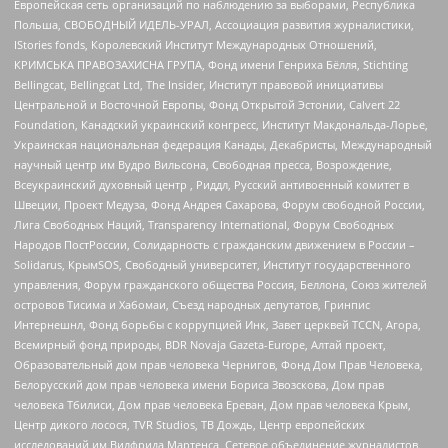
Европейская сеть организаций по наблюдению за выборами, Республика
Польша, СВОБОДНЫЙ ИДЕЛЬ-УРАЛ, Ассоциация развития журналистики,
IStories fonds, Королевский Институт Международных Отношений,
КРИМСЬКА ПРАВОЗАХИСНА ГРУПА, Фонд имени Генриха Бёлля, Stichting
Bellingcat, Bellingcat Ltd, The Insider, Институт правовой инициативы
Центральной и Восточной Европы, Фонд Открытой Эстонии, Calvert 22
Foundation, Канадский украинский конгресс, Институт Макдональда-Лорье,
Украинская национальная федерация Канады, Декабристы, Международный
научный центр им Вудро Вильсона, Свободная пресса, Возрождение,
Всеукраинский духовный центр , Риддл, Русский антивоенный комитет в
Швеции, Проект Медуза, Фонд Андрея Сахарова, Форум свободной России,
Лига Свободных Наций, Transparеncy International, Форум Свободных
Народов ПостРоссии, Солидарность с гражданским движением в России –
Solidarus, КрымSOS, Свободный университет, Институт государственного
управления, Форум гражданского общества Россия, Беллона, Союз жителей
островов Тисима и Хабомаи, Съезд народных депутатов, Гринпис
Интернешнл, Фонд борьбы с коррупцией Инк, Завет церквей TCCN, Агора,
Всемирный фонд природы, BDR Novaja Gazeta-Europe, Алтай проект,
Образовательный дом прав человека Чернигов, Фонд Дом Прав Человека,
Белорусский дом прав человека имени Бориса Звозскова, Дом прав
человека Тбилиси, Дом прав человека Ереван, Дом прав человека Крым,
Центр дикого лосося, TVR Studios, ТВ Дождь, Центр европейских
исследований им Вилфрида Мартенса, Сетевое объединение журналистов