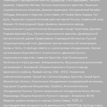
Семинария Староверов-Инглингов, Нурджулар, К Богодержавию, Таблиги
Джамаат, Свидетели Иеговы, Русское национальное единство, Национал-
социалистическое общество, Джамаат мувахидов, Объединенный Вилайат
Кабарды, Балкарии и Карачая, Союз славян, Ат-Такфир Валь-Хиджра, Пит
Буль, Национал-социалистическая рабочая партия России, Славянский союз,
Формат-18, Благородный Орден Дьявола, Армия воли народа,
Национальная Социалистическая Инициатива города Череповца, Духовно-
Родовая Держава Русь, Русское национальное единство, Древнерусской
Инглистической церкви Православных Староверов-Инглингов, Русский
общенациональный союз, Движение против нелегальной иммиграции,
Кровь и Честь, О свободе совести и о религиозных объединениях, Омская
организация общественного политического движения Русское
национальное единство, Северное Братство, Клуб Болельщиков
Футбольного Клуба Динамо, Файзрахманисты, Мусульманская религиозная
организация п. Боровский, Община Коренного Русского народа
Щелковского района, Правый сектор, УНА - УНСО, Украинская
повстанческая армия, Тризуб им. Степана Бандеры, Братство, Белый Крест,
Misanthropic division, Религиозное объединение последователей инглиизма,
Народная Социальная Инициатива, TulaSkins, Этнополитическое
объединение Русские, Русское национальное объединение Атака, Мечеть
Мирмамеда, Община Коренного Русского народа г. Астрахани, ВОЛЯ,
Меджлис крымскотатарского народа, Рубеж Севера, ТОЙС, О
противодействии экстремистской деятельности, РЕВТАТПОД, Артподготовка,