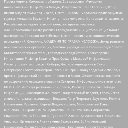
Проект Апрель, Самарская губерния, Эра здоровья, Мемориал,
Аналитический Центр Юрия Левады, Издательство Парк Гагарина, Фонд
имени Андрея Рылькова, Сфера, Центр СИБАЛЬТ, Уральская правозащитная
группа, Женщины Евразии, Институт прав человека, Фонд защиты гласности,
Российский исследовательский центр по правам человека,
Дальневосточный центр развития гражданских инициатив и социального
партнерства, Гражданское действие, Центр независимых социологических
исследований, Сутяжник, АКАДЕМИЯ ПО ПРАВАМ ЧЕЛОВЕКА, Центр развития
некоммерческих организаций, Частное учреждение в Калининграде Совета
Министров северных стран, Гражданское содействие, Трансперенси
Интернешнл-Р, Центр Защиты Прав Средств Массовой Информации,
Институт развития прессы - Сибирь, Частное учреждение в Санкт-
Петербурге Совета Министров Северных Стран, Фонд поддержки свободы
прессы, Гражданский контроль, Человек и Закон, Общественная комиссия
по сохранению наследия академика Сахарова, Информационное агентство
МЕМО. РУ, Институт региональной прессы, Институт Развития Свободы
Информации, Экозащита!-Женсовет, Общественный вердикт, Евразийская
антимонопольная ассоциация, Бедушев Петр Петрович, Дзугкоева Регина
Николаевна, Кривенко Сергей Владимирович, Милославский Павел
Юрьевич, Шнырова Ольга Вадимовна, Чанышева Лилия Айратовна,
Сидорович Ольга Борисовна, Туровский Александр Алексеевич, Васильева
Анастасия Евгеньевна, Ривина Анна Валерьевна, Бойко Анатолий
Николаевич, Дугин Сергей Георгиевич, Пивоваров Андрей Сергеевич,