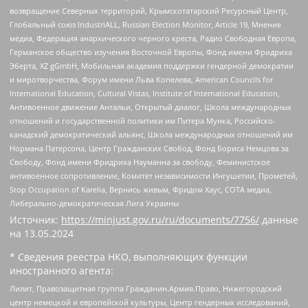
возвращение Северных территорий, Крымскотатарский Ресурсный Центр,
Глобальный союз IndustriALL, Russian Election Monitor, Article 19, Мнение
медиа, Федерация анархического черного креста, Радио Свободная Европа,
Германское общество изучения Восточной Европы, Фонд имени Фридриха
Эберта, XZ gGmbH, Мобильная академия поддержки гендерной демократии
и миротворчества, Форум имени Льва Копелева, American Councils for
International Education, Cultural Vistas, Institute of International Education,
Антивоенное движение Антальи, Открытый диалог, Школа международных
отношений и государственной политики им Питера Мунка, Российско-
канадский демократический альянс, Школа международных отношений им
Нормана Патерсона, Центр Гражданских Свобод, Фонд Бориса Немцова за
Свободу, Фонд имени Фридриха Науманна за свободу, Феминистское
антивоенное сопротивление, Комитет независимости Ингушетии, Прометей,
Stop Occupation of Karelia, Вернись живым, Фридом Хаус, СОТА медиа,
Либерально-демократическая Лига Украины
Источник:
https://minjust.gov.ru/ru/documents/7756/
данные
на
13.05.2024
* Сведения реестра НКО, выполняющих функции
иностранного агента:
Лилит, Правозащитная группа Гражданин.Армия.Право, Нижегородский
центр немецкой и европейской культуры, Центр гендерных исследований,