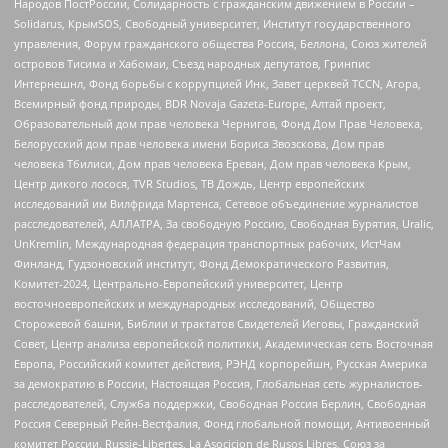
Народов ПостРоссии, Солидарность с гражданским движением в России –
Solidarus, КрымSOS, Свободный университет, Институт государственного
управления, Форум гражданского общества Россия, Беллона, Союз жителей
островов Тисима и Хабомаи, Съезд народных депутатов, Гринпис
Интернешнл, Фонд борьбы с коррупцией Инк, Завет церквей TCCN, Агора,
Всемирный фонд природы, BDR Novaja Gazeta-Europe, Алтай проект,
Образовательный дом прав человека Чернигов, Фонд Дом Прав Человека,
Белорусский дом прав человека имени Бориса Звозскова, Дом прав
человека Тбилиси, Дом прав человека Ереван, Дом прав человека Крым,
Центр дикого лосося, TVR Studios, ТВ Дождь, Центр европейских
исследований им Вилфрида Мартенса, Сетевое объединение журналистов
расследователей, АЛЛАТРА, За свободную Россию, Свободная Бурятия, Uralic,
UnKremlin, Международная федерация транспортных рабочих, ИстЧам
Финланд, Гудзоновский институт, Фонд Демократического Развития,
Комитет-2024, Центрально-Европейский университет, Центр
восточноевропейских и международных исследований, Общество
Сторожевой башни, Библии и трактатов Свидетелей Иеговы, Гражданский
Совет, Центр анализа европейской политики, Академическая сеть Восточная
Европа, Российский комитет действия, РЭНД корпорейшн, Русская Америка
за демократию в России, Настоящая Россия, Глобальная сеть журналистов-
расследователей, Служба поддержки, Свободная Россия Берлин, Свободная
Россия Северный Рейн-Вестфалия, Фонд глобальной помощи, Антивоенный
комитет России, Russie-Libertes, La Asocicion de Rusos Libres, Союз за