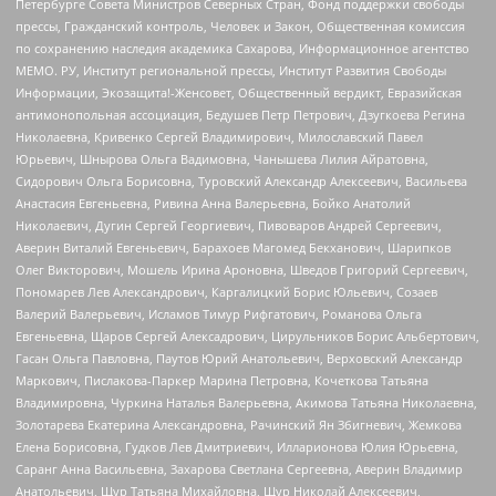
Петербурге Совета Министров Северных Стран, Фонд поддержки свободы
прессы, Гражданский контроль, Человек и Закон, Общественная комиссия
по сохранению наследия академика Сахарова, Информационное агентство
МЕМО. РУ, Институт региональной прессы, Институт Развития Свободы
Информации, Экозащита!-Женсовет, Общественный вердикт, Евразийская
антимонопольная ассоциация, Бедушев Петр Петрович, Дзугкоева Регина
Николаевна, Кривенко Сергей Владимирович, Милославский Павел
Юрьевич, Шнырова Ольга Вадимовна, Чанышева Лилия Айратовна,
Сидорович Ольга Борисовна, Туровский Александр Алексеевич, Васильева
Анастасия Евгеньевна, Ривина Анна Валерьевна, Бойко Анатолий
Николаевич, Дугин Сергей Георгиевич, Пивоваров Андрей Сергеевич,
Аверин Виталий Евгеньевич, Барахоев Магомед Бекханович, Шарипков
Олег Викторович, Мошель Ирина Ароновна, Шведов Григорий Сергеевич,
Пономарев Лев Александрович, Каргалицкий Борис Юльевич, Созаев
Валерий Валерьевич, Исламов Тимур Рифгатович, Романова Ольга
Евгеньевна, Щаров Сергей Алексадрович, Цирульников Борис Альбертович,
Гасан Ольга Павловна, Паутов Юрий Анатольевич, Верховский Александр
Маркович, Пислакова-Паркер Марина Петровна, Кочеткова Татьяна
Владимировна, Чуркина Наталья Валерьевна, Акимова Татьяна Николаевна,
Золотарева Екатерина Александровна, Рачинский Ян Збигневич, Жемкова
Елена Борисовна, Гудков Лев Дмитриевич, Илларионова Юлия Юрьевна,
Саранг Анна Васильевна, Захарова Светлана Сергеевна, Аверин Владимир
Анатольевич, Щур Татьяна Михайловна, Щур Николай Алексеевич,