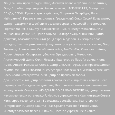
Фонд защиты прав граждан Штаб, Институт права и публичной политики,
Фонд борьбы с коррупцией, Альянс врачей, НАСИЛИЮ.НЕТ, Мы против
СПИДа, СВЕЧА, Гуманитарное действие, Открытый Петербург, Лига
Избирателей, Правовая инициатива, Гражданский Союз, Хасдей Ерушалаим,
Центр поддержки и содействия развитию средств массовой информации,
Горячая Линия, В защиту прав заключенных, Институт глобализации и
социальных движений, Центр социально-информационных инициатив
Действие, Благотворительный фонд охраны здоровья и защиты прав
граждан, Благотворительный фонд помощи осужденным и их семьям, Фонд
Тольятти, Новое время, Серебряная тайга, Так-Так-Так, Сова, центр Анна,
Проект Апрель, Самарская губерния, Эра здоровья, Мемориал,
Аналитический Центр Юрия Левады, Издательство Парк Гагарина, Фонд
имени Андрея Рылькова, Сфера, Центр СИБАЛЬТ, Уральская правозащитная
группа, Женщины Евразии, Институт прав человека, Фонд защиты гласности,
Российский исследовательский центр по правам человека,
Дальневосточный центр развития гражданских инициатив и социального
партнерства, Гражданское действие, Центр независимых социологических
исследований, Сутяжник, АКАДЕМИЯ ПО ПРАВАМ ЧЕЛОВЕКА, Центр развития
некоммерческих организаций, Частное учреждение в Калининграде Совета
Министров северных стран, Гражданское содействие, Трансперенси
Интернешнл-Р, Центр Защиты Прав Средств Массовой Информации,
Институт развития прессы - Сибирь, Частное учреждение в Санкт-