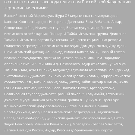
в соответствии с законодательством Российской Федерации
террористическими:
Высший военный Маджлисуль Шура Объединенных сил моджахедов
Кавказа, Конгресс народов Ичкерии и Дагестана, База, Асбат аль-Ансар,
Священная война, Исламская группа, Братья-мусульмане, Партия
исламского освобождения, Лашкар-И-Тайба, Исламская группа, Движение
Талибан, Исламская партия Туркестана, Общество социальных реформ,
Общество возрождения исламского наследия, Дом двух святых, Джунд аш-
Шам, Исламский джихад, Аль-Каида, Имарат Кавказ, АБТО, Правый сектор,
Исламское государство, Джабха аль-Нусра ли-Ахль аш-Шам, Народное
ополчение имени К. Минина и Д. Пожарского, Аджр от Аллаха Субхану уа
Тагьаля SHAM, АУМ Синрике, Муджахеды джамаата Ат-Тавхида Валь-Джихад,
Чистопольский Джамаат, Рохнамо ба суи давлати исломи, Террористическое
сообщество Сеть, Катиба Таухид валь-Джихад, Хайят Тахрир аш-Шам, Ахлю
Сунна Валь Джамаа, National Socialism/White Power, Артподготовка,
Религиозная группа “Джамаат “Красный пахарь”, Колумбайн, Хатлонский
джамаат, Мусульманская религиозная группа п. Кушкуль г. Оренбург,
Крымско-татарский добровольческий батальон имени Номана
Челебиджихана, Азов, Партия исламского возрождения Таджикистана,
Народная самооборона, Дуббайский джамаат, московская ячейка, Батал-
Хаджи Белхороев, Маньяки Культ Убийц, Молодёжь Которая Улыбается,
Легион Свобода России, Айдар, Русский добровольческий корпус