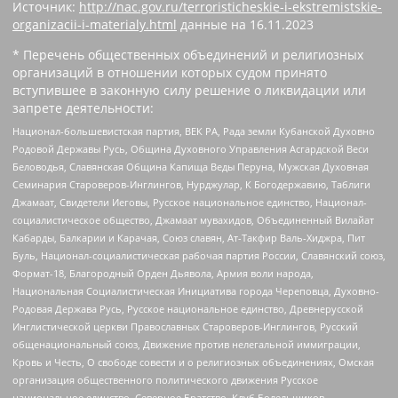
Источник:
http://nac.gov.ru/terroristicheskie-i-ekstremistskie-
organizacii-i-materialy.html
данные на
16.11.2023
* Перечень общественных объединений и религиозных
организаций в отношении которых судом принято
вступившее в законную силу решение о ликвидации или
запрете деятельности:
Национал-большевистская партия, ВЕК РА, Рада земли Кубанской Духовно
Родовой Державы Русь, Община Духовного Управления Асгардской Веси
Беловодья, Славянская Община Капища Веды Перуна, Мужская Духовная
Семинария Староверов-Инглингов, Нурджулар, К Богодержавию, Таблиги
Джамаат, Свидетели Иеговы, Русское национальное единство, Национал-
социалистическое общество, Джамаат мувахидов, Объединенный Вилайат
Кабарды, Балкарии и Карачая, Союз славян, Ат-Такфир Валь-Хиджра, Пит
Буль, Национал-социалистическая рабочая партия России, Славянский союз,
Формат-18, Благородный Орден Дьявола, Армия воли народа,
Национальная Социалистическая Инициатива города Череповца, Духовно-
Родовая Держава Русь, Русское национальное единство, Древнерусской
Инглистической церкви Православных Староверов-Инглингов, Русский
общенациональный союз, Движение против нелегальной иммиграции,
Кровь и Честь, О свободе совести и о религиозных объединениях, Омская
организация общественного политического движения Русское
национальное единство, Северное Братство, Клуб Болельщиков