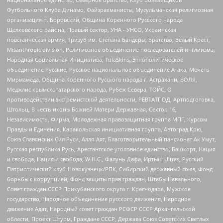
Футбольного Клуба Динамо, Файзрахманисты, Мусульманская религиозная
организация п. Боровский, Община Коренного Русского народа
Щелковского района, Правый сектор, УНА - УНСО, Украинская
повстанческая армия, Тризуб им. Степана Бандеры, Братство, Белый Крест,
Misanthropic division, Религиозное объединение последователей инглиизма,
Народная Социальная Инициатива, TulaSkins, Этнополитическое
объединение Русские, Русское национальное объединение Атака, Мечеть
Мирмамеда, Община Коренного Русского народа г. Астрахани, ВОЛЯ,
Меджлис крымскотатарского народа, Рубеж Севера, ТОЙС, О
противодействии экстремистской деятельности, РЕВТАТПОД, Артподготовка,
Штольц, В честь иконы Божией Матери Державная, Сектор 16,
Независимость, Фирма, Молодежная правозащитная группа МПГ, Курсом
Правды и Единения, Каракольская инициативная группа, Автоград Крю,
Союз Славянских Сил Руси, Алля-Аят, Благотворительный пансионат Ак Умут,
Русская республика Русь, Арестантское уголовное единство, Башкорт, Нация
и свобода, Нация и свобода, W.H.С., Фалунь Дафа, Иртыш Ultras, Русский
Патриотический клуб-Новокузнецк/РПК, Сибирский державный союз, Фонд
борьбы с коррупцией, Фонд защиты прав граждан, Штабы Навального,
Совет граждан СССР Прикубанского округа г. Краснодара, Мужское
государство, Народное объединение русского движения, Народное
движение Адат, Народный совет граждан РСФСР СССР Архангельской
области, Проект Штурм, Граждане СССР, Держава Союз Советских Светлых