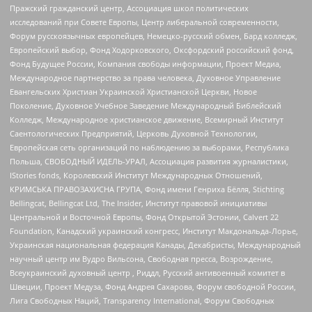
Пражский гражданский центр, Ассоциация школ политических
исследований при Совете Европы, Центр либеральной современности,
Форум русскоязычных европейцев, Немецко-русский обмен, Бард колледж,
Европейский выбор, Фонд Ходорковского, Оксфордский российский фонд,
Фонд Будущее России, Компания свободы информации, Проект Медиа,
Международное партнерство за права человека, Духовное Управление
Евангельских Христиан Украинской Христианской Церкви, Новое
Поколение, Духовное Учебное Заведение Международный Библейский
Колледж, Международное христианское движение, Всемирный Институт
Саентологических Предприятий, Церковь Духовной Технологии,
Европейская сеть организаций по наблюдению за выборами, Республика
Польша, СВОБОДНЫЙ ИДЕЛЬ-УРАЛ, Ассоциация развития журналистики,
IStories fonds, Королевский Институт Международных Отношений,
КРИМСЬКА ПРАВОЗАХИСНА ГРУПА, Фонд имени Генриха Бёлля, Stichting
Bellingcat, Bellingcat Ltd, The Insider, Институт правовой инициативы
Центральной и Восточной Европы, Фонд Открытой Эстонии, Calvert 22
Foundation, Канадский украинский конгресс, Институт Макдональда-Лорье,
Украинская национальная федерация Канады, Декабристы, Международный
научный центр им Вудро Вильсона, Свободная пресса, Возрождение,
Всеукраинский духовный центр , Риддл, Русский антивоенный комитет в
Швеции, Проект Медуза, Фонд Андрея Сахарова, Форум свободной России,
Лига Свободных Наций, Transparеncy International, Форум Свободных