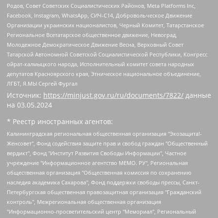
Родов, Совет Советских Социалистических Районов, Meta Platforms Inc,
Facebook, Instagram, WhatsApp, СИЧ-С14, Добровольческое Движение
Организации украинских националистов, Черный Комитет, Татарстанское
Региональное Всетатарское общественное движение, Невоград,
Молодежное Демократическое Движение Весна, Верховный Совет
Татарской Автономной Советской Социалистической Республики, Конгресс
ойрат-калмыцкого народа, Исполнительный комитет совета народных
депутатов Красноярского края, Этническое национальное объединение,
ЛГБТ, Я.МЫ Сергей Фургал
Источник:
https://minjust.gov.ru/ru/documents/7822/
данные
на
03.05.2024
* Реестр иностранных агентов:
Калининградская региональная общественная организация "Экозащита!-Женсовет", Фонд содействия защите прав и свобод граждан "Общественный вердикт", Фонд "Институт Развития Свободы Информации", Частное учреждение "Информационное агентство МЕМО. РУ", Региональная общественная организация "Общественная комиссия по сохранению наследия академика Сахарова", Фонд поддержки свободы прессы, Санкт-Петербургская общественная правозащитная организация "Гражданский контроль", Межрегиональная общественная организация "Информационно-просветительский центр "Мемориал", Региональный Фонд "Центр Защиты Прав Средств Массовой Информации", с 05.12.2023 Фонд "Центр Защиты Прав Средств массовой информации", Региональная общественная благотворительная организация помощи беженцам и мигрантам "Гражданское содействие", Негосударственное образовательное учреждение дополнительного профессионального образования (повышение квалификации) специалистов "АКАДЕМИЯ ПО ПРАВАМ ЧЕЛОВЕКА", Свердловская региональная общественная организация "Сутяжник", Автономная некоммерческая организация "Центр независимых социологических исследований", Союз общественных объединений "Российский исследовательский центр по правам человека", Региональное общественное учреждение научно-информационный центр "МЕМОРИАЛ", Некоммерческая организация "Фонд защиты гласности", Автономная некоммерческая организация "Институт прав человека", Городская общественная организация "Екатеринбургское общество "МЕМОРИАЛ", Городская общественная организация "Рязанское историко-просветительское и правозащитное общество "Мемориал" (Рязанский Мемориал), Челябинский региональный орган общественной самодеятельности – женское общественное объединение "Женщины Евразии", Челябинский региональный орган общественной самодеятельности "Уральская правозащитная группа", Фонд содействия защите здоровья и социальной справедливости имени Андрея Рылькова, Автономная Некоммерческая Организация "Аналитический Центр Юрия Левады", Автономная некоммерческая организация социальной поддержки населения "Проект Апрель", Региональная общественная организация помощи женщинам и детям, находящимся в кризисной ситуации "Информационно-методический центр "Анна", Фонд содействия развитию массовых коммуникаций и правовому просвещению "Так-так-Так", Фонд содействия устойчивому развитию "Серебряная тайга", Свердловский региональный общественный фонд социальных проектов "Новое время", "Idel.Реалии", Кавказ.Реалии, Крым.Реалии, Телеканал Настоящее Время, Татаро-башкирская служба Радио Свобода (Azatliq Radiosi), Радио Свободная Европа/Радио Свобода (PCE/PC), "Сибирь.Реалии", "Фактограф", Благотворительный фонд помощи осужденным и их семьям, Автономная некоммерческая организация "Институт глобализации и социальных движений", Фонд "В защиту прав заключенных", Частное учреждение "Центр поддержки и содействия развитию средств массовой информации", Пензенский региональный общественный благотворительный фонд "Гражданский союз", "Север.Реалии", Некоммерческая организация Фонд "Правовая инициатива", Общество с ограниченной ответственностью "Радио Свободная Европа/Радио Свобода", Чешское информационное агентство "MEDIUM-ORIENT", Красноярская региональная общественная организация "Мы против СПИДа", Камалягин Денис Николаевич, Маркелов Сергей Евгеньевич, Пономарев Лев Александрович, Савицкая Людмила Алексеевна, Автономная некоммерческая организация "Центр по работе с проблемой насилия "НАСИЛИЮ.НЕТ", Межрегиональный профессиональный союз работников здравоохранения "Альянс врачей", Юридическое лицо, зарегистрированное в Латвийской Республике, SIA "Medusa Project" (регистрационный номер 40103797863, дата регистрации 10.06.2014), Некоммерческая организация "Фонд по борьбе с коррупцией", Автономная некоммерческая организация "Институт права и публичной политики", Баданин Роман Сергеевич, Гликин Максим Александрович, Железнова Мария Михайловна, Лукьянова Юлия Сергеевна, Маетная Елизавета Витальевна, Маняхин Петр Борисович, Чуракова Ольга Владимировна, Ярош Юлия Петровна, Юридическое лицо "The Insider SIA", зарегистрированное в Риге, Латвийская Республика (дата регистрации 26.06.2015), являющееся администратором доменного имени интернет-издания "The Insider SIA", https://theins.ru, Постернак Алексей Евгеньевич, Рубин Михаил Аркадьевич, Анин Роман Александрович, Юридическое лицо Istories fonds, зарегистрированное в Латвийской Республике (регистрационный номер 50008295751, дата регистрации 24.02.2020), Великовский Дмитрий Александрович, Долинина Ирина Николаевна, Мароховская Алеся Алексеевна, Шлейнов Роман Юрьевич, Шмагун Олеся Валентиновна, Общество с ограниченной ответственностью "Альтаир 2021", Общество с ограниченной ответственностью "Вега 2021", Общество с ограниченной ответственностью "Главный редактор 2021", Общество с ограниченной ответственностью "Ромашки монолит", Важенков Артем Валерьевич, Ивановская областная общественная организация "Центр гендерных исследований", Гурман Юрий Альбертович, Медиапроект "ОВД-Инфо", Егоров Владимир Владимирович, Жилинский Владимир Александрович, Общество с ограниченной ответственностью "ЗП", Иванова София Юрьевна, Карезина Инна Павловна, Кильтау Екатерина Викторовна, Петров Алексей Викторович, Пискунов Сергей Евгеньевич, Смирнов Сергей Сергеевич, Тихонов Михаил Сергеевич, Общество с ограниченной ответственностью "ЖУРНАЛИСТ-ИНОСТРАННЫЙ АГЕНТ", Арапова Галина Юрьевна, Вольтская Татьяна Анатольевна, Американская компания "Mason G.E.S. Anonymous Foundation" (США), являющаяся владельцем интернет-издания https://mnews.world/, Компания "Stichting Bellingcat", зарегистрированная в Нидерландах (дата регистрации 11.07.2018), Захаров Андрей Вячеславович, Клепиковская Екатерина Дмитриевна, Общество с ограниченной ответственностью "МЕМО", Перл Роман Александрович, Симонов Евгений Алексеевич, Соловьева Елена Анатольевна, Сотников Даниил Владимирович, Сурначева Елизавета Дмитриевна, Автономная некоммерческая организация по защите прав человека и информированию населения "Якутия – Наше Мнение", Общество с ограниченной ответственностью "Москоу диджитал медиа", с 26.01.2023 Общество с ограниченной ответственностью "Чайка Белые сады", Ветошкина Валерия Валерьевна, Заговора Максим Александрович, Межрегиональное общественное движение "Российская ЛГБТ - сеть", Оленичев Максим Владимирович, Павлов Иван Юрьевич, Скворцова Елена Сергеевна, Общество с ограниченной ответственностью "Как бы инагент", Кочетков Игорь Викторович, Общество с ограниченной ответственностью "Честные выборы", Еланчик Олег Александрович, Общество с ограниченной ответственностью "Нобелевский призыв", Гималова Регина Эмилевна, Григорьев Андрей Валерьевич, Григорьева Алина Александровна, Ассоциация по содействию защите прав призывников, альтернативнослужащих и военнослужащих "Правозащитная группа "Гражданин.Армия.Право", Хисамова Регина Фаритовна, Автономная некоммерческая организация по реализации социально-правовых программ "Лилит", Дальневосточное общественное движение "Маяк", Санкт-Петербургская ЛГБТ-инициативная группа "Выход", Инициативная группа ЛГБТ+ "Реверс", Алексеев Андрей Викторович, Бекбулатова Таисия Львовна, Беляев Иван Михайлович, Владыкина Елена Сергеевна, Гельман Марат Александрович, Никульшина Вероника Юрьевна, Толоконникова Надежда Андреевна, Шендерович Виктор Анатольевич, Общество с ограниченной ответственностью "Данное сообщение", Общество с ограниченной ответственностью Издательский дом "Новая глава", Айнбиндер Александра Александровна, Московский комьюнити-центр для ЛГБТ+инициатив, Благотворительный фонд развития филантропии, Deutsche Welle (Германия, Kurt-Schumacher-Strasse 3, 53113 Bonn), Борзунова Мария Михайловна, Воробьев Виктор Викторович, Голубева Анна Львовна, Константинова Алла Михайловна, Малкова Ирина Владимировна, Мурадов Мурад Абдулгалимович, Осетинская Елизавета Николаевна, Понасенков Евгений Николаевич, Ганапольский Матвей Юрьевич, Киселев Евгений Алексеевич, Борухович Ирина Григорьевна, Дремин Иван Тимофеевич, Дубровский Дмитрий Викторович, Красноярская региональная общественная организация поддержки и развития альтернативных образовательных технологий и межкультурных коммуникаций "ИНТЕРРА", Маяковская Екатерина Алексеевна, Фейгин Марк Захарович, Филимонов Андрей Викторович, Дзугкоева Регина Николаевна, Доброхотов Роман Александрович, Дудь Юрий Александрович, Елкин Сергей Владимирович, Кругликов Кирилл Игоревич, Сабунаева Мария Леонидовна, Семенов Алексей Владимирович, Шаинян Карен Багратович, Шульман Екатерина Михайловна, Асафьев Артур Валерьевич, Вахштайн Виктор Семенович, Венедиктов Алексей Алексеевич, Лушникова Екатерина Евгеньевна, Волков Леонид Михайлович, Невзоров Александр Глебович, Пархоменко Сергей Борисович, Сироткин Ярослав Николаевич, Кара-Мурза Владимир Владимирович, Баранова Наталья Владимировна, Гозман Леонид Яковлевич, Кагарлицкий Борис Юльевич, Климарев Михаил Валерьевич, Милов Владимир Станиславович, Автономная некоммерческая организация Краснодарский центр современного искусства "Типография", Моргенштерн Алишер Тагирович, Соболь Любовь Эдуардовна, Общество с ограниченной ответственностью "ЛИЗА НОРМ", Каспаров Гарри Кимович, Ходорковский Михаил Борисович, Общество с ограниченной ответственностью "Апрельские тезисы", Данилович Ирина Брониславовна, Кашин Олег Владимирович, Петров Николай Владимирович, Пивоваров Алексей Владимирович, Соколов Михаил Владимирович, Цветкова Юлия Владимировна, Чичваркин Евгений Александрович, Комитет против пыток/Команда против пыток, Общество с ограниченной ответственностью "Первый научный", Общество с ограниченной ответственностью "Вертолет и ко", Белоцерковская Вероника Борисовна, Кац Максим Евгеньевич, Лазарева Татьяна Юрьевна, Шаведдинов Руслан Табризович, Яшин Илья Валерьевич, Общество с ограниченной ответственностью "Иноагент ААВ", Алешковский Дмитрий Петрович, Альбац Евгения Марковна, Быков Дмитрий Львович, Галямина Юлия Евгеньевна, Лойко Сергей Леонидович, Мартынов Кирилл Константинович, Медведев Сергей Александрович, Крашенинников Федор Геннадиевич, Гордеева Катерина Вл