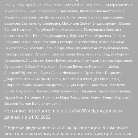
Блинушов Андрей Юрьевич, Мосин Алексей Геннадьевич, Гефтер Валентин
Михайлович, Симонов Алексей Кириллович, Флиге Ирина Анатольевна,
Мельникова Валентина Дмитриевна, Вититинова Елена Владимировна,
Баженова Светлана Куприяновна, Максимов Сергей Владимирович, Беляев
Сергей Иванович, Голубева Елена Николаевна, Ганнушкина Светлана
Алексеевна, Закс Елена Владимировна, Буртина Елена Юрьевна, Гендель
Людмила Залмановна, Кокорина Екатерина Алексеевна, Шуманов Илья
Вячеславович, Арапова Галина Юрьевна, Свечников Анатолий Мариевич,
Прохоров Вадим Юрьевич, Шахова Елена Владимировна, Подузов Сергей
Васильевич, Протасова Ирина Вячеславовна, Литинский Леонид Борисович,
Лукашевский Сергей Маркович, Бахмин Вячеслав Иванович, Шабад
Анатолий Ефимович, Сухих Дарья Николаевна, Орлов Олег Петрович,
Добровольская Анна Дмитриевна, Королева Александра Евгеньевна,
Смирнов Владимир Александрович, Вицин Сергей Ефимович, Золотухин
Борис Андреевич, Левинсон Лев Семенович, Локшина Татьяна Иосифовна,
Орлов Олег Петрович, Полякова Мара Федоровна, Резник Генри Маркович,
Захаров Герман Константинович
Источник:
http://unro.minjust.ru/NKOForeignAgent.aspx
данные на
24.03.2022
* Единый федеральный список организаций, в том числе
иностранных и международных организаций, признанных