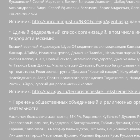
Лукашевский Сергей Маркович, Бахмин Вячеслав Иванович, Шабад Анатоли
Александрович, Вицин Сергей Ефимович, Золотухин Борис Андреевич, Леви
Константинович
Источник:
http://unro.minjust.ru/NKOForeignAgent.aspx
данн
* Единый федеральный список организаций, в том числе и
террористическими:
Высший военный Маджлисуль Шура Объединенных сил моджахедов Кавказа, Ко
Лашкар-И-Тайба, Исламская группа, Движение Талибан, Исламская партия Т
Имарат Кавказ, АБТО, Правый сектор, Исламское государство, Джабха аль-
Ат-Тавхида Валь-Джихад, Чистопольский Джамаат, Рохнамо ба суи давлати и
Артподготовка, Религиозная группа “Джамаат “Красный пахарь”, Колумбайн
Челебиджихана, Азов, Партия исламского возрождения Таджикистана, Народ
России, Айдар, Русский добровольческий корпус
Источник:
http://nac.gov.ru/terroristicheskie-i-ekstremistskie-
* Перечень общественных объединений и религиозных орг
деятельности:
Национал-большевистская партия, ВЕК РА, Рада земли Кубанской Духовно
Староверов-Инглингов, Нурджулар, К Богодержавию, Таблиги Джамаат, Сви
Карачая, Союз славян, Ат-Такфир Валь-Хиджра, Пит Буль, Национал-социал
Инициатива города Череповца, Духовно-Родовая Держава Русь, Русское н