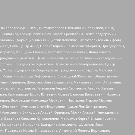
ты прав граждан Штаб, Институт права и публичной политики, Фонд
инициатива, Гражданский Союз, Хасдей Ерушалаим, Центр поддержки и
социально-информационных инициатив Действие, Благотворительный фонд
Так, Сова, центр Анна, Проект Апрель, Самарская губерния, Эра здоровья,
я группа, Женщины Евразии, Институт прав человека, Фонд защиты
Гражданское действие, Центр независимых социологических исследований,
стран, Гражданское содействие, Трансперенси Интернешнл-Р, Центр
н, Фонд поддержки свободы прессы, Гражданский контроль, Человек и
тут Развития Свободы Информации, Экозащита!-Женсовет, Общественный
й Павел Юрьевич, Шнырова Ольга Вадимовна, Чанышева Лилия Айратовна,
ин Сергей Георгиевич, Пивоваров Андрей Сергеевич, Аверин Виталий
вич, Каргалицкий Борис Юльевич, Созаев Валерий Валерьевич, Исламов
льевич, Верховский Александр Маркович, Пислакова-Паркер Марина
н Збигневич, Жемкова Елена Борисовна, Гудков Лев Дмитриевич,
й Алексеевич, Блинушов Андрей Юрьевич, Мосин Алексей Геннадьевич,
а, Баженова Светлана Куприяновна, Максимов Сергей Владимирович,
а Залмановна, Кокорина Екатерина Алексеевна, Шуманов Илья
ч, Протасова Ирина Вячеславовна, Литинский Леонид Борисович,