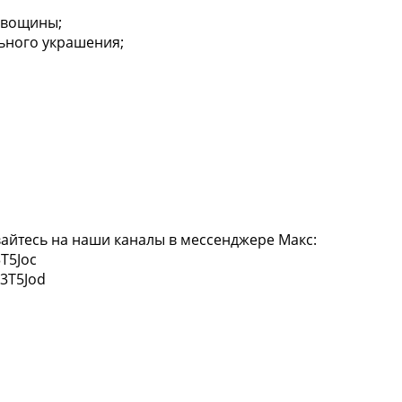
з вощины;
ьного украшения;
айтесь на наши каналы в мессенджере Макс:
T5Joc
/3T5Jod