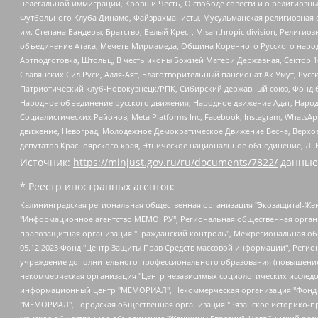
нелегальной иммиграции, Кровь и Честь, О свободе совести и о религиоз
Футбольного Клуба Динамо, Файзрахманисты, Мусульманская религиозная о
им. Степана Бандеры, Братство, Белый Крест, Misanthropic division, Рели
объединение Атака, Мечеть Мирмамеда, Община Коренного Русского народа
Артподготовка, Штольц, В честь иконы Божией Матери Державная, Сектор 1
Славянских Сил Руси, Алля-Аят, Благотворительный пансионат Ак Умут, Русск
Патриотический клуб-Новокузнецк/РПК, Сибирский державный союз, Фонд б
Народное объединение русского движения, Народное движение Адат, Народ
Социалистических Районов, Meta Platforms Inc, Facebook, Instagram, Wha
движение, Невоград, Молодежное Демократическое Движение Весна, Верхов
депутатов Красноярского края, Этническое национальное объединение, ЛГ
Источник:
https://minjust.gov.ru/ru/documents/7822/
данные
* Реестр иностранных агентов:
Калининградская региональная общественная организация "Экозащита!-Женсовет", Фонд содействия защите прав и свобод граждан "Общественный вердикт", Фонд "Институт Развития Свободы Информации", Частное учреждение "Информационное агентство МЕМО. РУ", Региональная общественная организация "Общественная комиссия по сохранению наследия академика Сахарова", Фонд поддержки свободы прессы, Санкт-Петербургская общественная правозащитная организация "Гражданский контроль", Межрегиональная общественная организация "Информационно-просветительский центр "Мемориал", Региональный Фонд "Центр Защиты Прав Средств Массовой Информации", с 05.12.2023 Фонд "Центр Защиты Прав Средств массовой информации", Региональная общественная благотворительная организация помощи беженцам и мигрантам "Гражданское содействие", Негосударственное образовательное учреждение дополнительного профессионального образования (повышение квалификации) специалистов "АКАДЕМИЯ ПО ПРАВАМ ЧЕЛОВЕКА", Свердловская региональная общественная организация "Сутяжник", Автономная некоммерческая организация "Центр независимых социологических исследований", Союз общественных объединений "Российский исследовательский центр по правам человека", Региональное общественное учреждение научно-информационный центр "МЕМОРИАЛ", Некоммерческая организация "Фонд защиты гласности", Автономная некоммерческая организация "Институт прав человека", Городская общественная организация "Екатеринбургское общество "МЕМОРИАЛ", Городская общественная организация "Рязанское историко-просветительское и правозащитное общество "Мемориал" (Рязанский Мемориал), Челябинский региональный орган общественной самодеятельности – женское общественное объединение "Женщины Евразии", Челябинский региональный орган общественной самодеятельности "Уральская правозащитная группа", Фонд содействия защите здоровья и социальной справедливости имени Андрея Рылькова, Автономная Некоммерческая Организация "Аналитический Центр Юрия Левады", Автономная некоммерческая организация социальной поддержки населения "Проект Апрель", Региональная общественная организация помощи женщинам и детям, находящимся в кризисной ситуации "Информационно-методический центр "Анна", Фонд содействия развитию массовых коммуникаций и правовому просвещению "Так-так-Так", Фонд содействия устойчивому развитию "Серебряная тайга", Свердловский региональный общественный фонд социальных проектов "Новое время", "Idel.Реалии", Кавказ.Реалии, Крым.Реалии, Телеканал Настоящее Время, Татаро-башкирская служба Радио Свобода (Azatliq Radiosi), Радио Свободная Европа/Радио Свобода (PCE/PC), "Сибирь.Реалии", "Фактограф", Благотворительный фонд помощи осужденным и их семьям, Автономная некоммерческая организация "Институт глобализации и социальных движений", Фонд "В защиту прав заключенных", Частное учреждение "Центр поддержки и содействия развитию средств массовой информации", Пензенский региональный общественный благотворительный фонд "Гражданский союз", "Север.Реалии", Некоммерческая организация Фонд "Правовая инициатива", Общество с ограниченной ответственностью "Радио Свободная Европа/Радио Свобода", Чешское информационное агентство "MEDIUM-ORIENT", Красноярская региональная общественная организация "Мы против СПИДа", Камалягин Денис Николаевич, Маркелов Сергей Евгеньевич, Пономарев Лев Александрович, Савицкая Людмила Алексеевна, Автоно