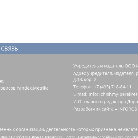
 СВЯЗЬ
Учредитель и издатель ООО 
Адрес учредителя, издателя, р
д.13, кор. 2
зи
Телефон: +7 (495) 718-84-11
рвисов Yandex.Metrika,
E-mail: info@chishmy-perekres
И.О. главного редактора Доро
Разработчик сайта –
INFOROS
енных организаций, деятельность которых признана нежелате
 Фонд Содействия, Фонд Открытое общество, Американо-российский фонд по э