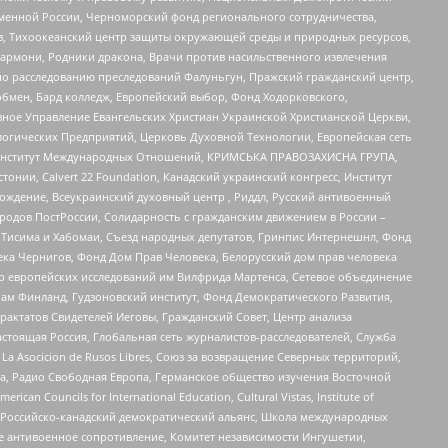
менной России, Черноморский фонд регионального сотрудничества,
, Тихоокеанский центр защиты окружающей среды и природных ресурсов,
 Хармони, Родники дракона, Врачи против насильственного извлечения
по расследованию преследований Фалуньгун, Пражский гражданский центр,
бмен, Бард колледж, Европейский выбор, Фонд Ходорковского,
ное Управление Евангельских Христиан Украинской Христианской Церкви,
огических Предприятий, Церковь Духовной Технологии, Европейская сеть
ий Институт Международных Отношений, КРИМСЬКА ПРАВОЗАХИСНА ГРУПА,
стонии, Calvert 22 Foundation, Канадский украинский конгресс, Институт
ждение, Всеукраинский духовный центр , Риддл, Русский антивоенный
ародов ПостРоссии, Солидарность с гражданским движением в России –
в Тисима и Хабомаи, Съезд народных депутатов, Гринпис Интернешнл, Фонд
ека Чернигов, Фонд Дом Прав Человека, Белорусский дом прав человека
нтр европейских исследований им Вилфрида Мартенса, Сетевое объединение
Чам Финланд, Гудзоновский институт, Фонд Демократического Развития,
актатов Свидетелей Иеговы, Гражданский Совет, Центр анализа
астоящая Россия, Глобальная сеть журналистов-расследователей, Служба
a Asocicion de Rusos Libres, Союз за возвращение Северных территорий,
еста, Радио Свободная Европа, Германское общество изучения Восточной
ouncils for International Education, Cultural Vistas, Institute of
, Российско-канадский демократический альянс, Школа международных
е антивоенное сопротивление, Комитет независимости Ингушетии,