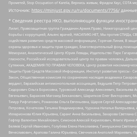
Прометей, Stop Occupation of Karelia, Вернись живым, Фридом Хаус, СОТА 
Источник:
https://minjust.gov.ru/ru/documents/7756/
данные
* Сведения реестра НКО, выполняющих функции иностранн
Лилит, Правозащитная группа Гражданин.Армия.Право, Нижегородский цент
борьбы с коррупцией, Альянс врачей, НАСИЛИЮ.НЕТ, Мы против СПИДа, СВЕ
содействия развитию средств массовой информации, Горячая Линия, В защ
охраны здоровья и защиты прав граждан, Благотворительный фонд помощи ос
Мемориал, Аналитический Центр Юрия Левады, Издательство Парк Гагарина
гласности, Российский исследовательский центр по правам человека, Даль
Сутяжник, АКАДЕМИЯ ПО ПРАВАМ ЧЕЛОВЕКА, Центр развития некоммерческих
Защиты Прав Средств Массовой Информации, Институт развития прессы - Си
Закон, Общественная комиссия по сохранению наследия академика Сахаров
вердикт, Евразийская антимонопольная ассоциация, Бедушев Петр Петрови
Сидорович Ольга Борисовна, Туровский Александр Алексеевич, Васильева А
Евгеньевич, Барахоев Магомед Бекханович, Шарипков Олег Викторович, М
Тимур Рифгатович, Романова Ольга Евгеньевна, Щаров Сергей Алексадрови
Петровна, Кочеткова Татьяна Владимировна, Чуркина Наталья Валерьевна, 
Илларионова Юлия Юрьевна, Саранг Анна Васильевна, Захарова Светлана 
Гефтер Валентин Михайлович, Симонов Алексей Кириллович, Флиге Ирина 
Беляев Сергей Иванович, Голубева Елена Николаевна, Ганнушкина Светлана
Вячеславович, Арапова Галина Юрьевна, Свечников Анатолий Мариевич, П