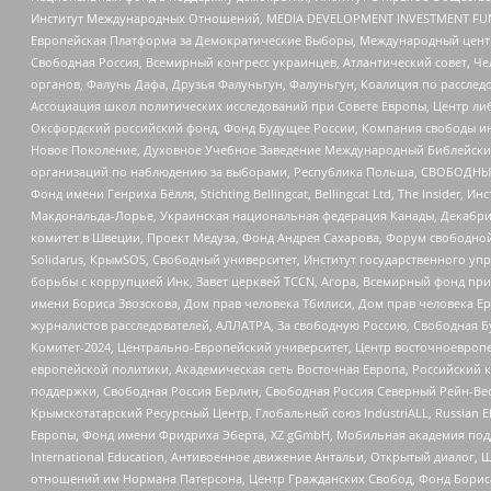
Институт Международных Отношений, MEDIA DEVELOPMENT INVESTMENT FUND,
Европейская Платформа за Демократические Выборы, Международный цент
Свободная Россия, Всемирный конгресс украинцев, Атлантический совет, Ч
органов, Фалунь Дафа, Друзья Фалуньгун, Фалуньгун, Коалиция по рассле
Ассоциация школ политических исследований при Совете Европы, Центр ли
Оксфордский российский фонд, Фонд Будущее России, Компания свободы ин
Новое Поколение, Духовное Учебное Заведение Международный Библейский
организаций по наблюдению за выборами, Республика Польша, СВОБОДНЫЙ
Фонд имени Генриха Бёлля, Stichting Bellingcat, Bellingcat Ltd, The Inside
Макдональда-Лорье, Украинская национальная федерация Канады, Декабрис
комитет в Швеции, Проект Медуза, Фонд Андрея Сахарова, Форум свободной 
Solidarus, КрымSOS, Свободный университет, Институт государственного у
борьбы с коррупцией Инк, Завет церквей TCCN, Агора, Всемирный фонд при
имени Бориса Звозскова, Дом прав человека Тбилиси, Дом прав человека Ер
журналистов расследователей, АЛЛАТРА, За свободную Россию, Свободная Б
Комитет-2024, Центрально-Европейский университет, Центр восточноевроп
европейской политики, Академическая сеть Восточная Европа, Российский к
поддержки, Свободная Россия Берлин, Свободная Россия Северный Рейн-Вест
Крымскотатарский Ресурсный Центр, Глобальный союз IndustriALL, Russian E
Европы, Фонд имени Фридриха Эберта, XZ gGmbH, Мобильная академия поддержк
International Education, Антивоенное движение Антальи, Открытый диало
отношений им Нормана Патерсона, Центр Гражданских Свобод, Фонд Бориса