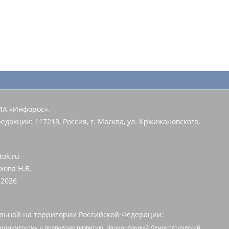
ИА «Инфорос».
едакции: 117218, Россия, г. Москва, ул. Кржижановского,
tok.ru
хова Н.В.
2026
льной на территории Российской Федерации:
кономическому и правовому развитию, Национальный Демократический