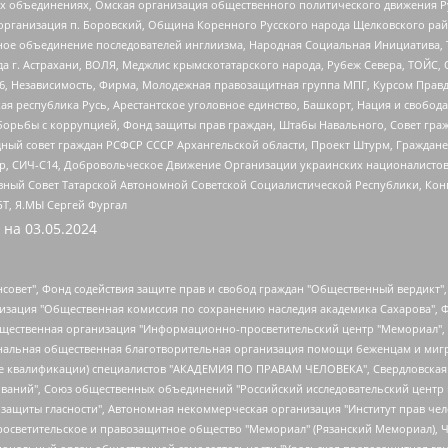
ных объединениях, Омская организация общественного политического движения Р
рганизация п. Боровский, Община Коренного Русского народа Щелковского район
гиозное объединение последователей инглиизма, Народная Социальная Инициатива,
 г. Астрахани, ВОЛЯ, Меджлис крымскотатарского народа, Рубеж Севера, ТОЙС, 
6, Независимость, Фирма, Молодежная правозащитная группа МПГ, Курсом Правд
ая республика Русь, Арестантское уголовное единство, Башкорт, Нация и свобода,
орьбы с коррупцией, Фонд защиты прав граждан, Штабы Навального, Совет гражд
ный совет граждан РСФСР СССР Архангельской области, Проект Штурм, Граждане 
tsApp, СИЧ-С14, Добровольческое Движение Организации украинских националисто
ный Совет Татарской Автономной Советской Социалистической Республики, Кон
БТ, Я.МЫ Сергей Фургал
 на
03.05.2024
мная некоммерческая организация "Центр по работе с проблемой насилия "НАСИЛИЮ.НЕТ", Межрегиональный профессиональный союз работников здравоохранения "Альянс врачей", Юридическое лицо, зарегистрированное в Латвийской Республике, SIA "Medusa Project" (регистрационный номер 40103797863, дата регистрации 10.06.2014), Некоммерческая организация "Фонд по борьбе с коррупцией", Автономная некоммерческая организация "Институт права и публичной политики", Баданин Роман Сергеевич, Гликин Максим Александрович, Железнова Мария Михайловна, Лукьянова Юлия Сергеевна, Маетная Елизавета Витальевна, Маняхин Петр Борисович, Чуракова Ольга Владимировна, Ярош Юлия Петровна, Юридическое лицо "The Insider SIA", зарегистрированное в Риге, Латвийская Республика (дата регистрации 26.06.2015), являющееся администратором доменного имени интернет-издания "The Insider SIA", https://theins.ru, Постернак Алексей Евгеньевич, Рубин Михаил Аркадьевич, Анин Роман Александрович, Юридическое лицо Istories fonds, зарегистрированное в Латвийской Республике (регистрационный номер 50008295751, дата регистрации 24.02.2020), Великовский Дмитрий Александрович, Долинина Ирина Николаевна, Мароховская Алеся Алексеевна, Шлейнов Роман Юрьевич, Шмагун Олеся Валентиновна, Общество с ограниченной ответственностью "Альтаир 2021", Общество с ограниченной ответственностью "Вега 2021", Общество с ограниченной ответственностью "Главный редактор 2021", Общество с ограниченной ответственностью "Ромашки монолит", Важенков Артем Валерьевич, Ивановская областная общественная организация "Центр гендерных исследований", Гурман Юрий Альбертович, Медиапроект "ОВД-Инфо", Егоров Владимир Владимирович, Жилинский Владимир Александрович, Общество с ограниченной ответственностью "ЗП", Иванова София Юрьевна, Карезина Инна Павловна, Кильтау Екатерина Викторовна, Петров Алексей Викторович, Пискунов Сергей Евгеньевич, Смирнов Сергей Сергеевич, Тихонов Михаил Сергеевич, Общество с ограниченной ответственностью "ЖУРНАЛИСТ-ИНОСТРАННЫЙ АГЕНТ", Арапова Галина Юрьевна, Вольтская Татьяна Анатольевна, Американская компания "Mason G.E.S. Anonymous Foundation" (США), являющаяся владельцем интернет-издания https://mnews.world/, Компания "Stichting Bellingcat", зарегистрированная в Нидерландах (дата регистрации 11.07.2018), Захаров Андрей Вячеславович, Клепиковская Екатерина Дмитриевна, Общество с ограниченной ответственностью "МЕМО", Перл Роман Александрович, Симонов Евгений Алексеевич, Соловьева Елена Анатольевна, Сотников Даниил Владимирович, Сурначева Елизавета Дмитриевна, Автономная некоммерческая организация по защите прав человека и информированию населения "Якутия – Наше Мнение", Общество с ограниченной ответственностью "Москоу диджитал медиа", с 26.01.2023 Общество с ограниченной ответственностью "Чайка Белые сады", Ветошкина Валерия Валерьевна, Заговора Максим Александрович, Межрегиональное общественное движение "Российская ЛГБТ - сеть", Оленичев Максим Владимирович, Павлов Иван Юрьевич, Скворцова Елена Сергеевна, Общество с ограниченной ответственностью "Как бы инагент", Кочетков Игорь Викторович, Общество с ограниченной ответственностью "Честные выборы", Еланчик Олег Александрович, Общество с ограниченной ответственностью "Нобелевский призыв", Гималова Регина Эмилевна, Григорьев Андрей Валерьевич, Григорьева Алина Александровна, Ассоциация по содействию защите прав призывников, альтернативнослужащих и военнослужащих "Правозащитная группа "Гражданин.Армия.Право", Хисамова Регина Фаритовна, Автономная некоммерческая организация по реализации социально-правовых программ "Лилит", Дальн