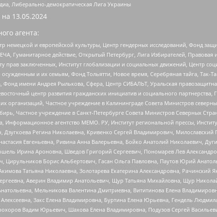
медиа, Либерально-демократическая Лига Украины
 на
13.05.2024
ого агента:
р немецкой и европейской культуры, Центр гендерных исследований, Фонд защи
ЧА, Гуманитарное действие, Открытый Петербург, Лига Избирателей, Правовая 
иту прав заключенных, Институт глобализации и социальных движений, Центр 
ужденным и их семьям, Фонд Тольятти, Новое время, Серебряная тайга, Так-Так-
, Фонд имени Андрея Рылькова, Сфера, Центр СИБАЛЬТ, Уральская правозащитна
невосточный центр развития гражданских инициатив и социального партнерства, 
 организаций, Частное учреждение в Калининграде Совета Министров северных 
бирь, Частное учреждение в Санкт-Петербурге Совета Министров Северных Стра
а, Информационное агентство МЕМО. РУ, Институт региональной прессы, Инсти
ч, Дзугкоева Регина Николаевна, Кривенко Сергей Владимирович, Милославски
настасия Евгеньевна, Ривина Анна Валерьевна, Бойко Анатолий Николаевич, Дуг
ошель Ирина Ароновна, Шведов Григорий Сергеевич, Пономарев Лев Александро
ч, Цирульников Борис Альбертович, Гасан Ольга Павловна, Паутов Юрий Анато
Акимова Татьяна Николаевна, Золотарева Екатерина Александровна, Рачинский Я
Сергеевна, Аверин Владимир Анатольевич, Щур Татьяна Михайловна, Щур Никола
Анатольевна, Мельникова Валентина Дмитриевна, Вититинова Елена Владимировн
 Алексеевна, Закс Елена Владимировна, Буртина Елена Юрьевна, Гендель Людмил
рохоров Вадим Юрьевич, Шахова Елена Владимировна, Подузов Сергей Васильеви