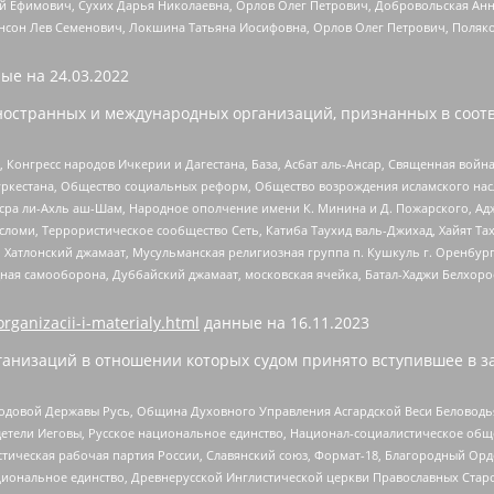
й Ефимович, Сухих Дарья Николаевна, Орлов Олег Петрович, Добровольская Анн
нсон Лев Семенович, Локшина Татьяна Иосифовна, Орлов Олег Петрович, Поляк
ые на
24.03.2022
ностранных и международных организаций, признанных в соотв
нгресс народов Ичкерии и Дагестана, База, Асбат аль-Ансар, Священная война,
уркестана, Общество социальных реформ, Общество возрождения исламского насл
Нусра ли-Ахль аш-Шам, Народное ополчение имени К. Минина и Д. Пожарского, Ад
сломи, Террористическое сообщество Сеть, Катиба Таухид валь-Джихад, Хайят Тах
, Хатлонский джамаат, Мусульманская религиозная группа п. Кушкуль г. Оренбу
ная самооборона, Дуббайский джамаат, московская ячейка, Батал-Хаджи Белхор
organizacii-i-materialy.html
данные на
16.11.2023
анизаций в отношении которых судом принято вступившее в з
 Родовой Державы Русь, Община Духовного Управления Асгардской Веси Беловод
детели Иеговы, Русское национальное единство, Национал-социалистическое об
истическая рабочая партия России, Славянский союз, Формат-18, Благородный Ор
ациональное единство, Древнерусской Инглистической церкви Православных Ста