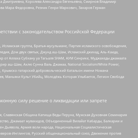
а Дмитриевна, Королева Александра Евгеньевна, Смирнов Владимир
ова Мара Федоровна, Резник Генри Маркович, Захаров Герман
етствии с законодательством Российской Федерации
 Исламская группа, Братья-мусульмане, Партия исламского освобождения,
едия, Дом двух святых, Джунд аш-Шам, Исламский джихад, Аль-Каида,
жр от Аллаха Субхану уа Тагьаля SHAM, АУМ Синрике, Муджахеды джамаата
рир аш-Шам, Ахлю Сунна Валь Джамаа, National Socialism/White Power,
рг, Крымско-татарский добровольческий батальон имени Номана
оев, Маньяки Культ Убийц, Молодёжь Которая Улыбается, Легион Свобода
аконную силу решение о ликвидации или запрете
ья, Славянская Община Капища Веды Перуна, Мужская Духовная Семинария
щество, Джамаат мувахидов, Объединенный Вилайат Кабарды, Балкарии и
ден Дьявола, Армия воли народа, Национальная Социалистическая
роверов-Инглингов, Русский общенациональный союз, Движение против