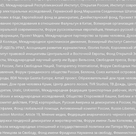
 Международный Республиканский Институт, Открытая Россия, Институт совре
р электоральных исследований, Германский фонд Маршалла Соединенных Штатов
еловек в беде, Европейский фонд за демократию, Джеймстаунский фонд, Прожект
дованию преследования в отношении Фалуньгун в Китае, Всемирная организация 
беральной современности, Форум русскоязычных европейцев, Немецко-русский о
формации, Проект Медиа, Международное партнерство за права человека, Духов
 Колледж, Международное христианское движение, Всемирный Институт Саентол
 ИДЕЛЬ-УРАЛ, Ассоциация развития журналистики, IStories fonds, Королевск
r, Институт правовой инициативы Центральной и Восточной Европы, Фонд Открытой Э
ты, Международный научный центр им Вудро Вильсона, Свободная пресса, Возро
России, Лига Свободных Наций, Transparеncy International, Форум Свободных Н
правления, Форум гражданского общества Россия, Беллона, Союз жителей острово
роды, BDR Novaja Gazeta-Europe, Алтай проект, Образовательный дом прав челов
еван, Дом прав человека Крым, Центр дикого лосося, TVR Studios, ТВ Дождь, Це
урятия, Uralic, UnKremlin, Международная федерация транспортных рабочих, Ист
ейских и международных исследований, Общество Сторожевой башни, Библии и тр
омитет действия, РЭНД корпорейшн, Русская Америка за демократию в России, Н
фалия, Фонд глобальной помощи, Антивоенный комитет России, Russie-Libertes, L
lection Monitor, Article 19, Мнение медиа, Федерация анархического черного кр
и гендерной демократии и миротворчества, Форум имени Льва Копелева, American C
г, Школа международных отношений и государственной политики им Питера Мунка
 Немцова за Свободу, Фонд имени Фридриха Науманна за свободу, Феминистско