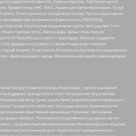
усское национальное единство, Северное Братство, Клуб Болельщиков
а, Правый сектор, УНА - УНСО, Украинская повстанческая армия, Тризуб
 TulaSkins, Этнополитическое объединение Русские, Русское национальное
О противодействии экстремистской деятельности, РЕВТАТПОД,
ы и Единения, Каракольская инициативная группа, Автоград Крю, Союз
 Нация и свобода, W.H.С., Фалунь Дафа, Иртыш Ultras, Русский
ан СССР Прикубанского округа г. Краснодара, Мужское государство,
СССР, Держава Союз Советских Светлых Родов, Совет Советских
в, Черный Комитет, Татарстанское Региональное Всетатарское общественное
гресс ойрат-калмыцкого народа, Исполнительный комитет совета народных
евосточное общественное движение "Маяк", Санкт-Петербургская ЛГБТ-инициативная группа "Выход", Инициативная группа ЛГБТ+ "Реверс", Алексеев Андрей Викторович, Бекбулатова Таисия Львовна, Беляев Иван Михайлович, Владыкина Елена Сергеевна, Гельман Марат Александрович, Никульшина Вероника Юрьевна, Толоконникова Надежда Андреевна, Шендерович Виктор Анатольевич, Общество с ограниченной ответственностью "Данное сообщение", Общество с ограниченной ответственностью Издательский дом "Новая глава", Айнбиндер Александра Александровна, Московский комьюнити-центр для ЛГБТ+инициатив, Благотворительный фонд развития филантропии, Deutsche Welle (Германия, Kurt-Schumacher-Strasse 3, 53113 Bonn), Борзунова Мария Михайловна, Воробьев Виктор Викторович, Голубева Анна Львовна, Константинова Алла Михайловна, Малкова Ирина Владимировна, Мурадов Мурад Абдулгалимович, Осетинская Елизавета Николаевна, Понасенков Евгений Николаевич, Ганапольский Матвей Юрьевич, Киселев Евгений Алексеевич, Борухович Ирина Григорьевна, Дремин Иван Тимофеевич, Дубровский Дмитрий Викторович, Красноярская региональная общественная организация поддержки и развития альтернативных образовательных технологий и межкультурных коммуникаций "ИНТЕРРА", Маяковская Екатерина Алексеевна, Фейгин Марк Захарович, Филимонов Андрей Викторович, Дзугкоева Регина Николаевна, Доброхотов Роман Александрович, Дудь Юрий Александрович, Елкин Сергей Владимирович, Кругликов Кирилл Игоревич, Сабунаева Мария Леонидовна, Семенов Алексей Владимирович, Шаинян Карен Багратович, Шульман Екатерина Михайловна, Асафьев Артур Валерьевич, Вахштайн Виктор Семенович, Венедиктов Алексей Алексеевич, Лушникова Екатерина Евгеньевна, Волков Леонид Михайлович, Невзоров Александр Глебович, Пархоменко Сергей Борисович, Сироткин Ярослав Николаевич, Кара-Мурза Владимир Владимирович, Баранова Наталья Владимировна, Гозман Леонид Яковлевич, Кагарлицкий Борис Юльевич, Климарев Михаил Валерьевич, Милов Владимир Станиславович, Автономная некоммерческая организация Краснодарский центр современного искусства "Типография", Моргенштерн Алишер Тагирович, Соболь Любовь Эдуардовна, Общество с ограниченной ответственностью "ЛИЗА НОРМ", Каспаров Гарри Кимович, Ходорковский Михаил Борисович, Общество с ограниченной ответственностью "Апрельские тезисы", Данилович Ирина Брониславовна, Кашин Олег Владимирович, Петров Николай Владимирович, Пивоваров Алексей Владимирович, Соколов Михаил Владимирович, Цветкова Юлия Владимировна, Чичваркин Евгений Александрович, Комитет против пыток/Команда против пыток, Общество с ограниченной ответственностью "Первый научный", Общество с ограниченной ответственностью "Вертолет и ко", Белоцерковская Вероника Борисовна, Кац Максим Евгеньевич, Лазарева Татьяна Юрьевна, Шаведдинов Руслан Табризович, Яшин Илья Валерьевич, Общество с ограниченной ответственностью "Иноагент ААВ", Алешковский Дмитрий Петрович, Альбац Евгения Марковна, Быков Дмитрий Львович, Галямина Юлия Евгеньевна, Лойко Сергей Леонидович, Мартынов Кирилл Константинович, Медведев Сергей Александрович, Крашенинников Федор Геннадиевич, Гордеева Катерина Вл