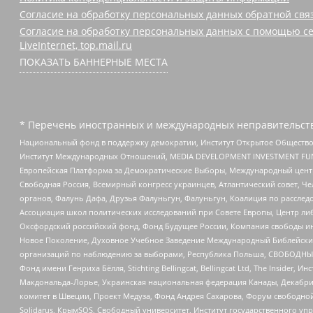
Согласие на обработку персональных данных обратной свя
Согласие на обработку персональных данных с помощью се
LiveInternet, top.mail.ru
ПОКАЗАТЬ БАННЕРНЫЕ МЕСТА
* Перечень иностранных и международных неправительств
Национальный фонд в поддержку демократии, Институт Открытое Общество
Институт Международных Отношений, MEDIA DEVELOPMENT INVESTMENT FUND,
Европейская Платформа за Демократические Выборы, Международный цент
Свободная Россия, Всемирный конгресс украинцев, Атлантический совет, Ч
органов, Фалунь Дафа, Друзья Фалуньгун, Фалуньгун, Коалиция по рассле
Ассоциация школ политических исследований при Совете Европы, Центр ли
Оксфордский российский фонд, Фонд Будущее России, Компания свободы ин
Новое Поколение, Духовное Учебное Заведение Международный Библейский
организаций по наблюдению за выборами, Республика Польша, СВОБОДНЫЙ
Фонд имени Генриха Бёлля, Stichting Bellingcat, Bellingcat Ltd, The Inside
Макдональда-Лорье, Украинская национальная федерация Канады, Декабрис
комитет в Швеции, Проект Медуза, Фонд Андрея Сахарова, Форум свободной 
Solidarus, КрымSOS, Свободный университет, Институт государственного у