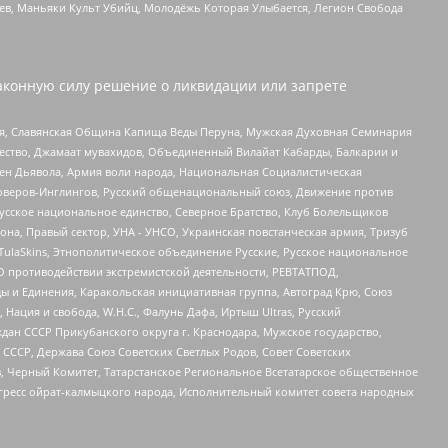
оев, Маньяки Культ Убийц, Молодёжь Которая Улыбается, Легион Свобода
аконную силу решение о ликвидации или запрете
ья, Славянская Община Капища Веды Перуна, Мужская Духовная Семинария
щество, Джамаат мувахидов, Объединенный Вилайат Кабарды, Балкарии и
ден Дьявола, Армия воли народа, Национальная Социалистическая
роверов-Инглингов, Русский общенациональный союз, Движение против
усское национальное единство, Северное Братство, Клуб Болельщиков
а, Правый сектор, УНА - УНСО, Украинская повстанческая армия, Тризуб
 TulaSkins, Этнополитическое объединение Русские, Русское национальное
О противодействии экстремистской деятельности, РЕВТАТПОД,
ы и Единения, Каракольская инициативная группа, Автоград Крю, Союз
 Нация и свобода, W.H.С., Фалунь Дафа, Иртыш Ultras, Русский
ан СССР Прикубанского округа г. Краснодара, Мужское государство,
СССР, Держава Союз Советских Светлых Родов, Совет Советских
в, Черный Комитет, Татарстанское Региональное Всетатарское общественное
гресс ойрат-калмыцкого народа, Исполнительный комитет совета народных