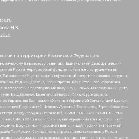
tok.ru
хова Н.В.
2026
льной на территории Российской Федерации:
кономическому и правовому развитию, Национальный Демократический
менной России, Черноморский фонд регионального сотрудничества,
, Тихоокеанский центр защиты окружающей среды и природных ресурсов,
 Хармони, Родники дракона, Врачи против насильственного извлечения
по расследованию преследований Фалуньгун, Пражский гражданский центр,
бмен, Бард колледж, Европейский выбор, Фонд Ходорковского,
ное Управление Евангельских Христиан Украинской Христианской Церкви,
огических Предприятий, Церковь Духовной Технологии, Европейская сеть
ий Институт Международных Отношений, КРИМСЬКА ПРАВОЗАХИСНА ГРУПА,
стонии, Calvert 22 Foundation, Канадский украинский конгресс, Институт
ждение, Всеукраинский духовный центр , Риддл, Русский антивоенный
ародов ПостРоссии, Солидарность с гражданским движением в России –
в Тисима и Хабомаи, Съезд народных депутатов, Гринпис Интернешнл, Фонд