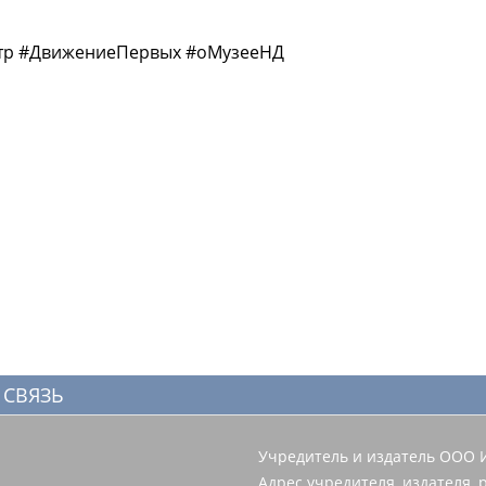
нтр #ДвижениеПервых #оМузееНД
 СВЯЗЬ
Учредитель и издатель ООО 
Адрес учредителя, издателя, р