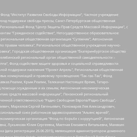
евосточное общественное движение "Маяк", Санкт-Петербургская ЛГБТ-инициативная группа "Выход", Инициативная группа ЛГБТ+ "Реверс", Алексеев Андрей Викторович, Бекбулатова Таисия Львовна, Беляев Иван Михайлович, Владыкина Елена Сергеевна, Гельман Марат Александрович, Никульшина Вероника Юрьевна, Толоконникова Надежда Андреевна, Шендерович Виктор Анатольевич, Общество с ограниченной ответственностью "Данное сообщение", Общество с ограниченной ответственностью Издательский дом "Новая глава", Айнбиндер Александра Александровна, Московский комьюнити-центр для ЛГБТ+инициатив, Благотворительный фонд развития филантропии, Deutsche Welle (Германия, Kurt-Schumacher-Strasse 3, 53113 Bonn), Борзунова Мария Михайловна, Воробьев Виктор Викторович, Голубева Анна Львовна, Константинова Алла Михайловна, Малкова Ирина Владимировна, Мурадов Мурад Абдулгалимович, Осетинская Елизавета Николаевна, Понасенков Евгений Николаевич, Ганапольский Матвей Юрьевич, Киселев Евгений Алексеевич, Борухович Ирина Григорьевна, Дремин Иван Тимофеевич, Дубровский Дмитрий Викторович, Красноярская региональная общественная организация поддержки и развития альтернативных образовательных технологий и межкультурных коммуникаций "ИНТЕРРА", Маяковская Екатерина Алексеевна, Фейгин Марк Захарович, Филимонов Андрей Викторович, Дзугкоева Регина Николаевна, Доброхотов Роман Александрович, Дудь Юрий Александрович, Елкин Сергей Владимирович, Кругликов Кирилл Игоревич, Сабунаева Мария Леонидовна, Семенов Алексей Владимирович, Шаинян Карен Багратович, Шульман Екатерина Михайловна, Асафьев Артур Валерьевич, Вахштайн Виктор Семенович, Венедиктов Алексей Алексеевич, Лушникова Екатерина Евгеньевна, Волков Леонид Михайлович, Невзоров Александр Глебович, Пархоменко Сергей Борисович, Сироткин Ярослав Николаевич, Кара-Мурза Владимир Владимирович, Баранова Наталья Владимировна, Гозман Леонид Яковлевич, Кагарлицкий Борис Юльевич, Климарев Михаил Валерьевич, Милов Владимир Станиславович, Автономная некоммерческая организация Краснодарский центр современного искусства "Типография", Моргенштерн Алишер Тагирович, Соболь Любовь Эдуардовна, Общество с ограниченной ответственностью "ЛИЗА НОРМ", Каспаров Гарри Кимович, Ходорковский Михаил Борисович, Общество с ограниченной ответственностью "Апрельские тезисы", Данилович Ирина Брониславовна, Кашин Олег Владимирович, Петров Николай Владимирович, Пивоваров Алексей Владимирович, Соколов Михаил Владимирович, Цветкова Юлия Владимировна, Чичваркин Евгений Александрович, Комитет против пыток/Команда против пыток, Общество с ограниченной ответственностью "Первый научный", Общество с ограниченной ответственностью "Вертолет и ко", Белоцерковская Вероника Борисовна, Кац Максим Евгеньевич, Лазарева Татьяна Юрьевна, Шаведдинов Руслан Табризович, Яшин Илья Валерьевич, Общество с ограниченной ответственностью "Иноагент ААВ", Алешковский Дмитрий Петрович, Альбац Евгения Марковна, Быков Дмитрий Львович, Галямина Юлия Евгеньевна, Лойко Сергей Леонидович, Мартынов Кирилл Константинович, Медведев Сергей Александрович, Крашенинников Федор Геннадиевич, Гордеева Катерина Вл