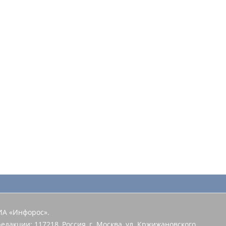
ИА «Инфорос».
едакции: 117218, Россия, г. Москва, ул. Кржижановского,