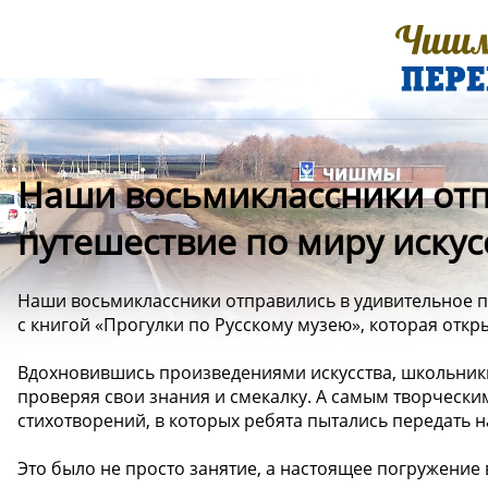
Наши восьмиклассники отп
путешествие по миру искус
Наши восьмиклассники отправились в удивительное пу
с книгой «Прогулки по Русскому музею», которая откр
Вдохновившись произведениями искусства, школьники 
проверяя свои знания и смекалку. А самым творческ
стихотворений, в которых ребята пытались передать н
Это было не просто занятие, а настоящее погружение