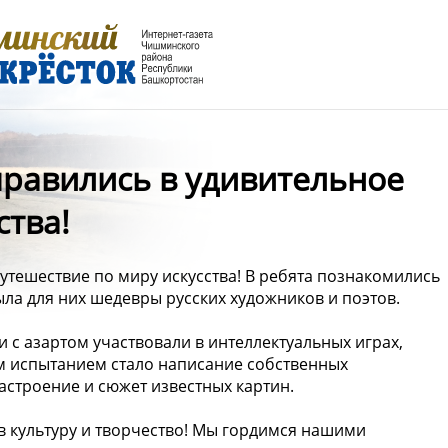
равились в удивительное
ства!
тешествие по миру искусства! В ребята познакомились
ыла для них шедевры русских художников и поэтов.
с азартом участвовали в интеллектуальных играх,
им испытанием стало написание собственных
астроение и сюжет известных картин.
 в культуру и творчество! Мы гордимся нашими