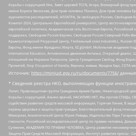
борьбы с коррупцией Инк, Завет церквей TCCN, Агора, Всемирный фонд при
имени Бориса Звозскова, Дом прав человека Тбилиси, Дом прав человека Ер
журналистов расследователей, АЛЛАТРА, За свободную Россию, Свободная Б
Комитет-2024, Центрально-Европейский университет, Центр восточноевроп
европейской политики, Академическая сеть Восточная Европа, Российский к
поддержки, Свободная Россия Берлин, Свободная Россия Северный Рейн-Вест
Крымскотатарский Ресурсный Центр, Глобальный союз IndustriALL, Russian E
Европы, Фонд имени Фридриха Эберта, XZ gGmbH, Мобильная академия поддержк
International Education, Антивоенное движение Антальи, Открытый диало
отношений им Нормана Патерсона, Центр Гражданских Свобод, Фонд Бориса
Прометей, Stop Occupation of Karelia, Вернись живым, Фридом Хаус, СОТА 
Источник:
https://minjust.gov.ru/ru/documents/7756/
данные
* Сведения реестра НКО, выполняющих функции иностранн
Лилит, Правозащитная группа Гражданин.Армия.Право, Нижегородский цент
борьбы с коррупцией, Альянс врачей, НАСИЛИЮ.НЕТ, Мы против СПИДа, СВЕ
содействия развитию средств массовой информации, Горячая Линия, В защ
охраны здоровья и защиты прав граждан, Благотворительный фонд помощи ос
Мемориал, Аналитический Центр Юрия Левады, Издательство Парк Гагарина
гласности, Российский исследовательский центр по правам человека, Даль
Сутяжник, АКАДЕМИЯ ПО ПРАВАМ ЧЕЛОВЕКА, Центр развития некоммерческих
Защиты Прав Средств Массовой Информации, Институт развития прессы - Си