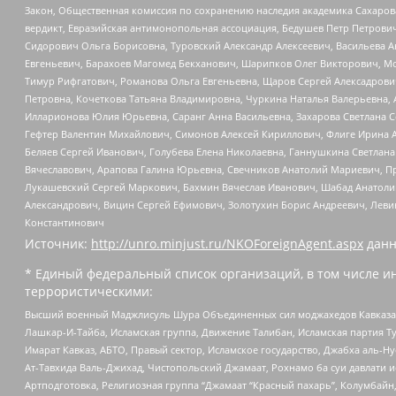
Закон, Общественная комиссия по сохранению наследия академика Сахаров
вердикт, Евразийская антимонопольная ассоциация, Бедушев Петр Петрови
Сидорович Ольга Борисовна, Туровский Александр Алексеевич, Васильева А
Евгеньевич, Барахоев Магомед Бекханович, Шарипков Олег Викторович, М
Тимур Рифгатович, Романова Ольга Евгеньевна, Щаров Сергей Алексадрови
Петровна, Кочеткова Татьяна Владимировна, Чуркина Наталья Валерьевна, 
Илларионова Юлия Юрьевна, Саранг Анна Васильевна, Захарова Светлана 
Гефтер Валентин Михайлович, Симонов Алексей Кириллович, Флиге Ирина 
Беляев Сергей Иванович, Голубева Елена Николаевна, Ганнушкина Светлана
Вячеславович, Арапова Галина Юрьевна, Свечников Анатолий Мариевич, П
Лукашевский Сергей Маркович, Бахмин Вячеслав Иванович, Шабад Анатоли
Александрович, Вицин Сергей Ефимович, Золотухин Борис Андреевич, Леви
Константинович
Источник:
http://unro.minjust.ru/NKOForeignAgent.aspx
данн
* Единый федеральный список организаций, в том числе и
террористическими:
Высший военный Маджлисуль Шура Объединенных сил моджахедов Кавказа, Ко
Лашкар-И-Тайба, Исламская группа, Движение Талибан, Исламская партия Т
Имарат Кавказ, АБТО, Правый сектор, Исламское государство, Джабха аль-
Ат-Тавхида Валь-Джихад, Чистопольский Джамаат, Рохнамо ба суи давлати и
Артподготовка, Религиозная группа “Джамаат “Красный пахарь”, Колумбайн