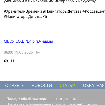
учениками и их искренним интересом к искусству. ️
#ХранителиВремени #НавигаторыДетства #Росдетце
#НавигаторыДетстваРБ
МБОУ СОШ №4 р.п.Чишмы
06:00
19.05.2026 16+
11
О ГАЗЕТЕ
НОВОСТИ
СТАТЬИ
ОБРАТНАЯ
Порядок обработки персональных данных
Политика конфиденциальности и защиты информации