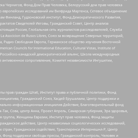
ека Чернигов, Фонд Дом Прав Человека, Белорусский дом прав человека
нтр европейских исследований им Вилфрида Мартенса, Сетевое объединение
Чам Финланд, Гудзоновский институт, Фонд Демократического Развития,
актатов Свидетелей Иеговы, Гражданский Совет, Центр анализа
астоящая Россия, Глобальная сеть журналистов-расследователей, Служба
a Asocicion de Rusos Libres, Союз за возвращение Северных территорий,
еста, Радио Свободная Европа, Германское общество изучения Восточной
ouncils for International Education, Cultural Vistas, Institute of
, Российско-канадский демократический альянс, Школа международных
е антивоенное сопротивление, Комитет независимости Ингушетии,
ты прав граждан Штаб, Институт права и публичной политики, Фонд
инициатива, Гражданский Союз, Хасдей Ерушалаим, Центр поддержки и
социально-информационных инициатив Действие, Благотворительный фонд
Так, Сова, центр Анна, Проект Апрель, Самарская губерния, Эра здоровья,
я группа, Женщины Евразии, Институт прав человека, Фонд защиты
Гражданское действие, Центр независимых социологических исследований,
стран, Гражданское содействие, Трансперенси Интернешнл-Р, Центр
н, Фонд поддержки свободы прессы, Гражданский контроль, Человек и