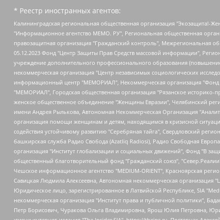
* Реестр иностранных агентов:
Калининградская региональная общественная организация "Экозащита!-Женсовет", Фонд содействия защите прав и свобод граждан "Общественный вердикт", Фонд "Институт Развития Свободы Информации", Частное учреждение "Информационное агентство МЕМО. РУ", Региональная общественная организация "Общественная комиссия по сохранению наследия академика Сахарова", Фонд поддержки свободы прессы, Санкт-Петербургская общественная правозащитная организация "Гражданский контроль", Межрегиональная общественная организация "Информационно-просветительский центр "Мемориал", Региональный Фонд "Центр Защиты Прав Средств Массовой Информации", с 05.12.2023 Фонд "Центр Защиты Прав Средств массовой информации", Региональная общественная благотворительная организация помощи беженцам и мигрантам "Гражданское содействие", Негосударственное образовательное учреждение дополнительного профессионального образования (повышение квалификации) специалистов "АКАДЕМИЯ ПО ПРАВАМ ЧЕЛОВЕКА", Свердловская региональная общественная организация "Сутяжник", Автономная некоммерческая организация "Центр независимых социологических исследований", Союз общественных объединений "Российский исследовательский центр по правам человека", Региональное общественное учреждение научно-информационный центр "МЕМОРИАЛ", Некоммерческая организация "Фонд защиты гласности", Автономная некоммерческая организация "Институт прав человека", Городская общественная организация "Екатеринбургское общество "МЕМОРИАЛ", Городская общественная организация "Рязанское историко-просветительское и правозащитное общество "Мемориал" (Рязанский Мемориал), Челябинский региональный орган общественной самодеятельности – женское общественное объединение "Женщины Евразии", Челябинский региональный орган общественной самодеятельности "Уральская правозащитная группа", Фонд содействия защите здоровья и социальной справедливости имени Андрея Рылькова, Автономная Некоммерческая Организация "Аналитический Центр Юрия Левады", Автономная некоммерческая организация социальной поддержки населения "Проект Апрель", Региональная общественная организация помощи женщинам и детям, находящимся в кризисной ситуации "Информационно-методический центр "Анна", Фонд содействия развитию массовых коммуникаций и правовому просвещению "Так-так-Так", Фонд содействия устойчивому развитию "Серебряная тайга", Свердловский региональный общественный фонд социальных проектов "Новое время", "Idel.Реалии", Кавказ.Реалии, Крым.Реалии, Телеканал Настоящее Время, Татаро-башкирская служба Радио Свобода (Azatliq Radiosi), Радио Свободная Европа/Радио Свобода (PCE/PC), "Сибирь.Реалии", "Фактограф", Благотворительный фонд помощи осужденным и их семьям, Автономная некоммерческая организация "Институт глобализации и социальных движений", Фонд "В защиту прав заключенных", Частное учреждение "Центр поддержки и содействия развитию средств массовой информации", Пензенский региональный общественный благотворительный фонд "Гражданский союз", "Север.Реалии", Некоммерческая организация Фонд "Правовая инициатива", Общество с ограниченной ответственностью "Радио Свободная Европа/Радио Свобода", Чешское информационное агентство "MEDIUM-ORIENT", Красноярская региональная общественная организация "Мы против СПИДа", Камалягин Денис Николаевич, Маркелов Сергей Евгеньевич, Пономарев Лев Александрович, Савицкая Людмила Алексеевна, Автоно