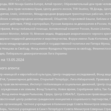
роды, BDR Novaja Gazeta-Europe, Алтай проект, Образовательный дом прав челов
еван, Дом прав человека Крым, Центр дикого лосося, TVR Studios, ТВ Дождь, Це
урятия, Uralic, UnKremlin, Международная федерация транспортных рабочих, Ист
ейских и международных исследований, Общество Сторожевой башни, Библии и тр
омитет действия, РЭНД корпорейшн, Русская Америка за демократию в России, Н
фалия, Фонд глобальной помощи, Антивоенный комитет России, Russie-Libertes, L
lection Monitor, Article 19, Мнение медиа, Федерация анархического черного кр
и гендерной демократии и миротворчества, Форум имени Льва Копелева, American C
г, Школа международных отношений и государственной политики им Питера Мунка
 Немцова за Свободу, Фонд имени Фридриха Науманна за свободу, Феминистско
медиа, Либерально-демократическая Лига Украины
 на
13.05.2024
ого агента:
р немецкой и европейской культуры, Центр гендерных исследований, Фонд защи
ЧА, Гуманитарное действие, Открытый Петербург, Лига Избирателей, Правовая 
иту прав заключенных, Институт глобализации и социальных движений, Центр 
ужденным и их семьям, Фонд Тольятти, Новое время, Серебряная тайга, Так-Так-
, Фонд имени Андрея Рылькова, Сфера, Центр СИБАЛЬТ, Уральская правозащитна
невосточный центр развития гражданских инициатив и социального партнерства, 
 организаций, Частное учреждение в Калининграде Совета Министров северных 
бирь, Частное учреждение в Санкт-Петербурге Совета Министров Северных Стра