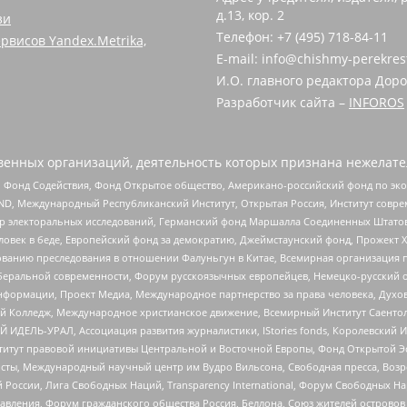
д.13, кор. 2
зи
Телефон: +7 (495) 718-84-11
рвисов Yandex.Metrika,
E-mail: info@chishmy-perekres
И.О. главного редактора Доро
Разработчик сайта –
INFOROS
енных организаций, деятельность которых признана нежелате
 Фонд Содействия, Фонд Открытое общество, Американо-российский фонд по э
 Международный Республиканский Институт, Открытая Россия, Институт совре
р электоральных исследований, Германский фонд Маршалла Соединенных Штатов
еловек в беде, Европейский фонд за демократию, Джеймстаунский фонд, Прожект
дованию преследования в отношении Фалуньгун в Китае, Всемирная организация 
беральной современности, Форум русскоязычных европейцев, Немецко-русский о
формации, Проект Медиа, Международное партнерство за права человека, Духов
 Колледж, Международное христианское движение, Всемирный Институт Саентол
 ИДЕЛЬ-УРАЛ, Ассоциация развития журналистики, IStories fonds, Королевск
r, Институт правовой инициативы Центральной и Восточной Европы, Фонд Открытой Э
ты, Международный научный центр им Вудро Вильсона, Свободная пресса, Возро
России, Лига Свободных Наций, Transparеncy International, Форум Свободных Н
правления, Форум гражданского общества Россия, Беллона, Союз жителей острово