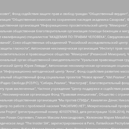
мная некоммерческая организация "Центр по работе с проблемой насилия "НАСИЛИЮ.НЕТ", Межрегиональный профессиональный союз работников здравоохранения "Альянс врачей", Юридическое лицо, зарегистрированное в Латвийской Республике, SIA "Medusa Project" (регистрационный номер 40103797863, дата регистрации 10.06.2014), Некоммерческая организация "Фонд по борьбе с коррупцией", Автономная некоммерческая организация "Институт права и публичной политики", Баданин Роман Сергеевич, Гликин Максим Александрович, Железнова Мария Михайловна, Лукьянова Юлия Сергеевна, Маетная Елизавета Витальевна, Маняхин Петр Борисович, Чуракова Ольга Владимировна, Ярош Юлия Петровна, Юридическое лицо "The Insider SIA", зарегистрированное в Риге, Латвийская Республика (дата регистрации 26.06.2015), являющееся администратором доменного имени интернет-издания "The Insider SIA", https://theins.ru, Постернак Алексей Евгеньевич, Рубин Михаил Аркадьевич, Анин Роман Александрович, Юридическое лицо Istories fonds, зарегистрированное в Латвийской Республике (регистрационный номер 50008295751, дата регистрации 24.02.2020), Великовский Дмитрий Александрович, Долинина Ирина Николаевна, Мароховская Алеся Алексеевна, Шлейнов Роман Юрьевич, Шмагун Олеся Валентиновна, Общество с ограниченной ответственностью "Альтаир 2021", Общество с ограниченной ответственностью "Вега 2021", Общество с ограниченной ответственностью "Главный редактор 2021", Общество с ограниченной ответственностью "Ромашки монолит", Важенков Артем Валерьевич, Ивановская областная общественная организация "Центр гендерных исследований", Гурман Юрий Альбертович, Медиапроект "ОВД-Инфо", Егоров Владимир Владимирович, Жилинский Владимир Александрович, Общество с ограниченной ответственностью "ЗП", Иванова София Юрьевна, Карезина Инна Павловна, Кильтау Екатерина Викторовна, Петров Алексей Викторович, Пискунов Сергей Евгеньевич, Смирнов Сергей Сергеевич, Тихонов Михаил Сергеевич, Общество с ограниченной ответственностью "ЖУРНАЛИСТ-ИНОСТРАННЫЙ АГЕНТ", Арапова Галина Юрьевна, Вольтская Татьяна Анатольевна, Американская компания "Mason G.E.S. Anonymous Foundation" (США), являющаяся владельцем интернет-издания https://mnews.world/, Компания "Stichting Bellingcat", зарегистрированная в Нидерландах (дата регистрации 11.07.2018), Захаров Андрей Вячеславович, Клепиковская Екатерина Дмитриевна, Общество с ограниченной ответственностью "МЕМО", Перл Роман Александрович, Симонов Евгений Алексеевич, Соловьева Елена Анатольевна, Сотников Даниил Владимирович, Сурначева Елизавета Дмитриевна, Автономная некоммерческая организация по защите прав человека и информированию населения "Якутия – Наше Мнение", Общество с ограниченной ответственностью "Москоу диджитал медиа", с 26.01.2023 Общество с ограниченной ответственностью "Чайка Белые сады", Ветошкина Валерия Валерьевна, Заговора Максим Александрович, Межрегиональное общественное движение "Российская ЛГБТ - сеть", Оленичев Максим Владимирович, Павлов Иван Юрьевич, Скворцова Елена Сергеевна, Общество с ограниченной ответственностью "Как бы инагент", Кочетков Игорь Викторович, Общество с ограниченной ответственностью "Честные выборы", Еланчик Олег Александрович, Общество с ограниченной ответственностью "Нобелевский призыв", Гималова Регина Эмилевна, Григорьев Андрей Валерьевич, Григорьева Алина Александровна, Ассоциация по содействию защите прав призывников, альтернативнослужащих и военнослужащих "Правозащитная группа "Гражданин.Армия.Право", Хисамова Регина Фаритовна, Автономная некоммерческая организация по реализации социально-правовых программ "Лилит", Дальн