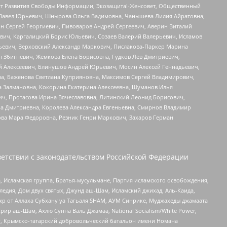
тут Развития Свободы Информации, Экозащита!-Женсовет, Общественный
й Павел Юрьевич, Шнырова Ольга Вадимовна, Чанышева Лилия Айратовна,
ин Сергей Георгиевич, Пивоваров Андрей Сергеевич, Аверин Виталий
вич, Каргалицкий Борис Юльевич, Созаев Валерий Валерьевич, Исламов
льевич, Верховский Александр Маркович, Пислакова-Паркер Марина
н Збигневич, Жемкова Елена Борисовна, Гудков Лев Дмитриевич,
й Алексеевич, Блинушов Андрей Юрьевич, Мосин Алексей Геннадьевич,
а, Баженова Светлана Куприяновна, Максимов Сергей Владимирович,
а Залмановна, Кокорина Екатерина Алексеевна, Шуманов Илья
ч, Протасова Ирина Вячеславовна, Литинский Леонид Борисович,
а Дмитриевна, Королева Александра Евгеньевна, Смирнов Владимир
ова Мара Федоровна, Резник Генри Маркович, Захаров Герман
етствии с законодательством Российской Федерации
 Исламская группа, Братья-мусульмане, Партия исламского освобождения,
едия, Дом двух святых, Джунд аш-Шам, Исламский джихад, Аль-Каида,
жр от Аллаха Субхану уа Тагьаля SHAM, АУМ Синрике, Муджахеды джамаата
рир аш-Шам, Ахлю Сунна Валь Джамаа, National Socialism/White Power,
рг, Крымско-татарский добровольческий батальон имени Номана