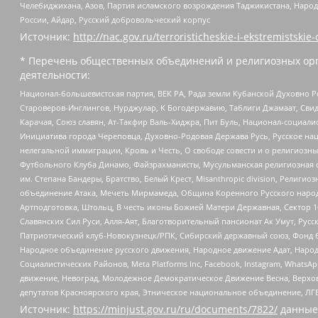
Челебиджихана, Азов, Партия исламского возрождения Таджикистана, Народ
России, Айдар, Русский добровольческий корпус
Источник:
http://nac.gov.ru/terroristicheskie-i-ekstremistskie-
* Перечень общественных объединений и религиозных орг
деятельности:
Национал-большевистская партия, ВЕК РА, Рада земли Кубанской Духовно
Староверов-Инглингов, Нурджулар, К Богодержавию, Таблиги Джамаат, Сви
Карачая, Союз славян, Ат-Такфир Валь-Хиджра, Пит Буль, Национал-социал
Инициатива города Череповца, Духовно-Родовая Держава Русь, Русское н
нелегальной иммиграции, Кровь и Честь, О свободе совести и о религиоз
Футбольного Клуба Динамо, Файзрахманисты, Мусульманская религиозная о
им. Степана Бандеры, Братство, Белый Крест, Misanthropic division, Рели
объединение Атака, Мечеть Мирмамеда, Община Коренного Русского народа
Артподготовка, Штольц, В честь иконы Божией Матери Державная, Сектор 1
Славянских Сил Руси, Алля-Аят, Благотворительный пансионат Ак Умут, Русск
Патриотический клуб-Новокузнецк/РПК, Сибирский державный союз, Фонд б
Народное объединение русского движения, Народное движение Адат, Народ
Социалистических Районов, Meta Platforms Inc, Facebook, Instagram, Wha
движение, Невоград, Молодежное Демократическое Движение Весна, Верхов
депутатов Красноярского края, Этническое национальное объединение, ЛГ
Источник:
https://minjust.gov.ru/ru/documents/7822/
данные