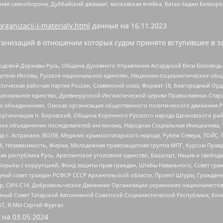
ная самооборона, Дуббайский джамаат, московская ячейка, Батал-Хаджи Белхор
organizacii-i-materialy.html
данные на
16.11.2023
анизаций в отношении которых судом принято вступившее в з
 Родовой Державы Русь, Община Духовного Управления Асгардской Веси Беловод
детели Иеговы, Русское национальное единство, Национал-социалистическое об
истическая рабочая партия России, Славянский союз, Формат-18, Благородный Ор
ациональное единство, Древнерусской Инглистической церкви Православных Ста
ных объединениях, Омская организация общественного политического движения Р
рганизация п. Боровский, Община Коренного Русского народа Щелковского район
гиозное объединение последователей инглиизма, Народная Социальная Инициатива,
 г. Астрахани, ВОЛЯ, Меджлис крымскотатарского народа, Рубеж Севера, ТОЙС, 
6, Независимость, Фирма, Молодежная правозащитная группа МПГ, Курсом Правд
ая республика Русь, Арестантское уголовное единство, Башкорт, Нация и свобода,
орьбы с коррупцией, Фонд защиты прав граждан, Штабы Навального, Совет гражд
ный совет граждан РСФСР СССР Архангельской области, Проект Штурм, Граждане 
tsApp, СИЧ-С14, Добровольческое Движение Организации украинских националисто
ный Совет Татарской Автономной Советской Социалистической Республики, Кон
БТ, Я.МЫ Сергей Фургал
 на
03.05.2024