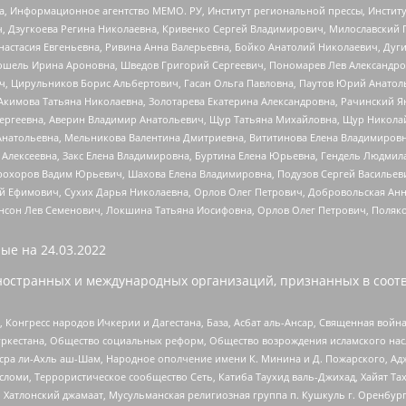
а, Информационное агентство МЕМО. РУ, Институт региональной прессы, Инсти
ч, Дзугкоева Регина Николаевна, Кривенко Сергей Владимирович, Милославски
настасия Евгеньевна, Ривина Анна Валерьевна, Бойко Анатолий Николаевич, Дуг
ошель Ирина Ароновна, Шведов Григорий Сергеевич, Пономарев Лев Александро
ч, Цирульников Борис Альбертович, Гасан Ольга Павловна, Паутов Юрий Анато
Акимова Татьяна Николаевна, Золотарева Екатерина Александровна, Рачинский Я
Сергеевна, Аверин Владимир Анатольевич, Щур Татьяна Михайловна, Щур Никола
Анатольевна, Мельникова Валентина Дмитриевна, Вититинова Елена Владимировн
 Алексеевна, Закс Елена Владимировна, Буртина Елена Юрьевна, Гендель Людмил
рохоров Вадим Юрьевич, Шахова Елена Владимировна, Подузов Сергей Васильеви
й Ефимович, Сухих Дарья Николаевна, Орлов Олег Петрович, Добровольская Анн
нсон Лев Семенович, Локшина Татьяна Иосифовна, Орлов Олег Петрович, Поляк
ые на
24.03.2022
ностранных и международных организаций, признанных в соотв
нгресс народов Ичкерии и Дагестана, База, Асбат аль-Ансар, Священная война,
уркестана, Общество социальных реформ, Общество возрождения исламского насл
Нусра ли-Ахль аш-Шам, Народное ополчение имени К. Минина и Д. Пожарского, Ад
сломи, Террористическое сообщество Сеть, Катиба Таухид валь-Джихад, Хайят Тах
, Хатлонский джамаат, Мусульманская религиозная группа п. Кушкуль г. Оренбу