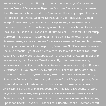
Николаевич, Дугин Сергей Георгиевич, Пивоваров Андрей Сергеевич,
Аверин Виталий Евгеньевич, Барахоев Магомед Бекханович, Шарипков
Олег Викторович, Мошель Ирина Ароновна, Шведов Григорий Сергеевич,
Пономарев Лев Александрович, Каргалицкий Борис Юльевич, Созаев
Валерий Валерьевич, Исламов Тимур Рифгатович, Романова Ольга
Евгеньевна, Щаров Сергей Алексадрович, Цирульников Борис Альбертович,
Гасан Ольга Павловна, Паутов Юрий Анатольевич, Верховский Александр
Маркович, Пислакова-Паркер Марина Петровна, Кочеткова Татьяна
Владимировна, Чуркина Наталья Валерьевна, Акимова Татьяна Николаевна,
Золотарева Екатерина Александровна, Рачинский Ян Збигневич, Жемкова
Елена Борисовна, Гудков Лев Дмитриевич, Илларионова Юлия Юрьевна,
Саранг Анна Васильевна, Захарова Светлана Сергеевна, Аверин Владимир
Анатольевич, Щур Татьяна Михайловна, Щур Николай Алексеевич,
Блинушов Андрей Юрьевич, Мосин Алексей Геннадьевич, Гефтер Валентин
Михайлович, Симонов Алексей Кириллович, Флиге Ирина Анатольевна,
Мельникова Валентина Дмитриевна, Вититинова Елена Владимировна,
Баженова Светлана Куприяновна, Максимов Сергей Владимирович, Беляев
Сергей Иванович, Голубева Елена Николаевна, Ганнушкина Светлана
Алексеевна, Закс Елена Владимировна, Буртина Елена Юрьевна, Гендель
Людмила Залмановна, Кокорина Екатерина Алексеевна, Шуманов Илья
Вячеславович, Арапова Галина Юрьевна, Свечников Анатолий Мариевич,
Прохоров Вадим Юрьевич, Шахова Елена Владимировна, Подузов Сергей