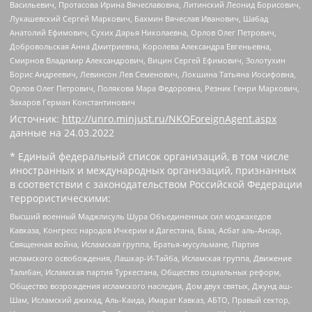
Васильевич, Протасова Ирина Вячеславовна, Литинский Леонид Борисович,
Лукашевский Сергей Маркович, Бахмин Вячеслав Иванович, Шабад
Анатолий Ефимович, Сухих Дарья Николаевна, Орлов Олег Петрович,
Добровольская Анна Дмитриевна, Королева Александра Евгеньевна,
Смирнов Владимир Александрович, Вицин Сергей Ефимович, Золотухин
Борис Андреевич, Левинсон Лев Семенович, Локшина Татьяна Иосифовна,
Орлов Олег Петрович, Полякова Мара Федоровна, Резник Генри Маркович,
Захаров Герман Константинович
Источник:
http://unro.minjust.ru/NKOForeignAgent.aspx
данные на
24.03.2022
* Единый федеральный список организаций, в том числе
иностранных и международных организаций, признанных
в соответствии с законодательством Российской Федерации
террористическими:
Высший военный Маджлисуль Шура Объединенных сил моджахедов
Кавказа, Конгресс народов Ичкерии и Дагестана, База, Асбат аль-Ансар,
Священная война, Исламская группа, Братья-мусульмане, Партия
исламского освобождения, Лашкар-И-Тайба, Исламская группа, Движение
Талибан, Исламская партия Туркестана, Общество социальных реформ,
Общество возрождения исламского наследия, Дом двух святых, Джунд аш-
Шам, Исламский джихад, Аль-Каида, Имарат Кавказ, АБТО, Правый сектор,