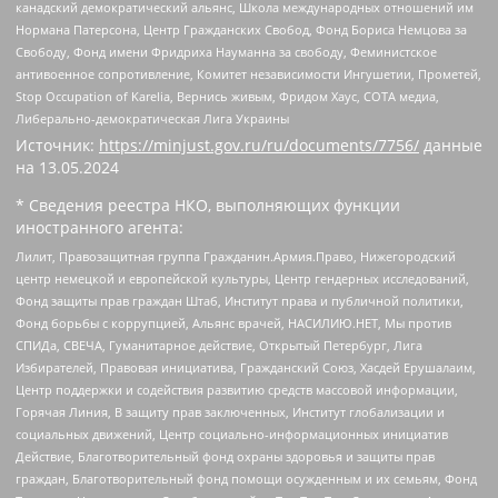
канадский демократический альянс, Школа международных отношений им
Нормана Патерсона, Центр Гражданских Свобод, Фонд Бориса Немцова за
Свободу, Фонд имени Фридриха Науманна за свободу, Феминистское
антивоенное сопротивление, Комитет независимости Ингушетии, Прометей,
Stop Occupation of Karelia, Вернись живым, Фридом Хаус, СОТА медиа,
Либерально-демократическая Лига Украины
Источник:
https://minjust.gov.ru/ru/documents/7756/
данные
на
13.05.2024
* Сведения реестра НКО, выполняющих функции
иностранного агента:
Лилит, Правозащитная группа Гражданин.Армия.Право, Нижегородский
центр немецкой и европейской культуры, Центр гендерных исследований,
Фонд защиты прав граждан Штаб, Институт права и публичной политики,
Фонд борьбы с коррупцией, Альянс врачей, НАСИЛИЮ.НЕТ, Мы против
СПИДа, СВЕЧА, Гуманитарное действие, Открытый Петербург, Лига
Избирателей, Правовая инициатива, Гражданский Союз, Хасдей Ерушалаим,
Центр поддержки и содействия развитию средств массовой информации,
Горячая Линия, В защиту прав заключенных, Институт глобализации и
социальных движений, Центр социально-информационных инициатив
Действие, Благотворительный фонд охраны здоровья и защиты прав
граждан, Благотворительный фонд помощи осужденным и их семьям, Фонд