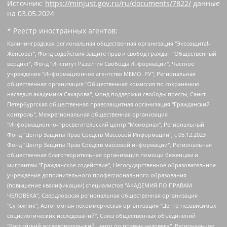
Источник:
https://minjust.gov.ru/ru/documents/7822/
данные
на
03.05.2024
* Реестр иностранных агентов:
Калининградская региональная общественная организация "Экозащита!-Женсовет", Фонд содействия защите прав и свобод граждан "Общественный вердикт", Фонд "Институт Развития Свободы Информации", Частное учреждение "Информационное агентство МЕМО. РУ", Региональная общественная организация "Общественная комиссия по сохранению наследия академика Сахарова", Фонд поддержки свободы прессы, Санкт-Петербургская общественная правозащитная организация "Гражданский контроль", Межрегиональная общественная организация "Информационно-просветительский центр "Мемориал", Региональный Фонд "Центр Защиты Прав Средств Массовой Информации", с 05.12.2023 Фонд "Центр Защиты Прав Средств массовой информации", Региональная общественная благотворительная организация помощи беженцам и мигрантам "Гражданское содействие", Негосударственное образовательное учреждение дополнительного профессионального образования (повышение квалификации) специалистов "АКАДЕМИЯ ПО ПРАВАМ ЧЕЛОВЕКА", Свердловская региональная общественная организация "Сутяжник", Автономная некоммерческая организация "Центр независимых социологических исследований", Союз общественных объединений "Российский исследовательский центр по правам человека", Региональное общественное учреждение научно-информационный центр "МЕМОРИАЛ", Некоммерческая организация "Фонд защиты гласности", Автономная некоммерческая организация "Институт прав человека", Городская общественная организация "Екатеринбургское общество "МЕМОРИАЛ", Городская общественная организация "Рязанское историко-просветительское и правозащитное общество "Мемориал" (Рязанский Мемориал), Челябинский региональный орган общественной самодеятельности – женское общественное объединение "Женщины Евразии", Челябинский региональный орган общественной самодеятельности "Уральская правозащитная группа", Фонд содействия защите здоровья и социальной справедливости имени Андрея Рылькова, Автономная Некоммерческая Организация "Аналитический Центр Юрия Левады", Автономная некоммерческая организация социальной поддержки населения "Проект Апрель", Региональная общественная организация помощи женщинам и детям, находящимся в кризисной ситуации "Информационно-методический центр "Анна", Фонд содействия развитию массовых коммуникаций и правовому просвещению "Так-так-Так", Фонд содействия устойчивому развитию "Серебряная тайга", Свердловский региональный общественный фонд социальных проектов "Новое время", "Idel.Реалии", Кавказ.Реалии, Крым.Реалии, Телеканал Настоящее Время, Татаро-башкирская служба Радио Свобода (Azatliq Radiosi), Радио Свободная Европа/Радио Свобода (PCE/PC), "Сибирь.Реалии", "Фактограф", Благотворительный фонд помощи осужденным и их семьям, Автономная некоммерческая организация "Институт глобализации и социальных движений", Фонд "В защиту прав заключенных", Частное учреждение "Центр поддержки и содействия развитию средств массовой информации", Пензенский региональный общественный благотворительный фонд "Гражданский союз", "Север.Реалии", Некоммерческая организация Фонд "Правовая инициатива", Общество с ограниченной ответственностью "Радио Свободная Европа/Радио Свобода", Чешское информационное агентство "MEDIUM-ORIENT", Красноярская региональная общественная организация "Мы против СПИДа", Камалягин Денис Николаевич, Маркелов Сергей Евгеньевич, Пономарев Лев Александрович, Савицкая Людмила Алексеевна, Автономная некоммерческая организация "Центр по работе с проблемой насилия "НАСИЛИЮ.НЕТ", Межрегиональный профессиональный союз работников здравоохранения "Альянс врачей", Юридическое лицо, зарегистрированное в Латвийской Республике, SIA "Medusa Project" (регистрационный номер 40103797863, дата регистрации 10.06.2014), Некоммерческая организация "Фонд по борьбе с коррупцией", Автономная некоммерческая организация "Институт права и публичной политики", Баданин Роман Сергеевич, Гликин Максим Александрович, Железнова Мария Михайловна, Лукьянова Юлия Сергеевна, Маетная Елизавета Витальевна, Маняхин Петр Борисович, Чуракова Ольга Владимировна, Ярош Юлия Петровна, Юридическое лицо "The Insider SIA", зарегистрированное в Риге, Латвийская Республика (дата регистрации 26.06.2015), являющееся администратором доменного имени интернет-издания "The Insider SIA", https://theins.ru, Постернак Алексей Евгеньевич, Рубин Михаил Аркадьевич, Анин Роман Александрович, Юридическое лицо Istories fonds, зарегистрированное в Латвийской Республике (регистрационный номер 50008295751, дата регистрации 24.02.2020), Великовский Дмитрий Александрович, Долинина Ирина Николаевна, Мароховская Алеся Алексеевна, Шлейнов Роман Юрьевич, Шмагун Олеся Валентиновна, Общество с ограниченной ответственностью "Альтаир 2021", Общество с ограниченной ответственностью "Вега 2021", Общество с ограниченной ответственностью "Главный редактор 2021", Общество с ограниченной ответственностью "Ромашки монолит", Важенков Артем Валерьевич, Ивановская областная общественная организация "Центр гендерных исследований", Гурман Юрий Альбертович, Медиапроект "ОВД-Инфо", Егоров Владимир Владимирович, Жилинский Владимир Александрович, Общество с ограниченной ответственностью "ЗП", Иванова София Юрьевна, Карезина Инна Павловна, Кильтау Екатерина Викторовна, Петров Алексей Викторович, Пискунов Сергей Евгеньевич, Смирнов Сергей Сергеевич, Тихонов Михаил Сергеевич, Общество с ограниченной ответственностью "ЖУРНАЛИСТ-ИНОСТРАННЫЙ АГЕНТ", Арапова Галина Юрьевна, Вольтская Татьяна Анатольевна, Американская компания "Mason G.E.S. Anonymous Foundation" (США), являющаяся владельцем интернет-издания https://mnews.world/, Компания "Stichting Bellingcat", зарегистрированная в Нидерландах (дата регистрации 11.07.2018), Захаров Андрей Вячеславович, Клепиковская Екатерина Дмитриевна, Общество с ограниченной ответственностью "МЕМО", Перл Роман Александрович, Симонов Евгений Алексеевич, Соловьева Елена Анатольевна, Сотников Даниил Владимирович, Сурначева Елизавета Дмитриевна, Автономная некоммерческая организация по защите прав человека и информированию населения "Якутия – Наше Мнение", Общество с ограниченной ответственностью "Москоу диджитал медиа", с 26.01.2023 Общество с ограниченной ответственностью "Чайка Белые сады", Ветошкина Валерия Валерьевна, Заговора Максим Александрович, Межрегиональное общественное движение "Российская ЛГБТ - сеть", Оленичев Максим Владимирович, Павлов Иван Юрьевич, Скворцова Елена Сергеевна, Общество с ограниченной ответственностью "Как бы инагент", Кочетков Игорь Викторович, Общество с ограниченной ответственностью "Честные выборы", Еланчик Олег Александрович, Общество с ограниченной ответственностью "Нобелевский призыв", Гималова Регина Эмилевна, Григорьев Андрей Валерьевич, Григорьева Алина Александровна, Ассоциация по содействию защите прав призывников, альтернативнослужащих и военнослужащих "Правозащитная группа "Гражданин.Армия.Право", Хисамова Регина Фаритовна, Автономная некоммерческая организация по реализации социально-правовых программ "Лилит", Дальневосточное общественное движение "Маяк", Санкт-Петербургская ЛГБТ-инициативная группа "Выход", Инициативная группа ЛГБТ+ "Реверс", Алексеев Андрей Викторович, Бекбулатова Таисия Львовна, Беляев Иван Михайлович, Владыкина Елена Сергеевна, Гельман Марат Александрович, Никульшина Вероника Юрьевна, Толоконникова Надежда Андреевна, Шендерович Виктор Анатольевич, Общество с ограниченной ответственностью "Данное сообщение", Общество с ограниченной ответственностью Издательский дом "Новая глава", Айнбиндер Александра Александровна, Московский комьюнити-центр для ЛГБТ+инициатив, Благотворительный фонд развития филантропии, Deutsche Welle (Германия, Kurt-Schumacher-Strasse 3, 53113 Bonn), Борзунова Мария Михайловна, Воробьев Виктор Викторович, Голубева Анна Львовна, Константинова Алла Михайловна, Малкова Ирина Владимировна, Мурадов Мурад Абдулгалимович, Осетинская Елизавета Николаевна, Понасенков Евгений Николаевич, Ганапольский Матвей Юрьевич, Киселев Евгений Алексеевич, Борухович Ирина Григорьевна, Дремин Иван Тимофеевич, Дубровский Дмитрий Викторович, Красноярская региональная общественная организация поддержки и развития альтернативных образовательных технологий и межкультурных коммуникаций "ИНТЕРРА", Маяковская Екатерина Алексеевна, Фейгин Марк Захарович, Филимонов Андрей Викторович, Дзугкоева Регина Николаевна, Доброхотов Роман Александрович, Дудь Юрий Александрович, Елкин Сергей Владимирович, Кругликов Кирилл Игоревич, Сабунаева Мария Леонидовна, Семенов Алексей Владимирович, Шаинян Карен Багратович, Шульман Екатерина Михайловна, Асафьев Артур Валерьевич, Вахштайн Виктор Семенович, Венедиктов Алексей Алексеевич, Лушникова Екатерина Евгеньевна, Волков Леонид Михайлович, Невзоров Александр Глебович, Пархоменко Сергей Борисович, Сироткин Ярослав Николаевич, Кара-Мурза Владимир Владимирович, Баранова Наталья Владимировна, Гозман Леонид Яковлевич, Кагарлицкий Борис Юльевич, Климарев Михаил Валерьевич, Милов Владимир Станиславович, Автономная некоммерческая организация Краснодарский центр современного искусства "Типография", Моргенштерн Алишер Тагирович, Соболь Любовь Эдуардовна, Общество с ограниченной ответственностью "ЛИЗА НОРМ", Каспаров Гарри Кимович, Ходорковский Михаил Борисович, Общество с ограниченной ответственностью "Апрельские тезисы", Данилович Ирина Брониславовна, Кашин Олег Владимирович, Петров Николай Владимирович, Пивоваров Алексей Владимирович, Соколов Михаил Владимирович, Цветкова Юлия Владимировна, Чичваркин Евгений Александрович, Комитет против пыток/Команда против пыток, Общество с ограниченной ответственностью "Первый научный", Общество с ограниченной ответственностью "Вертолет и ко", Белоцерковская Вероника Борисовна, Кац Максим Евгеньевич, Лазарева Татьяна Юрьевна, Шаведдинов Руслан Табризович, Яшин Илья Валерьевич, Общество с ограниченной ответственностью "Иноагент ААВ", Алешковский Дмитрий Петрович, Альбац Евгения Марковна, Быков Дмитрий Львович, Галямина Юлия Евгеньевна, Лойко Сергей Леонидович, Мартынов Кирилл Константинович, Медведев Сергей Александрович, Крашенинников Федор Геннадиевич, Гордеева Катерина Вл