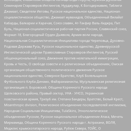
Семинария Староверов-Инглингов, Нурджулар, К Богодержавию, Таблиги
Джамаат, Свидетели Иеговы, Русское национальное единство, Национал-
социалистическое общество, Джамаат мувахидов, Объединенный Вилайат
Кабарды, Балкарии и Карачая, Союз славян, Ат-Такфир Валь-Хиджра, Пит
Буль, Национал-социалистическая рабочая партия России, Славянский союз,
Формат-18, Благородный Орден Дьявола, Армия воли народа,
Национальная Социалистическая Инициатива города Череповца, Духовно-
Родовая Держава Русь, Русское национальное единство, Древнерусской
Инглистической церкви Православных Староверов-Инглингов, Русский
общенациональный союз, Движение против нелегальной иммиграции,
Кровь и Честь, О свободе совести и о религиозных объединениях, Омская
организация общественного политического движения Русское
национальное единство, Северное Братство, Клуб Болельщиков
Футбольного Клуба Динамо, Файзрахманисты, Мусульманская религиозная
организация п. Боровский, Община Коренного Русского народа
Щелковского района, Правый сектор, УНА - УНСО, Украинская
повстанческая армия, Тризуб им. Степана Бандеры, Братство, Белый Крест,
Misanthropic division, Религиозное объединение последователей инглиизма,
Народная Социальная Инициатива, TulaSkins, Этнополитическое
объединение Русские, Русское национальное объединение Атака, Мечеть
Мирмамеда, Община Коренного Русского народа г. Астрахани, ВОЛЯ,
Меджлис крымскотатарского народа, Рубеж Севера, ТОЙС, О