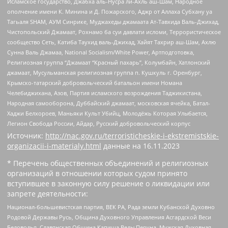
Исламское государство, Джабха аль-Нусра ли-Ахль аш-Шам, Народное
ополчение имени К. Минина и Д. Пожарского, Аджр от Аллаха Субхану уа
Тагьаля SHAM, АУМ Синрике, Муджахеды джамаата Ат-Тавхида Валь-Джихад,
Чистопольский Джамаат, Рохнамо ба суи давлати исломи, Террористическое
сообщество Сеть, Катиба Таухид валь-Джихад, Хайят Тахрир аш-Шам, Ахлю
Сунна Валь Джамаа, National Socialism/White Power, Артподготовка,
Религиозная группа “Джамаат “Красный пахарь”, Колумбайн, Хатлонский
джамаат, Мусульманская религиозная группа п. Кушкуль г. Оренбург,
Крымско-татарский добровольческий батальон имени Номана
Челебиджихана, Азов, Партия исламского возрождения Таджикистана,
Народная самооборона, Дуббайский джамаат, московская ячейка, Батал-
Хаджи Белхороев, Маньяки Культ Убийц, Молодёжь Которая Улыбается,
Легион Свобода России, Айдар, Русский добровольческий корпус
Источник:
http://nac.gov.ru/terroristicheskie-i-ekstremistskie-
organizacii-i-materialy.html
данные на
16.11.2023
* Перечень общественных объединений и религиозных
организаций в отношении которых судом принято
вступившее в законную силу решение о ликвидации или
запрете деятельности:
Национал-большевистская партия, ВЕК РА, Рада земли Кубанской Духовно
Родовой Державы Русь, Община Духовного Управления Асгардской Веси
Беловодья, Славянская Община Капища Веды Перуна, Мужская Духовная