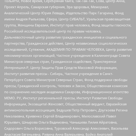
Тольятти, Новое время, Серебряная тайга, Так-Так-Так, Сова, центр Анна,
Проект Апрель, Самарская губерния, Эра здоровья, Мемориал,
Аналитический Центр Юрия Левады, Издательство Парк Гагарина, Фонд
имени Андрея Рылькова, Сфера, Центр СИБАЛЬТ, Уральская правозащитная
группа, Женщины Евразии, Институт прав человека, Фонд защиты гласности,
Российский исследовательский центр по правам человека,
Дальневосточный центр развития гражданских инициатив и социального
партнерства, Гражданское действие, Центр независимых социологических
исследований, Сутяжник, АКАДЕМИЯ ПО ПРАВАМ ЧЕЛОВЕКА, Центр развития
некоммерческих организаций, Частное учреждение в Калининграде Совета
Министров северных стран, Гражданское содействие, Трансперенси
Интернешнл-Р, Центр Защиты Прав Средств Массовой Информации,
Институт развития прессы - Сибирь, Частное учреждение в Санкт-
Петербурге Совета Министров Северных Стран, Фонд поддержки свободы
прессы, Гражданский контроль, Человек и Закон, Общественная комиссия
по сохранению наследия академика Сахарова, Информационное агентство
МЕМО. РУ, Институт региональной прессы, Институт Развития Свободы
Информации, Экозащита!-Женсовет, Общественный вердикт, Евразийская
антимонопольная ассоциация, Бедушев Петр Петрович, Дзугкоева Регина
Николаевна, Кривенко Сергей Владимирович, Милославский Павел
Юрьевич, Шнырова Ольга Вадимовна, Чанышева Лилия Айратовна,
Сидорович Ольга Борисовна, Туровский Александр Алексеевич, Васильева
Анастасия Евгеньевна, Ривина Анна Валерьевна, Бойко Анатолий