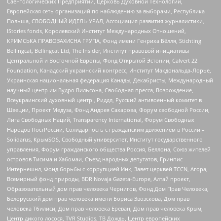
Саентологических Предприятий, Церковь Духовной Технологии,
Европейская сеть организаций по наблюдению за выборами, Республика
Польша, СВОБОДНЫЙ ИДЕЛЬ-УРАЛ, Ассоциация развития журналистики,
IStories fonds, Королевский Институт Международных Отношений,
КРИМСЬКА ПРАВОЗАХИСНА ГРУПА, Фонд имени Генриха Бёлля, Stichting
Bellingcat, Bellingcat Ltd, The Insider, Институт правовой инициативы
Центральной и Восточной Европы, Фонд Открытой Эстонии, Calvert 22
Foundation, Канадский украинский конгресс, Институт Макдональда-Лорье,
Украинская национальная федерация Канады, Декабристы, Международный
научный центр им Вудро Вильсона, Свободная пресса, Возрождение,
Всеукраинский духовный центр , Риддл, Русский антивоенный комитет в
Швеции, Проект Медуза, Фонд Андрея Сахарова, Форум свободной России,
Лига Свободных Наций, Transparеncy International, Форум Свободных
Народов ПостРоссии, Солидарность с гражданским движением в России –
Solidarus, КрымSOS, Свободный университет, Институт государственного
управления, Форум гражданского общества Россия, Беллона, Союз жителей
островов Тисима и Хабомаи, Съезд народных депутатов, Гринпис
Интернешнл, Фонд борьбы с коррупцией Инк, Завет церквей TCCN, Агора,
Всемирный фонд природы, BDR Novaja Gazeta-Europe, Алтай проект,
Образовательный дом прав человека Чернигов, Фонд Дом Прав Человека,
Белорусский дом прав человека имени Бориса Звозскова, Дом прав
человека Тбилиси, Дом прав человека Ереван, Дом прав человека Крым,
Центр дикого лосося, TVR Studios, ТВ Дождь, Центр европейских