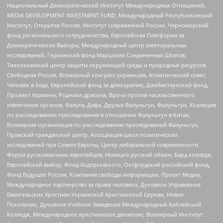
Национальный Демократический Институт Международных Отношений,
MEDIA DEVELOPMENT INVESTMENT FUND, Международный Республиканский
Институт, Открытая Россия, Институт современной России, Черноморский
фонд регионального сотрудничества, Европейская Платформа за
Демократические Выборы, Международный центр электоральных
исследований, Германский фонд Маршалла Соединенных Штатов,
Тихоокеанский центр защиты окружающей среды и природных ресурсов,
Свободная Россия, Всемирный конгресс украинцев, Атлантический совет,
Человек в беде, Европейский фонд за демократию, Джеймстаунский фонд,
Прожект Хармони, Родники дракона, Врачи против насильственного
извлечения органов, Фалунь Дафа, Друзья Фалуньгун, Фалуньгун, Коалиция
по расследованию преследования в отношении Фалуньгун в Китае,
Всемирная организация по расследованию преследований Фалуньгун,
Пражский гражданский центр, Ассоциация школ политических
исследований при Совете Европы, Центр либеральной современности,
Форум русскоязычных европейцев, Немецко-русский обмен, Бард колледж,
Европейский выбор, Фонд Ходорковского, Оксфордский российский фонд,
Фонд Будущее России, Компания свободы информации, Проект Медиа,
Международное партнерство за права человека, Духовное Управление
Евангельских Христиан Украинской Христианской Церкви, Новое
Поколение, Духовное Учебное Заведение Международный Библейский
Колледж, Международное христианское движение, Всемирный Институт