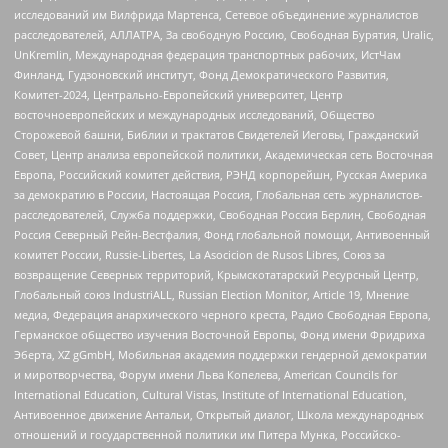
исследований им Вилфрида Мартенса, Сетевое объединение журналистов
расследователей, АЛЛАТРА, За свободную Россию, Свободная Бурятия, Uralic,
UnKremlin, Международная федерация транспортных рабочих, ИстЧам
Финланд, Гудзоновский институт, Фонд Демократического Развития,
Комитет-2024, Центрально-Европейский университет, Центр
восточноевропейских и международных исследований, Общество
Сторожевой башни, Библии и трактатов Свидетелей Иеговы, Гражданский
Совет, Центр анализа европейской политики, Академическая сеть Восточная
Европа, Российский комитет действия, РЭНД корпорейшн, Русская Америка
за демократию в России, Настоящая Россия, Глобальная сеть журналистов-
расследователей, Служба поддержки, Свободная Россия Берлин, Свободная
Россия Северный Рейн-Вестфалия, Фонд глобальной помощи, Антивоенный
комитет России, Russie-Libertes, La Asocicion de Rusos Libres, Союз за
возвращение Северных территорий, Крымскотатарский Ресурсный Центр,
Глобальный союз IndustriALL, Russian Election Monitor, Article 19, Мнение
медиа, Федерация анархического черного креста, Радио Свободная Европа,
Германское общество изучения Восточной Европы, Фонд имени Фридриха
Эберта, XZ gGmbH, Мобильная академия поддержки гендерной демократии
и миротворчества, Форум имени Льва Копелева, American Councils for
International Education, Cultural Vistas, Institute of International Education,
Антивоенное движение Антальи, Открытый диалог, Школа международных
отношений и государственной политики им Питера Мунка, Российско-