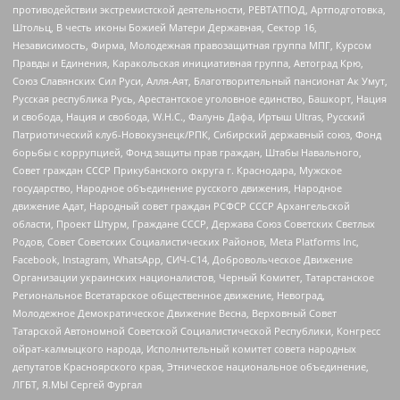
противодействии экстремистской деятельности, РЕВТАТПОД, Артподготовка,
Штольц, В честь иконы Божией Матери Державная, Сектор 16,
Независимость, Фирма, Молодежная правозащитная группа МПГ, Курсом
Правды и Единения, Каракольская инициативная группа, Автоград Крю,
Союз Славянских Сил Руси, Алля-Аят, Благотворительный пансионат Ак Умут,
Русская республика Русь, Арестантское уголовное единство, Башкорт, Нация
и свобода, Нация и свобода, W.H.С., Фалунь Дафа, Иртыш Ultras, Русский
Патриотический клуб-Новокузнецк/РПК, Сибирский державный союз, Фонд
борьбы с коррупцией, Фонд защиты прав граждан, Штабы Навального,
Совет граждан СССР Прикубанского округа г. Краснодара, Мужское
государство, Народное объединение русского движения, Народное
движение Адат, Народный совет граждан РСФСР СССР Архангельской
области, Проект Штурм, Граждане СССР, Держава Союз Советских Светлых
Родов, Совет Советских Социалистических Районов, Meta Platforms Inc,
Facebook, Instagram, WhatsApp, СИЧ-С14, Добровольческое Движение
Организации украинских националистов, Черный Комитет, Татарстанское
Региональное Всетатарское общественное движение, Невоград,
Молодежное Демократическое Движение Весна, Верховный Совет
Татарской Автономной Советской Социалистической Республики, Конгресс
ойрат-калмыцкого народа, Исполнительный комитет совета народных
депутатов Красноярского края, Этническое национальное объединение,
ЛГБТ, Я.МЫ Сергей Фургал