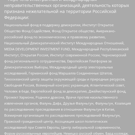
неправительственных организаций, деятельность которых
признана нежелательной на территории Российской
Федерации:
Национальный фонд в поддержку демократии, Институт Открытое
Общество Фонд Содействия, Фонд Открытое общество, Американо-
российский фонд по экономическому и правовому развитию,
Национальный Демократический Институт Международных Отношений,
MEDIA DEVELOPMENT INVESTMENT FUND, Международный Республиканский
Институт, Открытая Россия, Институт современной России, Черноморский
фонд регионального сотрудничества, Европейская Платформа за
Демократические Выборы, Международный центр электоральных
исследований, Германский фонд Маршалла Соединенных Штатов,
Тихоокеанский центр защиты окружающей среды и природных ресурсов,
Свободная Россия, Всемирный конгресс украинцев, Атлантический совет,
Человек в беде, Европейский фонд за демократию, Джеймстаунский фонд,
Прожект Хармони, Родники дракона, Врачи против насильственного
извлечения органов, Фалунь Дафа, Друзья Фалуньгун, Фалуньгун, Коалиция
по расследованию преследования в отношении Фалуньгун в Китае,
Всемирная организация по расследованию преследований Фалуньгун,
Пражский гражданский центр, Ассоциация школ политических
исследований при Совете Европы, Центр либеральной современности,
Форум русскоязычных европейцев, Немецко-русский обмен, Бард колледж,