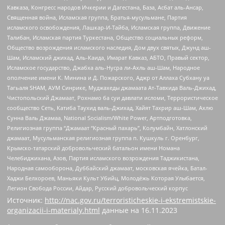
Кавказа, Конгресс народов Ичкерии и Дагестана, База, Асбат аль-Ансар,
Священная война, Исламская группа, Братья-мусульмане, Партия
исламского освобождения, Лашкар-И-Тайба, Исламская группа, Движение
Талибан, Исламская партия Туркестана, Общество социальных реформ,
Общество возрождения исламского наследия, Дом двух святых, Джунд аш-
Шам, Исламский джихад, Аль-Каида, Имарат Кавказ, АБТО, Правый сектор,
Исламское государство, Джабха аль-Нусра ли-Ахль аш-Шам, Народное
ополчение имени К. Минина и Д. Пожарского, Аджр от Аллаха Субхану уа
Тагьаля SHAM, АУМ Синрике, Муджахеды джамаата Ат-Тавхида Валь-Джихад,
Чистопольский Джамаат, Рохнамо ба суи давлати исломи, Террористическое
сообщество Сеть, Катиба Таухид валь-Джихад, Хайят Тахрир аш-Шам, Ахлю
Сунна Валь Джамаа, National Socialism/White Power, Артподготовка,
Религиозная группа “Джамаат “Красный пахарь”, Колумбайн, Хатлонский
джамаат, Мусульманская религиозная группа п. Кушкуль г. Оренбург,
Крымско-татарский добровольческий батальон имени Номана
Челебиджихана, Азов, Партия исламского возрождения Таджикистана,
Народная самооборона, Дуббайский джамаат, московская ячейка, Батал-
Хаджи Белхороев, Маньяки Культ Убийц, Молодёжь Которая Улыбается,
Легион Свобода России, Айдар, Русский добровольческий корпус
Источник:
http://nac.gov.ru/terroristicheskie-i-ekstremistskie-
organizacii-i-materialy.html
данные на
16.11.2023