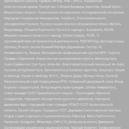
Щелковского района, Правый сектор, УНА - УНСО, Украинская
повстанческая армия, Тризуб им. Степана Бандеры, Братство, Белый Крест,
Misanthropic division, Религиозное объединение последователей инглиизма,
Народная Социальная Инициатива, TulaSkins, Этнополитическое
объединение Русские, Русское национальное объединение Атака, Мечеть
Мирмамеда, Община Коренного Русского народа г. Астрахани, ВОЛЯ,
Меджлис крымскотатарского народа, Рубеж Севера, ТОЙС, О
противодействии экстремистской деятельности, РЕВТАТПОД, Артподготовка,
Штольц, В честь иконы Божией Матери Державная, Сектор 16,
Независимость, Фирма, Молодежная правозащитная группа МПГ, Курсом
Правды и Единения, Каракольская инициативная группа, Автоград Крю,
Союз Славянских Сил Руси, Алля-Аят, Благотворительный пансионат Ак Умут,
Русская республика Русь, Арестантское уголовное единство, Башкорт, Нация
и свобода, Нация и свобода, W.H.С., Фалунь Дафа, Иртыш Ultras, Русский
Патриотический клуб-Новокузнецк/РПК, Сибирский державный союз, Фонд
борьбы с коррупцией, Фонд защиты прав граждан, Штабы Навального,
Совет граждан СССР Прикубанского округа г. Краснодара, Мужское
государство, Народное объединение русского движения, Народное
движение Адат, Народный совет граждан РСФСР СССР Архангельской
области, Проект Штурм, Граждане СССР, Держава Союз Советских Светлых
Родов, Совет Советских Социалистических Районов, Meta Platforms Inc,
Facebook, Instagram, WhatsApp, СИЧ-С14, Добровольческое Движение
Организации украинских националистов, Черный Комитет, Татарстанское