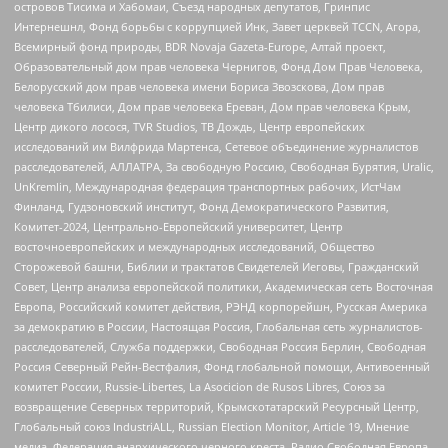
островов Тисима и Хабомаи, Съезд народных депутатов, Гринпис
Интернешнл, Фонд борьбы с коррупцией Инк, Завет церквей TCCN, Агора,
Всемирный фонд природы, BDR Novaja Gazeta-Europe, Алтай проект,
Образовательный дом прав человека Чернигов, Фонд Дом Прав Человека,
Белорусский дом прав человека имени Бориса Звозскова, Дом прав
человека Тбилиси, Дом прав человека Ереван, Дом прав человека Крым,
Центр дикого лосося, TVR Studios, ТВ Дождь, Центр европейских
исследований им Вилфрида Мартенса, Сетевое объединение журналистов
расследователей, АЛЛАТРА, За свободную Россию, Свободная Бурятия, Uralic,
UnKremlin, Международная федерация транспортных рабочих, ИстЧам
Финланд, Гудзоновский институт, Фонд Демократического Развития,
Комитет-2024, Центрально-Европейский университет, Центр
восточноевропейских и международных исследований, Общество
Сторожевой башни, Библии и трактатов Свидетелей Иеговы, Гражданский
Совет, Центр анализа европейской политики, Академическая сеть Восточная
Европа, Российский комитет действия, РЭНД корпорейшн, Русская Америка
за демократию в России, Настоящая Россия, Глобальная сеть журналистов-
расследователей, Служба поддержки, Свободная Россия Берлин, Свободная
Россия Северный Рейн-Вестфалия, Фонд глобальной помощи, Антивоенный
комитет России, Russie-Libertes, La Asocicion de Rusos Libres, Союз за
возвращение Северных территорий, Крымскотатарский Ресурсный Центр,
Глобальный союз IndustriALL, Russian Election Monitor, Article 19, Мнение
медиа, Федерация анархического черного креста, Радио Свободная Европа,