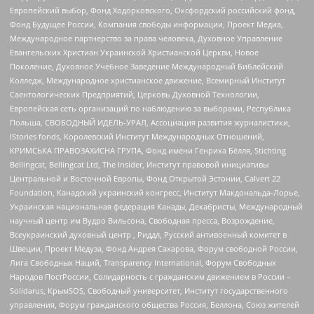
Европейский выбор, Фонд Ходорковского, Оксфордский российский фонд,
Фонд Будущее России, Компания свободы информации, Проект Медиа,
Международное партнерство за права человека, Духовное Управление
Евангельских Христиан Украинской Христианской Церкви, Новое
Поколение, Духовное Учебное Заведение Международный Библейский
Колледж, Международное христианское движение, Всемирный Институт
Саентологических Предприятий, Церковь Духовной Технологии,
Европейская сеть организаций по наблюдению за выборами, Республика
Польша, СВОБОДНЫЙ ИДЕЛЬ-УРАЛ, Ассоциация развития журналистики,
IStories fonds, Королевский Институт Международных Отношений,
КРИМСЬКА ПРАВОЗАХИСНА ГРУПА, Фонд имени Генриха Бёлля, Stichting
Bellingcat, Bellingcat Ltd, The Insider, Институт правовой инициативы
Центральной и Восточной Европы, Фонд Открытой Эстонии, Calvert 22
Foundation, Канадский украинский конгресс, Институт Макдональда-Лорье,
Украинская национальная федерация Канады, Декабристы, Международный
научный центр им Вудро Вильсона, Свободная пресса, Возрождение,
Всеукраинский духовный центр , Риддл, Русский антивоенный комитет в
Швеции, Проект Медуза, Фонд Андрея Сахарова, Форум свободной России,
Лига Свободных Наций, Transparеncy International, Форум Свободных
Народов ПостРоссии, Солидарность с гражданским движением в России –
Solidarus, КрымSOS, Свободный университет, Институт государственного
управления, Форум гражданского общества Россия, Беллона, Союз жителей