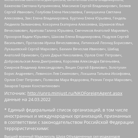
Баженова Светлана Куприяновна, Максимов Сергей Владимирович, Беляев
Сергей Иванович, Голубева Елена Николаевна, Ганнушкина Светлана
Алексеевна, Закс Елена Владимировна, Буртина Елена Юрьевна, Гендель
Людмила Залмановна, Кокорина Екатерина Алексеевна, Шуманов Илья
Вячеславович, Арапова Галина Юрьевна, Свечников Анатолий Мариевич,
Прохоров Вадим Юрьевич, Шахова Елена Владимировна, Подузов Сергей
Васильевич, Протасова Ирина Вячеславовна, Литинский Леонид Борисович,
Лукашевский Сергей Маркович, Бахмин Вячеслав Иванович, Шабад
Анатолий Ефимович, Сухих Дарья Николаевна, Орлов Олег Петрович,
Добровольская Анна Дмитриевна, Королева Александра Евгеньевна,
Смирнов Владимир Александрович, Вицин Сергей Ефимович, Золотухин
Борис Андреевич, Левинсон Лев Семенович, Локшина Татьяна Иосифовна,
Орлов Олег Петрович, Полякова Мара Федоровна, Резник Генри Маркович,
Захаров Герман Константинович
Источник:
http://unro.minjust.ru/NKOForeignAgent.aspx
данные на
24.03.2022
* Единый федеральный список организаций, в том числе
иностранных и международных организаций, признанных
в соответствии с законодательством Российской Федерации
террористическими:
Высший военный Маджлисуль Шура Объединенных сил моджахедов