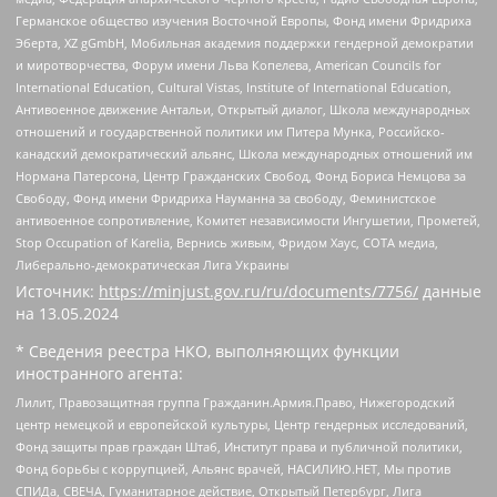
Германское общество изучения Восточной Европы, Фонд имени Фридриха
Эберта, XZ gGmbH, Мобильная академия поддержки гендерной демократии
и миротворчества, Форум имени Льва Копелева, American Councils for
International Education, Cultural Vistas, Institute of International Education,
Антивоенное движение Антальи, Открытый диалог, Школа международных
отношений и государственной политики им Питера Мунка, Российско-
канадский демократический альянс, Школа международных отношений им
Нормана Патерсона, Центр Гражданских Свобод, Фонд Бориса Немцова за
Свободу, Фонд имени Фридриха Науманна за свободу, Феминистское
антивоенное сопротивление, Комитет независимости Ингушетии, Прометей,
Stop Occupation of Karelia, Вернись живым, Фридом Хаус, СОТА медиа,
Либерально-демократическая Лига Украины
Источник:
https://minjust.gov.ru/ru/documents/7756/
данные
на
13.05.2024
* Сведения реестра НКО, выполняющих функции
иностранного агента:
Лилит, Правозащитная группа Гражданин.Армия.Право, Нижегородский
центр немецкой и европейской культуры, Центр гендерных исследований,
Фонд защиты прав граждан Штаб, Институт права и публичной политики,
Фонд борьбы с коррупцией, Альянс врачей, НАСИЛИЮ.НЕТ, Мы против
СПИДа, СВЕЧА, Гуманитарное действие, Открытый Петербург, Лига