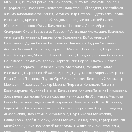
МЕМО. РУ, Институт региональной прессы, Институт Развития Свободы
Информации, Экозащита!-Женсовет, Общественный вердикт, Евразийская
антимонопольная ассоциация, Бедушев Петр Петрович, Дзугкоева Регина
Николаевна, Кривенко Сергей Владимирович, Милославский Павел
Юрьевич, Шнырова Ольга Вадимовна, Чанышева Лилия Айратовна,
Сидорович Ольга Борисовна, Туровский Александр Алексеевич, Васильева
Анастасия Евгеньевна, Ривина Анна Валерьевна, Бойко Анатолий
Николаевич, Дугин Сергей Георгиевич, Пивоваров Андрей Сергеевич,
Аверин Виталий Евгеньевич, Барахоев Магомед Бекханович, Шарипков
Олег Викторович, Мошель Ирина Ароновна, Шведов Григорий Сергеевич,
Пономарев Лев Александрович, Каргалицкий Борис Юльевич, Созаев
Валерий Валерьевич, Исламов Тимур Рифгатович, Романова Ольга
Евгеньевна, Щаров Сергей Алексадрович, Цирульников Борис Альбертович,
Гасан Ольга Павловна, Паутов Юрий Анатольевич, Верховский Александр
Маркович, Пислакова-Паркер Марина Петровна, Кочеткова Татьяна
Владимировна, Чуркина Наталья Валерьевна, Акимова Татьяна Николаевна,
Золотарева Екатерина Александровна, Рачинский Ян Збигневич, Жемкова
Елена Борисовна, Гудков Лев Дмитриевич, Илларионова Юлия Юрьевна,
Саранг Анна Васильевна, Захарова Светлана Сергеевна, Аверин Владимир
Анатольевич, Щур Татьяна Михайловна, Щур Николай Алексеевич,
Блинушов Андрей Юрьевич, Мосин Алексей Геннадьевич, Гефтер Валентин
Михайлович, Симонов Алексей Кириллович, Флиге Ирина Анатольевна,
Мельникова Валентина Дмитриевна, Вититинова Елена Владимировна,