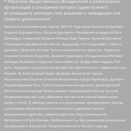
* Перечень общественных объединений и религиозных
организаций в отношении которых судом принято
вступившее в законную силу решение о ликвидации или
запрете деятельности:
Национал-большевистская партия, ВЕК РА, Рада земли Кубанской Духовно
Родовой Державы Русь, Община Духовного Управления Асгардской Веси
Беловодья, Славянская Община Капища Веды Перуна, Мужская Духовная
Семинария Староверов-Инглингов, Нурджулар, К Богодержавию, Таблиги
Джамаат, Свидетели Иеговы, Русское национальное единство, Национал-
социалистическое общество, Джамаат мувахидов, Объединенный Вилайат
Кабарды, Балкарии и Карачая, Союз славян, Ат-Такфир Валь-Хиджра, Пит
Буль, Национал-социалистическая рабочая партия России, Славянский союз,
Формат-18, Благородный Орден Дьявола, Армия воли народа,
Национальная Социалистическая Инициатива города Череповца, Духовно-
Родовая Держава Русь, Русское национальное единство, Древнерусской
Инглистической церкви Православных Староверов-Инглингов, Русский
общенациональный союз, Движение против нелегальной иммиграции,
Кровь и Честь, О свободе совести и о религиозных объединениях, Омская
организация общественного политического движения Русское
национальное единство, Северное Братство, Клуб Болельщиков
Футбольного Клуба Динамо, Файзрахманисты, Мусульманская религиозная
организация п. Боровский, Община Коренного Русского народа