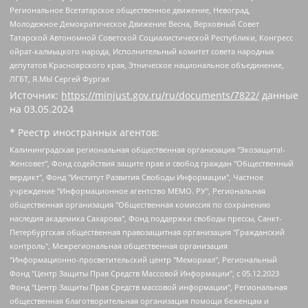
Региональное Всетатарское общественное движение, Невоград,
Молодежное Демократическое Движение Весна, Верховный Совет
Татарской Автономной Советской Социалистической Республики, Конгресс
ойрат-калмыцкого народа, Исполнительный комитет совета народных
депутатов Красноярского края, Этническое национальное объединение,
ЛГБТ, Я.МЫ Сергей Фургал
Источник:
https://minjust.gov.ru/ru/documents/7822/
данные
на
03.05.2024
* Реестр иностранных агентов:
Калининградская региональная общественная организация "Экозащита!-Женсовет", Фонд содействия защите прав и свобод граждан "Общественный вердикт", Фонд "Институт Развития Свободы Информации", Частное учреждение "Информационное агентство МЕМО. РУ", Региональная общественная организация "Общественная комиссия по сохранению наследия академика Сахарова", Фонд поддержки свободы прессы, Санкт-Петербургская общественная правозащитная организация "Гражданский контроль", Межрегиональная общественная организация "Информационно-просветительский центр "Мемориал", Региональный Фонд "Центр Защиты Прав Средств Массовой Информации", с 05.12.2023 Фонд "Центр Защиты Прав Средств массовой информации", Региональная общественная благотворительная организация помощи беженцам и мигрантам "Гражданское содействие", Негосударственное образовательное учреждение дополнительного профессионального образования (повышение квалификации) специалистов "АКАДЕМИЯ ПО ПРАВАМ ЧЕЛОВЕКА", Свердловская региональная общественная организация "Сутяжник", Автономная некоммерческая организация "Центр независимых социологических исследований", Союз общественных объединений "Российский исследовательский центр по правам человека", Региональное общественное учреждение научно-информационный центр "МЕМОРИАЛ", Некоммерческая организация "Фонд защиты гласности", Автономная некоммерческая организация "Институт прав человека", Городская общественная организация "Екатеринбургское общество "МЕМОРИАЛ", Городская общественная организация "Рязанское историко-просветительское и правозащитное общество "Мемориал" (Рязанский Мемориал), Челябинский региональный орган общественной самодеятельности – женское общественное объединение "Женщины Евразии", Челябинский региональный орган общественной самодеятельности "Уральская правозащитная группа", Фонд содействия защите здоровья и социальной справедливости имени Андрея Рылькова, Автономная Некоммерческая Организация "Аналитический Центр Юрия Левады", Автономная некоммерческая организация социальной поддержки населения "Проект Апрель", Региональная общественная организация помощи женщинам и детям, находящимся в кризисной ситуации "Информационно-методический центр "Анна", Фонд содействия развитию массовых коммуникаций и правовому просвещению "Так-так-Так", Фонд содействия устойчивому развитию "Серебряная тайга", Свердловский региональный общественный фонд социальных проектов "Новое время", "Idel.Реалии", Кавказ.Реалии, Крым.Реалии, Телеканал Настоящее Время, Татаро-башкирская служба Радио Свобода (Azatliq Radiosi), Радио Свободная Европа/Радио Свобода (PCE/PC), "Сибирь.Реалии", "Фактограф", Благотворительный фонд помощи осужденным и их семьям, Автономная некоммерческая организация "Институт глобализации и социальных движений", Фонд "В защиту прав заключенных", Частное учреждение "Центр поддержки и содействия развитию средств массовой информации", Пензенский региональный общественный благотворительный фонд "Гражданский союз", "Север.Реалии", Некоммерческая организация Фонд "Правовая инициатива", Общество с ограниченной ответственностью "Радио Свободная Европа/Радио Свобода", Чешское информационное агентство "MEDIUM-ORIENT", Красноярская региональная общественная организация "Мы против СПИДа", Камалягин Денис Николаевич, Маркелов Сергей Евгеньевич, Пономарев Лев Александрович, Савицкая Людмила Алексеевна, Автономная некоммерческая организация "Центр по работе с проблемой насилия "НАСИЛИЮ.НЕТ", Межрегиональный профессиональный союз работников здравоохранения "Альянс врачей", Юридическое лицо, зарегистрированное в Латвийской Республике, SIA "Medusa Project" (регистрационный номер 40103797863, дата регистрации 10.06.2014), Некоммерческая организация "Фонд по борьбе с коррупцией", Автономная некоммерческая организация "Институт права и публичной политики", Баданин Роман Сергеевич, Гликин Максим Александрович, Железнова Мария Михайловна, Лукьянова Юлия Сергеевна, Маетная Елизавета Витальевна, Маняхин Петр Борисович, Чуракова Ольга Владимировна, Ярош Юлия Петровна, Юридическое лицо "The Insider SIA", зарегистрированное в Риге, Латвийская Республика (дата регистрации 26.06.2015), являющееся администратором доменного имени интернет-издания "The Insider SIA", https://theins.ru, Постернак Алексей Евгеньевич, Рубин Михаил Аркадьевич, Анин Роман Александрович, Юридическое лицо Istories fonds, зарегистрированное в Латвийской Республике (регистрационный номер 50008295751, дата регистрации 24.02.2020), Великовский Дмитрий Александрович, Долинина Ирина Николаевна, Мароховская Алеся Алексеевна, Шлейнов Роман Юрьевич, Шмагун Олеся Валентиновна, Общество с ограниченной ответственностью "Альтаир 2021", Общество с ограниченной ответственностью "Вега 2021", Общество с ограниченной ответственностью "Главный редактор 2021", Общество с ограниченной ответственностью "Ромашки монолит", Важенков Артем Валерьевич, Ивановская областная общественная организация "Центр гендерных исследований", Гурман Юрий Альбертович, Медиапроект "ОВД-Инфо", Егоров Владимир Владимирович, Жилинский Владимир Александрович, Общество с ограниченной ответственностью "ЗП", Иванова София Юрьевна, Карезина Инна Павловна, Кильтау Екатерина Викторовна, Петров Алексей Викторович, Пискунов Сергей Евгеньевич, Смирнов Сергей Сергеевич, Тихонов Михаил Сергеевич, Общество с ограниченной ответственностью "ЖУРНАЛИСТ-ИНОСТРАННЫЙ АГЕНТ", Арапова Галина Юрьевна, Вольтская Татьяна Анатольевна, Американская компания "Mason G.E.S. Anonymous Foundation" (США), являющаяся владельцем интернет-издания https://mnews.world/, Компания "Stichting Bellingcat", зарегистрированная в Нидерландах (дата регистрации 11.07.2018), Захаров Андрей Вячеславович, Клепиковская Екатерина Дмитриевна, Общество с ограниченной ответственностью "МЕМО", Перл Роман Александрович, Симонов Евгений Алексеевич, Соловьева Елена Анатольевна, Сотников Даниил Владимирович, Сурначева Елизавета Дмитриевна, Автономная некоммерческая организация по защите прав человека и информированию населения "Якутия – Наше Мнение", Общество с ограниченной ответственностью "Москоу диджитал медиа", с 26.01.2023 Общество с ограниченной ответственностью "Чайка Белые сады", Ветошкина Валерия Валерьевна, Заговора Максим Александрович, Межрегиональное общественное движение "Российская ЛГБТ - сеть", Оленичев Максим Владимирович, Павлов Иван Юрьевич, Скворцова Елена Сергеевна, Общество с ограниченной ответственностью "Как бы инагент", Кочетков Игорь Викторович, Общество с ограниченной ответственностью "Честные выборы", Еланчик Олег Александрович, Общество с ограниченной ответственностью "Нобелевский призыв", Гималова Регина Эмилевна, Григорьев Андрей Валерьевич, Григорьева Алина Александровна, Ассоциация по содействию защите прав призывников, альтернативнослужащих и военнослужащих "Правозащитная группа "Гражданин.Армия.Право", Хисамова Регина Фаритовна, Автономная некоммерческая организация по реализации социально-правовых программ "Лилит", Дальневосточное общественное движение "Маяк", Санкт-Петербургская ЛГБТ-инициативная группа "Выход", Инициативная группа ЛГБТ+ "Реверс", Алексеев Андрей Викторович, Бекбулатова Таисия Львовна, Беляев Иван Михайлович, Владыкина Елена Сергеевна, Гельман Марат Александрович, Никульшина Вероника Юрьевна, Толоконникова Надежда Андреевна, Шендерович Виктор Анатольевич, Общество с ограниченной ответственностью "Данное сообщение", Общество с ограниченной ответственностью Издательский дом "Новая глава", Айнбиндер Александра Александровна, Московский комьюнити-центр для ЛГБТ+инициатив, Благотворительный фонд развития филантропии, Deutsche Welle (Германия, Kurt-Schumacher-Strasse 3, 53113 Bonn), Борзунова Мария Михайловна, Воробьев Виктор Викторович, Голубева Анна Львовна, Константинова Алла Михайловна, Малкова Ирина Владимировна, Мурадов Мурад Абдулгалимович, Осетинская Елизавета Николаевна, Понасенков Евгений Николаевич, Ганапольский Матвей Юрьевич, Киселев Евгений Алексеевич, Борухович Ирина Григорьевна, Дремин Иван Тимофеевич, Дубровский Дмитрий Викторович, Красноярская региональная общественная организация поддержки и развития альтернативных образовательных технологий и межкультурных коммуникаций "ИНТЕРРА", Маяковская Екатерина Алексеевна, Фейгин Марк Захарович, Филимонов Андрей Викторович, Дзугкоева Регина Николаевна, Доброхотов Роман Александрович, Дудь Юрий Александрович, Елкин Сергей Владимирович, Кругликов Кирилл Игоревич, Сабунаева Мария Леонидовна, Семенов Алексей Владимирович, Шаинян Карен Багратович, Шульман Екатерина Михайловна, Асафьев Артур Валерьевич, Вахштайн Виктор Семенович, Венедиктов Алексей Алексеевич, Лушникова Екатерина Евгеньевна, Волков Леонид Михайлович, Невзоров Александр Глебович, Пархоменко Сергей Борисович, Сироткин Ярослав Николаевич, Кара-Мурза Владимир Владимирович, Баранова Наталья Владимировна, Гозман Леонид Яковлевич, Кагарлицкий Борис Юльевич, Климарев Михаил Валерьевич, Милов Владимир Станиславович, Автономная некоммерческая организация Краснодарский центр современного искусства "Типография", Моргенштерн Алишер Тагирович, Соболь Любовь Эдуардовна, Общество с ограниченной ответственностью "ЛИЗА НОРМ", Каспаров Гарри Кимович, Ходорковский Михаил Борисович, Общество с ограниченной ответственностью "Апрельские тезисы", Данилович Ирина Брониславовна, Кашин Олег Владимирович, Петров Николай Владимирович, Пивоваров Алексей Владимирович, Соколов Михаил Владимирович, Цветкова Юлия Владимировна, Чичваркин Евгений Александрович, Комитет против пыток/Команда против пыток, Общество с ограниченной ответственностью "Первый научный", Общество с ограниченной ответственностью "Вертолет и ко", Белоцерковская Вероника Борисовна, Кац Максим Евгеньевич, Лазарева Татьяна Юрьевна, Шаведдинов Руслан Табризович, Яшин Илья Валерьевич, Общество с ограниченной ответственностью "Иноагент ААВ", Алешковский Дмитрий Петрович, Альбац Евгения Марковна, Быков Дмитрий Львович, Галямина Юлия Евгеньевна, Лойко Сергей Леонидович, Мартынов Кирилл Константинович, Медведев Сергей Александрович, Крашенинников Федор Геннадиевич, Гордеева Катерина Вл