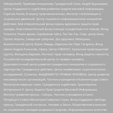
Избирателей, Правовая инициатива, Гражданский Союз, Хасдей Ерушалаим,
Центр поддержки и содействия развитию средств массовой информации,
Горячая Линия, В защиту прав заключенных, Институт глобализации и
социальных движений, Центр социально-информационных инициатив
Действие, Благотворительный фонд охраны здоровья и защиты прав
граждан, Благотворительный фонд помощи осужденным и их семьям, Фонд
Тольятти, Новое время, Серебряная тайга, Так-Так-Так, Сова, центр Анна,
Проект Апрель, Самарская губерния, Эра здоровья, Мемориал,
Аналитический Центр Юрия Левады, Издательство Парк Гагарина, Фонд
имени Андрея Рылькова, Сфера, Центр СИБАЛЬТ, Уральская правозащитная
группа, Женщины Евразии, Институт прав человека, Фонд защиты гласности,
Российский исследовательский центр по правам человека,
Дальневосточный центр развития гражданских инициатив и социального
партнерства, Гражданское действие, Центр независимых социологических
исследований, Сутяжник, АКАДЕМИЯ ПО ПРАВАМ ЧЕЛОВЕКА, Центр развития
некоммерческих организаций, Частное учреждение в Калининграде Совета
Министров северных стран, Гражданское содействие, Трансперенси
Интернешнл-Р, Центр Защиты Прав Средств Массовой Информации,
Институт развития прессы - Сибирь, Частное учреждение в Санкт-
Петербурге Совета Министров Северных Стран, Фонд поддержки свободы
прессы, Гражданский контроль, Человек и Закон, Общественная комиссия
по сохранению наследия академика Сахарова, Информационное агентство