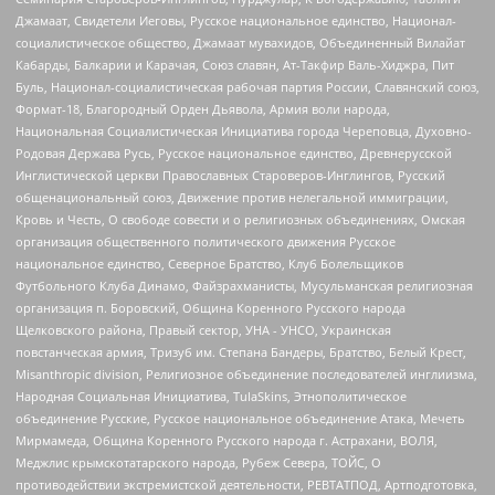
Джамаат, Свидетели Иеговы, Русское национальное единство, Национал-
социалистическое общество, Джамаат мувахидов, Объединенный Вилайат
Кабарды, Балкарии и Карачая, Союз славян, Ат-Такфир Валь-Хиджра, Пит
Буль, Национал-социалистическая рабочая партия России, Славянский союз,
Формат-18, Благородный Орден Дьявола, Армия воли народа,
Национальная Социалистическая Инициатива города Череповца, Духовно-
Родовая Держава Русь, Русское национальное единство, Древнерусской
Инглистической церкви Православных Староверов-Инглингов, Русский
общенациональный союз, Движение против нелегальной иммиграции,
Кровь и Честь, О свободе совести и о религиозных объединениях, Омская
организация общественного политического движения Русское
национальное единство, Северное Братство, Клуб Болельщиков
Футбольного Клуба Динамо, Файзрахманисты, Мусульманская религиозная
организация п. Боровский, Община Коренного Русского народа
Щелковского района, Правый сектор, УНА - УНСО, Украинская
повстанческая армия, Тризуб им. Степана Бандеры, Братство, Белый Крест,
Misanthropic division, Религиозное объединение последователей инглиизма,
Народная Социальная Инициатива, TulaSkins, Этнополитическое
объединение Русские, Русское национальное объединение Атака, Мечеть
Мирмамеда, Община Коренного Русского народа г. Астрахани, ВОЛЯ,
Меджлис крымскотатарского народа, Рубеж Севера, ТОЙС, О
противодействии экстремистской деятельности, РЕВТАТПОД, Артподготовка,