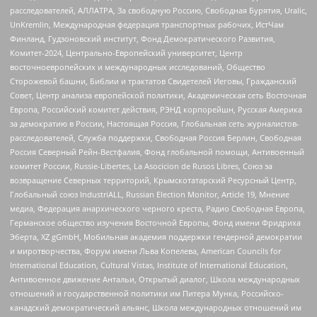
расследователей, АЛЛАТРА, За свободную Россию, Свободная Бурятия, Uralic,
UnKremlin, Международная федерация транспортных рабочих, ИстЧам
Финланд, Гудзоновский институт, Фонд Демократического Развития,
Комитет-2024, Центрально-Европейский университет, Центр
восточноевропейских и международных исследований, Общество
Сторожевой башни, Библии и трактатов Свидетелей Иеговы, Гражданский
Совет, Центр анализа европейской политики, Академическая сеть Восточная
Европа, Российский комитет действия, РЭНД корпорейшн, Русская Америка
за демократию в России, Настоящая Россия, Глобальная сеть журналистов-
расследователей, Служба поддержки, Свободная Россия Берлин, Свободная
Россия Северный Рейн-Вестфалия, Фонд глобальной помощи, Антивоенный
комитет России, Russie-Libertes, La Asocicion de Rusos Libres, Союз за
возвращение Северных территорий, Крымскотатарский Ресурсный Центр,
Глобальный союз IndustriALL, Russian Election Monitor, Article 19, Мнение
медиа, Федерация анархического черного креста, Радио Свободная Европа,
Германское общество изучения Восточной Европы, Фонд имени Фридриха
Эберта, XZ gGmbH, Мобильная академия поддержки гендерной демократии
и миротворчества, Форум имени Льва Копелева, American Councils for
International Education, Cultural Vistas, Institute of International Education,
Антивоенное движение Антальи, Открытый диалог, Школа международных
отношений и государственной политики им Питера Мунка, Российско-
канадский демократический альянс, Школа международных отношений им