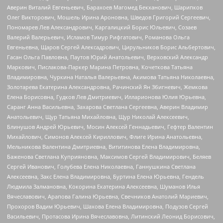
Аверин Виталий Евгеньевич, Барахоев Магомед Бекханович, Шарипков
Олег Викторович, Мошель Ирина Ароновна, Шведов Григорий Сергеевич,
Пономарев Лев Александрович, Каргалицкий Борис Юльевич, Созаев
Валерий Валерьевич, Исламов Тимур Рифгатович, Романова Ольга
Евгеньевна, Щаров Сергей Алексадрович, Цирульников Борис Альбертович,
Гасан Ольга Павловна, Паутов Юрий Анатольевич, Верховский Александр
Маркович, Пислакова-Паркер Марина Петровна, Кочеткова Татьяна
Владимировна, Чуркина Наталья Валерьевна, Акимова Татьяна Николаевна,
Золотарева Екатерина Александровна, Рачинский Ян Збигневич, Жемкова
Елена Борисовна, Гудков Лев Дмитриевич, Илларионова Юлия Юрьевна,
Саранг Анна Васильевна, Захарова Светлана Сергеевна, Аверин Владимир
Анатольевич, Щур Татьяна Михайловна, Щур Николай Алексеевич,
Блинушов Андрей Юрьевич, Мосин Алексей Геннадьевич, Гефтер Валентин
Михайлович, Симонов Алексей Кириллович, Флиге Ирина Анатольевна,
Мельникова Валентина Дмитриевна, Вититинова Елена Владимировна,
Баженова Светлана Куприяновна, Максимов Сергей Владимирович, Беляев
Сергей Иванович, Голубева Елена Николаевна, Ганнушкина Светлана
Алексеевна, Закс Елена Владимировна, Буртина Елена Юрьевна, Гендель
Людмила Залмановна, Кокорина Екатерина Алексеевна, Шуманов Илья
Вячеславович, Арапова Галина Юрьевна, Свечников Анатолий Мариевич,
Прохоров Вадим Юрьевич, Шахова Елена Владимировна, Подузов Сергей
Васильевич, Протасова Ирина Вячеславовна, Литинский Леонид Борисович,