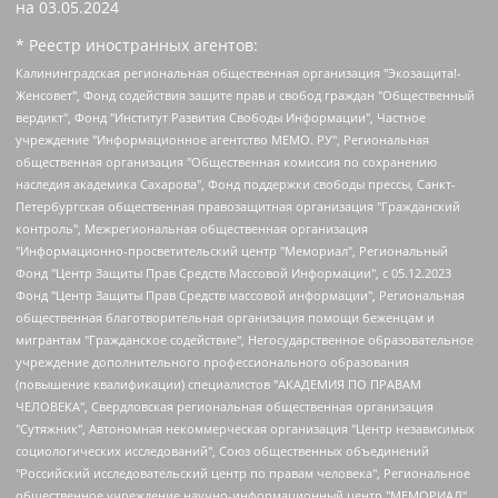
на
03.05.2024
* Реестр иностранных агентов:
Калининградская региональная общественная организация "Экозащита!-Женсовет", Фонд содействия защите прав и свобод граждан "Общественный вердикт", Фонд "Институт Развития Свободы Информации", Частное учреждение "Информационное агентство МЕМО. РУ", Региональная общественная организация "Общественная комиссия по сохранению наследия академика Сахарова", Фонд поддержки свободы прессы, Санкт-Петербургская общественная правозащитная организация "Гражданский контроль", Межрегиональная общественная организация "Информационно-просветительский центр "Мемориал", Региональный Фонд "Центр Защиты Прав Средств Массовой Информации", с 05.12.2023 Фонд "Центр Защиты Прав Средств массовой информации", Региональная общественная благотворительная организация помощи беженцам и мигрантам "Гражданское содействие", Негосударственное образовательное учреждение дополнительного профессионального образования (повышение квалификации) специалистов "АКАДЕМИЯ ПО ПРАВАМ ЧЕЛОВЕКА", Свердловская региональная общественная организация "Сутяжник", Автономная некоммерческая организация "Центр независимых социологических исследований", Союз общественных объединений "Российский исследовательский центр по правам человека", Региональное общественное учреждение научно-информационный центр "МЕМОРИАЛ", Некоммерческая организация "Фонд защиты гласности", Автономная некоммерческая организация "Институт прав человека", Городская общественная организация "Екатеринбургское общество "МЕМОРИАЛ", Городская общественная организация "Рязанское историко-просветительское и правозащитное общество "Мемориал" (Рязанский Мемориал), Челябинский региональный орган общественной самодеятельности – женское общественное объединение "Женщины Евразии", Челябинский региональный орган общественной самодеятельности "Уральская правозащитная группа", Фонд содействия защите здоровья и социальной справедливости имени Андрея Рылькова, Автономная Некоммерческая Организация "Аналитический Центр Юрия Левады", Автономная некоммерческая организация социальной поддержки населения "Проект Апрель", Региональная общественная организация помощи женщинам и детям, находящимся в кризисной ситуации "Информационно-методический центр "Анна", Фонд содействия развитию массовых коммуникаций и правовому просвещению "Так-так-Так", Фонд содействия устойчивому развитию "Серебряная тайга", Свердловский региональный общественный фонд социальных проектов "Новое время", "Idel.Реалии", Кавказ.Реалии, Крым.Реалии, Телеканал Настоящее Время, Татаро-башкирская служба Радио Свобода (Azatliq Radiosi), Радио Свободная Европа/Радио Свобода (PCE/PC), "Сибирь.Реалии", "Фактограф", Благотворительный фонд помощи осужденным и их семьям, Автономная некоммерческая организация "Институт глобализации и социальных движений", Фонд "В защиту прав заключенных", Частное учреждение "Центр поддержки и содействия развитию средств массовой информации", Пензенский региональный общественный благотворительный фонд "Гражданский союз", "Север.Реалии", Некоммерческая организация Фонд "Правовая инициатива", Общество с ограниченной ответственностью "Радио Свободная Европа/Радио Свобода", Чешское информационное агентство "MEDIUM-ORIENT", Красноярская региональная общественная организация "Мы против СПИДа", Камалягин Денис Николаевич, Маркелов Сергей Евгеньевич, Пономарев Лев Александрович, Савицкая Людмила Алексеевна, Автономная некоммерческая организация "Центр по работе с проблемой насилия "НАСИЛИЮ.НЕТ", Межрегиональный профессиональный союз работников здравоохранения "Альянс врачей", Юридическое лицо, зарегистрированное в Латвийской Республике, SIA "Medusa Project" (регистрационный номер 40103797863, дата регистрации 10.06.2014), Некоммерческая организация "Фонд по борьбе с коррупцией", Автономная некоммерческая организация "Институт права и публичной политики", Баданин Роман Сергеевич, Гликин Максим Александрович, Железнова Мария Михайловна, Лукьянова Юлия Сергеевна, Маетная Елизавета Витальевна, Маняхин Петр Борисович, Чуракова Ольга Владимировна, Ярош Юлия Петровна, Юридическое лицо "The Insider SIA", зарегистрированное в Риге, Латвийская Республика (дата регистрации 26.06.2015), являющееся администратором доменного имени интернет-издания "The Insider SIA", https://theins.ru, Постернак Алексей Евгеньевич, Рубин Михаил Аркадьевич, Анин Роман Александрович, Юридическое лицо Istories fonds, зарегистрированное в Латвийской Республике (регистрационный номер 50008295751, дата регистрации 24.02.2020), Великовский Дмитрий Александрович, Долинина Ирина Николаевна, Мароховская Алеся Алексеевна, Шлейнов Роман Юрьевич, Шмагун Олеся Валентиновна, Общество с ограниченной ответственностью "Альтаир 2021", Общество с ограниченной ответственностью "Вега 2021", Общество с ограниченной ответственностью "Главный редактор 2021", Общество с ограниченной ответственностью "Ромашки монолит", Важенков Артем Валерьевич, Ивановская областная общественная организация "Центр гендерных исследований", Гурман Юрий Альбертович, Медиапроект "ОВД-Инфо", Егоров Владимир Владимирович, Жилинский Владимир Александрович, Общество с ограниченной ответственностью "ЗП", Иванова София Юрьевна, Карезина Инна Павловна, Кильтау Екатерина Викторовна, Петров Алексей Викторович, Пискунов Сергей Евгеньевич, Смирнов Сергей Сергеевич, Тихонов Михаил Сергеевич, Общество с ограниченной ответственностью "ЖУРНАЛИСТ-ИНОСТРАННЫЙ АГЕНТ", Арапова Галина Юрьевна, Вольтская Татьяна Анатольевна, Американская компания "Mason G.E.S. Anonymous Foundation" (США), являющаяся владельцем интернет-издания https://mnews.world/, Компания "Stichting Bellingcat", зарегистрированная в Нидерландах (дата регистрации 11.07.2018), Захаров Андрей Вячеславович, Клепиковская Екатерина Дмитриевна, Общество с ограниченной ответственностью "МЕМО", Перл Роман Александрович, Симонов Евгений Алексеевич, Соловьева Елена Анатольевна, Сотников Даниил Владимирович, Сурначева Елизавета Дмитриевна, Автономная некоммерческая организация по защите прав человека и информированию населения "Якутия – Наше Мнение", Общество с ограниченной ответственностью "Москоу диджитал медиа", с 26.01.2023 Общество с ограниченной ответственностью "Чайка Белые сады", Ветошкина Валерия Валерьевна, Заговора Максим Александрович, Межрегиональное общественное движение "Российская ЛГБТ - сеть", Оленичев Максим Владимирович, Павлов Иван Юрьевич, Скворцова Елена Сергеевна, Общество с ограниченной ответственностью "Как бы инагент", Кочетков Игорь Викторович, Общество с ограниченной ответственностью "Честные выборы", Еланчик Олег Александрович, Общество с ограниченной ответственностью "Нобелевский призыв", Гималова Регина Эмилевна, Григорьев Андрей Валерьевич, Григорьева Алина Александровна, Ассоциация по содействию защите прав призывников, альтернативнослужащих и военнослужащих "Правозащитная группа "Гражданин.Армия.Право", Хисамова Регина Фаритовна, Автономная некоммерческая организация по реализации социально-правовых программ "Лилит", Дальневосточное общественное движение "Маяк", Санкт-Петербургская ЛГБТ-инициативная группа "Выход", Инициативная группа ЛГБТ+ "Реверс", Алексеев Андрей Викторович, Бекбулатова Таисия Львовна, Беляев Иван Михайлович, Владыкина Елена Сергеевна, Гельман Марат Александрович, Никульшина Вероника Юрьевна, Толоконникова Надежда Андреевна, Шендерович Виктор Анатольевич, Общество с ограниченной ответственностью "Данное сообщение", Общество с ограниченной ответственностью Издательский дом "Новая глава", Айнбиндер Александра Александровна, Московский комьюнити-центр для ЛГБТ+инициатив, Благотворительный фонд развития филантропии, Deutsche Welle (Германия, Kurt-Schumacher-Strasse 3, 53113 Bonn), Борзунова Мария Михайловна, Воробьев Виктор Викторович, Голубева Анна Львовна, Константинова Алла Михайловна, Малкова Ирина Владимировна, Мурадов Мурад Абдулгалимович, Осетинская Елизавета Николаевна, Понасенков Евгений Николаевич, Ганапольский Матвей Юрьевич, Киселев Евгений Алексеевич, Борухович Ирина Григорьевна, Дремин Иван Тимофеевич, Дубровский Дмитрий Викторович, Красноярская региональная общественная организация поддержки и развития альтернативных образовательных технологий и межкультурных коммуникаций "ИНТЕРРА", Маяковская Екатерина Алексеевна, Фейгин Марк Захарович, Филимонов Андрей Викторович, Дзугкоева Регина Николаевна, Доброхотов Роман Александрович, Дудь Юрий Александрович, Елкин Сергей Владимирович, Кругликов Кирилл Игоревич, Сабунаева Мария Леонидовна, Семенов Алексей Владимирович, Шаинян Карен Багратович, Шульман Екатерина Михайловна, Асафьев Артур Валерьевич, Вахштайн Виктор Семенович, Венедиктов Алексей Алексеевич, Лушникова Екатерина Евгеньевна, Волков Леонид Михайлович, Невзоров Александр Глебович, Пархоменко Сергей Борисович, Сироткин Ярослав Николаевич, Кара-Мурза Владимир Владимирович, Баранова Наталья Владимировна, Гозман Леонид Яковлевич, Кагарлицкий Борис Юльевич, Климарев Михаил Валерьевич, Милов Владимир Станиславович, Автономная некоммерческая организация Краснодарский центр современного искусства "Типография", Моргенштерн Алишер Тагирович, Соболь Любовь Эдуардовна, Общество с ограниченной ответственностью "ЛИЗА НОРМ", Каспаров Гарри Кимович, Ходорковский Михаил Борисович, Общество с ограниченной ответственностью "Апрельские тезисы", Данилович Ирина Брониславовна, Кашин Олег Владимирович, Петров Николай Владимирович, Пивоваров Алексей Владимирович, Соколов Михаил Владимирович, Цветкова Юлия Владимировна, Чичваркин Евгений Александрович, Комитет против пыток/Команда против пыток, Общество с ограниченной ответственностью "Первый научный", Общество с ограниченной ответственностью "Вертолет и ко", Белоцерковская Вероника Борисовна, Кац Максим Евгеньевич, Лазарева Татьяна Юрьевна, Шаведдинов Руслан Табризович, Яшин Илья Валерьевич, Общество с ограниченной ответственностью "Иноагент ААВ", Алешковский Дмитрий Петрович, Альбац Евгения Марковна, Быков Дмитрий Львович, Галямина Юлия Евгеньевна, Лойко Сергей Леонидович, Мартынов Кирилл Константинович, Медведев Сергей Александрович, Крашенинников Федор Геннадиевич, Гордеева Катерина Вл