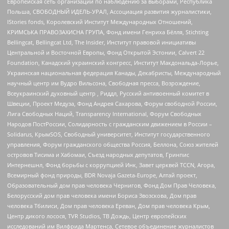
Европейская сеть организаций по наблюдению за выборами, Республика
Польша, СВОБОДНЫЙ ИДЕЛЬ-УРАЛ, Ассоциация развития журналистики,
IStories fonds, Королевский Институт Международных Отношений,
КРИМСЬКА ПРАВОЗАХИСНА ГРУПА, Фонд имени Генриха Бёлля, Stichting
Bellingcat, Bellingcat Ltd, The Insider, Институт правовой инициативы
Центральной и Восточной Европы, Фонд Открытой Эстонии, Calvert 22
Foundation, Канадский украинский конгресс, Институт Макдональда-Лорье,
Украинская национальная федерация Канады, Декабристы, Международный
научный центр им Вудро Вильсона, Свободная пресса, Возрождение,
Всеукраинский духовный центр , Риддл, Русский антивоенный комитет в
Швеции, Проект Медуза, Фонд Андрея Сахарова, Форум свободной России,
Лига Свободных Наций, Transparеncy International, Форум Свободных
Народов ПостРоссии, Солидарность с гражданским движением в России –
Solidarus, КрымSOS, Свободный университет, Институт государственного
управления, Форум гражданского общества Россия, Беллона, Союз жителей
островов Тисима и Хабомаи, Съезд народных депутатов, Гринпис
Интернешнл, Фонд борьбы с коррупцией Инк, Завет церквей TCCN, Агора,
Всемирный фонд природы, BDR Novaja Gazeta-Europe, Алтай проект,
Образовательный дом прав человека Чернигов, Фонд Дом Прав Человека,
Белорусский дом прав человека имени Бориса Звозскова, Дом прав
человека Тбилиси, Дом прав человека Ереван, Дом прав человека Крым,
Центр дикого лосося, TVR Studios, ТВ Дождь, Центр европейских
исследований им Вилфрида Мартенса, Сетевое объединение журналистов