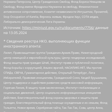
Нормана Патерсона, Центр Гражданских Свобод, Фонд Бориса Немцова за
Свободу, Фонд имени Фридриха Науманна за свободу, Феминистское
антивоенное сопротивление, Комитет независимости Ингушетии, Прометей,
Stop Occupation of Karelia, Вернись живым, Фридом Хаус, СОТА медиа,
Либерально-демократическая Лига Украины
Источник:
https://minjust.gov.ru/ru/documents/7756/
данные
на
13.05.2024
* Сведения реестра НКО, выполняющих функции
иностранного агента:
Лилит, Правозащитная группа Гражданин.Армия.Право, Нижегородский
центр немецкой и европейской культуры, Центр гендерных исследований,
Фонд защиты прав граждан Штаб, Институт права и публичной политики,
Фонд борьбы с коррупцией, Альянс врачей, НАСИЛИЮ.НЕТ, Мы против
СПИДа, СВЕЧА, Гуманитарное действие, Открытый Петербург, Лига
Избирателей, Правовая инициатива, Гражданский Союз, Хасдей Ерушалаим,
Центр поддержки и содействия развитию средств массовой информации,
Горячая Линия, В защиту прав заключенных, Институт глобализации и
социальных движений, Центр социально-информационных инициатив
Действие, Благотворительный фонд охраны здоровья и защиты прав
граждан, Благотворительный фонд помощи осужденным и их семьям, Фонд
Тольятти, Новое время, Серебряная тайга, Так-Так-Так, Сова, центр Анна,