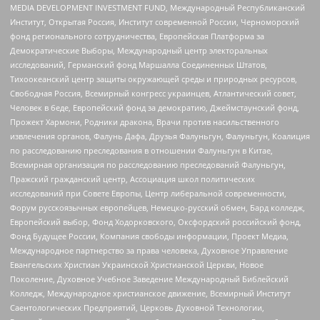
MEDIA DEVELOPMENT INVESTMENT FUND, Международный Республиканский
Институт, Открытая Россия, Институт современной России, Черноморский
фонд регионального сотрудничества, Европейская Платформа за
Демократические Выборы, Международный центр электоральных
исследований, Германский фонд Маршалла Соединенных Штатов,
Тихоокеанский центр защиты окружающей среды и природных ресурсов,
Свободная Россия, Всемирный конгресс украинцев, Атлантический совет,
Человек в беде, Европейский фонд за демократию, Джеймстаунский фонд,
Прожект Хармони, Родники дракона, Врачи против насильственного
извлечения органов, Фалунь Дафа, Друзья Фалуньгун, Фалуньгун, Коалиция
по расследованию преследования в отношении Фалуньгун в Китае,
Всемирная организация по расследованию преследований Фалуньгун,
Пражский гражданский центр, Ассоциация школ политических
исследований при Совете Европы, Центр либеральной современности,
Форум русскоязычных европейцев, Немецко-русский обмен, Бард колледж,
Европейский выбор, Фонд Ходорковского, Оксфордский российский фонд,
Фонд Будущее России, Компания свободы информации, Проект Медиа,
Международное партнерство за права человека, Духовное Управление
Евангельских Христиан Украинской Христианской Церкви, Новое
Поколение, Духовное Учебное Заведение Международный Библейский
Колледж, Международное христианское движение, Всемирный Институт
Саентологических Предприятий, Церковь Духовной Технологии,