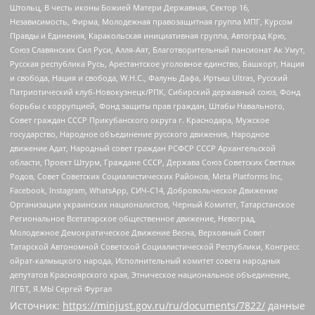
Штольц, В честь иконы Божией Матери Державная, Сектор 16,
Независимость, Фирма, Молодежная правозащитная группа МПГ, Курсом
Правды и Единения, Каракольская инициативная группа, Автоград Крю,
Союз Славянских Сил Руси, Алля-Аят, Благотворительный пансионат Ак Умут,
Русская республика Русь, Арестантское уголовное единство, Башкорт, Нация
и свобода, Нация и свобода, W.H.С., Фалунь Дафа, Иртыш Ultras, Русский
Патриотический клуб-Новокузнецк/РПК, Сибирский державный союз, Фонд
борьбы с коррупцией, Фонд защиты прав граждан, Штабы Навального,
Совет граждан СССР Прикубанского округа г. Краснодара, Мужское
государство, Народное объединение русского движения, Народное
движение Адат, Народный совет граждан РСФСР СССР Архангельской
области, Проект Штурм, Граждане СССР, Держава Союз Советских Светлых
Родов, Совет Советских Социалистических Районов, Meta Platforms Inc,
Facebook, Instagram, WhatsApp, СИЧ-С14, Добровольческое Движение
Организации украинских националистов, Черный Комитет, Татарстанское
Региональное Всетатарское общественное движение, Невоград,
Молодежное Демократическое Движение Весна, Верховный Совет
Татарской Автономной Советской Социалистической Республики, Конгресс
ойрат-калмыцкого народа, Исполнительный комитет совета народных
депутатов Красноярского края, Этническое национальное объединение,
ЛГБТ, Я.МЫ Сергей Фургал
Источник:
https://minjust.gov.ru/ru/documents/7822/
данные