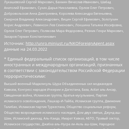
Лукашевский Сергей Маркович, Бахмин Вячеслав Иванович, Шабад
Анатолий Ефимович, Сухих Дарья Николаевна, Орлов Олег Петрович,
Добровольская Анна Дмитриевна, Королева Александра Евгеньевна,
Смирнов Владимир Александрович, Вицин Сергей Ефимович, Золотухин
Борис Андреевич, Левинсон Лев Семенович, Локшина Татьяна Иосифовна,
Орлов Олег Петрович, Полякова Мара Федоровна, Резник Генри Маркович,
Захаров Герман Константинович
Источник:
http://unro.minjust.ru/NKOForeignAgent.aspx
данные на
24.03.2022
* Единый федеральный список организаций, в том числе
иностранных и международных организаций, признанных
в соответствии с законодательством Российской Федерации
террористическими:
Высший военный Маджлисуль Шура Объединенных сил моджахедов
Кавказа, Конгресс народов Ичкерии и Дагестана, База, Асбат аль-Ансар,
Священная война, Исламская группа, Братья-мусульмане, Партия
исламского освобождения, Лашкар-И-Тайба, Исламская группа, Движение
Талибан, Исламская партия Туркестана, Общество социальных реформ,
Общество возрождения исламского наследия, Дом двух святых, Джунд аш-
Шам, Исламский джихад, Аль-Каида, Имарат Кавказ, АБТО, Правый сектор,
Исламское государство, Джабха аль-Нусра ли-Ахль аш-Шам, Народное