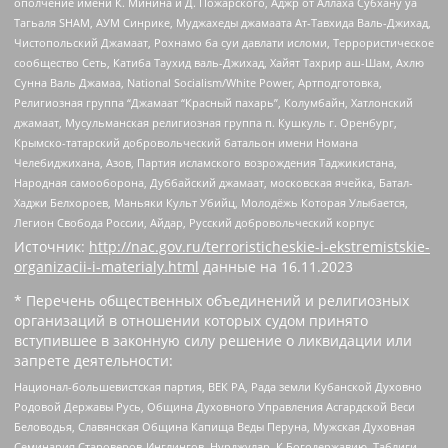
ополчение имени К. Минина и Д. Пожарского, Аджр от Аллаха Субхану уа
Тагьаля SHAM, АУМ Синрике, Муджахеды джамаата Ат-Тавхида Валь-Джихад,
Чистопольский Джамаат, Рохнамо ба суи давлати исломи, Террористическое
сообщество Сеть, Катиба Таухид валь-Джихад, Хайят Тахрир аш-Шам, Ахлю
Сунна Валь Джамаа, National Socialism/White Power, Артподготовка,
Религиозная группа “Джамаат “Красный пахарь”, Колумбайн, Хатлонский
джамаат, Мусульманская религиозная группа п. Кушкуль г. Оренбург,
Крымско-татарский добровольческий батальон имени Номана
Челебиджихана, Азов, Партия исламского возрождения Таджикистана,
Народная самооборона, Дуббайский джамаат, московская ячейка, Батал-
Хаджи Белхороев, Маньяки Культ Убийц, Молодёжь Которая Улыбается,
Легион Свобода России, Айдар, Русский добровольческий корпус
Источник:
http://nac.gov.ru/terroristicheskie-i-ekstremistskie-
organizacii-i-materialy.html
данные на
16.11.2023
* Перечень общественных объединений и религиозных
организаций в отношении которых судом принято
вступившее в законную силу решение о ликвидации или
запрете деятельности:
Национал-большевистская партия, ВЕК РА, Рада земли Кубанской Духовно
Родовой Державы Русь, Община Духовного Управления Асгардской Веси
Беловодья, Славянская Община Капища Веды Перуна, Мужская Духовная
Семинария Староверов-Инглингов, Нурджулар, К Богодержавию, Таблиги