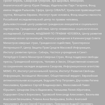
Проект Апрель, Самарская губерния, Эра здоровья, Мемориал,
Аналитический Центр Юрия Левады, Издательство Парк Гагарина, Фонд
имени Андрея Рылькова, Сфера, Центр СИБАЛЬТ, Уральская правозащитная
группа, Женщины Евразии, Институт прав человека, Фонд защиты гласности,
Российский исследовательский центр по правам человека,
Дальневосточный центр развития гражданских инициатив и социального
партнерства, Гражданское действие, Центр независимых социологических
исследований, Сутяжник, АКАДЕМИЯ ПО ПРАВАМ ЧЕЛОВЕКА, Центр развития
некоммерческих организаций, Частное учреждение в Калининграде Совета
Министров северных стран, Гражданское содействие, Трансперенси
Интернешнл-Р, Центр Защиты Прав Средств Массовой Информации,
Институт развития прессы - Сибирь, Частное учреждение в Санкт-
Петербурге Совета Министров Северных Стран, Фонд поддержки свободы
прессы, Гражданский контроль, Человек и Закон, Общественная комиссия
по сохранению наследия академика Сахарова, Информационное агентство
МЕМО. РУ, Институт региональной прессы, Институт Развития Свободы
Информации, Экозащита!-Женсовет, Общественный вердикт, Евразийская
антимонопольная ассоциация, Бедушев Петр Петрович, Дзугкоева Регина
Николаевна, Кривенко Сергей Владимирович, Милославский Павел
Юрьевич, Шнырова Ольга Вадимовна, Чанышева Лилия Айратовна,
Сидорович Ольга Борисовна, Туровский Александр Алексеевич, Васильева
Анастасия Евгеньевна, Ривина Анна Валерьевна, Бойко Анатолий
Николаевич, Дугин Сергей Георгиевич, Пивоваров Андрей Сергеевич,