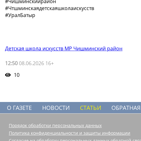
#Чишминскийрайон
#Чтшминскаядетскаяшколаискусств
#УралБатыр
Детская школа искусств МР Чишминский район
12:50
08.06.2026 16+
10
О ГАЗЕТЕ
НОВОСТИ
СТАТЬИ
ОБРАТНАЯ
Порядок обработки персональных данных
Политика конфиденциальности и защиты информации
Согласие на обработку персональных данных обратной свя