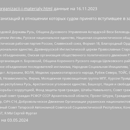
organizacii-i-materialy.html
данные на
16.11.2023
анизаций в отношении которых судом принято вступившее в з
 Родовой Державы Русь, Община Духовного Управления Асгардской Веси Беловод
детели Иеговы, Русское национальное единство, Национал-социалистическое об
истическая рабочая партия России, Славянский союз, Формат-18, Благородный Ор
ациональное единство, Древнерусской Инглистической церкви Православных Ста
ных объединениях, Омская организация общественного политического движения Р
рганизация п. Боровский, Община Коренного Русского народа Щелковского район
гиозное объединение последователей инглиизма, Народная Социальная Инициатива,
 г. Астрахани, ВОЛЯ, Меджлис крымскотатарского народа, Рубеж Севера, ТОЙС, 
6, Независимость, Фирма, Молодежная правозащитная группа МПГ, Курсом Правд
ая республика Русь, Арестантское уголовное единство, Башкорт, Нация и свобода,
орьбы с коррупцией, Фонд защиты прав граждан, Штабы Навального, Совет гражд
ный совет граждан РСФСР СССР Архангельской области, Проект Штурм, Граждане 
tsApp, СИЧ-С14, Добровольческое Движение Организации украинских националисто
ный Совет Татарской Автономной Советской Социалистической Республики, Кон
БТ, Я.МЫ Сергей Фургал
 на
03.05.2024