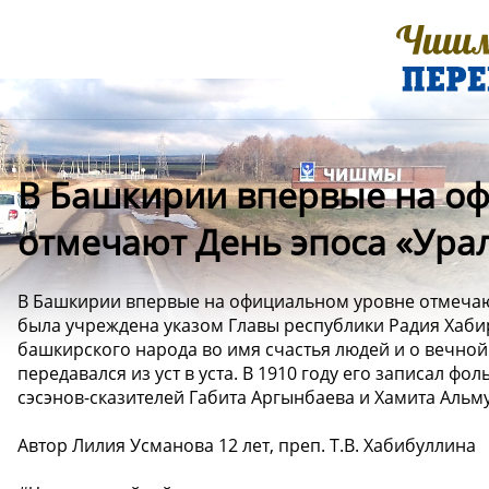
В Башкирии впервые на о
отмечают День эпоса «Урал
В Башкирии впервые на официальном уровне отмечают 
была учреждена указом Главы республики Радия Хабир
башкирского народа во имя счастья людей и о вечной
передавался из уст в уста. В 1910 году его записал ф
сэсэнов-сказителей Габита Аргынбаева и Хамита Альм
Автор Лилия Усманова 12 лет, преп. Т.В. Хабибуллина