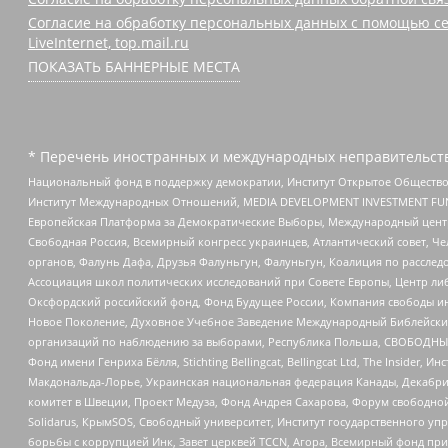
Согласие на обработку персональных данных с помощью се
LiveInternet, top.mail.ru
ПОКАЗАТЬ БАННЕРНЫЕ МЕСТА
* Перечень иностранных и международных неправительств
Национальный фонд в поддержку демократии, Институт Открытое Общество
Институт Международных Отношений, MEDIA DEVELOPMENT INVESTMENT FUND,
Европейская Платформа за Демократические Выборы, Международный цент
Свободная Россия, Всемирный конгресс украинцев, Атлантический совет, Ч
органов, Фалунь Дафа, Друзья Фалуньгун, Фалуньгун, Коалиция по рассле
Ассоциация школ политических исследований при Совете Европы, Центр ли
Оксфордский российский фонд, Фонд Будущее России, Компания свободы ин
Новое Поколение, Духовное Учебное Заведение Международный Библейский
организаций по наблюдению за выборами, Республика Польша, СВОБОДНЫЙ
Фонд имени Генриха Бёлля, Stichting Bellingcat, Bellingcat Ltd, The Inside
Макдональда-Лорье, Украинская национальная федерация Канады, Декабрис
комитет в Швеции, Проект Медуза, Фонд Андрея Сахарова, Форум свободной 
Solidarus, КрымSOS, Свободный университет, Институт государственного у
борьбы с коррупцией Инк, Завет церквей TCCN, Агора, Всемирный фонд при