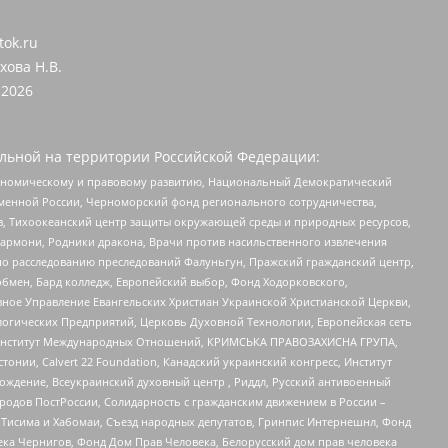
tok.ru
хова Н.В.
2026
льной на территории Российской Федерации:
кономическому и правовому развитию, Национальный Демократический
менной России, Черноморский фонд регионального сотрудничества,
, Тихоокеанский центр защиты окружающей среды и природных ресурсов,
 Хармони, Родники дракона, Врачи против насильственного извлечения
по расследованию преследований Фалуньгун, Пражский гражданский центр,
бмен, Бард колледж, Европейский выбор, Фонд Ходорковского,
ное Управление Евангельских Христиан Украинской Христианской Церкви,
огических Предприятий, Церковь Духовной Технологии, Европейская сеть
ий Институт Международных Отношений, КРИМСЬКА ПРАВОЗАХИСНА ГРУПА,
стонии, Calvert 22 Foundation, Канадский украинский конгресс, Институт
ждение, Всеукраинский духовный центр , Риддл, Русский антивоенный
ародов ПостРоссии, Солидарность с гражданским движением в России –
в Тисима и Хабомаи, Съезд народных депутатов, Гринпис Интернешнл, Фонд
ека Чернигов, Фонд Дом Прав Человека, Белорусский дом прав человека