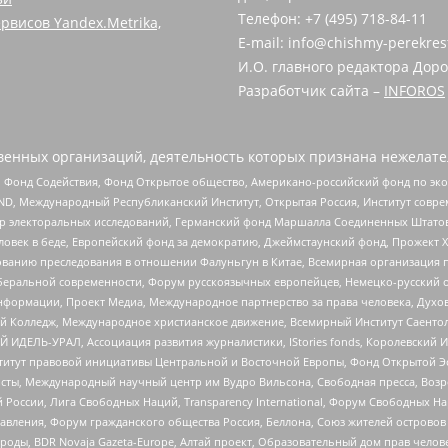
Телефон: +7 (495) 718-84-11
рвисов Yandex.Metrika,
E-mail: info@chishmy-perekres
И.О. главного редактора Доро
Разработчик сайта –
INFOROS
енных организаций, деятельность которых признана нежелате
 Фонд Содействия, Фонд Открытое общество, Американо-российский фонд по э
 Международный Республиканский Институт, Открытая Россия, Институт совре
р электоральных исследований, Германский фонд Маршалла Соединенных Штатов
еловек в беде, Европейский фонд за демократию, Джеймстаунский фонд, Прожект
дованию преследования в отношении Фалуньгун в Китае, Всемирная организация 
беральной современности, Форум русскоязычных европейцев, Немецко-русский о
формации, Проект Медиа, Международное партнерство за права человека, Духов
 Колледж, Международное христианское движение, Всемирный Институт Саентол
 ИДЕЛЬ-УРАЛ, Ассоциация развития журналистики, IStories fonds, Королевск
r, Институт правовой инициативы Центральной и Восточной Европы, Фонд Открытой Э
ты, Международный научный центр им Вудро Вильсона, Свободная пресса, Возро
России, Лига Свободных Наций, Transparеncy International, Форум Свободных Н
правления, Форум гражданского общества Россия, Беллона, Союз жителей острово
роды, BDR Novaja Gazeta-Europe, Алтай проект, Образовательный дом прав челов