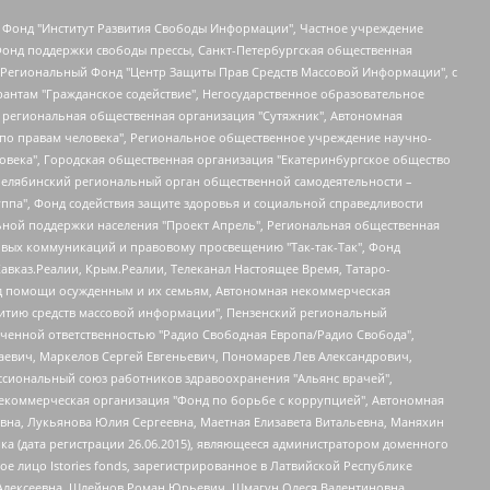
евосточное общественное движение "Маяк", Санкт-Петербургская ЛГБТ-инициативная группа "Выход", Инициативная группа ЛГБТ+ "Реверс", Алексеев Андрей Викторович, Бекбулатова Таисия Львовна, Беляев Иван Михайлович, Владыкина Елена Сергеевна, Гельман Марат Александрович, Никульшина Вероника Юрьевна, Толоконникова Надежда Андреевна, Шендерович Виктор Анатольевич, Общество с ограниченной ответственностью "Данное сообщение", Общество с ограниченной ответственностью Издательский дом "Новая глава", Айнбиндер Александра Александровна, Московский комьюнити-центр для ЛГБТ+инициатив, Благотворительный фонд развития филантропии, Deutsche Welle (Германия, Kurt-Schumacher-Strasse 3, 53113 Bonn), Борзунова Мария Михайловна, Воробьев Виктор Викторович, Голубева Анна Львовна, Константинова Алла Михайловна, Малкова Ирина Владимировна, Мурадов Мурад Абдулгалимович, Осетинская Елизавета Николаевна, Понасенков Евгений Николаевич, Ганапольский Матвей Юрьевич, Киселев Евгений Алексеевич, Борухович Ирина Григорьевна, Дремин Иван Тимофеевич, Дубровский Дмитрий Викторович, Красноярская региональная общественная организация поддержки и развития альтернативных образовательных технологий и межкультурных коммуникаций "ИНТЕРРА", Маяковская Екатерина Алексеевна, Фейгин Марк Захарович, Филимонов Андрей Викторович, Дзугкоева Регина Николаевна, Доброхотов Роман Александрович, Дудь Юрий Александрович, Елкин Сергей Владимирович, Кругликов Кирилл Игоревич, Сабунаева Мария Леонидовна, Семенов Алексей Владимирович, Шаинян Карен Багратович, Шульман Екатерина Михайловна, Асафьев Артур Валерьевич, Вахштайн Виктор Семенович, Венедиктов Алексей Алексеевич, Лушникова Екатерина Евгеньевна, Волков Леонид Михайлович, Невзоров Александр Глебович, Пархоменко Сергей Борисович, Сироткин Ярослав Николаевич, Кара-Мурза Владимир Владимирович, Баранова Наталья Владимировна, Гозман Леонид Яковлевич, Кагарлицкий Борис Юльевич, Климарев Михаил Валерьевич, Милов Владимир Станиславович, Автономная некоммерческая организация Краснодарский центр современного искусства "Типография", Моргенштерн Алишер Тагирович, Соболь Любовь Эдуардовна, Общество с ограниченной ответственностью "ЛИЗА НОРМ", Каспаров Гарри Кимович, Ходорковский Михаил Борисович, Общество с ограниченной ответственностью "Апрельские тезисы", Данилович Ирина Брониславовна, Кашин Олег Владимирович, Петров Николай Владимирович, Пивоваров Алексей Владимирович, Соколов Михаил Владимирович, Цветкова Юлия Владимировна, Чичваркин Евгений Александрович, Комитет против пыток/Команда против пыток, Общество с ограниченной ответственностью "Первый научный", Общество с ограниченной ответственностью "Вертолет и ко", Белоцерковская Вероника Борисовна, Кац Максим Евгеньевич, Лазарева Татьяна Юрьевна, Шаведдинов Руслан Табризович, Яшин Илья Валерьевич, Общество с ограниченной ответственностью "Иноагент ААВ", Алешковский Дмитрий Петрович, Альбац Евгения Марковна, Быков Дмитрий Львович, Галямина Юлия Евгеньевна, Лойко Сергей Леонидович, Мартынов Кирилл Константинович, Медведев Сергей Александрович, Крашенинников Федор Геннадиевич, Гордеева Катерина Вл