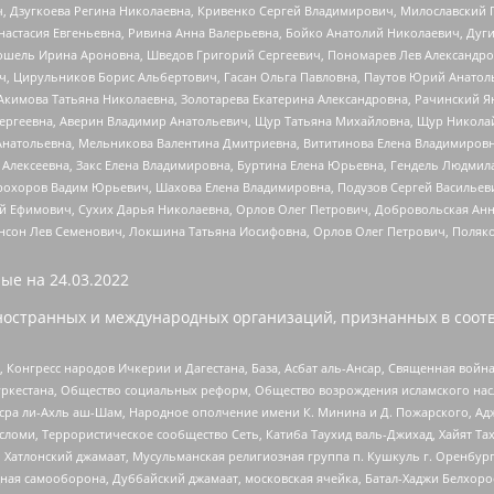
ч, Дзугкоева Регина Николаевна, Кривенко Сергей Владимирович, Милославски
настасия Евгеньевна, Ривина Анна Валерьевна, Бойко Анатолий Николаевич, Дуг
ошель Ирина Ароновна, Шведов Григорий Сергеевич, Пономарев Лев Александро
ч, Цирульников Борис Альбертович, Гасан Ольга Павловна, Паутов Юрий Анато
Акимова Татьяна Николаевна, Золотарева Екатерина Александровна, Рачинский Я
Сергеевна, Аверин Владимир Анатольевич, Щур Татьяна Михайловна, Щур Никола
Анатольевна, Мельникова Валентина Дмитриевна, Вититинова Елена Владимировн
 Алексеевна, Закс Елена Владимировна, Буртина Елена Юрьевна, Гендель Людмил
рохоров Вадим Юрьевич, Шахова Елена Владимировна, Подузов Сергей Васильеви
й Ефимович, Сухих Дарья Николаевна, Орлов Олег Петрович, Добровольская Анн
нсон Лев Семенович, Локшина Татьяна Иосифовна, Орлов Олег Петрович, Поляк
ые на
24.03.2022
ностранных и международных организаций, признанных в соотв
нгресс народов Ичкерии и Дагестана, База, Асбат аль-Ансар, Священная война,
уркестана, Общество социальных реформ, Общество возрождения исламского насл
Нусра ли-Ахль аш-Шам, Народное ополчение имени К. Минина и Д. Пожарского, Ад
сломи, Террористическое сообщество Сеть, Катиба Таухид валь-Джихад, Хайят Тах
, Хатлонский джамаат, Мусульманская религиозная группа п. Кушкуль г. Оренбу
ная самооборона, Дуббайский джамаат, московская ячейка, Батал-Хаджи Белхор