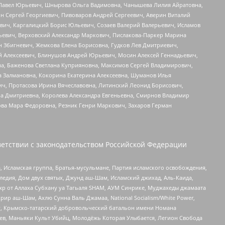
й Павел Юрьевич, Шнырова Ольга Вадимовна, Чанышева Лилия Айратовна,
ин Сергей Георгиевич, Пивоваров Андрей Сергеевич, Аверин Виталий
вич, Каргалицкий Борис Юльевич, Созаев Валерий Валерьевич, Исламов
льевич, Верховский Александр Маркович, Пислакова-Паркер Марина
н Збигневич, Жемкова Елена Борисовна, Гудков Лев Дмитриевич,
й Алексеевич, Блинушов Андрей Юрьевич, Мосин Алексей Геннадьевич,
а, Баженова Светлана Куприяновна, Максимов Сергей Владимирович,
а Залмановна, Кокорина Екатерина Алексеевна, Шуманов Илья
ч, Протасова Ирина Вячеславовна, Литинский Леонид Борисович,
а Дмитриевна, Королева Александра Евгеньевна, Смирнов Владимир
ова Мара Федоровна, Резник Генри Маркович, Захаров Герман
етствии с законодательством Российской Федерации
 Исламская группа, Братья-мусульмане, Партия исламского освобождения,
едия, Дом двух святых, Джунд аш-Шам, Исламский джихад, Аль-Каида,
жр от Аллаха Субхану уа Тагьаля SHAM, АУМ Синрике, Муджахеды джамаата
рир аш-Шам, Ахлю Сунна Валь Джамаа, National Socialism/White Power,
рг, Крымско-татарский добровольческий батальон имени Номана
оев, Маньяки Культ Убийц, Молодёжь Которая Улыбается, Легион Свобода