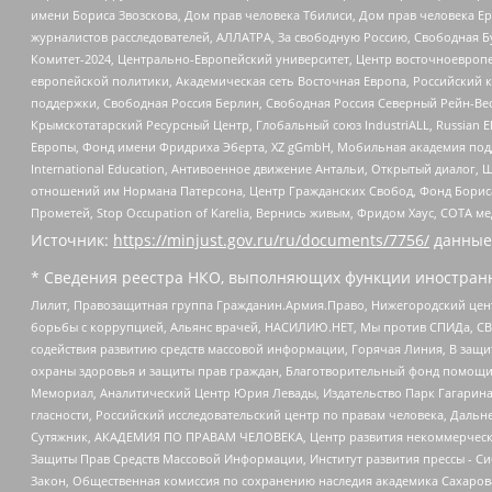
имени Бориса Звозскова, Дом прав человека Тбилиси, Дом прав человека Ер
журналистов расследователей, АЛЛАТРА, За свободную Россию, Свободная Б
Комитет-2024, Центрально-Европейский университет, Центр восточноевроп
европейской политики, Академическая сеть Восточная Европа, Российский к
поддержки, Свободная Россия Берлин, Свободная Россия Северный Рейн-Вест
Крымскотатарский Ресурсный Центр, Глобальный союз IndustriALL, Russian E
Европы, Фонд имени Фридриха Эберта, XZ gGmbH, Мобильная академия поддержк
International Education, Антивоенное движение Антальи, Открытый диало
отношений им Нормана Патерсона, Центр Гражданских Свобод, Фонд Бориса
Прометей, Stop Occupation of Karelia, Вернись живым, Фридом Хаус, СОТА 
Источник:
https://minjust.gov.ru/ru/documents/7756/
данные
* Сведения реестра НКО, выполняющих функции иностранн
Лилит, Правозащитная группа Гражданин.Армия.Право, Нижегородский цент
борьбы с коррупцией, Альянс врачей, НАСИЛИЮ.НЕТ, Мы против СПИДа, СВЕ
содействия развитию средств массовой информации, Горячая Линия, В защ
охраны здоровья и защиты прав граждан, Благотворительный фонд помощи ос
Мемориал, Аналитический Центр Юрия Левады, Издательство Парк Гагарина
гласности, Российский исследовательский центр по правам человека, Даль
Сутяжник, АКАДЕМИЯ ПО ПРАВАМ ЧЕЛОВЕКА, Центр развития некоммерческих
Защиты Прав Средств Массовой Информации, Институт развития прессы - Си
Закон, Общественная комиссия по сохранению наследия академика Сахаров