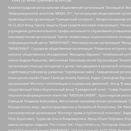
Калининградская региональная общественная организация "Экозащита!-Женсовет", Фонд содействия защите прав и свобод граждан "Общественный вердикт", Фонд "Институт Развития Свободы Информации", Частное учреждение "Информационное агентство МЕМО. РУ", Региональная общественная организация "Общественная комиссия по сохранению наследия академика Сахарова", Фонд поддержки свободы прессы, Санкт-Петербургская общественная правозащитная организация "Гражданский контроль", Межрегиональная общественная организация "Информационно-просветительский центр "Мемориал", Региональный Фонд "Центр Защиты Прав Средств Массовой Информации", с 05.12.2023 Фонд "Центр Защиты Прав Средств массовой информации", Региональная общественная благотворительная организация помощи беженцам и мигрантам "Гражданское содействие", Негосударственное образовательное учреждение дополнительного профессионального образования (повышение квалификации) специалистов "АКАДЕМИЯ ПО ПРАВАМ ЧЕЛОВЕКА", Свердловская региональная общественная организация "Сутяжник", Автономная некоммерческая организация "Центр независимых социологических исследований", Союз общественных объединений "Российский исследовательский центр по правам человека", Региональное общественное учреждение научно-информационный центр "МЕМОРИАЛ", Некоммерческая организация "Фонд защиты гласности", Автономная некоммерческая организация "Институт прав человека", Городская общественная организация "Екатеринбургское общество "МЕМОРИАЛ", Городская общественная организация "Рязанское историко-просветительское и правозащитное общество "Мемориал" (Рязанский Мемориал), Челябинский региональный орган общественной самодеятельности – женское общественное объединение "Женщины Евразии", Челябинский региональный орган общественной самодеятельности "Уральская правозащитная группа", Фонд содействия защите здоровья и социальной справедливости имени Андрея Рылькова, Автономная Некоммерческая Организация "Аналитический Центр Юрия Левады", Автономная некоммерческая организация социальной поддержки населения "Проект Апрель", Региональная общественная организация помощи женщинам и детям, находящимся в кризисной ситуации "Информационно-методический центр "Анна", Фонд содействия развитию массовых коммуникаций и правовому просвещению "Так-так-Так", Фонд содействия устойчивому развитию "Серебряная тайга", Свердловский региональный общественный фонд социальных проектов "Новое время", "Idel.Реалии", Кавказ.Реалии, Крым.Реалии, Телеканал Настоящее Время, Татаро-башкирская служба Радио Свобода (Azatliq Radiosi), Радио Свободная Европа/Радио Свобода (PCE/PC), "Сибирь.Реалии", "Фактограф", Благотворительный фонд помощи осужденным и их семьям, Автономная некоммерческая организация "Институт глобализации и социальных движений", Фонд "В защиту прав заключенных", Частное учреждение "Центр поддержки и содействия развитию средств массовой информации", Пензенский региональный общественный благотворительный фонд "Гражданский союз", "Север.Реалии", Некоммерческая организация Фонд "Правовая инициатива", Общество с ограниченной ответственностью "Радио Свободная Европа/Радио Свобода", Чешское информационное агентство "MEDIUM-ORIENT", Красноярская региональная общественная организация "Мы против СПИДа", Камалягин Денис Николаевич, Маркелов Сергей Евгеньевич, Пономарев Лев Александрович, Савицкая Людмила Алексеевна, Автоно