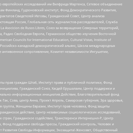
нтр европейских исследований им Вилфрида Мартенса, Сетевое объединение
Чам Финланд, Гудзоновский институт, Фонд Демократического Развития,
актатов Свидетелей Иеговы, Гражданский Совет, Центр анализа
астоящая Россия, Глобальная сеть журналистов-расследователей, Служба
a Asocicion de Rusos Libres, Союз за возвращение Северных территорий,
еста, Радио Свободная Европа, Германское общество изучения Восточной
ouncils for International Education, Cultural Vistas, Institute of
, Российско-канадский демократический альянс, Школа международных
е антивоенное сопротивление, Комитет независимости Ингушетии,
ты прав граждан Штаб, Институт права и публичной политики, Фонд
инициатива, Гражданский Союз, Хасдей Ерушалаим, Центр поддержки и
социально-информационных инициатив Действие, Благотворительный фонд
Так, Сова, центр Анна, Проект Апрель, Самарская губерния, Эра здоровья,
я группа, Женщины Евразии, Институт прав человека, Фонд защиты
Гражданское действие, Центр независимых социологических исследований,
стран, Гражданское содействие, Трансперенси Интернешнл-Р, Центр
н, Фонд поддержки свободы прессы, Гражданский контроль, Человек и
тут Развития Свободы Информации, Экозащита!-Женсовет, Общественный