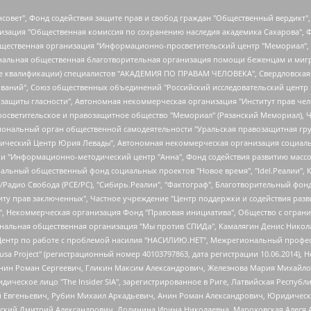
мная некоммерческая организация "Центр по работе с проблемой насилия "НАСИЛИЮ.НЕТ", Межрегиональный профессиональный союз работников здравоохранения "Альянс врачей", Юридическое лицо, зарегистрированное в Латвийской Республике, SIA "Medusa Project" (регистрационный номер 40103797863, дата регистрации 10.06.2014), Некоммерческая организация "Фонд по борьбе с коррупцией", Автономная некоммерческая организация "Институт права и публичной политики", Баданин Роман Сергеевич, Гликин Максим Александрович, Железнова Мария Михайловна, Лукьянова Юлия Сергеевна, Маетная Елизавета Витальевна, Маняхин Петр Борисович, Чуракова Ольга Владимировна, Ярош Юлия Петровна, Юридическое лицо "The Insider SIA", зарегистрированное в Риге, Латвийская Республика (дата регистрации 26.06.2015), являющееся администратором доменного имени интернет-издания "The Insider SIA", https://theins.ru, Постернак Алексей Евгеньевич, Рубин Михаил Аркадьевич, Анин Роман Александрович, Юридическое лицо Istories fonds, зарегистрированное в Латвийской Республике (регистрационный номер 50008295751, дата регистрации 24.02.2020), Великовский Дмитрий Александрович, Долинина Ирина Николаевна, Мароховская Алеся Алексеевна, Шлейнов Роман Юрьевич, Шмагун Олеся Валентиновна, Общество с ограниченной ответственностью "Альтаир 2021", Общество с ограниченной ответственностью "Вега 2021", Общество с ограниченной ответственностью "Главный редактор 2021", Общество с ограниченной ответственностью "Ромашки монолит", Важенков Артем Валерьевич, Ивановская областная общественная организация "Центр гендерных исследований", Гурман Юрий Альбертович, Медиапроект "ОВД-Инфо", Егоров Владимир Владимирович, Жилинский Владимир Александрович, Общество с ограниченной ответственностью "ЗП", Иванова София Юрьевна, Карезина Инна Павловна, Кильтау Екатерина Викторовна, Петров Алексей Викторович, Пискунов Сергей Евгеньевич, Смирнов Сергей Сергеевич, Тихонов Михаил Сергеевич, Общество с ограниченной ответственностью "ЖУРНАЛИСТ-ИНОСТРАННЫЙ АГЕНТ", Арапова Галина Юрьевна, Вольтская Татьяна Анатольевна, Американская компания "Mason G.E.S. Anonymous Foundation" (США), являющаяся владельцем интернет-издания https://mnews.world/, Компания "Stichting Bellingcat", зарегистрированная в Нидерландах (дата регистрации 11.07.2018), Захаров Андрей Вячеславович, Клепиковская Екатерина Дмитриевна, Общество с ограниченной ответственностью "МЕМО", Перл Роман Александрович, Симонов Евгений Алексеевич, Соловьева Елена Анатольевна, Сотников Даниил Владимирович, Сурначева Елизавета Дмитриевна, Автономная некоммерческая организация по защите прав человека и информированию населения "Якутия – Наше Мнение", Общество с ограниченной ответственностью "Москоу диджитал медиа", с 26.01.2023 Общество с ограниченной ответственностью "Чайка Белые сады", Ветошкина Валерия Валерьевна, Заговора Максим Александрович, Межрегиональное общественное движение "Российская ЛГБТ - сеть", Оленичев Максим Владимирович, Павлов Иван Юрьевич, Скворцова Елена Сергеевна, Общество с ограниченной ответственностью "Как бы инагент", Кочетков Игорь Викторович, Общество с ограниченной ответственностью "Честные выборы", Еланчик Олег Александрович, Общество с ограниченной ответственностью "Нобелевский призыв", Гималова Регина Эмилевна, Григорьев Андрей Валерьевич, Григорьева Алина Александровна, Ассоциация по содействию защите прав призывников, альтернативнослужащих и военнослужащих "Правозащитная группа "Гражданин.Армия.Право", Хисамова Регина Фаритовна, Автономная некоммерческая организация по реализации социально-правовых программ "Лилит", Дальн