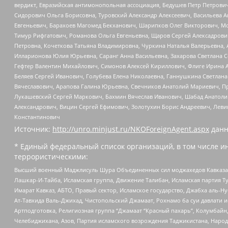
вердикт, Евразийская антимонопольная ассоциация, Бедушев Петр Петрови
Сидорович Ольга Борисовна, Туровский Александр Алексеевич, Васильева А
Евгеньевич, Барахоев Магомед Бекханович, Шарипков Олег Викторович, М
Тимур Рифгатович, Романова Ольга Евгеньевна, Щаров Сергей Алексадрови
Петровна, Кочеткова Татьяна Владимировна, Чуркина Наталья Валерьевна, 
Илларионова Юлия Юрьевна, Саранг Анна Васильевна, Захарова Светлана 
Гефтер Валентин Михайлович, Симонов Алексей Кириллович, Флиге Ирина 
Беляев Сергей Иванович, Голубева Елена Николаевна, Ганнушкина Светлана
Вячеславович, Арапова Галина Юрьевна, Свечников Анатолий Мариевич, П
Лукашевский Сергей Маркович, Бахмин Вячеслав Иванович, Шабад Анатоли
Александрович, Вицин Сергей Ефимович, Золотухин Борис Андреевич, Леви
Константинович
Источник:
http://unro.minjust.ru/NKOForeignAgent.aspx
данн
* Единый федеральный список организаций, в том числе и
террористическими:
Высший военный Маджлисуль Шура Объединенных сил моджахедов Кавказа, Ко
Лашкар-И-Тайба, Исламская группа, Движение Талибан, Исламская партия Т
Имарат Кавказ, АБТО, Правый сектор, Исламское государство, Джабха аль-
Ат-Тавхида Валь-Джихад, Чистопольский Джамаат, Рохнамо ба суи давлати и
Артподготовка, Религиозная группа “Джамаат “Красный пахарь”, Колумбайн
Челебиджихана, Азов, Партия исламского возрождения Таджикистана, Народ