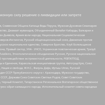
аконную силу решение о ликвидации или запрете
ья, Славянская Община Капища Веды Перуна, Мужская Духовная Семинария
щество, Джамаат мувахидов, Объединенный Вилайат Кабарды, Балкарии и
ден Дьявола, Армия воли народа, Национальная Социалистическая
роверов-Инглингов, Русский общенациональный союз, Движение против
усское национальное единство, Северное Братство, Клуб Болельщиков
а, Правый сектор, УНА - УНСО, Украинская повстанческая армия, Тризуб
 TulaSkins, Этнополитическое объединение Русские, Русское национальное
О противодействии экстремистской деятельности, РЕВТАТПОД,
ы и Единения, Каракольская инициативная группа, Автоград Крю, Союз
 Нация и свобода, W.H.С., Фалунь Дафа, Иртыш Ultras, Русский
ан СССР Прикубанского округа г. Краснодара, Мужское государство,
СССР, Держава Союз Советских Светлых Родов, Совет Советских
в, Черный Комитет, Татарстанское Региональное Всетатарское общественное
гресс ойрат-калмыцкого народа, Исполнительный комитет совета народных