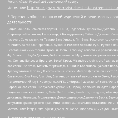
России, Айдар, Русский добровольческий корпус
Источник:
http://nac.gov.ru/terroristicheskie-i-ekstremistskie-
* Перечень общественных объединений и религиозных орг
деятельности:
Национал-большевистская партия, ВЕК РА, Рада земли Кубанской Духовно
Староверов-Инглингов, Нурджулар, К Богодержавию, Таблиги Джамаат, Сви
Карачая, Союз славян, Ат-Такфир Валь-Хиджра, Пит Буль, Национал-социал
Инициатива города Череповца, Духовно-Родовая Держава Русь, Русское н
нелегальной иммиграции, Кровь и Честь, О свободе совести и о религиоз
Футбольного Клуба Динамо, Файзрахманисты, Мусульманская религиозная о
им. Степана Бандеры, Братство, Белый Крест, Misanthropic division, Рели
объединение Атака, Мечеть Мирмамеда, Община Коренного Русского народа
Артподготовка, Штольц, В честь иконы Божией Матери Державная, Сектор 1
Славянских Сил Руси, Алля-Аят, Благотворительный пансионат Ак Умут, Русск
Патриотический клуб-Новокузнецк/РПК, Сибирский державный союз, Фонд б
Народное объединение русского движения, Народное движение Адат, Народ
Социалистических Районов, Meta Platforms Inc, Facebook, Instagram, Wha
движение, Невоград, Молодежное Демократическое Движение Весна, Верхов
депутатов Красноярского края, Этническое национальное объединение, ЛГ
Источник:
https://minjust.gov.ru/ru/documents/7822/
данные
* Реестр иностранных агентов: