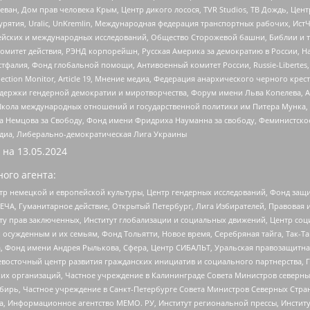
еван, Дом прав человека Крым, Центр дикого лосося, TVR Studios, ТВ Дождь, Це
урятия, Uralic, UnKremlin, Международная федерация транспортных рабочих, Ист
ейских и международных исследований, Общество Сторожевой башни, Библии и тр
омитет действия, РЭНД корпорейшн, Русская Америка за демократию в России, Н
фалия, Фонд глобальной помощи, Антивоенный комитет России, Russie-Libertes, L
lection Monitor, Article 19, Мнение медиа, Федерация анархического черного кр
и гендерной демократии и миротворчества, Форум имени Льва Копелева, American C
г, Школа международных отношений и государственной политики им Питера Мунка
 Немцова за Свободу, Фонд имени Фридриха Науманна за свободу, Феминистско
медиа, Либерально-демократическая Лига Украины
 на
13.05.2024
ого агента:
р немецкой и европейской культуры, Центр гендерных исследований, Фонд защи
ЧА, Гуманитарное действие, Открытый Петербург, Лига Избирателей, Правовая 
иту прав заключенных, Институт глобализации и социальных движений, Центр 
ужденным и их семьям, Фонд Тольятти, Новое время, Серебряная тайга, Так-Так-
, Фонд имени Андрея Рылькова, Сфера, Центр СИБАЛЬТ, Уральская правозащитна
невосточный центр развития гражданских инициатив и социального партнерства, 
 организаций, Частное учреждение в Калининграде Совета Министров северных 
бирь, Частное учреждение в Санкт-Петербурге Совета Министров Северных Стра
а, Информационное агентство МЕМО. РУ, Институт региональной прессы, Инсти