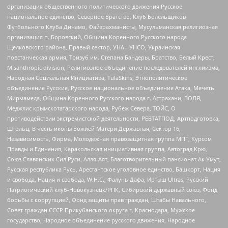
организация общественного политического движения Русское
национальное единство, Северное Братство, Клуб Болельщиков
Футбольного Клуба Динамо, Файзрахманисты, Мусульманская религиозная
организация п. Боровский, Община Коренного Русского народа
Щелковского района, Правый сектор, УНА - УНСО, Украинская
повстанческая армия, Тризуб им. Степана Бандеры, Братство, Белый Крест,
Misanthropic division, Религиозное объединение последователей инглиизма,
Народная Социальная Инициатива, TulaSkins, Этнополитическое
объединение Русские, Русское национальное объединение Атака, Мечеть
Мирмамеда, Община Коренного Русского народа г. Астрахани, ВОЛЯ,
Меджлис крымскотатарского народа, Рубеж Севера, ТОЙС, О
противодействии экстремистской деятельности, РЕВТАТПОД, Артподготовка,
Штольц, В честь иконы Божией Матери Державная, Сектор 16,
Независимость, Фирма, Молодежная правозащитная группа МПГ, Курсом
Правды и Единения, Каракольская инициативная группа, Автоград Крю,
Союз Славянских Сил Руси, Алля-Аят, Благотворительный пансионат Ак Умут,
Русская республика Русь, Арестантское уголовное единство, Башкорт, Нация
и свобода, Нация и свобода, W.H.С., Фалунь Дафа, Иртыш Ultras, Русский
Патриотический клуб-Новокузнецк/РПК, Сибирский державный союз, Фонд
борьбы с коррупцией, Фонд защиты прав граждан, Штабы Навального,
Совет граждан СССР Прикубанского округа г. Краснодара, Мужское
государство, Народное объединение русского движения, Народное