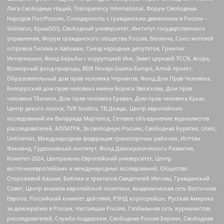
Лига Свободных Наций, Transparеncy International, Форум Свободных
Народов ПостРоссии, Солидарность с гражданским движением в России –
Solidarus, КрымSOS, Свободный университет, Институт государственного
управления, Форум гражданского общества Россия, Беллона, Союз жителей
островов Тисима и Хабомаи, Съезд народных депутатов, Гринпис
Интернешнл, Фонд борьбы с коррупцией Инк, Завет церквей TCCN, Агора,
Всемирный фонд природы, BDR Novaja Gazeta-Europe, Алтай проект,
Образовательный дом прав человека Чернигов, Фонд Дом Прав Человека,
Белорусский дом прав человека имени Бориса Звозскова, Дом прав
человека Тбилиси, Дом прав человека Ереван, Дом прав человека Крым,
Центр дикого лосося, TVR Studios, ТВ Дождь, Центр европейских
исследований им Вилфрида Мартенса, Сетевое объединение журналистов
расследователей, АЛЛАТРА, За свободную Россию, Свободная Бурятия, Uralic,
UnKremlin, Международная федерация транспортных рабочих, ИстЧам
Финланд, Гудзоновский институт, Фонд Демократического Развития,
Комитет-2024, Центрально-Европейский университет, Центр
восточноевропейских и международных исследований, Общество
Сторожевой башни, Библии и трактатов Свидетелей Иеговы, Гражданский
Совет, Центр анализа европейской политики, Академическая сеть Восточная
Европа, Российский комитет действия, РЭНД корпорейшн, Русская Америка
за демократию в России, Настоящая Россия, Глобальная сеть журналистов-
расследователей, Служба поддержки, Свободная Россия Берлин, Свободная