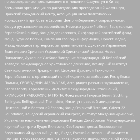
по расследованию преследования в отношении Фалуньгун в Китае,
Всемирная организация по расследованию преследований Фалуньгун,
Пражский гражданский центр, Ассоциация школ политических
исследований при Совете Европы, Центр либеральной современности,
Форум русскоязычных европейцев, Немецко-русский обмен, Бард колледж,
Европейский выбор, Фонд Ходорковского, Оксфордский российский фонд,
Фонд Будущее России, Компания свободы информации, Проект Медиа,
Международное партнерство за права человека, Духовное Управление
Евангельских Христиан Украинской Христианской Церкви, Новое
Поколение, Духовное Учебное Заведение Международный Библейский
Колледж, Международное христианское движение, Всемирный Институт
Саентологических Предприятий, Церковь Духовной Технологии,
Европейская сеть организаций по наблюдению за выборами, Республика
Польша, СВОБОДНЫЙ ИДЕЛЬ-УРАЛ, Ассоциация развития журналистики,
IStories fonds, Королевский Институт Международных Отношений,
КРИМСЬКА ПРАВОЗАХИСНА ГРУПА, Фонд имени Генриха Бёлля, Stichting
Bellingcat, Bellingcat Ltd, The Insider, Институт правовой инициативы
Центральной и Восточной Европы, Фонд Открытой Эстонии, Calvert 22
Foundation, Канадский украинский конгресс, Институт Макдональда-Лорье,
Украинская национальная федерация Канады, Декабристы, Международный
научный центр им Вудро Вильсона, Свободная пресса, Возрождение,
Всеукраинский духовный центр , Риддл, Русский антивоенный комитет в
Швеции, Проект Медуза, Фонд Андрея Сахарова, Форум свободной России,