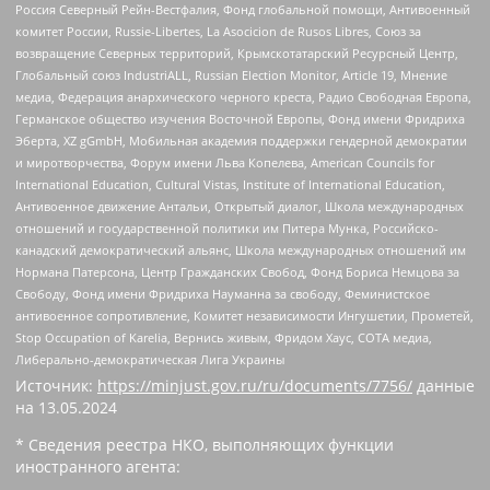
Россия Северный Рейн-Вестфалия, Фонд глобальной помощи, Антивоенный
комитет России, Russie-Libertes, La Asocicion de Rusos Libres, Союз за
возвращение Северных территорий, Крымскотатарский Ресурсный Центр,
Глобальный союз IndustriALL, Russian Election Monitor, Article 19, Мнение
медиа, Федерация анархического черного креста, Радио Свободная Европа,
Германское общество изучения Восточной Европы, Фонд имени Фридриха
Эберта, XZ gGmbH, Мобильная академия поддержки гендерной демократии
и миротворчества, Форум имени Льва Копелева, American Councils for
International Education, Cultural Vistas, Institute of International Education,
Антивоенное движение Антальи, Открытый диалог, Школа международных
отношений и государственной политики им Питера Мунка, Российско-
канадский демократический альянс, Школа международных отношений им
Нормана Патерсона, Центр Гражданских Свобод, Фонд Бориса Немцова за
Свободу, Фонд имени Фридриха Науманна за свободу, Феминистское
антивоенное сопротивление, Комитет независимости Ингушетии, Прометей,
Stop Occupation of Karelia, Вернись живым, Фридом Хаус, СОТА медиа,
Либерально-демократическая Лига Украины
Источник:
https://minjust.gov.ru/ru/documents/7756/
данные
на
13.05.2024
* Сведения реестра НКО, выполняющих функции
иностранного агента: