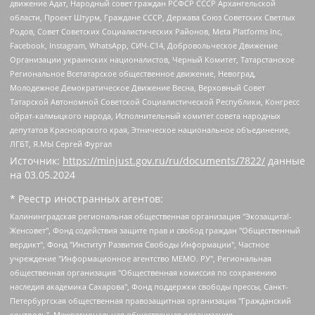
движение Адат, Народный совет граждан РСФСР СССР Архангельской
области, Проект Штурм, Граждане СССР, Держава Союз Советских Светлых
Родов, Совет Советских Социалистических Районов, Meta Platforms Inc,
Facebook, Instagram, WhatsApp, СИЧ-С14, Добровольческое Движение
Организации украинских националистов, Черный Комитет, Татарстанское
Региональное Всетатарское общественное движение, Невоград,
Молодежное Демократическое Движение Весна, Верховный Совет
Татарской Автономной Советской Социалистической Республики, Конгресс
ойрат-калмыцкого народа, Исполнительный комитет совета народных
депутатов Красноярского края, Этническое национальное объединение,
ЛГБТ, Я.МЫ Сергей Фургал
Источник:
https://minjust.gov.ru/ru/documents/7822/
данные
на
03.05.2024
* Реестр иностранных агентов:
Калининградская региональная общественная организация "Экозащита!-Женсовет", Фонд содействия защите прав и свобод граждан "Общественный вердикт", Фонд "Институт Развития Свободы Информации", Частное учреждение "Информационное агентство МЕМО. РУ", Региональная общественная организация "Общественная комиссия по сохранению наследия академика Сахарова", Фонд поддержки свободы прессы, Санкт-Петербургская общественная правозащитная организация "Гражданский контроль", Межрегиональная общественная организация "Информационно-просветительский центр "Мемориал", Региональный Фонд "Центр Защиты Прав Средств Массовой Информации", с 05.12.2023 Фонд "Центр Защиты Прав Средств массовой информации", Региональная общественная благотворительная организация помощи беженцам и мигрантам "Гражданское содействие", Негосударственное образовательное учреждение дополнительного профессионального образования (повышение квалификации) специалистов "АКАДЕМИЯ ПО ПРАВАМ ЧЕЛОВЕКА", Свердловская региональная общественная организация "Сутяжник", Автономная некоммерческая организация "Центр независимых социологических исследований", Союз общественных объединений "Российский исследовательский центр по правам человека", Региональное общественное учреждение научно-информационный центр "МЕМОРИАЛ", Некоммерческая организация "Фонд защиты гласности", Автономная некоммерческая организация "Институт прав человека", Городская общественная организация "Екатеринбургское общество "МЕМОРИАЛ", Городская общественная организация "Рязанское историко-просветительское и правозащитное общество "Мемориал" (Рязанский Мемориал), Челябинский региональный орган общественной самодеятельности – женское общественное объединение "Женщины Евразии", Челябинский региональный орган общественной самодеятельности "Уральская правозащитная группа", Фонд содействия защите здоровья и социальной справедливости имени Андрея Рылькова, Автономная Некоммерческая Организация "Аналитический Центр Юрия Левады", Автономная некоммерческая организация социальной поддержки населения "Проект Апрель", Региональная общественная организация помощи женщинам и детям, находящимся в кризисной ситуации "Информационно-методический центр "Анна", Фонд содействия развитию массовых коммуникаций и правовому просвещению "Так-так-Так", Фонд содействия устойчивому развитию "Серебряная тайга", Свердловский региональный общественный фонд социальных проектов "Новое время", "Idel.Реалии", Кавказ.Реалии, Крым.Реалии, Телеканал Настоящее Время, Татаро-башкирская служба Радио Свобода (Azatliq Radiosi), Радио Свободная Европа/Радио Свобода (PCE/PC), "Сибирь.Реалии", "Фактограф", Благотворительный фонд помощи осужденным и их семьям, Автономная некоммерческая организация "Институт глобализации и социальных движений", Фонд "В защиту прав заключенных", Частное учреждение "Центр поддержки и содействия развитию средств массовой информации", Пензенский региональный общественный благотворительный фонд "Гражданский союз", "Север.Реалии", Некоммерческая организация Фонд "Правовая инициатива", Общество с ограниченной ответственностью "Радио Свободная Европа/Радио Свобода", Чешское информационное агентство "MEDIUM-ORIENT", Красноярская региональная общественная организация "Мы против СПИДа", Камалягин Денис Николаевич, Маркелов Сергей Евгеньевич, Пономарев Лев Александрович, Савицкая Людмила Алексеевна, Автономная некоммерческая организация "Центр по работе с проблемой насилия "НАСИЛИЮ.НЕТ", Межрегиональный профессиональный союз работников здравоохранения "Альянс врачей", Юридическое лицо, зарегистрированное в Латвийской Республике, SIA "Medusa Project" (регистрационный номер 40103797863, дата регистрации 10.06.2014), Некоммерческая организация "Фонд по борьбе с коррупцией", Автономная некоммерческая организация "Институт права и публичной политики", Баданин Роман Сергеевич, Гликин Максим Александрович, Железнова Мария Михайловна, Лукьянова Юлия Сергеевна, Маетная Елизавета Витальевна, Маняхин Петр Борисович, Чуракова Ольга Владимировна, Ярош Юлия Петровна, Юридическое лицо "The Insider SIA", зарегистрированное в Риге, Латвийская Республика (дата регистрации 26.06.2015), являющееся администратором доменного имени интернет-издания "The Insider SIA", https://theins.ru, Постернак Алексей Евгеньевич, Рубин Михаил Аркадьевич, Анин Роман Александрович, Юридическое лицо Istories fonds, зарегистрированное в Латвийской Республике (регистрационный номер 50008295751, дата регистрации 24.02.2020), Великовский Дмитрий Александрович, Долинина Ирина Николаевна, Мароховская Алеся Алексеевна, Шлейнов Роман Юрьевич, Шмагун Олеся Валентиновна, Общество с ограниченной ответственностью "Альтаир 2021", Общество с ограниченной ответственностью "Вега 2021", Общество с ограниченной ответственностью "Главный редактор 2021", Общество с ограниченной ответственностью "Ромашки монолит", Важенков Артем Валерьевич, Ивановская областная общественная организация "Центр гендерных исследований", Гурман Юрий Альбертович, Медиапроект "ОВД-Инфо", Егоров Владимир Владимирович, Жилинский Владимир Александрович, Общество с ограниченной ответственностью "ЗП", Иванова София Юрьевна, Карезина Инна Павловна, Кильтау Екатерина Викторовна, Петров Алексей Викторович, Пискунов Сергей Евгеньевич, Смирнов Сергей Сергеевич, Тихонов Михаил Сергеевич, Общество с ограниченной ответственностью "ЖУРНАЛИСТ-ИНОСТРАННЫЙ АГЕНТ", Арапова Галина Юрьевна, Вольтская Татьяна Анатольевна, Американская компания "Mason G.E.S. Anonymous Foundation" (США), являющаяся владельцем интернет-издания https://mnews.world/, Компания "Stichting Bellingcat", зарегистрированная в Нидерландах (дата регистрации 11.07.2018), Захаров Андрей Вячеславович, Клепиковская Екатерина Дмитриевна, Общество с ограниченной ответственностью "МЕМО", Перл Роман Александрович, Симонов Евгений Алексеевич, Соловьева Елена Анатольевна, Сотников Даниил Владимирович, Сурначева Елизавета Дмитриевна, Автономная некоммерческая организация по защите прав человека и информированию населения "Якутия – Наше Мнение", Общество с ограниченной ответственностью "Москоу диджитал медиа", с 26.01.2023 Общество с ограниченной ответственностью "Чайка Белые сады", Ветошкина Валерия Валерьевна, Заговора Максим Александрович, Межрегиональное общественное движение "Российская ЛГБТ - сеть", Оленичев Максим Владимирович, Павлов Иван Юрьевич, Скворцова Елена Сергеевна, Общество с ограниченной ответственностью "Как бы инагент", Кочетков Игорь Викторович, Общество с ограниченной ответственностью "Честные выборы", Еланчик Олег Александрович, Общество с ограниченной ответственностью "Нобелевский призыв", Гималова Регина Эмилевна, Григорьев Андрей Валерьевич, Григорьева Алина Александровна, Ассоциация по содействию защите прав призывников, альтернативнослужащих и военнослужащих "Правозащитная группа "Гражданин.Армия.Право", Хисамова Регина Фаритовна, Автономная некоммерческая организация по реализации социально-правовых программ "Лилит", Дальневосточное общественное движение "Маяк", Санкт-Петербургская ЛГБТ-инициативная группа "Выход", Инициативная группа ЛГБТ+ "Реверс", Алексеев Андрей Викторович, Бекбулатова Таисия Львовна, Беляев Иван Михайлович, Владыкина Елена Сергеевна, Гельман Марат Александрович, Никульшина Вероника Юрьевна, Толоконникова Надежда Андреевна, Шендерович Виктор Анатольевич, Общество с ограниченной ответственностью "Данное сообщение", Общество с ограниченной ответственностью Издательский дом "Новая глава", Айнбиндер Александра Александровна, Московский комьюнити-центр для ЛГБТ+инициатив, Благотворительный фонд развития филантропии, Deutsche Welle (Германия, Kurt-Schumacher-Strasse 3, 53113 Bonn), Борзунова Мария Михайловна, Воробьев Виктор Викторович, Голубева Анна Львовна, Константинова Алла Михайловна, Малкова Ирина Владимировна, Мурадов Мурад Абдулгалимович, Осетинская Елизавета Николаевна, Понасенков Евгений Николаевич, Ганапольский Матвей Юрьевич, Киселев Евгений Алексеевич, Борухович Ирина Григорьевна, Дремин Иван Тимофеевич, Дубровский Дмитрий Викторович, Красноярская региональная общественная организация поддержки и развития альтернативных образовательных технологий и межкультурных коммуникаций "ИНТЕРРА", Маяковская Екатерина Алексеевна, Фейгин Марк Захарович, Филимонов Андрей Викторович, Дзугкоева Регина Николаевна, Доброхотов Роман Александрович, Дудь Юрий Александрович, Елкин Сергей Владимирович, Кругликов Кирилл Игоревич, Сабунаева Мария Леонидовна, Семенов Алексей Владимирович, Шаинян Карен Багратович, Шульман Екатерина Михайловна, Асафьев Артур Валерьевич, Вахштайн Виктор Семенович, Венедиктов Алексей Алексеевич, Лушникова Екатерина Евгеньевна, Волков Леонид Михайлович, Невзоров Александр Глебович, Пархоменко Сергей Борисович, Сироткин Ярослав Николаевич, Кара-Мурза Владимир Владимирович, Баранова Наталья Владимировна, Гозман Леонид Яковлевич, Кагарлицкий Борис Юльевич, Климарев Михаил Валерьевич, Милов Владимир Станиславович, Автономная некоммерческая организация Краснодарский центр современного искусства "Типография", Моргенштерн Алишер Тагирович, Соболь Любовь Эдуардовна, Общество с ограниченной ответственностью "ЛИЗА НОРМ", Каспаров Гарри Кимович, Ходорковский Михаил Борисович, Общество с ограниченной ответственностью "Апрельские тезисы", Данилович Ирина Брониславовна, Кашин Олег Владимирович, Петров Николай Владимирович, Пивоваров Алексей Владимирович, Соколов Михаил Владимирович, Цветкова Юлия Владимировна, Чичваркин Евгений Александрович, Комитет против пыток/Команда против пыток, Общество с ограниченной ответственностью "Первый научный", Общество с ограниченной ответственностью "Вертолет и ко", Белоцерковская Вероника Борисовна, Кац Максим Евгеньевич, Лазарева Татьяна Юрьевна, Шаведдинов Руслан Табризович, Яшин Илья Валерьевич, Общество с ограниченной ответственностью "Иноагент ААВ", Алешковский Дмитрий Петрович, Альбац Евгения Марковна, Быков Дмитрий Львович, Галямина Юлия Евгеньевна, Лойко Сергей Леонидович, Мартынов Кирилл Константинович, Медведев Сергей Александрович, Крашенинников Федор Геннадиевич, Гордеева Катерина Вл