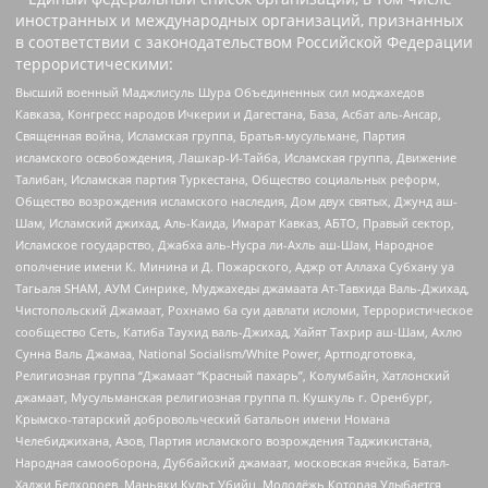
иностранных и международных организаций, признанных
в соответствии с законодательством Российской Федерации
террористическими:
Высший военный Маджлисуль Шура Объединенных сил моджахедов
Кавказа, Конгресс народов Ичкерии и Дагестана, База, Асбат аль-Ансар,
Священная война, Исламская группа, Братья-мусульмане, Партия
исламского освобождения, Лашкар-И-Тайба, Исламская группа, Движение
Талибан, Исламская партия Туркестана, Общество социальных реформ,
Общество возрождения исламского наследия, Дом двух святых, Джунд аш-
Шам, Исламский джихад, Аль-Каида, Имарат Кавказ, АБТО, Правый сектор,
Исламское государство, Джабха аль-Нусра ли-Ахль аш-Шам, Народное
ополчение имени К. Минина и Д. Пожарского, Аджр от Аллаха Субхану уа
Тагьаля SHAM, АУМ Синрике, Муджахеды джамаата Ат-Тавхида Валь-Джихад,
Чистопольский Джамаат, Рохнамо ба суи давлати исломи, Террористическое
сообщество Сеть, Катиба Таухид валь-Джихад, Хайят Тахрир аш-Шам, Ахлю
Сунна Валь Джамаа, National Socialism/White Power, Артподготовка,
Религиозная группа “Джамаат “Красный пахарь”, Колумбайн, Хатлонский
джамаат, Мусульманская религиозная группа п. Кушкуль г. Оренбург,
Крымско-татарский добровольческий батальон имени Номана
Челебиджихана, Азов, Партия исламского возрождения Таджикистана,
Народная самооборона, Дуббайский джамаат, московская ячейка, Батал-
Хаджи Белхороев, Маньяки Культ Убийц, Молодёжь Которая Улыбается,