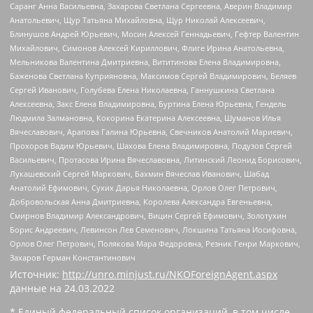
Саранг Анна Васильевна, Захарова Светлана Сергеевна, Аверин Владимир
Анатольевич, Щур Татьяна Михайловна, Щур Николай Алексеевич,
Блинушов Андрей Юрьевич, Мосин Алексей Геннадьевич, Гефтер Валентин
Михайлович, Симонов Алексей Кириллович, Флиге Ирина Анатольевна,
Мельникова Валентина Дмитриевна, Вититинова Елена Владимировна,
Баженова Светлана Куприяновна, Максимов Сергей Владимирович, Беляев
Сергей Иванович, Голубева Елена Николаевна, Ганнушкина Светлана
Алексеевна, Закс Елена Владимировна, Буртина Елена Юрьевна, Гендель
Людмила Залмановна, Кокорина Екатерина Алексеевна, Шуманов Илья
Вячеславович, Арапова Галина Юрьевна, Свечников Анатолий Мариевич,
Прохоров Вадим Юрьевич, Шахова Елена Владимировна, Подузов Сергей
Васильевич, Протасова Ирина Вячеславовна, Литинский Леонид Борисович,
Лукашевский Сергей Маркович, Бахмин Вячеслав Иванович, Шабад
Анатолий Ефимович, Сухих Дарья Николаевна, Орлов Олег Петрович,
Добровольская Анна Дмитриевна, Королева Александра Евгеньевна,
Смирнов Владимир Александрович, Вицин Сергей Ефимович, Золотухин
Борис Андреевич, Левинсон Лев Семенович, Локшина Татьяна Иосифовна,
Орлов Олег Петрович, Полякова Мара Федоровна, Резник Генри Маркович,
Захаров Герман Константинович
Источник:
http://unro.minjust.ru/NKOForeignAgent.aspx
данные на
24.03.2022
* Единый федеральный список организаций, в том числе