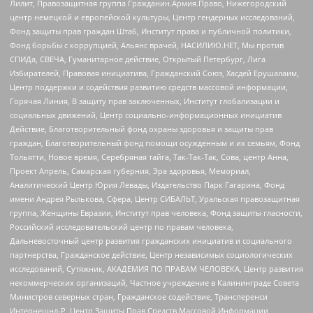
Лилит, Правозащитная группа Гражданин.Армия.Право, Нижегородский
центр немецкой и европейской культуры, Центр гендерных исследований,
Фонд защиты прав граждан Штаб, Институт права и публичной политики,
Фонд борьбы с коррупцией, Альянс врачей, НАСИЛИЮ.НЕТ, Мы против
СПИДа, СВЕЧА, Гуманитарное действие, Открытый Петербург, Лига
Избирателей, Правовая инициатива, Гражданский Союз, Хасдей Ерушалаим,
Центр поддержки и содействия развитию средств массовой информации,
Горячая Линия, В защиту прав заключенных, Институт глобализации и
социальных движений, Центр социально-информационных инициатив
Действие, Благотворительный фонд охраны здоровья и защиты прав
граждан, Благотворительный фонд помощи осужденным и их семьям, Фонд
Тольятти, Новое время, Серебряная тайга, Так-Так-Так, Сова, центр Анна,
Проект Апрель, Самарская губерния, Эра здоровья, Мемориал,
Аналитический Центр Юрия Левады, Издательство Парк Гагарина, Фонд
имени Андрея Рылькова, Сфера, Центр СИБАЛЬТ, Уральская правозащитная
группа, Женщины Евразии, Институт прав человека, Фонд защиты гласности,
Российский исследовательский центр по правам человека,
Дальневосточный центр развития гражданских инициатив и социального
партнерства, Гражданское действие, Центр независимых социологических
исследований, Сутяжник, АКАДЕМИЯ ПО ПРАВАМ ЧЕЛОВЕКА, Центр развития
некоммерческих организаций, Частное учреждение в Калининграде Совета
Министров северных стран, Гражданское содействие, Трансперенси
Интернешнл-Р, Центр Защиты Прав Средств Массовой Информации,