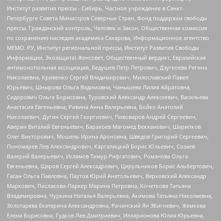
Институт развития прессы - Сибирь, Частное учреждение в Санкт-
Петербурге Совета Министров Северных Стран, Фонд поддержки свободы
прессы, Гражданский контроль, Человек и Закон, Общественная комиссия
по сохранению наследия академика Сахарова, Информационное агентство
МЕМО. РУ, Институт региональной прессы, Институт Развития Свободы
Информации, Экозащита!-Женсовет, Общественный вердикт, Евразийская
антимонопольная ассоциация, Бедушев Петр Петрович, Дзугкоева Регина
Николаевна, Кривенко Сергей Владимирович, Милославский Павел
Юрьевич, Шнырова Ольга Вадимовна, Чанышева Лилия Айратовна,
Сидорович Ольга Борисовна, Туровский Александр Алексеевич, Васильева
Анастасия Евгеньевна, Ривина Анна Валерьевна, Бойко Анатолий
Николаевич, Дугин Сергей Георгиевич, Пивоваров Андрей Сергеевич,
Аверин Виталий Евгеньевич, Барахоев Магомед Бекханович, Шарипков
Олег Викторович, Мошель Ирина Ароновна, Шведов Григорий Сергеевич,
Пономарев Лев Александрович, Каргалицкий Борис Юльевич, Созаев
Валерий Валерьевич, Исламов Тимур Рифгатович, Романова Ольга
Евгеньевна, Щаров Сергей Алексадрович, Цирульников Борис Альбертович,
Гасан Ольга Павловна, Паутов Юрий Анатольевич, Верховский Александр
Маркович, Пислакова-Паркер Марина Петровна, Кочеткова Татьяна
Владимировна, Чуркина Наталья Валерьевна, Акимова Татьяна Николаевна,
Золотарева Екатерина Александровна, Рачинский Ян Збигневич, Жемкова
Елена Борисовна, Гудков Лев Дмитриевич, Илларионова Юлия Юрьевна,