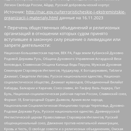
Легион Свобода России, Айдар, Русский добровольческий корпус
Источник:
http://nac.gov.ru/terroristicheskie-i-ekstremistskie-
organizacii-i-materialy.html
данные на
16.11.2023
* Перечень общественных объединений и религиозных
организаций в отношении которых судом принято
вступившее в законную силу решение о ликвидации или
запрете деятельности:
Национал-большевистская партия, ВЕК РА, Рада земли Кубанской Духовно
Родовой Державы Русь, Община Духовного Управления Асгардской Веси
Беловодья, Славянская Община Капища Веды Перуна, Мужская Духовная
Семинария Староверов-Инглингов, Нурджулар, К Богодержавию, Таблиги
Джамаат, Свидетели Иеговы, Русское национальное единство, Национал-
социалистическое общество, Джамаат мувахидов, Объединенный Вилайат
Кабарды, Балкарии и Карачая, Союз славян, Ат-Такфир Валь-Хиджра, Пит
Буль, Национал-социалистическая рабочая партия России, Славянский союз,
Формат-18, Благородный Орден Дьявола, Армия воли народа,
Национальная Социалистическая Инициатива города Череповца, Духовно-
Родовая Держава Русь, Русское национальное единство, Древнерусской
Инглистической церкви Православных Староверов-Инглингов, Русский
общенациональный союз, Движение против нелегальной иммиграции,
Кровь и Честь, О свободе совести и о религиозных объединениях, Омская