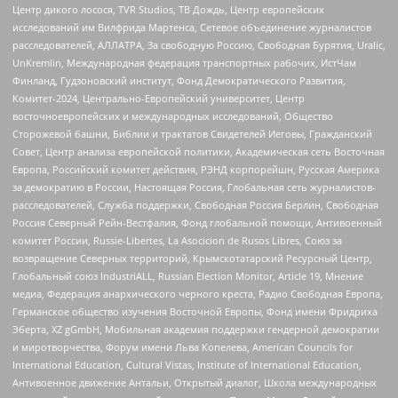
Центр дикого лосося, TVR Studios, ТВ Дождь, Центр европейских
исследований им Вилфрида Мартенса, Сетевое объединение журналистов
расследователей, АЛЛАТРА, За свободную Россию, Свободная Бурятия, Uralic,
UnKremlin, Международная федерация транспортных рабочих, ИстЧам
Финланд, Гудзоновский институт, Фонд Демократического Развития,
Комитет-2024, Центрально-Европейский университет, Центр
восточноевропейских и международных исследований, Общество
Сторожевой башни, Библии и трактатов Свидетелей Иеговы, Гражданский
Совет, Центр анализа европейской политики, Академическая сеть Восточная
Европа, Российский комитет действия, РЭНД корпорейшн, Русская Америка
за демократию в России, Настоящая Россия, Глобальная сеть журналистов-
расследователей, Служба поддержки, Свободная Россия Берлин, Свободная
Россия Северный Рейн-Вестфалия, Фонд глобальной помощи, Антивоенный
комитет России, Russie-Libertes, La Asocicion de Rusos Libres, Союз за
возвращение Северных территорий, Крымскотатарский Ресурсный Центр,
Глобальный союз IndustriALL, Russian Election Monitor, Article 19, Мнение
медиа, Федерация анархического черного креста, Радио Свободная Европа,
Германское общество изучения Восточной Европы, Фонд имени Фридриха
Эберта, XZ gGmbH, Мобильная академия поддержки гендерной демократии
и миротворчества, Форум имени Льва Копелева, American Councils for
International Education, Cultural Vistas, Institute of International Education,
Антивоенное движение Антальи, Открытый диалог, Школа международных