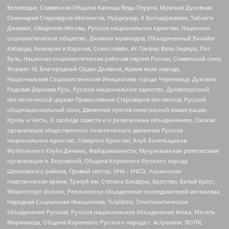
Беловодья, Славянская Община Капища Веды Перуна, Мужская Духовная
Семинария Староверов-Инглингов, Нурджулар, К Богодержавию, Таблиги
Джамаат, Свидетели Иеговы, Русское национальное единство, Национал-
социалистическое общество, Джамаат мувахидов, Объединенный Вилайат
Кабарды, Балкарии и Карачая, Союз славян, Ат-Такфир Валь-Хиджра, Пит
Буль, Национал-социалистическая рабочая партия России, Славянский союз,
Формат-18, Благородный Орден Дьявола, Армия воли народа,
Национальная Социалистическая Инициатива города Череповца, Духовно-
Родовая Держава Русь, Русское национальное единство, Древнерусской
Инглистической церкви Православных Староверов-Инглингов, Русский
общенациональный союз, Движение против нелегальной иммиграции,
Кровь и Честь, О свободе совести и о религиозных объединениях, Омская
организация общественного политического движения Русское
национальное единство, Северное Братство, Клуб Болельщиков
Футбольного Клуба Динамо, Файзрахманисты, Мусульманская религиозная
организация п. Боровский, Община Коренного Русского народа
Щелковского района, Правый сектор, УНА - УНСО, Украинская
повстанческая армия, Тризуб им. Степана Бандеры, Братство, Белый Крест,
Misanthropic division, Религиозное объединение последователей инглиизма,
Народная Социальная Инициатива, TulaSkins, Этнополитическое
объединение Русские, Русское национальное объединение Атака, Мечеть
Мирмамеда, Община Коренного Русского народа г. Астрахани, ВОЛЯ,