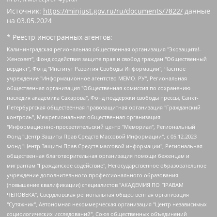
Источник:
https://minjust.gov.ru/ru/documents/7822/
данные
на
03.05.2024
* Реестр иностранных агентов:
Калининградская региональная общественная организация "Экозащита!-Женсовет", Фонд содействия защите прав и свобод граждан "Общественный вердикт", Фонд "Институт Развития Свободы Информации", Частное учреждение "Информационное агентство МЕМО. РУ", Региональная общественная организация "Общественная комиссия по сохранению наследия академика Сахарова", Фонд поддержки свободы прессы, Санкт-Петербургская общественная правозащитная организация "Гражданский контроль", Межрегиональная общественная организация "Информационно-просветительский центр "Мемориал", Региональный Фонд "Центр Защиты Прав Средств Массовой Информации", с 05.12.2023 Фонд "Центр Защиты Прав Средств массовой информации", Региональная общественная благотворительная организация помощи беженцам и мигрантам "Гражданское содействие", Негосударственное образовательное учреждение дополнительного профессионального образования (повышение квалификации) специалистов "АКАДЕМИЯ ПО ПРАВАМ ЧЕЛОВЕКА", Свердловская региональная общественная организация "Сутяжник", Автономная некоммерческая организация "Центр независимых социологических исследований", Союз общественных объединений "Российский исследовательский центр по правам человека", Региональное общественное учреждение научно-информационный центр "МЕМОРИАЛ", Некоммерческая организация "Фонд защиты гласности", Автономная некоммерческая организация "Институт прав человека", Городская общественная организация "Екатеринбургское общество "МЕМОРИАЛ", Городская общественная организация "Рязанское историко-просветительское и правозащитное общество "Мемориал" (Рязанский Мемориал), Челябинский региональный орган общественной самодеятельности – женское общественное объединение "Женщины Евразии", Челябинский региональный орган общественной самодеятельности "Уральская правозащитная группа", Фонд содействия защите здоровья и социальной справедливости имени Андрея Рылькова, Автономная Некоммерческая Организация "Аналитический Центр Юрия Левады", Автономная некоммерческая организация социальной поддержки населения "Проект Апрель", Региональная общественная организация помощи женщинам и детям, находящимся в кризисной ситуации "Информационно-методический центр "Анна", Фонд содействия развитию массовых коммуникаций и правовому просвещению "Так-так-Так", Фонд содействия устойчивому развитию "Серебряная тайга", Свердловский региональный общественный фонд социальных проектов "Новое время", "Idel.Реалии", Кавказ.Реалии, Крым.Реалии, Телеканал Настоящее Время, Татаро-башкирская служба Радио Свобода (Azatliq Radiosi), Радио Свободная Европа/Радио Свобода (PCE/PC), "Сибирь.Реалии", "Фактограф", Благотворительный фонд помощи осужденным и их семьям, Автономная некоммерческая организация "Институт глобализации и социальных движений", Фонд "В защиту прав заключенных", Частное учреждение "Центр поддержки и содействия развитию средств массовой информации", Пензенский региональный общественный благотворительный фонд "Гражданский союз", "Север.Реалии", Некоммерческая организация Фонд "Правовая инициатива", Общество с ограниченной ответственностью "Радио Свободная Европа/Радио Свобода", Чешское информационное агентство "MEDIUM-ORIENT", Красноярская региональная общественная организация "Мы против СПИДа", Камалягин Денис Николаевич, Маркелов Сергей Евгеньевич, Пономарев Лев Александрович, Савицкая Людмила Алексеевна, Автономная некоммерческая организация "Центр по работе с проблемой насилия "НАСИЛИЮ.НЕТ", Межрегиональный профессиональный союз работников здравоохранения "Альянс врачей", Юридическое лицо, зарегистрированное в Латвийской Республике, SIA "Medusa Project" (регистрационный номер 40103797863, дата регистрации 10.06.2014), Некоммерческая организация "Фонд по борьбе с коррупцией", Автономная некоммерческая организация "Институт права и публичной политики", Баданин Роман Сергеевич, Гликин Максим Александрович, Железнова Мария Михайловна, Лукьянова Юлия Сергеевна, Маетная Елизавета Витальевна, Маняхин Петр Борисович, Чуракова Ольга Владимировна, Ярош Юлия Петровна, Юридическое лицо "The Insider SIA", зарегистрированное в Риге, Латвийская Республика (дата регистрации 26.06.2015), являющееся администратором доменного имени интернет-издания "The Insider SIA", https://theins.ru, Постернак Алексей Евгеньевич, Рубин Михаил Аркадьевич, Анин Роман Александрович, Юридическое лицо Istories fonds, зарегистрированное в Латвийской Республике (регистрационный номер 50008295751, дата регистрации 24.02.2020), Великовский Дмитрий Александрович, Долинина Ирина Николаевна, Мароховская Алеся Алексеевна, Шлейнов Роман Юрьевич, Шмагун Олеся Валентиновна, Общество с ограниченной ответственностью "Альтаир 2021", Общество с ограниченной ответственностью "Вега 2021", Общество с ограниченной ответственностью "Главный редактор 2021", Общество с ограниченной ответственностью "Ромашки монолит", Важенков Артем Валерьевич, Ивановская областная общественная организация "Центр гендерных исследований", Гурман Юрий Альбертович, Медиапроект "ОВД-Инфо", Егоров Владимир Владимирович, Жилинский Владимир Александрович, Общество с ограниченной ответственностью "ЗП", Иванова София Юрьевна, Карезина Инна Павловна, Кильтау Екатерина Викторовна, Петров Алексей Викторович, Пискунов Сергей Евгеньевич, Смирнов Сергей Сергеевич, Тихонов Михаил Сергеевич, Общество с ограниченной ответственностью "ЖУРНАЛИСТ-ИНОСТРАННЫЙ АГЕНТ", Арапова Галина Юрьевна, Вольтская Татьяна Анатольевна, Американская компания "Mason G.E.S. Anonymous Foundation" (США), являющаяся владельцем интернет-издания https://mnews.world/, Компания "Stichting Bellingcat", зарегистрированная в Нидерландах (дата регистрации 11.07.2018), Захаров Андрей Вячеславович, Клепиковская Екатерина Дмитриевна, Общество с ограниченной ответственностью "МЕМО", Перл Роман Александрович, Симонов Евгений Алексеевич, Соловьева Елена Анатольевна, Сотников Даниил Владимирович, Сурначева Елизавета Дмитриевна, Автономная некоммерческая организация по защите прав человека и информированию населения "Якутия – Наше Мнение", Общество с ограниченной ответственностью "Москоу диджитал медиа", с 26.01.2023 Общество с ограниченной ответственностью "Чайка Белые сады", Ветошкина Валерия Валерьевна, Заговора Максим Александрович, Межрегиональное общественное движение "Российская ЛГБТ - сеть", Оленичев Максим Владимирович, Павлов Иван Юрьевич, Скворцова Елена Сергеевна, Общество с ограниченной ответственностью "Как бы инагент", Кочетков Игорь Викторович, Общество с ограниченной ответственностью "Честные выборы", Еланчик Олег Александрович, Общество с ограниченной ответственностью "Нобелевский призыв", Гималова Регина Эмилевна, Григорьев Андрей Валерьевич, Григорьева Алина Александровна, Ассоциация по содействию защите прав призывников, альтернативнослужащих и военнослужащих "Правозащитная группа "Гражданин.Армия.Право", Хисамова Регина Фаритовна, Автономная некоммерческая организация по реализации социально-правовых программ "Лилит", Дальневосточное общественное движение "Маяк", Санкт-Петербургская ЛГБТ-инициативная группа "Выход", Инициативная группа ЛГБТ+ "Реверс", Алексеев Андрей Викторович, Бекбулатова Таисия Львовна, Беляев Иван Михайлович, Владыкина Елена Сергеевна, Гельман Марат Александрович, Никульшина Вероника Юрьевна, Толоконникова Надежда Андреевна, Шендерович Виктор Анатольевич, Общество с ограниченной ответственностью "Данное сообщение", Общество с ограниченной ответственностью Издательский дом "Новая глава", Айнбиндер Александра Александровна, Московский комьюнити-центр для ЛГБТ+инициатив, Благотворительный фонд развития филантропии, Deutsche Welle (Германия, Kurt-Schumacher-Strasse 3, 53113 Bonn), Борзунова Мария Михайловна, Воробьев Виктор Викторович, Голубева Анна Львовна, Константинова Алла Михайловна, Малкова Ирина Владимировна, Мурадов Мурад Абдулгалимович, Осетинская Елизавета Николаевна, Понасенков Евгений Николаевич, Ганапольский Матвей Юрьевич, Киселев Евгений Алексеевич, Борухович Ирина Григорьевна, Дремин Иван Тимофеевич, Дубровский Дмитрий Викторович, Красноярская региональная общественная организация поддержки и развития альтернативных образовательных технологий и межкультурных коммуникаций "ИНТЕРРА", Маяковская Екатерина Алексеевна, Фейгин Марк Захарович, Филимонов Андрей Викторович, Дзугкоева Регина Николаевна, Доброхотов Роман Александрович, Дудь Юрий Александрович, Елкин Сергей Владимирович, Кругликов Кирилл Игоревич, Сабунаева Мария Леонидовна, Семенов Алексей Владимирович, Шаинян Карен Багратович, Шульман Екатерина Михайловна, Асафьев Артур Валерьевич, Вахштайн Виктор Семенович, Венедиктов Алексей Алексеевич, Лушникова Екатерина Евгеньевна, Волков Леонид Михайлович, Невзоров Александр Глебович, Пархоменко Сергей Борисович, Сироткин Ярослав Николаевич, Кара-Мурза Владимир Владимирович, Баранова Наталья Владимировна, Гозман Леонид Яковлевич, Кагарлицкий Борис Юльевич, Климарев Михаил Валерьевич, Милов Владимир Станиславович, Автономная некоммерческая организация Краснодарский центр современного искусства "Типография", Моргенштерн Алишер Тагирович, Соболь Любовь Эдуардовна, Общество с ограниченной ответственностью "ЛИЗА НОРМ", Каспаров Гарри Кимович, Ходорковский Михаил Борисович, Общество с ограниченной ответственностью "Апрельские тезисы", Данилович Ирина Брониславовна, Кашин Олег Владимирович, Петров Николай Владимирович, Пивоваров Алексей Владимирович, Соколов Михаил Владимирович, Цветкова Юлия Владимировна, Чичваркин Евгений Александрович, Комитет против пыток/Команда против пыток, Общество с ограниченной ответственностью "Первый научный", Общество с ограниченной ответственностью "Вертолет и ко", Белоцерковская Вероника Борисовна, Кац Максим Евгеньевич, Лазарева Татьяна Юрьевна, Шаведдинов Руслан Табризович, Яшин Илья Валерьевич, Общество с ограниченной ответственностью "Иноагент ААВ", Алешковский Дмитрий Петрович, Альбац Евгения Марковна, Быков Дмитрий Львович, Галямина Юлия Евгеньевна, Лойко Сергей Леонидович, Мартынов Кирилл Константинович, Медведев Сергей Александрович, Крашенинников Федор Геннадиевич, Гордеева Катерина Вл