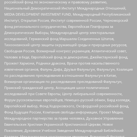
российский фонд по экономическому и правовому развитию,
Национальный Демократический Институт Международных Отношений,
MEDIA DEVELOPMENT INVESTMENT FUND, Международный Республиканский
Институт, Открытая Россия, Институт современной России, Черноморский
фонд регионального сотрудничества, Европейская Платформа за
Демократические Выборы, Международный центр электоральных
исследований, Германский фонд Маршалла Соединенных Штатов,
Тихоокеанский центр защиты окружающей среды и природных ресурсов,
Свободная Россия, Всемирный конгресс украинцев, Атлантический совет,
Человек в беде, Европейский фонд за демократию, Джеймстаунский фонд,
Прожект Хармони, Родники дракона, Врачи против насильственного
извлечения органов, Фалунь Дафа, Друзья Фалуньгун, Фалуньгун, Коалиция
по расследованию преследования в отношении Фалуньгун в Китае,
Всемирная организация по расследованию преследований Фалуньгун,
Пражский гражданский центр, Ассоциация школ политических
исследований при Совете Европы, Центр либеральной современности,
Форум русскоязычных европейцев, Немецко-русский обмен, Бард колледж,
Европейский выбор, Фонд Ходорковского, Оксфордский российский фонд,
Фонд Будущее России, Компания свободы информации, Проект Медиа,
Международное партнерство за права человека, Духовное Управление
Евангельских Христиан Украинской Христианской Церкви, Новое
Поколение, Духовное Учебное Заведение Международный Библейский
Колледж, Международное христианское движение, Всемирный Институт