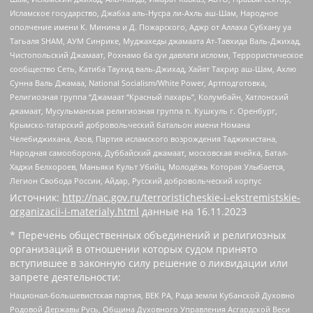
Исламское государство, Джабха аль-Нусра ли-Ахль аш-Шам, Народное
ополчение имени К. Минина и Д. Пожарского, Аджр от Аллаха Субхану уа
Тагьаля SHAM, АУМ Синрике, Муджахеды джамаата Ат-Тавхида Валь-Джихад,
Чистопольский Джамаат, Рохнамо ба суи давлати исломи, Террористическое
сообщество Сеть, Катиба Таухид валь-Джихад, Хайят Тахрир аш-Шам, Ахлю
Сунна Валь Джамаа, National Socialism/White Power, Артподготовка,
Религиозная группа “Джамаат “Красный пахарь”, Колумбайн, Хатлонский
джамаат, Мусульманская религиозная группа п. Кушкуль г. Оренбург,
Крымско-татарский добровольческий батальон имени Номана
Челебиджихана, Азов, Партия исламского возрождения Таджикистана,
Народная самооборона, Дуббайский джамаат, московская ячейка, Батал-
Хаджи Белхороев, Маньяки Культ Убийц, Молодёжь Которая Улыбается,
Легион Свобода России, Айдар, Русский добровольческий корпус
Источник:
http://nac.gov.ru/terroristicheskie-i-ekstremistskie-
organizacii-i-materialy.html
данные на
16.11.2023
* Перечень общественных объединений и религиозных
организаций в отношении которых судом принято
вступившее в законную силу решение о ликвидации или
запрете деятельности:
Национал-большевистская партия, ВЕК РА, Рада земли Кубанской Духовно
Родовой Державы Русь, Община Духовного Управления Асгардской Веси