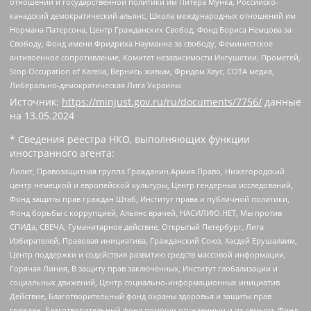
отношений и государственной политики им Питера Мунка, Российско-
канадский демократический альянс, Школа международных отношений им
Нормана Патерсона, Центр Гражданских Свобод, Фонд Бориса Немцова за
Свободу, Фонд имени Фридриха Науманна за свободу, Феминистское
антивоенное сопротивление, Комитет независимости Ингушетии, Прометей,
Stop Occupation of Karelia, Вернись живым, Фридом Хаус, СОТА медиа,
Либерально-демократическая Лига Украины
Источник:
https://minjust.gov.ru/ru/documents/7756/
данные
на
13.05.2024
* Сведения реестра НКО, выполняющих функции
иностранного агента:
Лилит, Правозащитная группа Гражданин.Армия.Право, Нижегородский
центр немецкой и европейской культуры, Центр гендерных исследований,
Фонд защиты прав граждан Штаб, Институт права и публичной политики,
Фонд борьбы с коррупцией, Альянс врачей, НАСИЛИЮ.НЕТ, Мы против
СПИДа, СВЕЧА, Гуманитарное действие, Открытый Петербург, Лига
Избирателей, Правовая инициатива, Гражданский Союз, Хасдей Ерушалаим,
Центр поддержки и содействия развитию средств массовой информации,
Горячая Линия, В защиту прав заключенных, Институт глобализации и
социальных движений, Центр социально-информационных инициатив
Действие, Благотворительный фонд охраны здоровья и защиты прав
граждан, Благотворительный фонд помощи осужденным и их семьям, Фонд