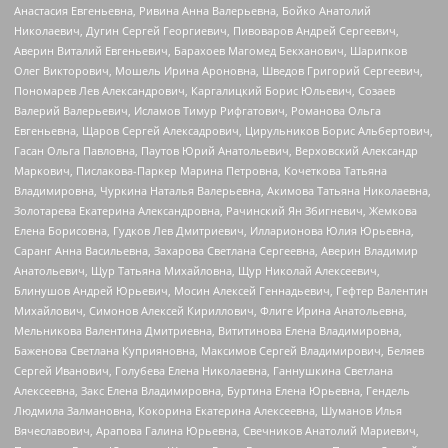
Анастасия Евгеньевна, Ривина Анна Валерьевна, Бойко Анатолий
Николаевич, Дугин Сергей Георгиевич, Пивоваров Андрей Сергеевич,
Аверин Виталий Евгеньевич, Барахоев Магомед Бекханович, Шарипков
Олег Викторович, Мошель Ирина Ароновна, Шведов Григорий Сергеевич,
Пономарев Лев Александрович, Каргалицкий Борис Юльевич, Созаев
Валерий Валерьевич, Исламов Тимур Рифгатович, Романова Ольга
Евгеньевна, Щаров Сергей Алексадрович, Цирульников Борис Альбертович,
Гасан Ольга Павловна, Паутов Юрий Анатольевич, Верховский Александр
Маркович, Пислакова-Паркер Марина Петровна, Кочеткова Татьяна
Владимировна, Чуркина Наталья Валерьевна, Акимова Татьяна Николаевна,
Золотарева Екатерина Александровна, Рачинский Ян Збигневич, Жемкова
Елена Борисовна, Гудков Лев Дмитриевич, Илларионова Юлия Юрьевна,
Саранг Анна Васильевна, Захарова Светлана Сергеевна, Аверин Владимир
Анатольевич, Щур Татьяна Михайловна, Щур Николай Алексеевич,
Блинушов Андрей Юрьевич, Мосин Алексей Геннадьевич, Гефтер Валентин
Михайлович, Симонов Алексей Кириллович, Флиге Ирина Анатольевна,
Мельникова Валентина Дмитриевна, Вититинова Елена Владимировна,
Баженова Светлана Куприяновна, Максимов Сергей Владимирович, Беляев
Сергей Иванович, Голубева Елена Николаевна, Ганнушкина Светлана
Алексеевна, Закс Елена Владимировна, Буртина Елена Юрьевна, Гендель
Людмила Залмановна, Кокорина Екатерина Алексеевна, Шуманов Илья
Вячеславович, Арапова Галина Юрьевна, Свечников Анатолий Мариевич,