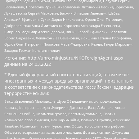
Прохоров Вадим Юрьевич, Шахова Елена Владимировна, Подузов Сергей
Васильевич, Протасова Ирина Вячеславовна, Литинский Леонид Борисович,
Лукашевский Сергей Маркович, Бахмин Вячеслав Иванович, Шабад
Анатолий Ефимович, Сухих Дарья Николаевна, Орлов Олег Петрович,
Добровольская Анна Дмитриевна, Королева Александра Евгеньевна,
Смирнов Владимир Александрович, Вицин Сергей Ефимович, Золотухин
Борис Андреевич, Левинсон Лев Семенович, Локшина Татьяна Иосифовна,
Орлов Олег Петрович, Полякова Мара Федоровна, Резник Генри Маркович,
Захаров Герман Константинович
Источник:
http://unro.minjust.ru/NKOForeignAgent.aspx
данные на
24.03.2022
* Единый федеральный список организаций, в том числе
иностранных и международных организаций, признанных
в соответствии с законодательством Российской Федерации
террористическими:
Высший военный Маджлисуль Шура Объединенных сил моджахедов
Кавказа, Конгресс народов Ичкерии и Дагестана, База, Асбат аль-Ансар,
Священная война, Исламская группа, Братья-мусульмане, Партия
исламского освобождения, Лашкар-И-Тайба, Исламская группа, Движение
Талибан, Исламская партия Туркестана, Общество социальных реформ,
Общество возрождения исламского наследия, Дом двух святых, Джунд аш-
Шам, Исламский джихад, Аль-Каида, Имарат Кавказ, АБТО, Правый сектор,