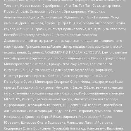
Тольятти, Новое время, Серебряная тайга, Так-Так-Так, Сова, центр Анна,
Проект Апрель, Самарская губерния, Эра здоровья, Мемориал,
Аналитический Центр Юрия Левады, Издательство Парк Гагарина, Фонд
имени Андрея Рылькова, Сфера, Центр СИБАЛЬТ, Уральская правозащитная
группа, Женщины Евразии, Институт прав человека, Фонд защиты гласности,
Российский исследовательский центр по правам человека,
Дальневосточный центр развития гражданских инициатив и социального
партнерства, Гражданское действие, Центр независимых социологических
исследований, Сутяжник, АКАДЕМИЯ ПО ПРАВАМ ЧЕЛОВЕКА, Центр развития
некоммерческих организаций, Частное учреждение в Калининграде Совета
Министров северных стран, Гражданское содействие, Трансперенси
Интернешнл-Р, Центр Защиты Прав Средств Массовой Информации,
Институт развития прессы - Сибирь, Частное учреждение в Санкт-
Петербурге Совета Министров Северных Стран, Фонд поддержки свободы
прессы, Гражданский контроль, Человек и Закон, Общественная комиссия
по сохранению наследия академика Сахарова, Информационное агентство
МЕМО. РУ, Институт региональной прессы, Институт Развития Свободы
Информации, Экозащита!-Женсовет, Общественный вердикт, Евразийская
антимонопольная ассоциация, Бедушев Петр Петрович, Дзугкоева Регина
Николаевна, Кривенко Сергей Владимирович, Милославский Павел
Юрьевич, Шнырова Ольга Вадимовна, Чанышева Лилия Айратовна,
Сидорович Ольга Борисовна, Туровский Александр Алексеевич, Васильева