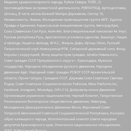
Меджлис крымскотатарского народа, Рубеж Севера, ТОЙС, О
противодействии экстремистской деятельности, РЕВТАТПОД, Артподготовка,
Штольц, В честь иконы Божией Матери Державная, Сектор 16,
Независимость, Фирма, Молодежная правозащитная группа МПГ, Курсом
Правды и Единения, Каракольская инициативная группа, Автоград Крю,
Союз Славянских Сил Руси, Алля-Аят, Благотворительный пансионат Ак Умут,
Русская республика Русь, Арестантское уголовное единство, Башкорт, Нация
и свобода, Нация и свобода, W.H.С., Фалунь Дафа, Иртыш Ultras, Русский
Патриотический клуб-Новокузнецк/РПК, Сибирский державный союз, Фонд
борьбы с коррупцией, Фонд защиты прав граждан, Штабы Навального,
Совет граждан СССР Прикубанского округа г. Краснодара, Мужское
государство, Народное объединение русского движения, Народное
движение Адат, Народный совет граждан РСФСР СССР Архангельской
области, Проект Штурм, Граждане СССР, Держава Союз Советских Светлых
Родов, Совет Советских Социалистических Районов, Meta Platforms Inc,
Facebook, Instagram, WhatsApp, СИЧ-С14, Добровольческое Движение
Организации украинских националистов, Черный Комитет, Татарстанское
Региональное Всетатарское общественное движение, Невоград,
Молодежное Демократическое Движение Весна, Верховный Совет
Татарской Автономной Советской Социалистической Республики, Конгресс
ойрат-калмыцкого народа, Исполнительный комитет совета народных
депутатов Красноярского края, Этническое национальное объединение,
ЛГБТ, Я.МЫ Сергей Фургал