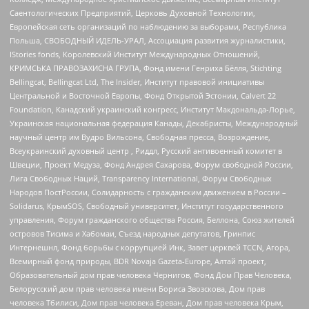
Саентологических Предприятий, Церковь Духовной Технологии,
Европейская сеть организаций по наблюдению за выборами, Республика
Польша, СВОБОДНЫЙ ИДЕЛЬ-УРАЛ, Ассоциация развития журналистики,
IStories fonds, Королевский Институт Международных Отношений,
КРИМСЬКА ПРАВОЗАХИСНА ГРУПА, Фонд имени Генриха Бёлля, Stichting
Bellingcat, Bellingcat Ltd, The Insider, Институт правовой инициативы
Центральной и Восточной Европы, Фонд Открытой Эстонии, Calvert 22
Foundation, Канадский украинский конгресс, Институт Макдональда-Лорье,
Украинская национальная федерация Канады, Декабристы, Международный
научный центр им Вудро Вильсона, Свободная пресса, Возрождение,
Всеукраинский духовный центр , Риддл, Русский антивоенный комитет в
Швеции, Проект Медуза, Фонд Андрея Сахарова, Форум свободной России,
Лига Свободных Наций, Transparеncy International, Форум Свободных
Народов ПостРоссии, Солидарность с гражданским движением в России –
Solidarus, КрымSOS, Свободный университет, Институт государственного
управления, Форум гражданского общества Россия, Беллона, Союз жителей
островов Тисима и Хабомаи, Съезд народных депутатов, Гринпис
Интернешнл, Фонд борьбы с коррупцией Инк, Завет церквей TCCN, Агора,
Всемирный фонд природы, BDR Novaja Gazeta-Europe, Алтай проект,
Образовательный дом прав человека Чернигов, Фонд Дом Прав Человека,
Белорусский дом прав человека имени Бориса Звозскова, Дом прав
человека Тбилиси, Дом прав человека Ереван, Дом прав человека Крым,