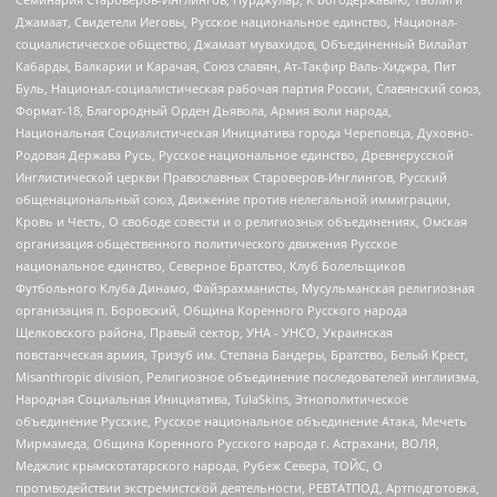
Джамаат, Свидетели Иеговы, Русское национальное единство, Национал-
социалистическое общество, Джамаат мувахидов, Объединенный Вилайат
Кабарды, Балкарии и Карачая, Союз славян, Ат-Такфир Валь-Хиджра, Пит
Буль, Национал-социалистическая рабочая партия России, Славянский союз,
Формат-18, Благородный Орден Дьявола, Армия воли народа,
Национальная Социалистическая Инициатива города Череповца, Духовно-
Родовая Держава Русь, Русское национальное единство, Древнерусской
Инглистической церкви Православных Староверов-Инглингов, Русский
общенациональный союз, Движение против нелегальной иммиграции,
Кровь и Честь, О свободе совести и о религиозных объединениях, Омская
организация общественного политического движения Русское
национальное единство, Северное Братство, Клуб Болельщиков
Футбольного Клуба Динамо, Файзрахманисты, Мусульманская религиозная
организация п. Боровский, Община Коренного Русского народа
Щелковского района, Правый сектор, УНА - УНСО, Украинская
повстанческая армия, Тризуб им. Степана Бандеры, Братство, Белый Крест,
Misanthropic division, Религиозное объединение последователей инглиизма,
Народная Социальная Инициатива, TulaSkins, Этнополитическое
объединение Русские, Русское национальное объединение Атака, Мечеть
Мирмамеда, Община Коренного Русского народа г. Астрахани, ВОЛЯ,
Меджлис крымскотатарского народа, Рубеж Севера, ТОЙС, О
противодействии экстремистской деятельности, РЕВТАТПОД, Артподготовка,