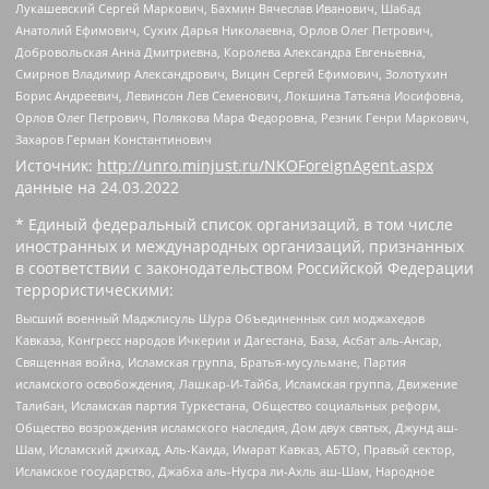
Лукашевский Сергей Маркович, Бахмин Вячеслав Иванович, Шабад
Анатолий Ефимович, Сухих Дарья Николаевна, Орлов Олег Петрович,
Добровольская Анна Дмитриевна, Королева Александра Евгеньевна,
Смирнов Владимир Александрович, Вицин Сергей Ефимович, Золотухин
Борис Андреевич, Левинсон Лев Семенович, Локшина Татьяна Иосифовна,
Орлов Олег Петрович, Полякова Мара Федоровна, Резник Генри Маркович,
Захаров Герман Константинович
Источник:
http://unro.minjust.ru/NKOForeignAgent.aspx
данные на
24.03.2022
* Единый федеральный список организаций, в том числе
иностранных и международных организаций, признанных
в соответствии с законодательством Российской Федерации
террористическими:
Высший военный Маджлисуль Шура Объединенных сил моджахедов
Кавказа, Конгресс народов Ичкерии и Дагестана, База, Асбат аль-Ансар,
Священная война, Исламская группа, Братья-мусульмане, Партия
исламского освобождения, Лашкар-И-Тайба, Исламская группа, Движение
Талибан, Исламская партия Туркестана, Общество социальных реформ,
Общество возрождения исламского наследия, Дом двух святых, Джунд аш-
Шам, Исламский джихад, Аль-Каида, Имарат Кавказ, АБТО, Правый сектор,
Исламское государство, Джабха аль-Нусра ли-Ахль аш-Шам, Народное