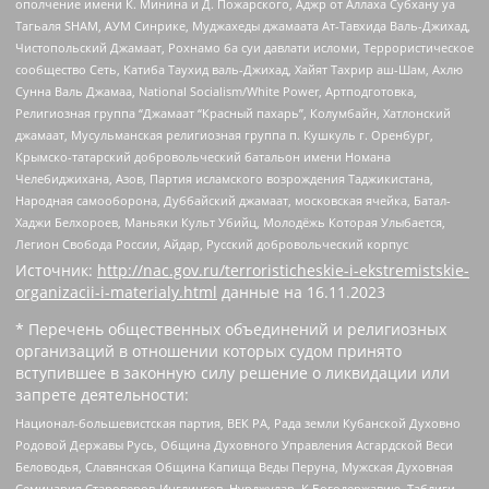
ополчение имени К. Минина и Д. Пожарского, Аджр от Аллаха Субхану уа
Тагьаля SHAM, АУМ Синрике, Муджахеды джамаата Ат-Тавхида Валь-Джихад,
Чистопольский Джамаат, Рохнамо ба суи давлати исломи, Террористическое
сообщество Сеть, Катиба Таухид валь-Джихад, Хайят Тахрир аш-Шам, Ахлю
Сунна Валь Джамаа, National Socialism/White Power, Артподготовка,
Религиозная группа “Джамаат “Красный пахарь”, Колумбайн, Хатлонский
джамаат, Мусульманская религиозная группа п. Кушкуль г. Оренбург,
Крымско-татарский добровольческий батальон имени Номана
Челебиджихана, Азов, Партия исламского возрождения Таджикистана,
Народная самооборона, Дуббайский джамаат, московская ячейка, Батал-
Хаджи Белхороев, Маньяки Культ Убийц, Молодёжь Которая Улыбается,
Легион Свобода России, Айдар, Русский добровольческий корпус
Источник:
http://nac.gov.ru/terroristicheskie-i-ekstremistskie-
organizacii-i-materialy.html
данные на
16.11.2023
* Перечень общественных объединений и религиозных
организаций в отношении которых судом принято
вступившее в законную силу решение о ликвидации или
запрете деятельности:
Национал-большевистская партия, ВЕК РА, Рада земли Кубанской Духовно
Родовой Державы Русь, Община Духовного Управления Асгардской Веси
Беловодья, Славянская Община Капища Веды Перуна, Мужская Духовная
Семинария Староверов-Инглингов, Нурджулар, К Богодержавию, Таблиги