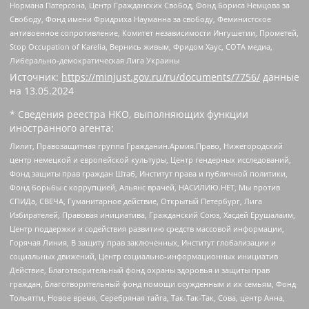
Нормана Патерсона, Центр Гражданских Свобод, Фонд Бориса Немцова за
Свободу, Фонд имени Фридриха Науманна за свободу, Феминистское
антивоенное сопротивление, Комитет независимости Ингушетии, Прометей,
Stop Occupation of Karelia, Вернись живым, Фридом Хаус, СОТА медиа,
Либерально-демократическая Лига Украины
Источник:
https://minjust.gov.ru/ru/documents/7756/
данные
на
13.05.2024
* Сведения реестра НКО, выполняющих функции
иностранного агента:
Лилит, Правозащитная группа Гражданин.Армия.Право, Нижегородский
центр немецкой и европейской культуры, Центр гендерных исследований,
Фонд защиты прав граждан Штаб, Институт права и публичной политики,
Фонд борьбы с коррупцией, Альянс врачей, НАСИЛИЮ.НЕТ, Мы против
СПИДа, СВЕЧА, Гуманитарное действие, Открытый Петербург, Лига
Избирателей, Правовая инициатива, Гражданский Союз, Хасдей Ерушалаим,
Центр поддержки и содействия развитию средств массовой информации,
Горячая Линия, В защиту прав заключенных, Институт глобализации и
социальных движений, Центр социально-информационных инициатив
Действие, Благотворительный фонд охраны здоровья и защиты прав
граждан, Благотворительный фонд помощи осужденным и их семьям, Фонд
Тольятти, Новое время, Серебряная тайга, Так-Так-Так, Сова, центр Анна,