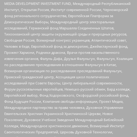
MEDIA DEVELOPMENT INVESTMENT FUND, Международный Республиканский
Институт, Открытая Россия, Институт современной России, Черноморский
фонд регионального сотрудничества, Европейская Платформа за
Демократические Выборы, Международный центр электоральных
исследований, Германский фонд Маршалла Соединенных Штатов,
Тихоокеанский центр защиты окружающей среды и природных ресурсов,
Свободная Россия, Всемирный конгресс украинцев, Атлантический совет,
Человек в беде, Европейский фонд за демократию, Джеймстаунский фонд,
Прожект Хармони, Родники дракона, Врачи против насильственного
извлечения органов, Фалунь Дафа, Друзья Фалуньгун, Фалуньгун, Коалиция
по расследованию преследования в отношении Фалуньгун в Китае,
Всемирная организация по расследованию преследований Фалуньгун,
Пражский гражданский центр, Ассоциация школ политических
исследований при Совете Европы, Центр либеральной современности,
Форум русскоязычных европейцев, Немецко-русский обмен, Бард колледж,
Европейский выбор, Фонд Ходорковского, Оксфордский российский фонд,
Фонд Будущее России, Компания свободы информации, Проект Медиа,
Международное партнерство за права человека, Духовное Управление
Евангельских Христиан Украинской Христианской Церкви, Новое
Поколение, Духовное Учебное Заведение Международный Библейский
Колледж, Международное христианское движение, Всемирный Институт
Саентологических Предприятий, Церковь Духовной Технологии,