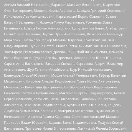
Аверин Виталий Евгеньевич, Барахоев Магомед Бекханович, Шарипков
Олег Викторович, Мошель Ирина Ароновна, Шведов Григорий Сергеевич,
Пономарев Лев Александрович, Каргалицкий Борис Юльевич, Созаев
Валерий Валерьевич, Исламов Тимур Рифгатович, Романова Ольга
Евгеньевна, Щаров Сергей Алексадрович, Цирульников Борис Альбертович,
Гасан Ольга Павловна, Паутов Юрий Анатольевич, Верховский Александр
Маркович, Пислакова-Паркер Марина Петровна, Кочеткова Татьяна
Владимировна, Чуркина Наталья Валерьевна, Акимова Татьяна Николаевна,
Золотарева Екатерина Александровна, Рачинский Ян Збигневич, Жемкова
Елена Борисовна, Гудков Лев Дмитриевич, Илларионова Юлия Юрьевна,
Саранг Анна Васильевна, Захарова Светлана Сергеевна, Аверин Владимир
Анатольевич, Щур Татьяна Михайловна, Щур Николай Алексеевич,
Блинушов Андрей Юрьевич, Мосин Алексей Геннадьевич, Гефтер Валентин
Михайлович, Симонов Алексей Кириллович, Флиге Ирина Анатольевна,
Мельникова Валентина Дмитриевна, Вититинова Елена Владимировна,
Баженова Светлана Куприяновна, Максимов Сергей Владимирович, Беляев
Сергей Иванович, Голубева Елена Николаевна, Ганнушкина Светлана
Алексеевна, Закс Елена Владимировна, Буртина Елена Юрьевна, Гендель
Людмила Залмановна, Кокорина Екатерина Алексеевна, Шуманов Илья
Вячеславович, Арапова Галина Юрьевна, Свечников Анатолий Мариевич,
Прохоров Вадим Юрьевич, Шахова Елена Владимировна, Подузов Сергей
Васильевич, Протасова Ирина Вячеславовна, Литинский Леонид Борисович,