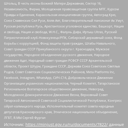
Штольц, В честь иконы Божией Матери Державная, Сектор 16,
Независимость, Фирма, Молодежная правозащитная группа МПГ, Курсом
Правды и Единения, Каракольская инициативная группа, Автоград Крю,
Союз Славянских Сил Руси, Алля-Аят, Благотворительный пансионат Ак Умут,
Русская республика Русь, Арестантское уголовное единство, Башкорт, Нация
и свобода, Нация и свобода, W.H.С., Фалунь Дафа, Иртыш Ultras, Русский
Патриотический клуб-Новокузнецк/РПК, Сибирский державный союз, Фонд
борьбы с коррупцией, Фонд защиты прав граждан, Штабы Навального,
Совет граждан СССР Прикубанского округа г. Краснодара, Мужское
государство, Народное объединение русского движения, Народное
движение Адат, Народный совет граждан РСФСР СССР Архангельской
области, Проект Штурм, Граждане СССР, Держава Союз Советских Светлых
Родов, Совет Советских Социалистических Районов, Meta Platforms Inc,
Facebook, Instagram, WhatsApp, СИЧ-С14, Добровольческое Движение
Организации украинских националистов, Черный Комитет, Татарстанское
Региональное Всетатарское общественное движение, Невоград,
Молодежное Демократическое Движение Весна, Верховный Совет
Татарской Автономной Советской Социалистической Республики, Конгресс
ойрат-калмыцкого народа, Исполнительный комитет совета народных
депутатов Красноярского края, Этническое национальное объединение,
ЛГБТ, Я.МЫ Сергей Фургал
Источник:
https://minjust.gov.ru/ru/documents/7822/
данные