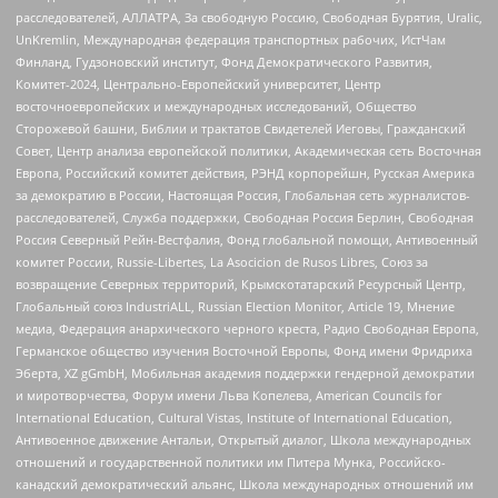
расследователей, АЛЛАТРА, За свободную Россию, Свободная Бурятия, Uralic,
UnKremlin, Международная федерация транспортных рабочих, ИстЧам
Финланд, Гудзоновский институт, Фонд Демократического Развития,
Комитет-2024, Центрально-Европейский университет, Центр
восточноевропейских и международных исследований, Общество
Сторожевой башни, Библии и трактатов Свидетелей Иеговы, Гражданский
Совет, Центр анализа европейской политики, Академическая сеть Восточная
Европа, Российский комитет действия, РЭНД корпорейшн, Русская Америка
за демократию в России, Настоящая Россия, Глобальная сеть журналистов-
расследователей, Служба поддержки, Свободная Россия Берлин, Свободная
Россия Северный Рейн-Вестфалия, Фонд глобальной помощи, Антивоенный
комитет России, Russie-Libertes, La Asocicion de Rusos Libres, Союз за
возвращение Северных территорий, Крымскотатарский Ресурсный Центр,
Глобальный союз IndustriALL, Russian Election Monitor, Article 19, Мнение
медиа, Федерация анархического черного креста, Радио Свободная Европа,
Германское общество изучения Восточной Европы, Фонд имени Фридриха
Эберта, XZ gGmbH, Мобильная академия поддержки гендерной демократии
и миротворчества, Форум имени Льва Копелева, American Councils for
International Education, Cultural Vistas, Institute of International Education,
Антивоенное движение Антальи, Открытый диалог, Школа международных
отношений и государственной политики им Питера Мунка, Российско-
канадский демократический альянс, Школа международных отношений им