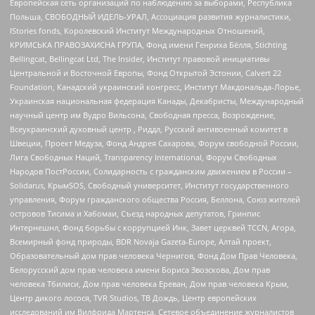
Европейская сеть организаций по наблюдению за выборами, Республика
Польша, СВОБОДНЫЙ ИДЕЛЬ-УРАЛ, Ассоциация развития журналистики,
IStories fonds, Королевский Институт Международных Отношений,
КРИМСЬКА ПРАВОЗАХИСНА ГРУПА, Фонд имени Генриха Бёлля, Stichting
Bellingcat, Bellingcat Ltd, The Insider, Институт правовой инициативы
Центральной и Восточной Европы, Фонд Открытой Эстонии, Calvert 22
Foundation, Канадский украинский конгресс, Институт Макдональда-Лорье,
Украинская национальная федерация Канады, Декабристы, Международный
научный центр им Вудро Вильсона, Свободная пресса, Возрождение,
Всеукраинский духовный центр , Риддл, Русский антивоенный комитет в
Швеции, Проект Медуза, Фонд Андрея Сахарова, Форум свободной России,
Лига Свободных Наций, Transparеncy International, Форум Свободных
Народов ПостРоссии, Солидарность с гражданским движением в России –
Solidarus, КрымSOS, Свободный университет, Институт государственного
управления, Форум гражданского общества Россия, Беллона, Союз жителей
островов Тисима и Хабомаи, Съезд народных депутатов, Гринпис
Интернешнл, Фонд борьбы с коррупцией Инк, Завет церквей TCCN, Агора,
Всемирный фонд природы, BDR Novaja Gazeta-Europe, Алтай проект,
Образовательный дом прав человека Чернигов, Фонд Дом Прав Человека,
Белорусский дом прав человека имени Бориса Звозскова, Дом прав
человека Тбилиси, Дом прав человека Ереван, Дом прав человека Крым,
Центр дикого лосося, TVR Studios, ТВ Дождь, Центр европейских
исследований им Вилфрида Мартенса, Сетевое объединение журналистов