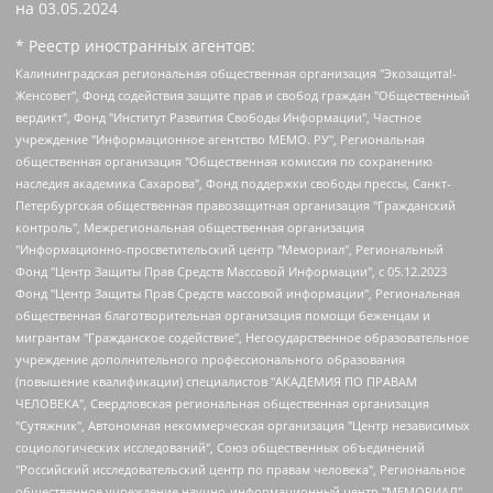
на
03.05.2024
* Реестр иностранных агентов:
Калининградская региональная общественная организация "Экозащита!-Женсовет", Фонд содействия защите прав и свобод граждан "Общественный вердикт", Фонд "Институт Развития Свободы Информации", Частное учреждение "Информационное агентство МЕМО. РУ", Региональная общественная организация "Общественная комиссия по сохранению наследия академика Сахарова", Фонд поддержки свободы прессы, Санкт-Петербургская общественная правозащитная организация "Гражданский контроль", Межрегиональная общественная организация "Информационно-просветительский центр "Мемориал", Региональный Фонд "Центр Защиты Прав Средств Массовой Информации", с 05.12.2023 Фонд "Центр Защиты Прав Средств массовой информации", Региональная общественная благотворительная организация помощи беженцам и мигрантам "Гражданское содействие", Негосударственное образовательное учреждение дополнительного профессионального образования (повышение квалификации) специалистов "АКАДЕМИЯ ПО ПРАВАМ ЧЕЛОВЕКА", Свердловская региональная общественная организация "Сутяжник", Автономная некоммерческая организация "Центр независимых социологических исследований", Союз общественных объединений "Российский исследовательский центр по правам человека", Региональное общественное учреждение научно-информационный центр "МЕМОРИАЛ", Некоммерческая организация "Фонд защиты гласности", Автономная некоммерческая организация "Институт прав человека", Городская общественная организация "Екатеринбургское общество "МЕМОРИАЛ", Городская общественная организация "Рязанское историко-просветительское и правозащитное общество "Мемориал" (Рязанский Мемориал), Челябинский региональный орган общественной самодеятельности – женское общественное объединение "Женщины Евразии", Челябинский региональный орган общественной самодеятельности "Уральская правозащитная группа", Фонд содействия защите здоровья и социальной справедливости имени Андрея Рылькова, Автономная Некоммерческая Организация "Аналитический Центр Юрия Левады", Автономная некоммерческая организация социальной поддержки населения "Проект Апрель", Региональная общественная организация помощи женщинам и детям, находящимся в кризисной ситуации "Информационно-методический центр "Анна", Фонд содействия развитию массовых коммуникаций и правовому просвещению "Так-так-Так", Фонд содействия устойчивому развитию "Серебряная тайга", Свердловский региональный общественный фонд социальных проектов "Новое время", "Idel.Реалии", Кавказ.Реалии, Крым.Реалии, Телеканал Настоящее Время, Татаро-башкирская служба Радио Свобода (Azatliq Radiosi), Радио Свободная Европа/Радио Свобода (PCE/PC), "Сибирь.Реалии", "Фактограф", Благотворительный фонд помощи осужденным и их семьям, Автономная некоммерческая организация "Институт глобализации и социальных движений", Фонд "В защиту прав заключенных", Частное учреждение "Центр поддержки и содействия развитию средств массовой информации", Пензенский региональный общественный благотворительный фонд "Гражданский союз", "Север.Реалии", Некоммерческая организация Фонд "Правовая инициатива", Общество с ограниченной ответственностью "Радио Свободная Европа/Радио Свобода", Чешское информационное агентство "MEDIUM-ORIENT", Красноярская региональная общественная организация "Мы против СПИДа", Камалягин Денис Николаевич, Маркелов Сергей Евгеньевич, Пономарев Лев Александрович, Савицкая Людмила Алексеевна, Автономная некоммерческая организация "Центр по работе с проблемой насилия "НАСИЛИЮ.НЕТ", Межрегиональный профессиональный союз работников здравоохранения "Альянс врачей", Юридическое лицо, зарегистрированное в Латвийской Республике, SIA "Medusa Project" (регистрационный номер 40103797863, дата регистрации 10.06.2014), Некоммерческая организация "Фонд по борьбе с коррупцией", Автономная некоммерческая организация "Институт права и публичной политики", Баданин Роман Сергеевич, Гликин Максим Александрович, Железнова Мария Михайловна, Лукьянова Юлия Сергеевна, Маетная Елизавета Витальевна, Маняхин Петр Борисович, Чуракова Ольга Владимировна, Ярош Юлия Петровна, Юридическое лицо "The Insider SIA", зарегистрированное в Риге, Латвийская Республика (дата регистрации 26.06.2015), являющееся администратором доменного имени интернет-издания "The Insider SIA", https://theins.ru, Постернак Алексей Евгеньевич, Рубин Михаил Аркадьевич, Анин Роман Александрович, Юридическое лицо Istories fonds, зарегистрированное в Латвийской Республике (регистрационный номер 50008295751, дата регистрации 24.02.2020), Великовский Дмитрий Александрович, Долинина Ирина Николаевна, Мароховская Алеся Алексеевна, Шлейнов Роман Юрьевич, Шмагун Олеся Валентиновна, Общество с ограниченной ответственностью "Альтаир 2021", Общество с ограниченной ответственностью "Вега 2021", Общество с ограниченной ответственностью "Главный редактор 2021", Общество с ограниченной ответственностью "Ромашки монолит", Важенков Артем Валерьевич, Ивановская областная общественная организация "Центр гендерных исследований", Гурман Юрий Альбертович, Медиапроект "ОВД-Инфо", Егоров Владимир Владимирович, Жилинский Владимир Александрович, Общество с ограниченной ответственностью "ЗП", Иванова София Юрьевна, Карезина Инна Павловна, Кильтау Екатерина Викторовна, Петров Алексей Викторович, Пискунов Сергей Евгеньевич, Смирнов Сергей Сергеевич, Тихонов Михаил Сергеевич, Общество с ограниченной ответственностью "ЖУРНАЛИСТ-ИНОСТРАННЫЙ АГЕНТ", Арапова Галина Юрьевна, Вольтская Татьяна Анатольевна, Американская компания "Mason G.E.S. Anonymous Foundation" (США), являющаяся владельцем интернет-издания https://mnews.world/, Компания "Stichting Bellingcat", зарегистрированная в Нидерландах (дата регистрации 11.07.2018), Захаров Андрей Вячеславович, Клепиковская Екатерина Дмитриевна, Общество с ограниченной ответственностью "МЕМО", Перл Роман Александрович, Симонов Евгений Алексеевич, Соловьева Елена Анатольевна, Сотников Даниил Владимирович, Сурначева Елизавета Дмитриевна, Автономная некоммерческая организация по защите прав человека и информированию населения "Якутия – Наше Мнение", Общество с ограниченной ответственностью "Москоу диджитал медиа", с 26.01.2023 Общество с ограниченной ответственностью "Чайка Белые сады", Ветошкина Валерия Валерьевна, Заговора Максим Александрович, Межрегиональное общественное движение "Российская ЛГБТ - сеть", Оленичев Максим Владимирович, Павлов Иван Юрьевич, Скворцова Елена Сергеевна, Общество с ограниченной ответственностью "Как бы инагент", Кочетков Игорь Викторович, Общество с ограниченной ответственностью "Честные выборы", Еланчик Олег Александрович, Общество с ограниченной ответственностью "Нобелевский призыв", Гималова Регина Эмилевна, Григорьев Андрей Валерьевич, Григорьева Алина Александровна, Ассоциация по содействию защите прав призывников, альтернативнослужащих и военнослужащих "Правозащитная группа "Гражданин.Армия.Право", Хисамова Регина Фаритовна, Автономная некоммерческая организация по реализации социально-правовых программ "Лилит", Дальневосточное общественное движение "Маяк", Санкт-Петербургская ЛГБТ-инициативная группа "Выход", Инициативная группа ЛГБТ+ "Реверс", Алексеев Андрей Викторович, Бекбулатова Таисия Львовна, Беляев Иван Михайлович, Владыкина Елена Сергеевна, Гельман Марат Александрович, Никульшина Вероника Юрьевна, Толоконникова Надежда Андреевна, Шендерович Виктор Анатольевич, Общество с ограниченной ответственностью "Данное сообщение", Общество с ограниченной ответственностью Издательский дом "Новая глава", Айнбиндер Александра Александровна, Московский комьюнити-центр для ЛГБТ+инициатив, Благотворительный фонд развития филантропии, Deutsche Welle (Германия, Kurt-Schumacher-Strasse 3, 53113 Bonn), Борзунова Мария Михайловна, Воробьев Виктор Викторович, Голубева Анна Львовна, Константинова Алла Михайловна, Малкова Ирина Владимировна, Мурадов Мурад Абдулгалимович, Осетинская Елизавета Николаевна, Понасенков Евгений Николаевич, Ганапольский Матвей Юрьевич, Киселев Евгений Алексеевич, Борухович Ирина Григорьевна, Дремин Иван Тимофеевич, Дубровский Дмитрий Викторович, Красноярская региональная общественная организация поддержки и развития альтернативных образовательных технологий и межкультурных коммуникаций "ИНТЕРРА", Маяковская Екатерина Алексеевна, Фейгин Марк Захарович, Филимонов Андрей Викторович, Дзугкоева Регина Николаевна, Доброхотов Роман Александрович, Дудь Юрий Александрович, Елкин Сергей Владимирович, Кругликов Кирилл Игоревич, Сабунаева Мария Леонидовна, Семенов Алексей Владимирович, Шаинян Карен Багратович, Шульман Екатерина Михайловна, Асафьев Артур Валерьевич, Вахштайн Виктор Семенович, Венедиктов Алексей Алексеевич, Лушникова Екатерина Евгеньевна, Волков Леонид Михайлович, Невзоров Александр Глебович, Пархоменко Сергей Борисович, Сироткин Ярослав Николаевич, Кара-Мурза Владимир Владимирович, Баранова Наталья Владимировна, Гозман Леонид Яковлевич, Кагарлицкий Борис Юльевич, Климарев Михаил Валерьевич, Милов Владимир Станиславович, Автономная некоммерческая организация Краснодарский центр современного искусства "Типография", Моргенштерн Алишер Тагирович, Соболь Любовь Эдуардовна, Общество с ограниченной ответственностью "ЛИЗА НОРМ", Каспаров Гарри Кимович, Ходорковский Михаил Борисович, Общество с ограниченной ответственностью "Апрельские тезисы", Данилович Ирина Брониславовна, Кашин Олег Владимирович, Петров Николай Владимирович, Пивоваров Алексей Владимирович, Соколов Михаил Владимирович, Цветкова Юлия Владимировна, Чичваркин Евгений Александрович, Комитет против пыток/Команда против пыток, Общество с ограниченной ответственностью "Первый научный", Общество с ограниченной ответственностью "Вертолет и ко", Белоцерковская Вероника Борисовна, Кац Максим Евгеньевич, Лазарева Татьяна Юрьевна, Шаведдинов Руслан Табризович, Яшин Илья Валерьевич, Общество с ограниченной ответственностью "Иноагент ААВ", Алешковский Дмитрий Петрович, Альбац Евгения Марковна, Быков Дмитрий Львович, Галямина Юлия Евгеньевна, Лойко Сергей Леонидович, Мартынов Кирилл Константинович, Медведев Сергей Александрович, Крашенинников Федор Геннадиевич, Гордеева Катерина Вл