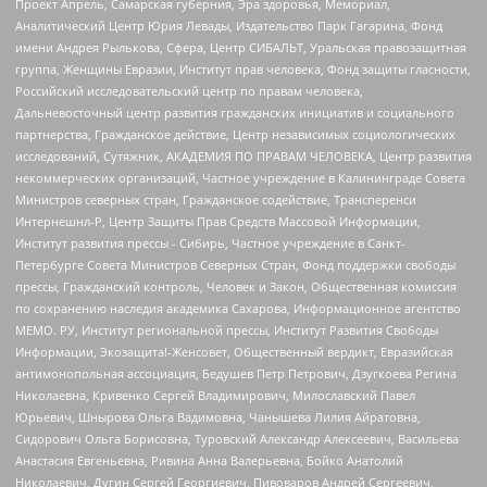
Проект Апрель, Самарская губерния, Эра здоровья, Мемориал,
Аналитический Центр Юрия Левады, Издательство Парк Гагарина, Фонд
имени Андрея Рылькова, Сфера, Центр СИБАЛЬТ, Уральская правозащитная
группа, Женщины Евразии, Институт прав человека, Фонд защиты гласности,
Российский исследовательский центр по правам человека,
Дальневосточный центр развития гражданских инициатив и социального
партнерства, Гражданское действие, Центр независимых социологических
исследований, Сутяжник, АКАДЕМИЯ ПО ПРАВАМ ЧЕЛОВЕКА, Центр развития
некоммерческих организаций, Частное учреждение в Калининграде Совета
Министров северных стран, Гражданское содействие, Трансперенси
Интернешнл-Р, Центр Защиты Прав Средств Массовой Информации,
Институт развития прессы - Сибирь, Частное учреждение в Санкт-
Петербурге Совета Министров Северных Стран, Фонд поддержки свободы
прессы, Гражданский контроль, Человек и Закон, Общественная комиссия
по сохранению наследия академика Сахарова, Информационное агентство
МЕМО. РУ, Институт региональной прессы, Институт Развития Свободы
Информации, Экозащита!-Женсовет, Общественный вердикт, Евразийская
антимонопольная ассоциация, Бедушев Петр Петрович, Дзугкоева Регина
Николаевна, Кривенко Сергей Владимирович, Милославский Павел
Юрьевич, Шнырова Ольга Вадимовна, Чанышева Лилия Айратовна,
Сидорович Ольга Борисовна, Туровский Александр Алексеевич, Васильева
Анастасия Евгеньевна, Ривина Анна Валерьевна, Бойко Анатолий
Николаевич, Дугин Сергей Георгиевич, Пивоваров Андрей Сергеевич,