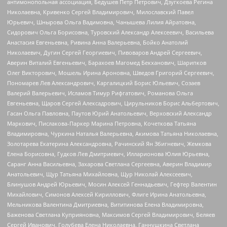
антимонопольная ассоциация, Бедушев Петр Петрович, Дзугкоева Регина
Николаевна, Кривенко Сергей Владимирович, Милославский Павел
Юрьевич, Шнырова Ольга Вадимовна, Чанышева Лилия Айратовна,
Сидорович Ольга Борисовна, Туровский Александр Алексеевич, Васильева
Анастасия Евгеньевна, Ривина Анна Валерьевна, Бойко Анатолий
Николаевич, Дугин Сергей Георгиевич, Пивоваров Андрей Сергеевич,
Аверин Виталий Евгеньевич, Барахоев Магомед Бекханович, Шарипков
Олег Викторович, Мошель Ирина Ароновна, Шведов Григорий Сергеевич,
Пономарев Лев Александрович, Каргалицкий Борис Юльевич, Созаев
Валерий Валерьевич, Исламов Тимур Рифгатович, Романова Ольга
Евгеньевна, Щаров Сергей Алексадрович, Цирульников Борис Альбертович,
Гасан Ольга Павловна, Паутов Юрий Анатольевич, Верховский Александр
Маркович, Пислакова-Паркер Марина Петровна, Кочеткова Татьяна
Владимировна, Чуркина Наталья Валерьевна, Акимова Татьяна Николаевна,
Золотарева Екатерина Александровна, Рачинский Ян Збигневич, Жемкова
Елена Борисовна, Гудков Лев Дмитриевич, Илларионова Юлия Юрьевна,
Саранг Анна Васильевна, Захарова Светлана Сергеевна, Аверин Владимир
Анатольевич, Щур Татьяна Михайловна, Щур Николай Алексеевич,
Блинушов Андрей Юрьевич, Мосин Алексей Геннадьевич, Гефтер Валентин
Михайлович, Симонов Алексей Кириллович, Флиге Ирина Анатольевна,
Мельникова Валентина Дмитриевна, Вититинова Елена Владимировна,
Баженова Светлана Куприяновна, Максимов Сергей Владимирович, Беляев
Сергей Иванович, Голубева Елена Николаевна, Ганнушкина Светлана