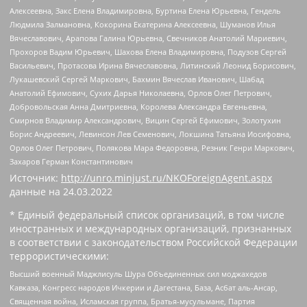
Алексеевна, Закс Елена Владимировна, Буртина Елена Юрьевна, Гендель
Людмила Залмановна, Кокорина Екатерина Алексеевна, Шуманов Илья
Вячеславович, Арапова Галина Юрьевна, Свечников Анатолий Мариевич,
Прохоров Вадим Юрьевич, Шахова Елена Владимировна, Подузов Сергей
Васильевич, Протасова Ирина Вячеславовна, Литинский Леонид Борисович,
Лукашевский Сергей Маркович, Бахмин Вячеслав Иванович, Шабад
Анатолий Ефимович, Сухих Дарья Николаевна, Орлов Олег Петрович,
Добровольская Анна Дмитриевна, Королева Александра Евгеньевна,
Смирнов Владимир Александрович, Вицин Сергей Ефимович, Золотухин
Борис Андреевич, Левинсон Лев Семенович, Локшина Татьяна Иосифовна,
Орлов Олег Петрович, Полякова Мара Федоровна, Резник Генри Маркович,
Захаров Герман Константинович
Источник:
http://unro.minjust.ru/NKOForeignAgent.aspx
данные на
24.03.2022
* Единый федеральный список организаций, в том числе
иностранных и международных организаций, признанных
в соответствии с законодательством Российской Федерации
террористическими:
Высший военный Маджлисуль Шура Объединенных сил моджахедов
Кавказа, Конгресс народов Ичкерии и Дагестана, База, Асбат аль-Ансар,
Священная война, Исламская группа, Братья-мусульмане, Партия