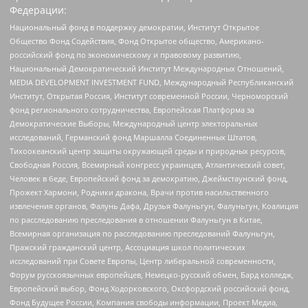
Федерации:
Национальный фонд в поддержку демократии, Институт Открытое
Общество Фонд Содействия, Фонд Открытое общество, Американо-
российский фонд по экономическому и правовому развитию,
Национальный Демократический Институт Международных Отношений,
MEDIA DEVELOPMENT INVESTMENT FUND, Международный Республиканский
Институт, Открытая Россия, Институт современной России, Черноморский
фонд регионального сотрудничества, Европейская Платформа за
Демократические Выборы, Международный центр электоральных
исследований, Германский фонд Маршалла Соединенных Штатов,
Тихоокеанский центр защиты окружающей среды и природных ресурсов,
Свободная Россия, Всемирный конгресс украинцев, Атлантический совет,
Человек в беде, Европейский фонд за демократию, Джеймстаунский фонд,
Прожект Хармони, Родники дракона, Врачи против насильственного
извлечения органов, Фалунь Дафа, Друзья Фалуньгун, Фалуньгун, Коалиция
по расследованию преследования в отношении Фалуньгун в Китае,
Всемирная организация по расследованию преследований Фалуньгун,
Пражский гражданский центр, Ассоциация школ политических
исследований при Совете Европы, Центр либеральной современности,
Форум русскоязычных европейцев, Немецко-русский обмен, Бард колледж,
Европейский выбор, Фонд Ходорковского, Оксфордский российский фонд,
Фонд Будущее России, Компания свободы информации, Проект Медиа,