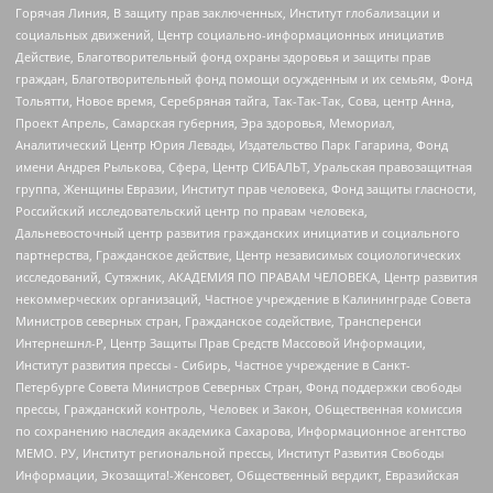
Горячая Линия, В защиту прав заключенных, Институт глобализации и
социальных движений, Центр социально-информационных инициатив
Действие, Благотворительный фонд охраны здоровья и защиты прав
граждан, Благотворительный фонд помощи осужденным и их семьям, Фонд
Тольятти, Новое время, Серебряная тайга, Так-Так-Так, Сова, центр Анна,
Проект Апрель, Самарская губерния, Эра здоровья, Мемориал,
Аналитический Центр Юрия Левады, Издательство Парк Гагарина, Фонд
имени Андрея Рылькова, Сфера, Центр СИБАЛЬТ, Уральская правозащитная
группа, Женщины Евразии, Институт прав человека, Фонд защиты гласности,
Российский исследовательский центр по правам человека,
Дальневосточный центр развития гражданских инициатив и социального
партнерства, Гражданское действие, Центр независимых социологических
исследований, Сутяжник, АКАДЕМИЯ ПО ПРАВАМ ЧЕЛОВЕКА, Центр развития
некоммерческих организаций, Частное учреждение в Калининграде Совета
Министров северных стран, Гражданское содействие, Трансперенси
Интернешнл-Р, Центр Защиты Прав Средств Массовой Информации,
Институт развития прессы - Сибирь, Частное учреждение в Санкт-
Петербурге Совета Министров Северных Стран, Фонд поддержки свободы
прессы, Гражданский контроль, Человек и Закон, Общественная комиссия
по сохранению наследия академика Сахарова, Информационное агентство
МЕМО. РУ, Институт региональной прессы, Институт Развития Свободы
Информации, Экозащита!-Женсовет, Общественный вердикт, Евразийская