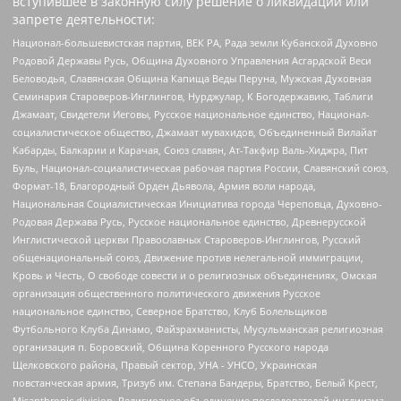
вступившее в законную силу решение о ликвидации или
запрете деятельности:
Национал-большевистская партия, ВЕК РА, Рада земли Кубанской Духовно
Родовой Державы Русь, Община Духовного Управления Асгардской Веси
Беловодья, Славянская Община Капища Веды Перуна, Мужская Духовная
Семинария Староверов-Инглингов, Нурджулар, К Богодержавию, Таблиги
Джамаат, Свидетели Иеговы, Русское национальное единство, Национал-
социалистическое общество, Джамаат мувахидов, Объединенный Вилайат
Кабарды, Балкарии и Карачая, Союз славян, Ат-Такфир Валь-Хиджра, Пит
Буль, Национал-социалистическая рабочая партия России, Славянский союз,
Формат-18, Благородный Орден Дьявола, Армия воли народа,
Национальная Социалистическая Инициатива города Череповца, Духовно-
Родовая Держава Русь, Русское национальное единство, Древнерусской
Инглистической церкви Православных Староверов-Инглингов, Русский
общенациональный союз, Движение против нелегальной иммиграции,
Кровь и Честь, О свободе совести и о религиозных объединениях, Омская
организация общественного политического движения Русское
национальное единство, Северное Братство, Клуб Болельщиков
Футбольного Клуба Динамо, Файзрахманисты, Мусульманская религиозная
организация п. Боровский, Община Коренного Русского народа
Щелковского района, Правый сектор, УНА - УНСО, Украинская
повстанческая армия, Тризуб им. Степана Бандеры, Братство, Белый Крест,
Misanthropic division, Религиозное объединение последователей инглиизма,