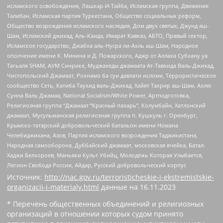
исламского освобождения, Лашкар-И-Тайба, Исламская группа, Движение
Талибан, Исламская партия Туркестана, Общество социальных реформ,
Общество возрождения исламского наследия, Дом двух святых, Джунд аш-
Шам, Исламский джихад, Аль-Каида, Имарат Кавказ, АБТО, Правый сектор,
Исламское государство, Джабха аль-Нусра ли-Ахль аш-Шам, Народное
ополчение имени К. Минина и Д. Пожарского, Аджр от Аллаха Субхану уа
Тагьаля SHAM, АУМ Синрике, Муджахеды джамаата Ат-Тавхида Валь-Джихад,
Чистопольский Джамаат, Рохнамо ба суи давлати исломи, Террористическое
сообщество Сеть, Катиба Таухид валь-Джихад, Хайят Тахрир аш-Шам, Ахлю
Сунна Валь Джамаа, National Socialism/White Power, Артподготовка,
Религиозная группа “Джамаат “Красный пахарь”, Колумбайн, Хатлонский
джамаат, Мусульманская религиозная группа п. Кушкуль г. Оренбург,
Крымско-татарский добровольческий батальон имени Номана
Челебиджихана, Азов, Партия исламского возрождения Таджикистана,
Народная самооборона, Дуббайский джамаат, московская ячейка, Батал-
Хаджи Белхороев, Маньяки Культ Убийц, Молодёжь Которая Улыбается,
Легион Свобода России, Айдар, Русский добровольческий корпус
Источник:
http://nac.gov.ru/terroristicheskie-i-ekstremistskie-
organizacii-i-materialy.html
данные на
16.11.2023
* Перечень общественных объединений и религиозных
организаций в отношении которых судом принято