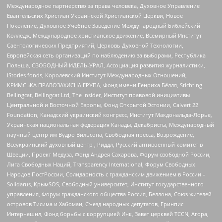
Международное партнерство за права человека, Духовное Управление
Евангельских Христиан Украинской Христианской Церкви, Новое
Поколение, Духовное Учебное Заведение Международный Библейский
Колледж, Международное христианское движение, Всемирный Институт
Саентологических Предприятий, Церковь Духовной Технологии,
Европейская сеть организаций по наблюдению за выборами, Республика
Польша, СВОБОДНЫЙ ИДЕЛЬ-УРАЛ, Ассоциация развития журналистики,
IStories fonds, Королевский Институт Международных Отношений,
КРИМСЬКА ПРАВОЗАХИСНА ГРУПА, Фонд имени Генриха Бёлля, Stichting
Bellingcat, Bellingcat Ltd, The Insider, Институт правовой инициативы
Центральной и Восточной Европы, Фонд Открытой Эстонии, Calvert 22
Foundation, Канадский украинский конгресс, Институт Макдональда-Лорье,
Украинская национальная федерация Канады, Декабристы, Международный
научный центр им Вудро Вильсона, Свободная пресса, Возрождение,
Всеукраинский духовный центр , Риддл, Русский антивоенный комитет в
Швеции, Проект Медуза, Фонд Андрея Сахарова, Форум свободной России,
Лига Свободных Наций, Transparеncy International, Форум Свободных
Народов ПостРоссии, Солидарность с гражданским движением в России –
Solidarus, КрымSOS, Свободный университет, Институт государственного
управления, Форум гражданского общества Россия, Беллона, Союз жителей
островов Тисима и Хабомаи, Съезд народных депутатов, Гринпис
Интернешнл, Фонд борьбы с коррупцией Инк, Завет церквей TCCN, Агора,