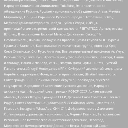
Народная Социальная Инициатива, TulaSkins, Этнополитическое
объединение Русские, Русское национальное объединение Атака, Мечеть
Мирмамеда, Община Коренного Русского народа г. Астрахани, ВОЛЯ,
Меджлис крымскотатарского народа, Рубеж Севера, ТОЙС, О
противодействии экстремистской деятельности, РЕВТАТПОД, Артподготовка,
Штольц, В честь иконы Божией Матери Державная, Сектор 16,
Независимость, Фирма, Молодежная правозащитная группа МПГ, Курсом
Правды и Единения, Каракольская инициативная группа, Автоград Крю,
Союз Славянских Сил Руси, Алля-Аят, Благотворительный пансионат Ак Умут,
Русская республика Русь, Арестантское уголовное единство, Башкорт, Нация
и свобода, Нация и свобода, W.H.С., Фалунь Дафа, Иртыш Ultras, Русский
Патриотический клуб-Новокузнецк/РПК, Сибирский державный союз, Фонд
борьбы с коррупцией, Фонд защиты прав граждан, Штабы Навального,
Совет граждан СССР Прикубанского округа г. Краснодара, Мужское
государство, Народное объединение русского движения, Народное
движение Адат, Народный совет граждан РСФСР СССР Архангельской
области, Проект Штурм, Граждане СССР, Держава Союз Советских Светлых
Родов, Совет Советских Социалистических Районов, Meta Platforms Inc,
Facebook, Instagram, WhatsApp, СИЧ-С14, Добровольческое Движение
Организации украинских националистов, Черный Комитет, Татарстанское
Региональное Всетатарское общественное движение, Невоград,
Молодежное Демократическое Движение Весна, Верховный Совет