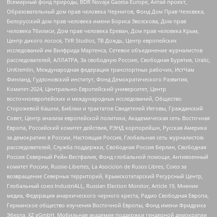
Всемирный фонд природы, BDR Novaja Gazeta-Europe, Алтай проект,
Образовательный дом прав человека Чернигов, Фонд Дом Прав Человека,
Белорусский дом прав человека имени Бориса Звозскова, Дом прав
человека Тбилиси, Дом прав человека Ереван, Дом прав человека Крым,
Центр дикого лосося, TVR Studios, ТВ Дождь, Центр европейских
исследований им Вилфрида Мартенса, Сетевое объединение журналистов
расследователей, АЛЛАТРА, За свободную Россию, Свободная Бурятия, Uralic,
UnKremlin, Международная федерация транспортных рабочих, ИстЧам
Финланд, Гудзоновский институт, Фонд Демократического Развития,
Комитет-2024, Центрально-Европейский университет, Центр
восточноевропейских и международных исследований, Общество
Сторожевой башни, Библии и трактатов Свидетелей Иеговы, Гражданский
Совет, Центр анализа европейской политики, Академическая сеть Восточная
Европа, Российский комитет действия, РЭНД корпорейшн, Русская Америка
за демократию в России, Настоящая Россия, Глобальная сеть журналистов-
расследователей, Служба поддержки, Свободная Россия Берлин, Свободная
Россия Северный Рейн-Вестфалия, Фонд глобальной помощи, Антивоенный
комитет России, Russie-Libertes, La Asocicion de Rusos Libres, Союз за
возвращение Северных территорий, Крымскотатарский Ресурсный Центр,
Глобальный союз IndustriALL, Russian Election Monitor, Article 19, Мнение
медиа, Федерация анархического черного креста, Радио Свободная Европа,
Германское общество изучения Восточной Европы, Фонд имени Фридриха
Эберта, XZ gGmbH, Мобильная академия поддержки гендерной демократии