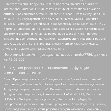
и миротворчества, Форум имени Льва Копелева, American Councils for
International Education, Cultural Vistas, Institute of International Education,
Антивоенное движение Антальи, Открытый диалог, Школа международных
отношений и государственной политики им Питера Мунка, Российско-
канадский демократический альянс, Школа международных отношений им
Нормана Патерсона, Центр Гражданских Свобод, Фонд Бориса Немцова за
Свободу, Фонд имени Фридриха Науманна за свободу, Феминистское
антивоенное сопротивление, Комитет независимости Ингушетии, Прометей,
Stop Occupation of Karelia, Вернись живым, Фридом Хаус, СОТА медиа,
Либерально-демократическая Лига Украины
Источник:
https://minjust.gov.ru/ru/documents/7756/
данные
на
13.05.2024
* Сведения реестра НКО, выполняющих функции
иностранного агента:
Лилит, Правозащитная группа Гражданин.Армия.Право, Нижегородский
центр немецкой и европейской культуры, Центр гендерных исследований,
Фонд защиты прав граждан Штаб, Институт права и публичной политики,
Фонд борьбы с коррупцией, Альянс врачей, НАСИЛИЮ.НЕТ, Мы против
СПИДа, СВЕЧА, Гуманитарное действие, Открытый Петербург, Лига
Избирателей, Правовая инициатива, Гражданский Союз, Хасдей Ерушалаим,
Центр поддержки и содействия развитию средств массовой информации,