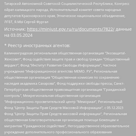
Татарской Автономной Советской Социалистической Республики, Конгресс
ойрат-калмыцкого народа, Исполнительный комитет совета народных
депутатов Красноярского края, Этническое национальное объединение,
ЛГБТ, Я.МЫ Сергей Фургал
Источник:
https://minjust.gov.ru/ru/documents/7822/
данные
на
03.05.2024
* Реестр иностранных агентов:
Калининградская региональная общественная организация "Экозащита!-Женсовет", Фонд содействия защите прав и свобод граждан "Общественный вердикт", Фонд "Институт Развития Свободы Информации", Частное учреждение "Информационное агентство МЕМО. РУ", Региональная общественная организация "Общественная комиссия по сохранению наследия академика Сахарова", Фонд поддержки свободы прессы, Санкт-Петербургская общественная правозащитная организация "Гражданский контроль", Межрегиональная общественная организация "Информационно-просветительский центр "Мемориал", Региональный Фонд "Центр Защиты Прав Средств Массовой Информации", с 05.12.2023 Фонд "Центр Защиты Прав Средств массовой информации", Региональная общественная благотворительная организация помощи беженцам и мигрантам "Гражданское содействие", Негосударственное образовательное учреждение дополнительного профессионального образования (повышение квалификации) специалистов "АКАДЕМИЯ ПО ПРАВАМ ЧЕЛОВЕКА", Свердловская региональная общественная организация "Сутяжник", Автономная некоммерческая организация "Центр независимых социологических исследований", Союз общественных объединений "Российский исследовательский центр по правам человека", Региональное общественное учреждение научно-информационный центр "МЕМОРИАЛ", Некоммерческая организация "Фонд защиты гласности", Автономная некоммерческая организация "Институт прав человека", Городская общественная организация "Екатеринбургское общество "МЕМОРИАЛ", Городская общественная организация "Рязанское историко-просветительское и правозащитное общество "Мемориал" (Рязанский Мемориал), Челябинский региональный орган общественной самодеятельности – женское общественное объединение "Женщины Евразии", Челябинский региональный орган общественной самодеятельности "Уральская правозащитная группа", Фонд содействия защите здоровья и социальной справедливости имени Андрея Рылькова, Автономная Некоммерческая Организация "Аналитический Центр Юрия Левады", Автономная некоммерческая организация социальной поддержки населения "Проект Апрель", Региональная общественная организация помощи женщинам и детям, находящимся в кризисной ситуации "Информационно-методический центр "Анна", Фонд содействия развитию массовых коммуникаций и правовому просвещению "Так-так-Так", Фонд содействия устойчивому развитию "Серебряная тайга", Свердловский региональный общественный фонд социальных проектов "Новое время", "Idel.Реалии", Кавказ.Реалии, Крым.Реалии, Телеканал Настоящее Время, Татаро-башкирская служба Радио Свобода (Azatliq Radiosi), Радио Свободная Европа/Радио Свобода (PCE/PC), "Сибирь.Реалии", "Фактограф", Благотворительный фонд помощи осужденным и их семьям, Автономная некоммерческая организация "Институт глобализации и социальных движений", Фонд "В защиту прав заключенных", Частное учреждение "Центр поддержки и содействия развитию средств массовой информации", Пензенский региональный общественный благотворительный фонд "Гражданский союз", "Север.Реалии", Некоммерческая организация Фонд "Правовая инициатива", Общество с ограниченной ответственностью "Радио Свободная Европа/Радио Свобода", Чешское информационное агентство "MEDIUM-ORIENT", Красноярская региональная общественная организация "Мы против СПИДа", Камалягин Денис Николаевич, Маркелов Сергей Евгеньевич, Пономарев Лев Александрович, Савицкая Людмила Алексеевна, Автономная некоммерческая организация "Центр по работе с проблемой насилия "НАСИЛИЮ.НЕТ", Межрегиональный профессиональный союз работников здравоохранения "Альянс врачей", Юридическое лицо, зарегистрированное в Латвийской Республике, SIA "Medusa Project" (регистрационный номер 40103797863, дата регистрации 10.06.2014), Некоммерческая организация "Фонд по борьбе с коррупцией", Автономная некоммерческая организация "Институт права и публичной политики", Баданин Роман Сергеевич, Гликин Максим Александрович, Железнова Мария Михайловна, Лукьянова Юлия Сергеевна, Маетная Елизавета Витальевна, Маняхин Петр Борисович, Чуракова Ольга Владимировна, Ярош Юлия Петровна, Юридическое лицо "The Insider SIA", зарегистрированное в Риге, Латвийская Республика (дата регистрации 26.06.2015), являющееся администратором доменного имени интернет-издания "The Insider SIA", https://theins.ru, Постернак Алексей Евгеньевич, Рубин Михаил Аркадьевич, Анин Роман Александрович, Юридическое лицо Istories fonds, зарегистрированное в Латвийской Республике (регистрационный номер 50008295751, дата регистрации 24.02.2020), Великовский Дмитрий Александрович, Долинина Ирина Николаевна, Мароховская Алеся Алексеевна, Шлейнов Роман Юрьевич, Шмагун Олеся Валентиновна, Общество с ограниченной ответственностью "Альтаир 2021", Общество с ограниченной ответственностью "Вега 2021", Общество с ограниченной ответственностью "Главный редактор 2021", Общество с ограниченной ответственностью "Ромашки монолит", Важенков Артем Валерьевич, Ивановская областная общественная организация "Центр гендерных исследований", Гурман Юрий Альбертович, Медиапроект "ОВД-Инфо", Егоров Владимир Владимирович, Жилинский Владимир Александрович, Общество с ограниченной ответственностью "ЗП", Иванова София Юрьевна, Карезина Инна Павловна, Кильтау Екатерина Викторовна, Петров Алексей Викторович, Пискунов Сергей Евгеньевич, Смирнов Сергей Сергеевич, Тихонов Михаил Сергеевич, Общество с ограниченной ответственностью "ЖУРНАЛИСТ-ИНОСТРАННЫЙ АГЕНТ", Арапова Галина Юрьевна, Вольтская Татьяна Анатольевна, Американская компания "Mason G.E.S. Anonymous Foundation" (США), являющаяся владельцем интернет-издания https://mnews.world/, Компания "Stichting Bellingcat", зарегистрированная в Нидерландах (дата регистрации 11.07.2018), Захаров Андрей Вячеславович, Клепиковская Екатерина Дмитриевна, Общество с ограниченной ответственностью "МЕМО", Перл Роман Александрович, Симонов Евгений Алексеевич, Соловьева Елена Анатольевна, Сотников Даниил Владимирович, Сурначева Елизавета Дмитриевна, Автономная некоммерческая организация по защите прав человека и информированию населения "Якутия – Наше Мнение", Общество с ограниченной ответственностью "Москоу диджитал медиа", с 26.01.2023 Общество с ограниченной ответственностью "Чайка Белые сады", Ветошкина Валерия Валерьевна, Заговора Максим Александрович, Межрегиональное общественное движение "Российская ЛГБТ - сеть", Оленичев Максим Владимирович, Павлов Иван Юрьевич, Скворцова Елена Сергеевна, Общество с ограниченной ответственностью "Как бы инагент", Кочетков Игорь Викторович, Общество с ограниченной ответственностью "Честные выборы", Еланчик Олег Александрович, Общество с ограниченной ответственностью "Нобелевский призыв", Гималова Регина Эмилевна, Григорьев Андрей Валерьевич, Григорьева Алина Александровна, Ассоциация по содействию защите прав призывников, альтернативнослужащих и военнослужащих "Правозащитная группа "Гражданин.Армия.Право", Хисамова Регина Фаритовна, Автономная некоммерческая организация по реализации социально-правовых программ "Лилит", Дальневосточное общественное движение "Маяк", Санкт-Петербургская ЛГБТ-инициативная группа "Выход", Инициативная группа ЛГБТ+ "Реверс", Алексеев Андрей Викторович, Бекбулатова Таисия Львовна, Беляев Иван Михайлович, Владыкина Елена Сергеевна, Гельман Марат Александрович, Никульшина Вероника Юрьевна, Толоконникова Надежда Андреевна, Шендерович Виктор Анатольевич, Общество с ограниченной ответственностью "Данное сообщение", Общество с ограниченной ответственностью Издательский дом "Новая глава", Айнбиндер Александра Александровна, Московский комьюнити-центр для ЛГБТ+инициатив, Благотворительный фонд развития филантропии, Deutsche Welle (Германия, Kurt-Schumacher-Strasse 3, 53113 Bonn), Борзунова Мария Михайловна, Воробьев Виктор Викторович, Голубева Анна Львовна, Константинова Алла Михайловна, Малкова Ирина Владимировна, Мурадов Мурад Абдулгалимович, Осетинская Елизавета Николаевна, Понасенков Евгений Николаевич, Ганапольский Матвей Юрьевич, Киселев Евгений Алексеевич, Борухович Ирина Григорьевна, Дремин Иван Тимофеевич, Дубровский Дмитрий Викторович, Красноярская региональная общественная организация поддержки и развития альтернативных образовательных технологий и межкультурных коммуникаций "ИНТЕРРА", Маяковская Екатерина Алексеевна, Фейгин Марк Захарович, Филимонов Андрей Викторович, Дзугкоева Регина Николаевна, Доброхотов Роман Александрович, Дудь Юрий Александрович, Елкин Сергей Владимирович, Кругликов Кирилл Игоревич, Сабунаева Мария Леонидовна, Семенов Алексей Владимирович, Шаинян Карен Багратович, Шульман Екатерина Михайловна, Асафьев Артур Валерьевич, Вахштайн Виктор Семенович, Венедиктов Алексей Алексеевич, Лушникова Екатерина Евгеньевна, Волков Леонид Михайлович, Невзоров Александр Глебович, Пархоменко Сергей Борисович, Сироткин Ярослав Николаевич, Кара-Мурза Владимир Владимирович, Баранова Наталья Владимировна, Гозман Леонид Яковлевич, Кагарлицкий Борис Юльевич, Климарев Михаил Валерьевич, Милов Владимир Станиславович, Автономная некоммерческая организация Краснодарский центр современного искусства "Типография", Моргенштерн Алишер Тагирович, Соболь Любовь Эдуардовна, Общество с ограниченной ответственностью "ЛИЗА НОРМ", Каспаров Гарри Кимович, Ходорковский Михаил Борисович, Общество с ограниченной ответственностью "Апрельские тезисы", Данилович Ирина Брониславовна, Кашин Олег Владимирович, Петров Николай Владимирович, Пивоваров Алексей Владимирович, Соколов Михаил Владимирович, Цветкова Юлия Владимировна, Чичваркин Евгений Александрович, Комитет против пыток/Команда против пыток, Общество с ограниченной ответственностью "Первый научный", Общество с ограниченной ответственностью "Вертолет и ко", Белоцерковская Вероника Борисовна, Кац Максим Евгеньевич, Лазарева Татьяна Юрьевна, Шаведдинов Руслан Табризович, Яшин Илья Валерьевич, Общество с ограниченной ответственностью "Иноагент ААВ", Алешковский Дмитрий Петрович, Альбац Евгения Марковна, Быков Дмитрий Львович, Галямина Юлия Евгеньевна, Лойко Сергей Леонидович, Мартынов Кирилл Константинович, Медведев Сергей Александрович, Крашенинников Федор Геннадиевич, Гордеева Катерина Вл