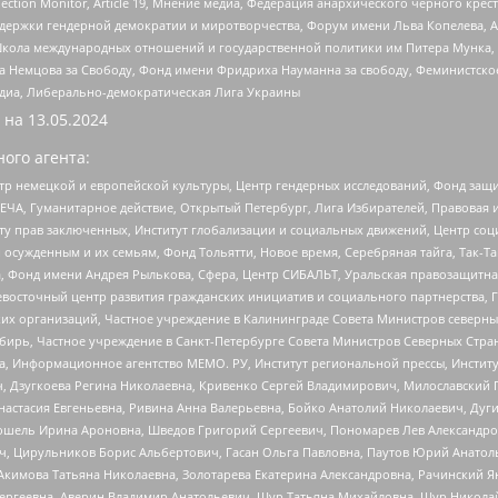
lection Monitor, Article 19, Мнение медиа, Федерация анархического черного кр
и гендерной демократии и миротворчества, Форум имени Льва Копелева, American C
г, Школа международных отношений и государственной политики им Питера Мунка
 Немцова за Свободу, Фонд имени Фридриха Науманна за свободу, Феминистско
медиа, Либерально-демократическая Лига Украины
 на
13.05.2024
ого агента:
р немецкой и европейской культуры, Центр гендерных исследований, Фонд защи
ЧА, Гуманитарное действие, Открытый Петербург, Лига Избирателей, Правовая 
иту прав заключенных, Институт глобализации и социальных движений, Центр 
ужденным и их семьям, Фонд Тольятти, Новое время, Серебряная тайга, Так-Так-
, Фонд имени Андрея Рылькова, Сфера, Центр СИБАЛЬТ, Уральская правозащитна
невосточный центр развития гражданских инициатив и социального партнерства, 
 организаций, Частное учреждение в Калининграде Совета Министров северных 
бирь, Частное учреждение в Санкт-Петербурге Совета Министров Северных Стра
а, Информационное агентство МЕМО. РУ, Институт региональной прессы, Инсти
ч, Дзугкоева Регина Николаевна, Кривенко Сергей Владимирович, Милославски
настасия Евгеньевна, Ривина Анна Валерьевна, Бойко Анатолий Николаевич, Дуг
ошель Ирина Ароновна, Шведов Григорий Сергеевич, Пономарев Лев Александро
ч, Цирульников Борис Альбертович, Гасан Ольга Павловна, Паутов Юрий Анато
Акимова Татьяна Николаевна, Золотарева Екатерина Александровна, Рачинский Я
Сергеевна, Аверин Владимир Анатольевич, Щур Татьяна Михайловна, Щур Никола