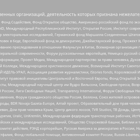
енных организаций, деятельность которых признана нежелате
 Фонд Содействия, Фонд Открытое общество, Американо-российский фонд по э
 Международный Республиканский Институт, Открытая Россия, Институт совре
р электоральных исследований, Германский фонд Маршалла Соединенных Штатов
еловек в беде, Европейский фонд за демократию, Джеймстаунский фонд, Прожект
дованию преследования в отношении Фалуньгун в Китае, Всемирная организация 
беральной современности, Форум русскоязычных европейцев, Немецко-русский о
формации, Проект Медиа, Международное партнерство за права человека, Духов
 Колледж, Международное христианское движение, Всемирный Институт Саентол
 ИДЕЛЬ-УРАЛ, Ассоциация развития журналистики, IStories fonds, Королевск
r, Институт правовой инициативы Центральной и Восточной Европы, Фонд Открытой Э
ты, Международный научный центр им Вудро Вильсона, Свободная пресса, Возро
России, Лига Свободных Наций, Transparеncy International, Форум Свободных Н
правления, Форум гражданского общества Россия, Беллона, Союз жителей острово
роды, BDR Novaja Gazeta-Europe, Алтай проект, Образовательный дом прав челов
еван, Дом прав человека Крым, Центр дикого лосося, TVR Studios, ТВ Дождь, Це
урятия, Uralic, UnKremlin, Международная федерация транспортных рабочих, Ист
ейских и международных исследований, Общество Сторожевой башни, Библии и тр
омитет действия, РЭНД корпорейшн, Русская Америка за демократию в России, Н
фалия, Фонд глобальной помощи, Антивоенный комитет России, Russie-Libertes, L