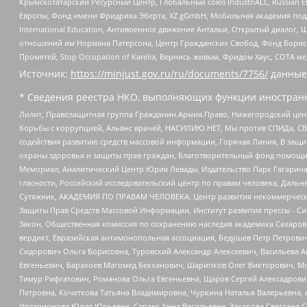
Крымскотатарский Ресурсный Центр, Глобальный союз IndustriALL, Russian E
Европы, Фонд имени Фридриха Эберта, XZ gGmbH, Мобильная академия поддержк
International Education, Антивоенное движение Антальи, Открытый диало
отношений им Нормана Патерсона, Центр Гражданских Свобод, Фонд Бориса
Прометей, Stop Occupation of Karelia, Вернись живым, Фридом Хаус, СОТА 
Источник:
https://minjust.gov.ru/ru/documents/7756/
данные
* Сведения реестра НКО, выполняющих функции иностранн
Лилит, Правозащитная группа Гражданин.Армия.Право, Нижегородский цент
борьбы с коррупцией, Альянс врачей, НАСИЛИЮ.НЕТ, Мы против СПИДа, СВЕ
содействия развитию средств массовой информации, Горячая Линия, В защ
охраны здоровья и защиты прав граждан, Благотворительный фонд помощи ос
Мемориал, Аналитический Центр Юрия Левады, Издательство Парк Гагарина
гласности, Российский исследовательский центр по правам человека, Даль
Сутяжник, АКАДЕМИЯ ПО ПРАВАМ ЧЕЛОВЕКА, Центр развития некоммерческих
Защиты Прав Средств Массовой Информации, Институт развития прессы - Си
Закон, Общественная комиссия по сохранению наследия академика Сахаров
вердикт, Евразийская антимонопольная ассоциация, Бедушев Петр Петрови
Сидорович Ольга Борисовна, Туровский Александр Алексеевич, Васильева А
Евгеньевич, Барахоев Магомед Бекханович, Шарипков Олег Викторович, М
Тимур Рифгатович, Романова Ольга Евгеньевна, Щаров Сергей Алексадрови
Петровна, Кочеткова Татьяна Владимировна, Чуркина Наталья Валерьевна, 
Илларионова Юлия Юрьевна, Саранг Анна Васильевна, Захарова Светлана 