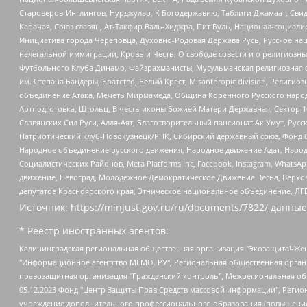
Староверов-Инглингов, Нурджулар, К Богодержавию, Таблиги Джамаат, Сви
Карачая, Союз славян, Ат-Такфир Валь-Хиджра, Пит Буль, Национал-социал
Инициатива города Череповца, Духовно-Родовая Держава Русь, Русское н
нелегальной иммиграции, Кровь и Честь, О свободе совести и о религиоз
Футбольного Клуба Динамо, Файзрахманисты, Мусульманская религиозная о
им. Степана Бандеры, Братство, Белый Крест, Misanthropic division, Рели
объединение Атака, Мечеть Мирмамеда, Община Коренного Русского народа
Артподготовка, Штольц, В честь иконы Божией Матери Державная, Сектор 1
Славянских Сил Руси, Алля-Аят, Благотворительный пансионат Ак Умут, Русск
Патриотический клуб-Новокузнецк/РПК, Сибирский державный союз, Фонд б
Народное объединение русского движения, Народное движение Адат, Народ
Социалистических Районов, Meta Platforms Inc, Facebook, Instagram, Wha
движение, Невоград, Молодежное Демократическое Движение Весна, Верхов
депутатов Красноярского края, Этническое национальное объединение, ЛГ
Источник:
https://minjust.gov.ru/ru/documents/7822/
данные
* Реестр иностранных агентов:
Калининградская региональная общественная организация "Экозащита!-Женсовет", Фонд содействия защите прав и свобод граждан "Общественный вердикт", Фонд "Институт Развития Свободы Информации", Частное учреждение "Информационное агентство МЕМО. РУ", Региональная общественная организация "Общественная комиссия по сохранению наследия академика Сахарова", Фонд поддержки свободы прессы, Санкт-Петербургская общественная правозащитная организация "Гражданский контроль", Межрегиональная общественная организация "Информационно-просветительский центр "Мемориал", Региональный Фонд "Центр Защиты Прав Средств Массовой Информации", с 05.12.2023 Фонд "Центр Защиты Прав Средств массовой информации", Региональная общественная благотворительная организация помощи беженцам и мигрантам "Гражданское содействие", Негосударственное образовательное учреждение дополнительного профессионального образования (повышение квалификации) специалистов "АКАДЕМИЯ ПО ПРАВАМ ЧЕЛОВЕКА", Свердловская региональная общественная организация "Сутяжник", Автономная некоммерческая организация "Центр независимых социологических исследований", Союз общественных объединений "Российский исследовательский центр по правам человека", Региональное общественное учреждение научно-информационный центр "МЕМОРИАЛ", Некоммерческая организация "Фонд защиты гласности", Автономная некоммерческая организация "Институт прав человека", Городская общественная организация "Екатеринбургское общество "МЕМОРИАЛ", Городская общественная организация "Рязанское историко-просветительское и правозащитное общество "Мемориал" (Рязанский Мемориал), Челябинский региональный орган общественной самодеятельности – женское общественное объединение "Женщины Евразии", Челябинский региональный орган общественной самодеятельности "Уральская правозащитная группа", Фонд содействия защите здоровья и социальной справедливости имени Андрея Рылькова, Автономная Некоммерческая Организация "Аналитический Центр Юрия Левады", Автономная некоммерческая организация социальной поддержки населения "Проект Апрель", Региональная общественная организация помощи женщинам и детям, находящимся в кризисной ситуации "Информационно-методический центр "Анна", Фонд содействия развитию массовых коммуникаций и правовому просвещению "Так-так-Так", Фонд содействия устойчивому развитию "Серебряная тайга", Свердловский региональный общественный фонд социальных проектов "Новое время", "Idel.Реалии", Кавказ.Реалии, Крым.Реалии, Телеканал Настоящее Время, Татаро-башкирская служба Радио Свобода (Azatliq Radiosi), Радио Свободная Европа/Радио Свобода (PCE/PC), "Сибирь.Реалии", "Фактограф", Благотворительный фонд помощи осужденным и их семьям, Автономная некоммерческая организация "Институт глобализации и социальных движений", Фонд "В защиту прав заключенных", Частное учреждение "Центр поддержки и содействия развитию средств массовой информации", Пензенский региональный общественный благотворительный фонд "Гражданский союз", "Север.Реалии", Некоммерческая организация Фонд "Правовая инициатива", Общество с ограниченной ответственностью "Радио Свободная Европа/Радио Свобода", Чешское информационное агентство "MEDIUM-ORIENT", Красноярская региональная общественная организация "Мы против СПИДа", Камалягин Денис Николаевич, Маркелов Сергей Евгеньевич, Пономарев Лев Александрович, Савицкая Людмила Алексеевна, Автоно