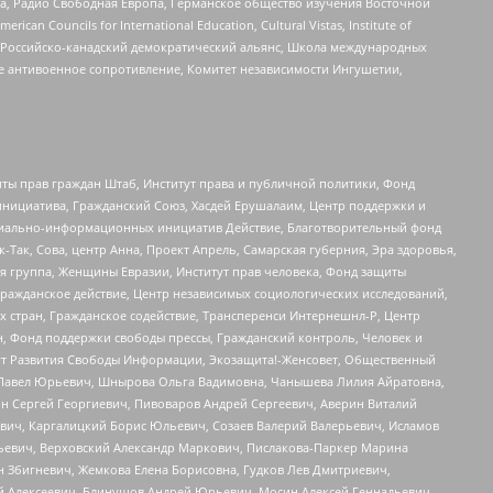
еста, Радио Свободная Европа, Германское общество изучения Восточной
ouncils for International Education, Cultural Vistas, Institute of
, Российско-канадский демократический альянс, Школа международных
е антивоенное сопротивление, Комитет независимости Ингушетии,
ты прав граждан Штаб, Институт права и публичной политики, Фонд
инициатива, Гражданский Союз, Хасдей Ерушалаим, Центр поддержки и
социально-информационных инициатив Действие, Благотворительный фонд
Так, Сова, центр Анна, Проект Апрель, Самарская губерния, Эра здоровья,
я группа, Женщины Евразии, Институт прав человека, Фонд защиты
Гражданское действие, Центр независимых социологических исследований,
стран, Гражданское содействие, Трансперенси Интернешнл-Р, Центр
н, Фонд поддержки свободы прессы, Гражданский контроль, Человек и
тут Развития Свободы Информации, Экозащита!-Женсовет, Общественный
й Павел Юрьевич, Шнырова Ольга Вадимовна, Чанышева Лилия Айратовна,
ин Сергей Георгиевич, Пивоваров Андрей Сергеевич, Аверин Виталий
вич, Каргалицкий Борис Юльевич, Созаев Валерий Валерьевич, Исламов
льевич, Верховский Александр Маркович, Пислакова-Паркер Марина
н Збигневич, Жемкова Елена Борисовна, Гудков Лев Дмитриевич,
й Алексеевич, Блинушов Андрей Юрьевич, Мосин Алексей Геннадьевич,