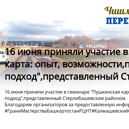
16 июня приняли участие 
карта: опыт, возможности,
подход",представленный 
16 июня приняли участие в семинаре "Пушкинская кар
подход",представленный Стерлибашевским районом
Благодарим организаторов за предоставленную инфо
#ГраниМастерстваБашкортостанРЦНТ#Калмашевски