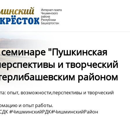
в семинаре "Пушкинская
перспективы и творческий
Стерлибашевским районом
та: опыт, возможности,перспективы и творческий
рмацию и опыт работы.
йСДК #ЧишминскийРДК#ЧишминскийРайон