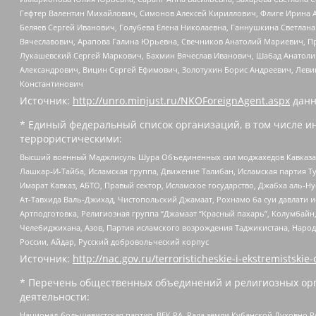
Гефтер Валентин Михайлович, Симонов Алексей Кириллович, Флиге Ирина 
Беляев Сергей Иванович, Голубева Елена Николаевна, Ганнушкина Светлана
Вячеславович, Арапова Галина Юрьевна, Свечников Анатолий Мариевич, П
Лукашевский Сергей Маркович, Бахмин Вячеслав Иванович, Шабад Анатоли
Александрович, Вицин Сергей Ефимович, Золотухин Борис Андреевич, Леви
Константинович
Источник:
http://unro.minjust.ru/NKOForeignAgent.aspx
данн
* Единый федеральный список организаций, в том числе и
террористическими:
Высший военный Маджлисуль Шура Объединенных сил моджахедов Кавказа, Ко
Лашкар-И-Тайба, Исламская группа, Движение Талибан, Исламская партия Т
Имарат Кавказ, АБТО, Правый сектор, Исламское государство, Джабха аль-
Ат-Тавхида Валь-Джихад, Чистопольский Джамаат, Рохнамо ба суи давлати и
Артподготовка, Религиозная группа “Джамаат “Красный пахарь”, Колумбайн
Челебиджихана, Азов, Партия исламского возрождения Таджикистана, Народ
России, Айдар, Русский добровольческий корпус
Источник:
http://nac.gov.ru/terroristicheskie-i-ekstremistskie-
* Перечень общественных объединений и религиозных орг
деятельности:
Национал-большевистская партия, ВЕК РА, Рада земли Кубанской Духовно