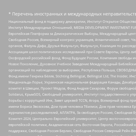
* Перечень иностранных и международных неправительств
Национальный фонд в поддержку демократии, Институт Открытое Общество
Институт Международных Отношений, MEDIA DEVELOPMENT INVESTMENT FUND,
Европейская Платформа за Демократические Выборы, Международный цент
Свободная Россия, Всемирный конгресс украинцев, Атлантический совет, Ч
органов, Фалунь Дафа, Друзья Фалуньгун, Фалуньгун, Коалиция по рассле
Ассоциация школ политических исследований при Совете Европы, Центр ли
Оксфордский российский фонд, Фонд Будущее России, Компания свободы ин
Новое Поколение, Духовное Учебное Заведение Международный Библейский
организаций по наблюдению за выборами, Республика Польша, СВОБОДНЫЙ
Фонд имени Генриха Бёлля, Stichting Bellingcat, Bellingcat Ltd, The Inside
Макдональда-Лорье, Украинская национальная федерация Канады, Декабрис
комитет в Швеции, Проект Медуза, Фонд Андрея Сахарова, Форум свободной 
Solidarus, КрымSOS, Свободный университет, Институт государственного у
борьбы с коррупцией Инк, Завет церквей TCCN, Агора, Всемирный фонд при
имени Бориса Звозскова, Дом прав человека Тбилиси, Дом прав человека Ер
журналистов расследователей, АЛЛАТРА, За свободную Россию, Свободная Б
Комитет-2024, Центрально-Европейский университет, Центр восточноевроп
европейской политики, Академическая сеть Восточная Европа, Российский к
поддержки, Свободная Россия Берлин, Свободная Россия Северный Рейн-Вест