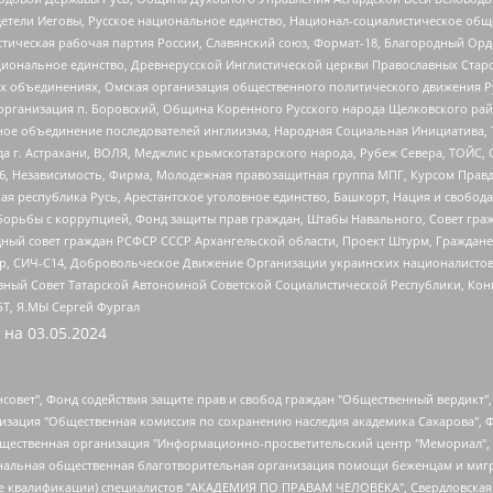
детели Иеговы, Русское национальное единство, Национал-социалистическое об
истическая рабочая партия России, Славянский союз, Формат-18, Благородный Ор
ациональное единство, Древнерусской Инглистической церкви Православных Ста
ных объединениях, Омская организация общественного политического движения Р
рганизация п. Боровский, Община Коренного Русского народа Щелковского район
гиозное объединение последователей инглиизма, Народная Социальная Инициатива,
 г. Астрахани, ВОЛЯ, Меджлис крымскотатарского народа, Рубеж Севера, ТОЙС, 
6, Независимость, Фирма, Молодежная правозащитная группа МПГ, Курсом Правд
ая республика Русь, Арестантское уголовное единство, Башкорт, Нация и свобода,
орьбы с коррупцией, Фонд защиты прав граждан, Штабы Навального, Совет гражд
ный совет граждан РСФСР СССР Архангельской области, Проект Штурм, Граждане 
tsApp, СИЧ-С14, Добровольческое Движение Организации украинских националисто
ный Совет Татарской Автономной Советской Социалистической Республики, Кон
БТ, Я.МЫ Сергей Фургал
 на
03.05.2024
мная некоммерческая организация "Центр по работе с проблемой насилия "НАСИЛИЮ.НЕТ", Межрегиональный профессиональный союз работников здравоохранения "Альянс врачей", Юридическое лицо, зарегистрированное в Латвийской Республике, SIA "Medusa Project" (регистрационный номер 40103797863, дата регистрации 10.06.2014), Некоммерческая организация "Фонд по борьбе с коррупцией", Автономная некоммерческая организация "Институт права и публичной политики", Баданин Роман Сергеевич, Гликин Максим Александрович, Железнова Мария Михайловна, Лукьянова Юлия Сергеевна, Маетная Елизавета Витальевна, Маняхин Петр Борисович, Чуракова Ольга Владимировна, Ярош Юлия Петровна, Юридическое лицо "The Insider SIA", зарегистрированное в Риге, Латвийская Республика (дата регистрации 26.06.2015), являющееся администратором доменного имени интернет-издания "The Insider SIA", https://theins.ru, Постернак Алексей Евгеньевич, Рубин Михаил Аркадьевич, Анин Роман Александрович, Юридическое лицо Istories fonds, зарегистрированное в Латвийской Республике (регистрационный номер 50008295751, дата регистрации 24.02.2020), Великовский Дмитрий Александрович, Долинина Ирина Николаевна, Мароховская Алеся Алексеевна, Шлейнов Роман Юрьевич, Шмагун Олеся Валентиновна, Общество с ограниченной ответственностью "Альтаир 2021", Общество с ограниченной ответственностью "Вега 2021", Общество с ограниченной ответственностью "Главный редактор 2021", Общество с ограниченной ответственностью "Ромашки монолит", Важенков Артем Валерьевич, Ивановская областная общественная организация "Центр гендерных исследований", Гурман Юрий Альбертович, Медиапроект "ОВД-Инфо", Егоров Владимир Владимирович, Жилинский Владимир Александрович, Общество с ограниченной ответственностью "ЗП", Иванова София Юрьевна, Карезина Инна Павловна, Кильтау Екатерина Викторовна, Петров Алексей Викторович, Пискунов Сергей Евгеньевич, Смирнов Сергей Сергеевич, Тихонов Михаил Сергеевич, Общество с ограниченной ответственностью "ЖУРНАЛИСТ-ИНОСТРАННЫЙ АГЕНТ", Арапова Галина Юрьевна, Вольтская Татьяна Анатольевна, Американская компания "Mason G.E.S. Anonymous Foundation" (США), являющаяся владельцем интернет-издания https://mnews.world/, Компания "Stichting Bellingcat", зарегистрированная в Нидерландах (дата регистрации 11.07.2018), Захаров Андрей Вячеславович, Клепиковская Екатерина Дмитриевна, Общество с ограниченной ответственностью "МЕМО", Перл Роман Александрович, Симонов Евгений Алексеевич, Соловьева Елена Анатольевна, Сотников Даниил Владимирович, Сурначева Елизавета Дмитриевна, Автономная некоммерческая организация по защите прав человека и информированию населения "Якутия – Наше Мнение", Общество с ограниченной ответственностью "Москоу диджитал медиа", с 26.01.2023 Общество с ограниченной ответственностью "Чайка Белые сады", Ветошкина Валерия Валерьевна, Заговора Максим Александрович, Межрегиональное общественное движение "Российская ЛГБТ - сеть", Оленичев Максим Владимирович, Павлов Иван Юрьевич, Скворцова Елена Сергеевна, Общество с ограниченной ответственностью "Как бы инагент", Кочетков Игорь Викторович, Общество с ограниченной ответственностью "Честные выборы", Еланчик Олег Александрович, Общество с ограниченной ответственностью "Нобелевский призыв", Гималова Регина Эмилевна, Григорьев Андрей Валерьевич, Григорьева Алина Александровна, Ассоциация по содействию защите прав призывников, альтернативнослужащих и военнослужащих "Правозащитная группа "Гражданин.Армия.Право", Хисамова Регина Фаритовна, Автономная некоммерческая организация по реализации социально-правовых программ "Лилит", Дальн