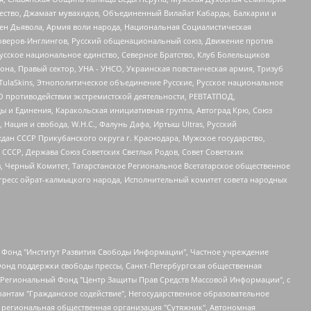
щество, Джамаат мувахидов, Объединенный Вилайат Кабарды, Балкарии и
ден Дьявола, Армия воли народа, Национальная Социалистическая
роверов-Инглингов, Русский общенациональный союз, Движение против
усское национальное единство, Северное Братство, Клуб Болельщиков
а, Правый сектор, УНА - УНСО, Украинская повстанческая армия, Тризуб
 TulaSkins, Этнополитическое объединение Русские, Русское национальное
О противодействии экстремистской деятельности, РЕВТАТПОД,
ы и Единения, Каракольская инициативная группа, Автоград Крю, Союз
 Нация и свобода, W.H.С., Фалунь Дафа, Иртыш Ultras, Русский
ан СССР Прикубанского округа г. Краснодара, Мужское государство,
СССР, Держава Союз Советских Светлых Родов, Совет Советских
в, Черный Комитет, Татарстанское Региональное Всетатарское общественное
гресс ойрат-калмыцкого народа, Исполнительный комитет совета народных
евосточное общественное движение "Маяк", Санкт-Петербургская ЛГБТ-инициативная группа "Выход", Инициативная группа ЛГБТ+ "Реверс", Алексеев Андрей Викторович, Бекбулатова Таисия Львовна, Беляев Иван Михайлович, Владыкина Елена Сергеевна, Гельман Марат Александрович, Никульшина Вероника Юрьевна, Толоконникова Надежда Андреевна, Шендерович Виктор Анатольевич, Общество с ограниченной ответственностью "Данное сообщение", Общество с ограниченной ответственностью Издательский дом "Новая глава", Айнбиндер Александра Александровна, Московский комьюнити-центр для ЛГБТ+инициатив, Благотворительный фонд развития филантропии, Deutsche Welle (Германия, Kurt-Schumacher-Strasse 3, 53113 Bonn), Борзунова Мария Михайловна, Воробьев Виктор Викторович, Голубева Анна Львовна, Константинова Алла Михайловна, Малкова Ирина Владимировна, Мурадов Мурад Абдулгалимович, Осетинская Елизавета Николаевна, Понасенков Евгений Николаевич, Ганапольский Матвей Юрьевич, Киселев Евгений Алексеевич, Борухович Ирина Григорьевна, Дремин Иван Тимофеевич, Дубровский Дмитрий Викторович, Красноярская региональная общественная организация поддержки и развития альтернативных образовательных технологий и межкультурных коммуникаций "ИНТЕРРА", Маяковская Екатерина Алексеевна, Фейгин Марк Захарович, Филимонов Андрей Викторович, Дзугкоева Регина Николаевна, Доброхотов Роман Александрович, Дудь Юрий Александрович, Елкин Сергей Владимирович, Кругликов Кирилл Игоревич, Сабунаева Мария Леонидовна, Семенов Алексей Владимирович, Шаинян Карен Багратович, Шульман Екатерина Михайловна, Асафьев Артур Валерьевич, Вахштайн Виктор Семенович, Венедиктов Алексей Алексеевич, Лушникова Екатерина Евгеньевна, Волков Леонид Михайлович, Невзоров Александр Глебович, Пархоменко Сергей Борисович, Сироткин Ярослав Николаевич, Кара-Мурза Владимир Владимирович, Баранова Наталья Владимировна, Гозман Леонид Яковлевич, Кагарлицкий Борис Юльевич, Климарев Михаил Валерьевич, Милов Владимир Станиславович, Автономная некоммерческая организация Краснодарский центр современного искусства "Типография", Моргенштерн Алишер Тагирович, Соболь Любовь Эдуардовна, Общество с ограниченной ответственностью "ЛИЗА НОРМ", Каспаров Гарри Кимович, Ходорковский Михаил Борисович, Общество с ограниченной ответственностью "Апрельские тезисы", Данилович Ирина Брониславовна, Кашин Олег Владимирович, Петров Николай Владимирович, Пивоваров Алексей Владимирович, Соколов Михаил Владимирович, Цветкова Юлия Владимировна, Чичваркин Евгений Александрович, Комитет против пыток/Команда против пыток, Общество с ограниченной ответственностью "Первый научный", Общество с ограниченной ответственностью "Вертолет и ко", Белоцерковская Вероника Борисовна, Кац Максим Евгеньевич, Лазарева Татьяна Юрьевна, Шаведдинов Руслан Табризович, Яшин Илья Валерьевич, Общество с ограниченной ответственностью "Иноагент ААВ", Алешковский Дмитрий Петрович, Альбац Евгения Марковна, Быков Дмитрий Львович, Галямина Юлия Евгеньевна, Лойко Сергей Леонидович, Мартынов Кирилл Константинович, Медведев Сергей Александрович, Крашенинников Федор Геннадиевич, Гордеева Катерина Вл