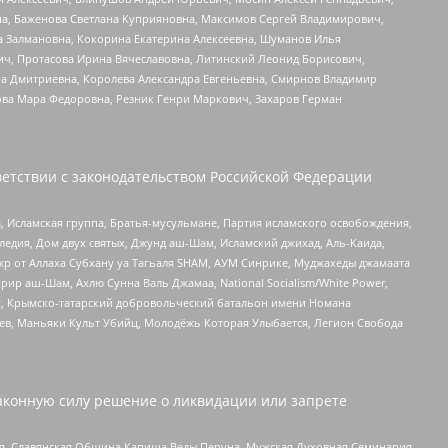
а, Баженова Светлана Куприяновна, Максимов Сергей Владимирович,
а Залмановна, Кокорина Екатерина Алексеевна, Шуманов Илья
ч, Протасова Ирина Вячеславовна, Литинский Леонид Борисович,
а Дмитриевна, Королева Александра Евгеньевна, Смирнов Владимир
ова Мара Федоровна, Резник Генри Маркович, Захаров Герман
етствии с законодательством Российской Федерации
 Исламская группа, Братья-мусульмане, Партия исламского освобождения,
едия, Дом двух святых, Джунд аш-Шам, Исламский джихад, Аль-Каида,
жр от Аллаха Субхану уа Тагьаля SHAM, АУМ Синрике, Муджахеды джамаата
рир аш-Шам, Ахлю Сунна Валь Джамаа, National Socialism/White Power,
рг, Крымско-татарский добровольческий батальон имени Номана
оев, Маньяки Культ Убийц, Молодёжь Которая Улыбается, Легион Свобода
аконную силу решение о ликвидации или запрете
ья, Славянская Община Капища Веды Перуна, Мужская Духовная Семинария