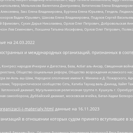
Анатольевна, Мельникова Валентина Дмитриевна, Вититинова Елена Владимировн
 Алексеевна, Закс Елена Владимировна, Буртина Елена Юрьевна, Гендель Людмил
рохоров Вадим Юрьевич, Шахова Елена Владимировна, Подузов Сергей Васильеви
й Ефимович, Сухих Дарья Николаевна, Орлов Олег Петрович, Добровольская Анн
нсон Лев Семенович, Локшина Татьяна Иосифовна, Орлов Олег Петрович, Поляк
ые на
24.03.2022
ностранных и международных организаций, признанных в соотв
нгресс народов Ичкерии и Дагестана, База, Асбат аль-Ансар, Священная война,
уркестана, Общество социальных реформ, Общество возрождения исламского насл
Нусра ли-Ахль аш-Шам, Народное ополчение имени К. Минина и Д. Пожарского, Ад
сломи, Террористическое сообщество Сеть, Катиба Таухид валь-Джихад, Хайят Тах
, Хатлонский джамаат, Мусульманская религиозная группа п. Кушкуль г. Оренбу
ная самооборона, Дуббайский джамаат, московская ячейка, Батал-Хаджи Белхор
organizacii-i-materialy.html
данные на
16.11.2023
анизаций в отношении которых судом принято вступившее в з
 Родовой Державы Русь, Община Духовного Управления Асгардской Веси Беловод