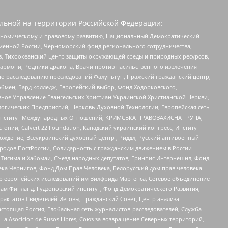
льной на территории Российской Федерации:
кономическому и правовому развитию, Национальный Демократический
менной России, Черноморский фонд регионального сотрудничества,
, Тихоокеанский центр защиты окружающей среды и природных ресурсов,
 Хармони, Родники дракона, Врачи против насильственного извлечения
по расследованию преследований Фалуньгун, Пражский гражданский центр,
бмен, Бард колледж, Европейский выбор, Фонд Ходорковского,
ное Управление Евангельских Христиан Украинской Христианской Церкви,
огических Предприятий, Церковь Духовной Технологии, Европейская сеть
ий Институт Международных Отношений, КРИМСЬКА ПРАВОЗАХИСНА ГРУПА,
стонии, Calvert 22 Foundation, Канадский украинский конгресс, Институт
ждение, Всеукраинский духовный центр , Риддл, Русский антивоенный
ародов ПостРоссии, Солидарность с гражданским движением в России –
в Тисима и Хабомаи, Съезд народных депутатов, Гринпис Интернешнл, Фонд
ека Чернигов, Фонд Дом Прав Человека, Белорусский дом прав человека
нтр европейских исследований им Вилфрида Мартенса, Сетевое объединение
Чам Финланд, Гудзоновский институт, Фонд Демократического Развития,
актатов Свидетелей Иеговы, Гражданский Совет, Центр анализа
астоящая Россия, Глобальная сеть журналистов-расследователей, Служба
a Asocicion de Rusos Libres, Союз за возвращение Северных территорий,