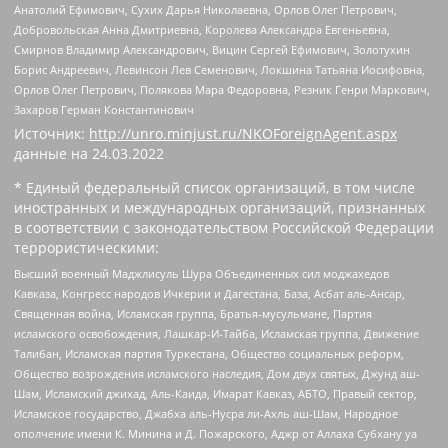
Анатолий Ефимович, Сухих Дарья Николаевна, Орлов Олег Петрович,
Добровольская Анна Дмитриевна, Королева Александра Евгеньевна,
Смирнов Владимир Александрович, Вицин Сергей Ефимович, Золотухин
Борис Андреевич, Левинсон Лев Семенович, Локшина Татьяна Иосифовна,
Орлов Олег Петрович, Полякова Мара Федоровна, Резник Генри Маркович,
Захаров Герман Константинович
Источник:
http://unro.minjust.ru/NKOForeignAgent.aspx
данные на
24.03.2022
* Единый федеральный список организаций, в том числе
иностранных и международных организаций, признанных
в соответствии с законодательством Российской Федерации
террористическими:
Высший военный Маджлисуль Шура Объединенных сил моджахедов
Кавказа, Конгресс народов Ичкерии и Дагестана, База, Асбат аль-Ансар,
Священная война, Исламская группа, Братья-мусульмане, Партия
исламского освобождения, Лашкар-И-Тайба, Исламская группа, Движение
Талибан, Исламская партия Туркестана, Общество социальных реформ,
Общество возрождения исламского наследия, Дом двух святых, Джунд аш-
Шам, Исламский джихад, Аль-Каида, Имарат Кавказ, АБТО, Правый сектор,
Исламское государство, Джабха аль-Нусра ли-Ахль аш-Шам, Народное
ополчение имени К. Минина и Д. Пожарского, Аджр от Аллаха Субхану уа