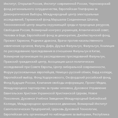
Институт, Открытая Россия, Институт современной России, Черноморский
фонд регионального сотрудничества, Европейская Платформа за
Демократические Выборы, Международный центр электоральных
исследований, Германский фонд Маршалла Соединенных Штатов,
Тихоокеанский центр защиты окружающей среды и природных ресурсов,
Свободная Россия, Всемирный конгресс украинцев, Атлантический совет,
Человек в беде, Европейский фонд за демократию, Джеймстаунский фонд,
Прожект Хармони, Родники дракона, Врачи против насильственного
извлечения органов, Фалунь Дафа, Друзья Фалуньгун, Фалуньгун, Коалиция
по расследованию преследования в отношении Фалуньгун в Китае,
Всемирная организация по расследованию преследований Фалуньгун,
Пражский гражданский центр, Ассоциация школ политических
исследований при Совете Европы, Центр либеральной современности,
Форум русскоязычных европейцев, Немецко-русский обмен, Бард колледж,
Европейский выбор, Фонд Ходорковского, Оксфордский российский фонд,
Фонд Будущее России, Компания свободы информации, Проект Медиа,
Международное партнерство за права человека, Духовное Управление
Евангельских Христиан Украинской Христианской Церкви, Новое
Поколение, Духовное Учебное Заведение Международный Библейский
Колледж, Международное христианское движение, Всемирный Институт
Саентологических Предприятий, Церковь Духовной Технологии,
Европейская сеть организаций по наблюдению за выборами, Республика