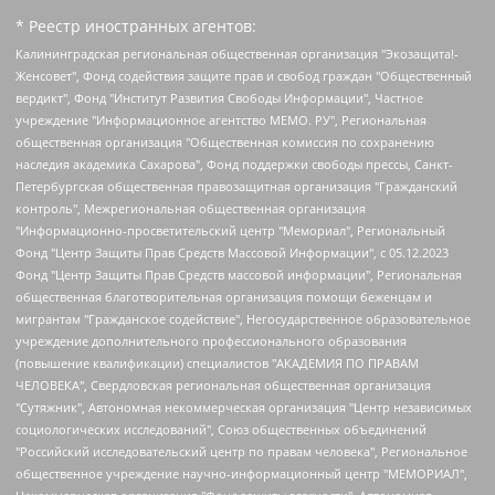
* Реестр иностранных агентов:
Калининградская региональная общественная организация "Экозащита!-Женсовет", Фонд содействия защите прав и свобод граждан "Общественный вердикт", Фонд "Институт Развития Свободы Информации", Частное учреждение "Информационное агентство МЕМО. РУ", Региональная общественная организация "Общественная комиссия по сохранению наследия академика Сахарова", Фонд поддержки свободы прессы, Санкт-Петербургская общественная правозащитная организация "Гражданский контроль", Межрегиональная общественная организация "Информационно-просветительский центр "Мемориал", Региональный Фонд "Центр Защиты Прав Средств Массовой Информации", с 05.12.2023 Фонд "Центр Защиты Прав Средств массовой информации", Региональная общественная благотворительная организация помощи беженцам и мигрантам "Гражданское содействие", Негосударственное образовательное учреждение дополнительного профессионального образования (повышение квалификации) специалистов "АКАДЕМИЯ ПО ПРАВАМ ЧЕЛОВЕКА", Свердловская региональная общественная организация "Сутяжник", Автономная некоммерческая организация "Центр независимых социологических исследований", Союз общественных объединений "Российский исследовательский центр по правам человека", Региональное общественное учреждение научно-информационный центр "МЕМОРИАЛ", Некоммерческая организация "Фонд защиты гласности", Автономная некоммерческая организация "Институт прав человека", Городская общественная организация "Екатеринбургское общество "МЕМОРИАЛ", Городская общественная организация "Рязанское историко-просветительское и правозащитное общество "Мемориал" (Рязанский Мемориал), Челябинский региональный орган общественной самодеятельности – женское общественное объединение "Женщины Евразии", Челябинский региональный орган общественной самодеятельности "Уральская правозащитная группа", Фонд содействия защите здоровья и социальной справедливости имени Андрея Рылькова, Автономная Некоммерческая Организация "Аналитический Центр Юрия Левады", Автономная некоммерческая организация социальной поддержки населения "Проект Апрель", Региональная общественная организация помощи женщинам и детям, находящимся в кризисной ситуации "Информационно-методический центр "Анна", Фонд содействия развитию массовых коммуникаций и правовому просвещению "Так-так-Так", Фонд содействия устойчивому развитию "Серебряная тайга", Свердловский региональный общественный фонд социальных проектов "Новое время", "Idel.Реалии", Кавказ.Реалии, Крым.Реалии, Телеканал Настоящее Время, Татаро-башкирская служба Радио Свобода (Azatliq Radiosi), Радио Свободная Европа/Радио Свобода (PCE/PC), "Сибирь.Реалии", "Фактограф", Благотворительный фонд помощи осужденным и их семьям, Автономная некоммерческая организация "Институт глобализации и социальных движений", Фонд "В защиту прав заключенных", Частное учреждение "Центр поддержки и содействия развитию средств массовой информации", Пензенский региональный общественный благотворительный фонд "Гражданский союз", "Север.Реалии", Некоммерческая организация Фонд "Правовая инициатива", Общество с ограниченной ответственностью "Радио Свободная Европа/Радио Свобода", Чешское информационное агентство "MEDIUM-ORIENT", Красноярская региональная общественная организация "Мы против СПИДа", Камалягин Денис Николаевич, Маркелов Сергей Евгеньевич, Пономарев Лев Александрович, Савицкая Людмила Алексеевна, Автономная некоммерческая организация "Центр по работе с проблемой насилия "НАСИЛИЮ.НЕТ", Межрегиональный профессиональный союз работников здравоохранения "Альянс врачей", Юридическое лицо, зарегистрированное в Латвийской Республике, SIA "Medusa Project" (регистрационный номер 40103797863, дата регистрации 10.06.2014), Некоммерческая организация "Фонд по борьбе с коррупцией", Автономная некоммерческая организация "Институт права и публичной политики", Баданин Роман Сергеевич, Гликин Максим Александрович, Железнова Мария Михайловна, Лукьянова Юлия Сергеевна, Маетная Елизавета Витальевна, Маняхин Петр Борисович, Чуракова Ольга Владимировна, Ярош Юлия Петровна, Юридическое лицо "The Insider SIA", зарегистрированное в Риге, Латвийская Республика (дата регистрации 26.06.2015), являющееся администратором доменного имени интернет-издания "The Insider SIA", https://theins.ru, Постернак Алексей Евгеньевич, Рубин Михаил Аркадьевич, Анин Роман Александрович, Юридическое лицо Istories fonds, зарегистрированное в Латвийской Республике (регистрационный номер 50008295751, дата регистрации 24.02.2020), Великовский Дмитрий Александрович, Долинина Ирина Николаевна, Мароховская Алеся Алексеевна, Шлейнов Роман Юрьевич, Шмагун Олеся Валентиновна, Общество с ограниченной ответственностью "Альтаир 2021", Общество с ограниченной ответственностью "Вега 2021", Общество с ограниченной ответственностью "Главный редактор 2021", Общество с ограниченной ответственностью "Ромашки монолит", Важенков Артем Валерьевич, Ивановская областная общественная организация "Центр гендерных исследований", Гурман Юрий Альбертович, Медиапроект "ОВД-Инфо", Егоров Владимир Владимирович, Жилинский Владимир Александрович, Общество с ограниченной ответственностью "ЗП", Иванова София Юрьевна, Карезина Инна Павловна, Кильтау Екатерина Викторовна, Петров Алексей Викторович, Пискунов Сергей Евгеньевич, Смирнов Сергей Сергеевич, Тихонов Михаил Сергеевич, Общество с ограниченной ответственностью "ЖУРНАЛИСТ-ИНОСТРАННЫЙ АГЕНТ", Арапова Галина Юрьевна, Вольтская Татьяна Анатольевна, Американская компания "Mason G.E.S. Anonymous Foundation" (США), являющаяся владельцем интернет-издания https://mnews.world/, Компания "Stichting Bellingcat", зарегистрированная в Нидерландах (дата регистрации 11.07.2018), Захаров Андрей Вячеславович, Клепиковская Екатерина Дмитриевна, Общество с ограниченной ответственностью "МЕМО", Перл Роман Александрович, Симонов Евгений Алексеевич, Соловьева Елена Анатольевна, Сотников Даниил Владимирович, Сурначева Елизавета Дмитриевна, Автономная некоммерческая организация по защите прав человека и информированию населения "Якутия – Наше Мнение", Общество с ограниченной ответственностью "Москоу диджитал медиа", с 26.01.2023 Общество с ограниченной ответственностью "Чайка Белые сады", Ветошкина Валерия Валерьевна, Заговора Максим Александрович, Межрегиональное общественное движение "Российская ЛГБТ - сеть", Оленичев Максим Владимирович, Павлов Иван Юрьевич, Скворцова Елена Сергеевна, Общество с ограниченной ответственностью "Как бы инагент", Кочетков Игорь Викторович, Общество с ограниченной ответственностью "Честные выборы", Еланчик Олег Александрович, Общество с ограниченной ответственностью "Нобелевский призыв", Гималова Регина Эмилевна, Григорьев Андрей Валерьевич, Григорьева Алина Александровна, Ассоциация по содействию защите прав призывников, альтернативнослужащих и военнослужащих "Правозащитная группа "Гражданин.Армия.Право", Хисамова Регина Фаритовна, Автономная некоммерческая организация по реализации социально-правовых программ "Лилит", Дальневосточное общественное движение "Маяк", Санкт-Петербургская ЛГБТ-инициативная группа "Выход", Инициативная группа ЛГБТ+ "Реверс", Алексеев Андрей Викторович, Бекбулатова Таисия Львовна, Беляев Иван Михайлович, Владыкина Елена Сергеевна, Гельман Марат Александрович, Никульшина Вероника Юрьевна, Толоконникова Надежда Андреевна, Шендерович Виктор Анатольевич, Общество с ограниченной ответственностью "Данное сообщение", Общество с ограниченной ответственностью Издательский дом "Новая глава", Айнбиндер Александра Александровна, Московский комьюнити-центр для ЛГБТ+инициатив, Благотворительный фонд развития филантропии, Deutsche Welle (Германия, Kurt-Schumacher-Strasse 3, 53113 Bonn), Борзунова Мария Михайловна, Воробьев Виктор Викторович, Голубева Анна Львовна, Константинова Алла Михайловна, Малкова Ирина Владимировна, Мурадов Мурад Абдулгалимович, Осетинская Елизавета Николаевна, Понасенков Евгений Николаевич, Ганапольский Матвей Юрьевич, Киселев Евгений Алексеевич, Борухович Ирина Григорьевна, Дремин Иван Тимофеевич, Дубровский Дмитрий Викторович, Красноярская региональная общественная организация поддержки и развития альтернативных образовательных технологий и межкультурных коммуникаций "ИНТЕРРА", Маяковская Екатерина Алексеевна, Фейгин Марк Захарович, Филимонов Андрей Викторович, Дзугкоева Регина Николаевна, Доброхотов Роман Александрович, Дудь Юрий Александрович, Елкин Сергей Владимирович, Кругликов Кирилл Игоревич, Сабунаева Мария Леонидовна, Семенов Алексей Владимирович, Шаинян Карен Багратович, Шульман Екатерина Михайловна, Асафьев Артур Валерьевич, Вахштайн Виктор Семенович, Венедиктов Алексей Алексеевич, Лушникова Екатерина Евгеньевна, Волков Леонид Михайлович, Невзоров Александр Глебович, Пархоменко Сергей Борисович, Сироткин Ярослав Николаевич, Кара-Мурза Владимир Владимирович, Баранова Наталья Владимировна, Гозман Леонид Яковлевич, Кагарлицкий Борис Юльевич, Климарев Михаил Валерьевич, Милов Владимир Станиславович, Автономная некоммерческая организация Краснодарский центр современного искусства "Типография", Моргенштерн Алишер Тагирович, Соболь Любовь Эдуардовна, Общество с ограниченной ответственностью "ЛИЗА НОРМ", Каспаров Гарри Кимович, Ходорковский Михаил Борисович, Общество с ограниченной ответственностью "Апрельские тезисы", Данилович Ирина Брониславовна, Кашин Олег Владимирович, Петров Николай Владимирович, Пивоваров Алексей Владимирович, Соколов Михаил Владимирович, Цветкова Юлия Владимировна, Чичваркин Евгений Александрович, Комитет против пыток/Команда против пыток, Общество с ограниченной ответственностью "Первый научный", Общество с ограниченной ответственностью "Вертолет и ко", Белоцерковская Вероника Борисовна, Кац Максим Евгеньевич, Лазарева Татьяна Юрьевна, Шаведдинов Руслан Табризович, Яшин Илья Валерьевич, Общество с ограниченной ответственностью "Иноагент ААВ", Алешковский Дмитрий Петрович, Альбац Евгения Марковна, Быков Дмитрий Львович, Галямина Юлия Евгеньевна, Лойко Сергей Леонидович, Мартынов Кирилл Константинович, Медведев Сергей Александрович, Крашенинников Федор Геннадиевич, Гордеева Катерина Вл