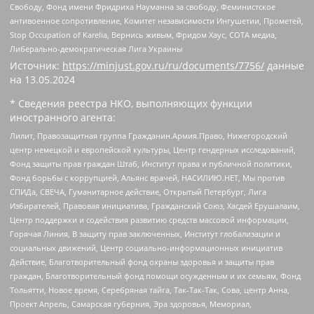
Свободу, Фонд имени Фридриха Науманна за свободу, Феминистское
антивоенное сопротивление, Комитет независимости Ингушетии, Прометей,
Stop Occupation of Karelia, Вернись живым, Фридом Хаус, СОТА медиа,
Либерально-демократическая Лига Украины
Источник:
https://minjust.gov.ru/ru/documents/7756/
данные
на
13.05.2024
* Сведения реестра НКО, выполняющих функции
иностранного агента:
Лилит, Правозащитная группа Гражданин.Армия.Право, Нижегородский
центр немецкой и европейской культуры, Центр гендерных исследований,
Фонд защиты прав граждан Штаб, Институт права и публичной политики,
Фонд борьбы с коррупцией, Альянс врачей, НАСИЛИЮ.НЕТ, Мы против
СПИДа, СВЕЧА, Гуманитарное действие, Открытый Петербург, Лига
Избирателей, Правовая инициатива, Гражданский Союз, Хасдей Ерушалаим,
Центр поддержки и содействия развитию средств массовой информации,
Горячая Линия, В защиту прав заключенных, Институт глобализации и
социальных движений, Центр социально-информационных инициатив
Действие, Благотворительный фонд охраны здоровья и защиты прав
граждан, Благотворительный фонд помощи осужденным и их семьям, Фонд
Тольятти, Новое время, Серебряная тайга, Так-Так-Так, Сова, центр Анна,
Проект Апрель, Самарская губерния, Эра здоровья, Мемориал,