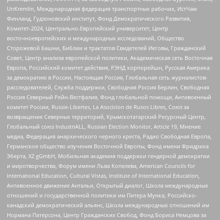
UnKremlin, Международная федерация транспортных рабочих, ИстЧам
Финланд, Гудзоновский институт, Фонд Демократического Развития,
Комитет-2024, Центрально-Европейский университет, Центр
восточноевропейских и международных исследований, Общество
Сторожевой башни, Библии и трактатов Свидетелей Иеговы, Гражданский
Совет, Центр анализа европейской политики, Академическая сеть Восточная
Европа, Российский комитет действия, РЭНД корпорейшн, Русская Америка
за демократию в России, Настоящая Россия, Глобальная сеть журналистов-
расследователей, Служба поддержки, Свободная Россия Берлин, Свободная
Россия Северный Рейн-Вестфалия, Фонд глобальной помощи, Антивоенный
комитет России, Russie-Libertes, La Asocicion de Rusos Libres, Союз за
возвращение Северных территорий, Крымскотатарский Ресурсный Центр,
Глобальный союз IndustriALL, Russian Election Monitor, Article 19, Мнение
медиа, Федерация анархического черного креста, Радио Свободная Европа,
Германское общество изучения Восточной Европы, Фонд имени Фридриха
Эберта, XZ gGmbH, Мобильная академия поддержки гендерной демократии
и миротворчества, Форум имени Льва Копелева, American Councils for
International Education, Cultural Vistas, Institute of International Education,
Антивоенное движение Антальи, Открытый диалог, Школа международных
отношений и государственной политики им Питера Мунка, Российско-
канадский демократический альянс, Школа международных отношений им
Нормана Патерсона, Центр Гражданских Свобод, Фонд Бориса Немцова за