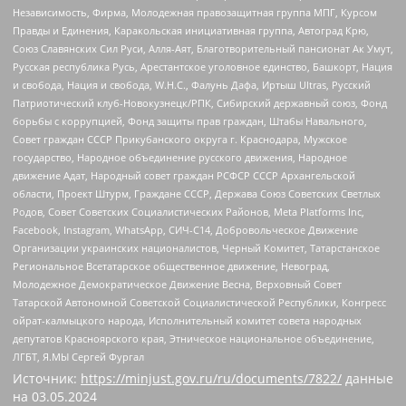
Независимость, Фирма, Молодежная правозащитная группа МПГ, Курсом
Правды и Единения, Каракольская инициативная группа, Автоград Крю,
Союз Славянских Сил Руси, Алля-Аят, Благотворительный пансионат Ак Умут,
Русская республика Русь, Арестантское уголовное единство, Башкорт, Нация
и свобода, Нация и свобода, W.H.С., Фалунь Дафа, Иртыш Ultras, Русский
Патриотический клуб-Новокузнецк/РПК, Сибирский державный союз, Фонд
борьбы с коррупцией, Фонд защиты прав граждан, Штабы Навального,
Совет граждан СССР Прикубанского округа г. Краснодара, Мужское
государство, Народное объединение русского движения, Народное
движение Адат, Народный совет граждан РСФСР СССР Архангельской
области, Проект Штурм, Граждане СССР, Держава Союз Советских Светлых
Родов, Совет Советских Социалистических Районов, Meta Platforms Inc,
Facebook, Instagram, WhatsApp, СИЧ-С14, Добровольческое Движение
Организации украинских националистов, Черный Комитет, Татарстанское
Региональное Всетатарское общественное движение, Невоград,
Молодежное Демократическое Движение Весна, Верховный Совет
Татарской Автономной Советской Социалистической Республики, Конгресс
ойрат-калмыцкого народа, Исполнительный комитет совета народных
депутатов Красноярского края, Этническое национальное объединение,
ЛГБТ, Я.МЫ Сергей Фургал
Источник:
https://minjust.gov.ru/ru/documents/7822/
данные
на
03.05.2024