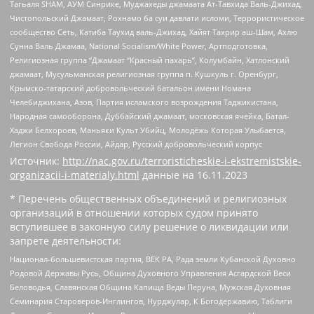
Тагьаля SHAM, АУМ Синрике, Муджахеды джамаата Ат-Тавхида Валь-Джихад,
Чистопольский Джамаат, Рохнамо ба суи давлати исломи, Террористическое
сообщество Сеть, Катиба Таухид валь-Джихад, Хайят Тахрир аш-Шам, Ахлю
Сунна Валь Джамаа, National Socialism/White Power, Артподготовка,
Религиозная группа “Джамаат “Красный пахарь”, Колумбайн, Хатлонский
джамаат, Мусульманская религиозная группа п. Кушкуль г. Оренбург,
Крымско-татарский добровольческий батальон имени Номана
Челебиджихана, Азов, Партия исламского возрождения Таджикистана,
Народная самооборона, Дуббайский джамаат, московская ячейка, Батал-
Хаджи Белхороев, Маньяки Культ Убийц, Молодёжь Которая Улыбается,
Легион Свобода России, Айдар, Русский добровольческий корпус
Источник:
http://nac.gov.ru/terroristicheskie-i-ekstremistskie-
organizacii-i-materialy.html
данные на
16.11.2023
* Перечень общественных объединений и религиозных
организаций в отношении которых судом принято
вступившее в законную силу решение о ликвидации или
запрете деятельности:
Национал-большевистская партия, ВЕК РА, Рада земли Кубанской Духовно
Родовой Державы Русь, Община Духовного Управления Асгардской Веси
Беловодья, Славянская Община Капища Веды Перуна, Мужская Духовная
Семинария Староверов-Инглингов, Нурджулар, К Богодержавию, Таблиги