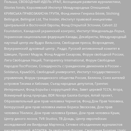
Польша, СВОБОДНЫЙ ИДЕЛЬ-УРАЛ, Ассоциация развития журналистики,
IStories fonds, Королевский Институт Международных Отношений,
КРИМСЬКА ПРАВОЗАХИСНА ГРУПА, Фонд имени Генриха Бёлля, Stichting
Bellingcat, Bellingcat Ltd, The Insider, Институт правовой инициативы
Центральной и Восточной Европы, Фонд Открытой Эстонии, Calvert 22
Foundation, Канадский украинский конгресс, Институт Макдональда-Лорье,
Украинская национальная федерация Канады, Декабристы, Международный
научный центр им Вудро Вильсона, Свободная пресса, Возрождение,
Всеукраинский духовный центр , Риддл, Русский антивоенный комитет в
Швеции, Проект Медуза, Фонд Андрея Сахарова, Форум свободной России,
Лига Свободных Наций, Transparеncy International, Форум Свободных
Народов ПостРоссии, Солидарность с гражданским движением в России –
Solidarus, КрымSOS, Свободный университет, Институт государственного
управления, Форум гражданского общества Россия, Беллона, Союз жителей
островов Тисима и Хабомаи, Съезд народных депутатов, Гринпис
Интернешнл, Фонд борьбы с коррупцией Инк, Завет церквей TCCN, Агора,
Всемирный фонд природы, BDR Novaja Gazeta-Europe, Алтай проект,
Образовательный дом прав человека Чернигов, Фонд Дом Прав Человека,
Белорусский дом прав человека имени Бориса Звозскова, Дом прав
человека Тбилиси, Дом прав человека Ереван, Дом прав человека Крым,
Центр дикого лосося, TVR Studios, ТВ Дождь, Центр европейских
исследований им Вилфрида Мартенса, Сетевое объединение журналистов
расследователей, АЛЛАТРА, За свободную Россию, Свободная Бурятия, Uralic,