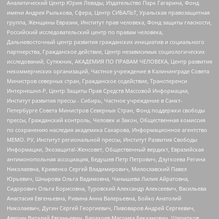
Аналитический Центр Юрия Левады, Издательство Парк Гагарина, Фонд
имени Андрея Рылькова, Сфера, Центр СИБАЛЬТ, Уральская правозащитная
группа, Женщины Евразии, Институт прав человека, Фонд защиты гласности,
Российский исследовательский центр по правам человека,
Дальневосточный центр развития гражданских инициатив и социального
партнерства, Гражданское действие, Центр независимых социологических
исследований, Сутяжник, АКАДЕМИЯ ПО ПРАВАМ ЧЕЛОВЕКА, Центр развития
некоммерческих организаций, Частное учреждение в Калининграде Совета
Министров северных стран, Гражданское содействие, Трансперенси
Интернешнл-Р, Центр Защиты Прав Средств Массовой Информации,
Институт развития прессы - Сибирь, Частное учреждение в Санкт-
Петербурге Совета Министров Северных Стран, Фонд поддержки свободы
прессы, Гражданский контроль, Человек и Закон, Общественная комиссия
по сохранению наследия академика Сахарова, Информационное агентство
МЕМО. РУ, Институт региональной прессы, Институт Развития Свободы
Информации, Экозащита!-Женсовет, Общественный вердикт, Евразийская
антимонопольная ассоциация, Бедушев Петр Петрович, Дзугкоева Регина
Николаевна, Кривенко Сергей Владимирович, Милославский Павел
Юрьевич, Шнырова Ольга Вадимовна, Чанышева Лилия Айратовна,
Сидорович Ольга Борисовна, Туровский Александр Алексеевич, Васильева
Анастасия Евгеньевна, Ривина Анна Валерьевна, Бойко Анатолий
Николаевич, Дугин Сергей Георгиевич, Пивоваров Андрей Сергеевич,
Аверин Виталий Евгеньевич, Барахоев Магомед Бекханович, Шарипков