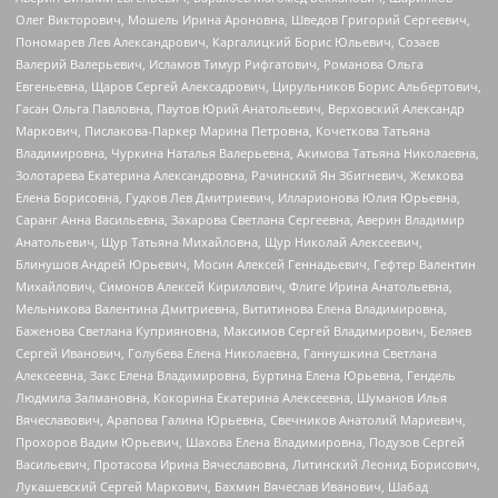
Олег Викторович, Мошель Ирина Ароновна, Шведов Григорий Сергеевич,
Пономарев Лев Александрович, Каргалицкий Борис Юльевич, Созаев
Валерий Валерьевич, Исламов Тимур Рифгатович, Романова Ольга
Евгеньевна, Щаров Сергей Алексадрович, Цирульников Борис Альбертович,
Гасан Ольга Павловна, Паутов Юрий Анатольевич, Верховский Александр
Маркович, Пислакова-Паркер Марина Петровна, Кочеткова Татьяна
Владимировна, Чуркина Наталья Валерьевна, Акимова Татьяна Николаевна,
Золотарева Екатерина Александровна, Рачинский Ян Збигневич, Жемкова
Елена Борисовна, Гудков Лев Дмитриевич, Илларионова Юлия Юрьевна,
Саранг Анна Васильевна, Захарова Светлана Сергеевна, Аверин Владимир
Анатольевич, Щур Татьяна Михайловна, Щур Николай Алексеевич,
Блинушов Андрей Юрьевич, Мосин Алексей Геннадьевич, Гефтер Валентин
Михайлович, Симонов Алексей Кириллович, Флиге Ирина Анатольевна,
Мельникова Валентина Дмитриевна, Вититинова Елена Владимировна,
Баженова Светлана Куприяновна, Максимов Сергей Владимирович, Беляев
Сергей Иванович, Голубева Елена Николаевна, Ганнушкина Светлана
Алексеевна, Закс Елена Владимировна, Буртина Елена Юрьевна, Гендель
Людмила Залмановна, Кокорина Екатерина Алексеевна, Шуманов Илья
Вячеславович, Арапова Галина Юрьевна, Свечников Анатолий Мариевич,
Прохоров Вадим Юрьевич, Шахова Елена Владимировна, Подузов Сергей
Васильевич, Протасова Ирина Вячеславовна, Литинский Леонид Борисович,
Лукашевский Сергей Маркович, Бахмин Вячеслав Иванович, Шабад