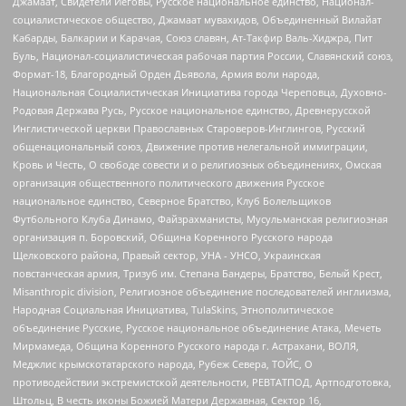
Джамаат, Свидетели Иеговы, Русское национальное единство, Национал-
социалистическое общество, Джамаат мувахидов, Объединенный Вилайат
Кабарды, Балкарии и Карачая, Союз славян, Ат-Такфир Валь-Хиджра, Пит
Буль, Национал-социалистическая рабочая партия России, Славянский союз,
Формат-18, Благородный Орден Дьявола, Армия воли народа,
Национальная Социалистическая Инициатива города Череповца, Духовно-
Родовая Держава Русь, Русское национальное единство, Древнерусской
Инглистической церкви Православных Староверов-Инглингов, Русский
общенациональный союз, Движение против нелегальной иммиграции,
Кровь и Честь, О свободе совести и о религиозных объединениях, Омская
организация общественного политического движения Русское
национальное единство, Северное Братство, Клуб Болельщиков
Футбольного Клуба Динамо, Файзрахманисты, Мусульманская религиозная
организация п. Боровский, Община Коренного Русского народа
Щелковского района, Правый сектор, УНА - УНСО, Украинская
повстанческая армия, Тризуб им. Степана Бандеры, Братство, Белый Крест,
Misanthropic division, Религиозное объединение последователей инглиизма,
Народная Социальная Инициатива, TulaSkins, Этнополитическое
объединение Русские, Русское национальное объединение Атака, Мечеть
Мирмамеда, Община Коренного Русского народа г. Астрахани, ВОЛЯ,
Меджлис крымскотатарского народа, Рубеж Севера, ТОЙС, О
противодействии экстремистской деятельности, РЕВТАТПОД, Артподготовка,
Штольц, В честь иконы Божией Матери Державная, Сектор 16,