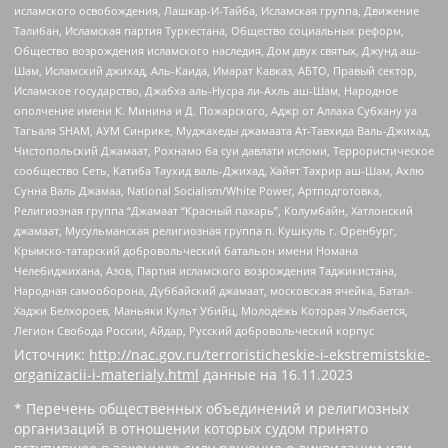
исламского освобождения, Лашкар-И-Тайба, Исламская группа, Движение
Талибан, Исламская партия Туркестана, Общество социальных реформ,
Общество возрождения исламского наследия, Дом двух святых, Джунд аш-
Шам, Исламский джихад, Аль-Каида, Имарат Кавказ, АБТО, Правый сектор,
Исламское государство, Джабха аль-Нусра ли-Ахль аш-Шам, Народное
ополчение имени К. Минина и Д. Пожарского, Аджр от Аллаха Субхану уа
Тагьаля SHAM, АУМ Синрике, Муджахеды джамаата Ат-Тавхида Валь-Джихад,
Чистопольский Джамаат, Рохнамо ба суи давлати исломи, Террористическое
сообщество Сеть, Катиба Таухид валь-Джихад, Хайят Тахрир аш-Шам, Ахлю
Сунна Валь Джамаа, National Socialism/White Power, Артподготовка,
Религиозная группа “Джамаат “Красный пахарь”, Колумбайн, Хатлонский
джамаат, Мусульманская религиозная группа п. Кушкуль г. Оренбург,
Крымско-татарский добровольческий батальон имени Номана
Челебиджихана, Азов, Партия исламского возрождения Таджикистана,
Народная самооборона, Дуббайский джамаат, московская ячейка, Батал-
Хаджи Белхороев, Маньяки Культ Убийц, Молодёжь Которая Улыбается,
Легион Свобода России, Айдар, Русский добровольческий корпус
Источник:
http://nac.gov.ru/terroristicheskie-i-ekstremistskie-
organizacii-i-materialy.html
данные на
16.11.2023
* Перечень общественных объединений и религиозных
организаций в отношении которых судом принято