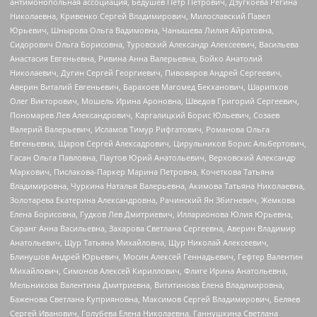
антимонопольная ассоциация, Бедушев Петр Петрович, Дзугкоева Регина
Николаевна, Кривенко Сергей Владимирович, Милославский Павел
Юрьевич, Шнырова Ольга Вадимовна, Чанышева Лилия Айратовна,
Сидорович Ольга Борисовна, Туровский Александр Алексеевич, Васильева
Анастасия Евгеньевна, Ривина Анна Валерьевна, Бойко Анатолий
Николаевич, Дугин Сергей Георгиевич, Пивоваров Андрей Сергеевич,
Аверин Виталий Евгеньевич, Барахоев Магомед Бекханович, Шарипков
Олег Викторович, Мошель Ирина Ароновна, Шведов Григорий Сергеевич,
Пономарев Лев Александрович, Каргалицкий Борис Юльевич, Созаев
Валерий Валерьевич, Исламов Тимур Рифгатович, Романова Ольга
Евгеньевна, Щаров Сергей Алексадрович, Цирульников Борис Альбертович,
Гасан Ольга Павловна, Паутов Юрий Анатольевич, Верховский Александр
Маркович, Пислакова-Паркер Марина Петровна, Кочеткова Татьяна
Владимировна, Чуркина Наталья Валерьевна, Акимова Татьяна Николаевна,
Золотарева Екатерина Александровна, Рачинский Ян Збигневич, Жемкова
Елена Борисовна, Гудков Лев Дмитриевич, Илларионова Юлия Юрьевна,
Саранг Анна Васильевна, Захарова Светлана Сергеевна, Аверин Владимир
Анатольевич, Щур Татьяна Михайловна, Щур Николай Алексеевич,
Блинушов Андрей Юрьевич, Мосин Алексей Геннадьевич, Гефтер Валентин
Михайлович, Симонов Алексей Кириллович, Флиге Ирина Анатольевна,
Мельникова Валентина Дмитриевна, Вититинова Елена Владимировна,
Баженова Светлана Куприяновна, Максимов Сергей Владимирович, Беляев
Сергей Иванович, Голубева Елена Николаевна, Ганнушкина Светлана