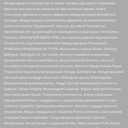
Международное партнерство за права человека, Духовное Управление
Евангельских Христиан Украинской Христианской Церкви, Новое
Поколение, Духовное Учебное Заведение Международный Библейский
Колледж, Международное христианское движение, Всемирный Институт
Саентологических Предприятий, Церковь Духовной Технологии,
Европейская сеть организаций по наблюдению за выборами, Республика
Польша, СВОБОДНЫЙ ИДЕЛЬ-УРАЛ, Ассоциация развития журналистики,
IStories fonds, Королевский Институт Международных Отношений,
КРИМСЬКА ПРАВОЗАХИСНА ГРУПА, Фонд имени Генриха Бёлля, Stichting
Bellingcat, Bellingcat Ltd, The Insider, Институт правовой инициативы
Центральной и Восточной Европы, Фонд Открытой Эстонии, Calvert 22
Foundation, Канадский украинский конгресс, Институт Макдональда-Лорье,
Украинская национальная федерация Канады, Декабристы, Международный
научный центр им Вудро Вильсона, Свободная пресса, Возрождение,
Всеукраинский духовный центр , Риддл, Русский антивоенный комитет в
Швеции, Проект Медуза, Фонд Андрея Сахарова, Форум свободной России,
Лига Свободных Наций, Transparеncy International, Форум Свободных
Народов ПостРоссии, Солидарность с гражданским движением в России –
Solidarus, КрымSOS, Свободный университет, Институт государственного
управления, Форум гражданского общества Россия, Беллона, Союз жителей
островов Тисима и Хабомаи, Съезд народных депутатов, Гринпис
Интернешнл, Фонд борьбы с коррупцией Инк, Завет церквей TCCN, Агора,