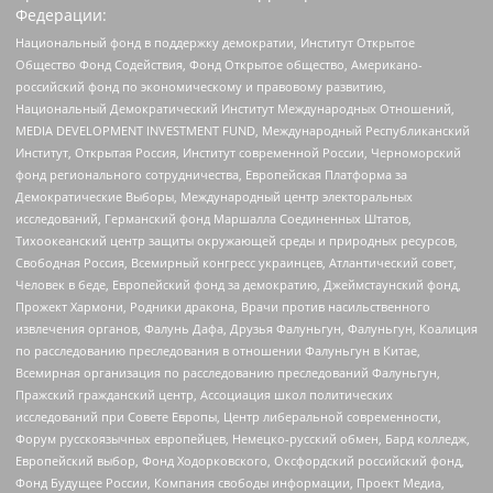
Федерации:
Национальный фонд в поддержку демократии, Институт Открытое
Общество Фонд Содействия, Фонд Открытое общество, Американо-
российский фонд по экономическому и правовому развитию,
Национальный Демократический Институт Международных Отношений,
MEDIA DEVELOPMENT INVESTMENT FUND, Международный Республиканский
Институт, Открытая Россия, Институт современной России, Черноморский
фонд регионального сотрудничества, Европейская Платформа за
Демократические Выборы, Международный центр электоральных
исследований, Германский фонд Маршалла Соединенных Штатов,
Тихоокеанский центр защиты окружающей среды и природных ресурсов,
Свободная Россия, Всемирный конгресс украинцев, Атлантический совет,
Человек в беде, Европейский фонд за демократию, Джеймстаунский фонд,
Прожект Хармони, Родники дракона, Врачи против насильственного
извлечения органов, Фалунь Дафа, Друзья Фалуньгун, Фалуньгун, Коалиция
по расследованию преследования в отношении Фалуньгун в Китае,
Всемирная организация по расследованию преследований Фалуньгун,
Пражский гражданский центр, Ассоциация школ политических
исследований при Совете Европы, Центр либеральной современности,
Форум русскоязычных европейцев, Немецко-русский обмен, Бард колледж,
Европейский выбор, Фонд Ходорковского, Оксфордский российский фонд,
Фонд Будущее России, Компания свободы информации, Проект Медиа,