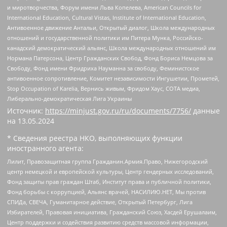
и миротворчества, Форум имени Льва Копелева, American Councils for
International Education, Cultural Vistas, Institute of International Education,
Антивоенное движение Антальи, Открытый диалог, Школа международных
отношений и государственной политики им Питера Мунка, Российско-
канадский демократический альянс, Школа международных отношений им
Нормана Патерсона, Центр Гражданских Свобод, Фонд Бориса Немцова за
Свободу, Фонд имени Фридриха Науманна за свободу, Феминистское
антивоенное сопротивление, Комитет независимости Ингушетии, Прометей,
Stop Occupation of Karelia, Вернись живым, Фридом Хаус, СОТА медиа,
Либерально-демократическая Лига Украины
Источник:
https://minjust.gov.ru/ru/documents/7756/
данные
на
13.05.2024
* Сведения реестра НКО, выполняющих функции
иностранного агента:
Лилит, Правозащитная группа Гражданин.Армия.Право, Нижегородский
центр немецкой и европейской культуры, Центр гендерных исследований,
Фонд защиты прав граждан Штаб, Институт права и публичной политики,
Фонд борьбы с коррупцией, Альянс врачей, НАСИЛИЮ.НЕТ, Мы против
СПИДа, СВЕЧА, Гуманитарное действие, Открытый Петербург, Лига
Избирателей, Правовая инициатива, Гражданский Союз, Хасдей Ерушалаим,
Центр поддержки и содействия развитию средств массовой информации,