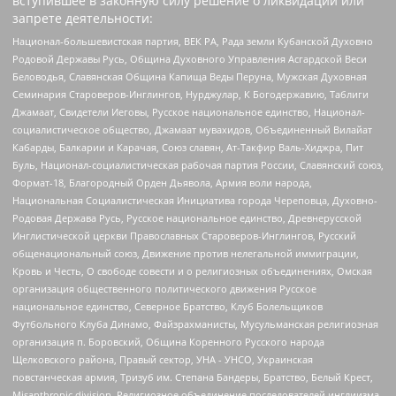
вступившее в законную силу решение о ликвидации или
запрете деятельности:
Национал-большевистская партия, ВЕК РА, Рада земли Кубанской Духовно
Родовой Державы Русь, Община Духовного Управления Асгардской Веси
Беловодья, Славянская Община Капища Веды Перуна, Мужская Духовная
Семинария Староверов-Инглингов, Нурджулар, К Богодержавию, Таблиги
Джамаат, Свидетели Иеговы, Русское национальное единство, Национал-
социалистическое общество, Джамаат мувахидов, Объединенный Вилайат
Кабарды, Балкарии и Карачая, Союз славян, Ат-Такфир Валь-Хиджра, Пит
Буль, Национал-социалистическая рабочая партия России, Славянский союз,
Формат-18, Благородный Орден Дьявола, Армия воли народа,
Национальная Социалистическая Инициатива города Череповца, Духовно-
Родовая Держава Русь, Русское национальное единство, Древнерусской
Инглистической церкви Православных Староверов-Инглингов, Русский
общенациональный союз, Движение против нелегальной иммиграции,
Кровь и Честь, О свободе совести и о религиозных объединениях, Омская
организация общественного политического движения Русское
национальное единство, Северное Братство, Клуб Болельщиков
Футбольного Клуба Динамо, Файзрахманисты, Мусульманская религиозная
организация п. Боровский, Община Коренного Русского народа
Щелковского района, Правый сектор, УНА - УНСО, Украинская
повстанческая армия, Тризуб им. Степана Бандеры, Братство, Белый Крест,
Misanthropic division, Религиозное объединение последователей инглиизма,