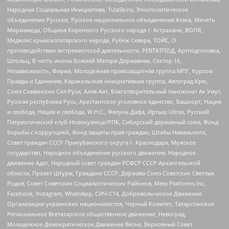
Народная Социальная Инициатива, TulaSkins, Этнополитическое
объединение Русские, Русское национальное объединение Атака, Мечеть
Мирмамеда, Община Коренного Русского народа г. Астрахани, ВОЛЯ,
Меджлис крымскотатарского народа, Рубеж Севера, ТОЙС, О
противодействии экстремистской деятельности, РЕВТАТПОД, Артподготовка,
Штольц, В честь иконы Божией Матери Державная, Сектор 16,
Независимость, Фирма, Молодежная правозащитная группа МПГ, Курсом
Правды и Единения, Каракольская инициативная группа, Автоград Крю,
Союз Славянских Сил Руси, Алля-Аят, Благотворительный пансионат Ак Умут,
Русская республика Русь, Арестантское уголовное единство, Башкорт, Нация
и свобода, Нация и свобода, W.H.С., Фалунь Дафа, Иртыш Ultras, Русский
Патриотический клуб-Новокузнецк/РПК, Сибирский державный союз, Фонд
борьбы с коррупцией, Фонд защиты прав граждан, Штабы Навального,
Совет граждан СССР Прикубанского округа г. Краснодара, Мужское
государство, Народное объединение русского движения, Народное
движение Адат, Народный совет граждан РСФСР СССР Архангельской
области, Проект Штурм, Граждане СССР, Держава Союз Советских Светлых
Родов, Совет Советских Социалистических Районов, Meta Platforms Inc,
Facebook, Instagram, WhatsApp, СИЧ-С14, Добровольческое Движение
Организации украинских националистов, Черный Комитет, Татарстанское
Региональное Всетатарское общественное движение, Невоград,
Молодежное Демократическое Движение Весна, Верховный Совет