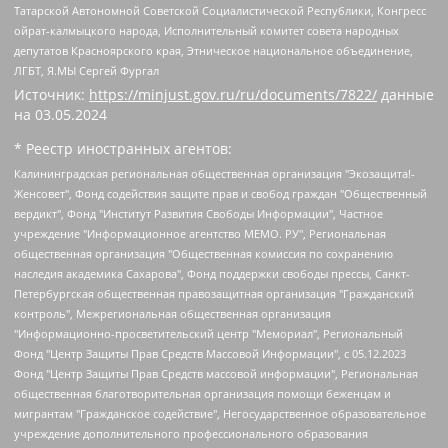
Татарской Автономной Советской Социалистической Республики, Конгресс
ойрат-калмыцкого народа, Исполнительный комитет совета народных
депутатов Красноярского края, Этническое национальное объединение,
ЛГБТ, Я.МЫ Сергей Фургал
Источник:
https://minjust.gov.ru/ru/documents/7822/
данные
на
03.05.2024
* Реестр иностранных агентов:
Калининградская региональная общественная организация "Экозащита!-Женсовет", Фонд содействия защите прав и свобод граждан "Общественный вердикт", Фонд "Институт Развития Свободы Информации", Частное учреждение "Информационное агентство МЕМО. РУ", Региональная общественная организация "Общественная комиссия по сохранению наследия академика Сахарова", Фонд поддержки свободы прессы, Санкт-Петербургская общественная правозащитная организация "Гражданский контроль", Межрегиональная общественная организация "Информационно-просветительский центр "Мемориал", Региональный Фонд "Центр Защиты Прав Средств Массовой Информации", с 05.12.2023 Фонд "Центр Защиты Прав Средств массовой информации", Региональная общественная благотворительная организация помощи беженцам и мигрантам "Гражданское содействие", Негосударственное образовательное учреждение дополнительного профессионального образования (повышение квалификации) специалистов "АКАДЕМИЯ ПО ПРАВАМ ЧЕЛОВЕКА", Свердловская региональная общественная организация "Сутяжник", Автономная некоммерческая организация "Центр независимых социологических исследований", Союз общественных объединений "Российский исследовательский центр по правам человека", Региональное общественное учреждение научно-информационный центр "МЕМОРИАЛ", Некоммерческая организация "Фонд защиты гласности", Автономная некоммерческая организация "Институт прав человека", Городская общественная организация "Екатеринбургское общество "МЕМОРИАЛ", Городская общественная организация "Рязанское историко-просветительское и правозащитное общество "Мемориал" (Рязанский Мемориал), Челябинский региональный орган общественной самодеятельности – женское общественное объединение "Женщины Евразии", Челябинский региональный орган общественной самодеятельности "Уральская правозащитная группа", Фонд содействия защите здоровья и социальной справедливости имени Андрея Рылькова, Автономная Некоммерческая Организация "Аналитический Центр Юрия Левады", Автономная некоммерческая организация социальной поддержки населения "Проект Апрель", Региональная общественная организация помощи женщинам и детям, находящимся в кризисной ситуации "Информационно-методический центр "Анна", Фонд содействия развитию массовых коммуникаций и правовому просвещению "Так-так-Так", Фонд содействия устойчивому развитию "Серебряная тайга", Свердловский региональный общественный фонд социальных проектов "Новое время", "Idel.Реалии", Кавказ.Реалии, Крым.Реалии, Телеканал Настоящее Время, Татаро-башкирская служба Радио Свобода (Azatliq Radiosi), Радио Свободная Европа/Радио Свобода (PCE/PC), "Сибирь.Реалии", "Фактограф", Благотворительный фонд помощи осужденным и их семьям, Автономная некоммерческая организация "Институт глобализации и социальных движений", Фонд "В защиту прав заключенных", Частное учреждение "Центр поддержки и содействия развитию средств массовой информации", Пензенский региональный общественный благотворительный фонд "Гражданский союз", "Север.Реалии", Некоммерческая организация Фонд "Правовая инициатива", Общество с ограниченной ответственностью "Радио Свободная Европа/Радио Свобода", Чешское информационное агентство "MEDIUM-ORIENT", Красноярская региональная общественная организация "Мы против СПИДа", Камалягин Денис Николаевич, Маркелов Сергей Евгеньевич, Пономарев Лев Александрович, Савицкая Людмила Алексеевна, Автономная некоммерческая организация "Центр по работе с проблемой насилия "НАСИЛИЮ.НЕТ", Межрегиональный профессиональный союз работников здравоохранения "Альянс врачей", Юридическое лицо, зарегистрированное в Латвийской Республике, SIA "Medusa Project" (регистрационный номер 40103797863, дата регистрации 10.06.2014), Некоммерческая организация "Фонд по борьбе с коррупцией", Автономная некоммерческая организация "Институт права и публичной политики", Баданин Роман Сергеевич, Гликин Максим Александрович, Железнова Мария Михайловна, Лукьянова Юлия Сергеевна, Маетная Елизавета Витальевна, Маняхин Петр Борисович, Чуракова Ольга Владимировна, Ярош Юлия Петровна, Юридическое лицо "The Insider SIA", зарегистрированное в Риге, Латвийская Республика (дата регистрации 26.06.2015), являющееся администратором доменного имени интернет-издания "The Insider SIA", https://theins.ru, Постернак Алексей Евгеньевич, Рубин Михаил Аркадьевич, Анин Роман Александрович, Юридическое лицо Istories fonds, зарегистрированное в Латвийской Республике (регистрационный номер 50008295751, дата регистрации 24.02.2020), Великовский Дмитрий Александрович, Долинина Ирина Николаевна, Мароховская Алеся Алексеевна, Шлейнов Роман Юрьевич, Шмагун Олеся Валентиновна, Общество с ограниченной ответственностью "Альтаир 2021", Общество с ограниченной ответственностью "Вега 2021", Общество с ограниченной ответственностью "Главный редактор 2021", Общество с ограниченной ответственностью "Ромашки монолит", Важенков Артем Валерьевич, Ивановская областная общественная организация "Центр гендерных исследований", Гурман Юрий Альбертович, Медиапроект "ОВД-Инфо", Егоров Владимир Владимирович, Жилинский Владимир Александрович, Общество с ограниченной ответственностью "ЗП", Иванова София Юрьевна, Карезина Инна Павловна, Кильтау Екатерина Викторовна, Петров Алексей Викторович, Пискунов Сергей Евгеньевич, Смирнов Сергей Сергеевич, Тихонов Михаил Сергеевич, Общество с ограниченной ответственностью "ЖУРНАЛИСТ-ИНОСТРАННЫЙ АГЕНТ", Арапова Галина Юрьевна, Вольтская Татьяна Анатольевна, Американская компания "Mason G.E.S. Anonymous Foundation" (США), являющаяся владельцем интернет-издания https://mnews.world/, Компания "Stichting Bellingcat", зарегистрированная в Нидерландах (дата регистрации 11.07.2018), Захаров Андрей Вячеславович, Клепиковская Екатерина Дмитриевна, Общество с ограниченной ответственностью "МЕМО", Перл Роман Александрович, Симонов Евгений Алексеевич, Соловьева Елена Анатольевна, Сотников Даниил Владимирович, Сурначева Елизавета Дмитриевна, Автономная некоммерческая организация по защите прав человека и информированию населения "Якутия – Наше Мнение", Общество с ограниченной ответственностью "Москоу диджитал медиа", с 26.01.2023 Общество с ограниченной ответственностью "Чайка Белые сады", Ветошкина Валерия Валерьевна, Заговора Максим Александрович, Межрегиональное общественное движение "Российская ЛГБТ - сеть", Оленичев Максим Владимирович, Павлов Иван Юрьевич, Скворцова Елена Сергеевна, Общество с ограниченной ответственностью "Как бы инагент", Кочетков Игорь Викторович, Общество с ограниченной ответственностью "Честные выборы", Еланчик Олег Александрович, Общество с ограниченной ответственностью "Нобелевский призыв", Гималова Регина Эмилевна, Григорьев Андрей Валерьевич, Григорьева Алина Александровна, Ассоциация по содействию защите прав призывников, альтернативнослужащих и военнослужащих "Правозащитная группа "Гражданин.Армия.Право", Хисамова Регина Фаритовна, Автономная некоммерческая организация по реализации социально-правовых программ "Лилит", Дальневосточное общественное движение "Маяк", Санкт-Петербургская ЛГБТ-инициативная группа "Выход", Инициативная группа ЛГБТ+ "Реверс", Алексеев Андрей Викторович, Бекбулатова Таисия Львовна, Беляев Иван Михайлович, Владыкина Елена Сергеевна, Гельман Марат Александрович, Никульшина Вероника Юрьевна, Толоконникова Надежда Андреевна, Шендерович Виктор Анатольевич, Общество с ограниченной ответственностью "Данное сообщение", Общество с ограниченной ответственностью Издательский дом "Новая глава", Айнбиндер Александра Александровна, Московский комьюнити-центр для ЛГБТ+инициатив, Благотворительный фонд развития филантропии, Deutsche Welle (Германия, Kurt-Schumacher-Strasse 3, 53113 Bonn), Борзунова Мария Михайловна, Воробьев Виктор Викторович, Голубева Анна Львовна, Константинова Алла Михайловна, Малкова Ирина Владимировна, Мурадов Мурад Абдулгалимович, Осетинская Елизавета Николаевна, Понасенков Евгений Николаевич, Ганапольский Матвей Юрьевич, Киселев Евгений Алексеевич, Борухович Ирина Григорьевна, Дремин Иван Тимофеевич, Дубровский Дмитрий Викторович, Красноярская региональная общественная организация поддержки и развития альтернативных образовательных технологий и межкультурных коммуникаций "ИНТЕРРА", Маяковская Екатерина Алексеевна, Фейгин Марк Захарович, Филимонов Андрей Викторович, Дзугкоева Регина Николаевна, Доброхотов Роман Александрович, Дудь Юрий Александрович, Елкин Сергей Владимирович, Кругликов Кирилл Игоревич, Сабунаева Мария Леонидовна, Семенов Алексей Владимирович, Шаинян Карен Багратович, Шульман Екатерина Михайловна, Асафьев Артур Валерьевич, Вахштайн Виктор Семенович, Венедиктов Алексей Алексеевич, Лушникова Екатерина Евгеньевна, Волков Леонид Михайлович, Невзоров Александр Глебович, Пархоменко Сергей Борисович, Сироткин Ярослав Николаевич, Кара-Мурза Владимир Владимирович, Баранова Наталья Владимировна, Гозман Леонид Яковлевич, Кагарлицкий Борис Юльевич, Климарев Михаил Валерьевич, Милов Владимир Станиславович, Автономная некоммерческая организация Краснодарский центр современного искусства "Типография", Моргенштерн Алишер Тагирович, Соболь Любовь Эдуардовна, Общество с ограниченной ответственностью "ЛИЗА НОРМ", Каспаров Гарри Кимович, Ходорковский Михаил Борисович, Общество с ограниченной ответственностью "Апрельские тезисы", Данилович Ирина Брониславовна, Кашин Олег Владимирович, Петров Николай Владимирович, Пивоваров Алексей Владимирович, Соколов Михаил Владимирович, Цветкова Юлия Владимировна, Чичваркин Евгений Александрович, Комитет против пыток/Команда против пыток, Общество с ограниченной ответственностью "Первый научный", Общество с ограниченной ответственностью "Вертолет и ко", Белоцерковская Вероника Борисовна, Кац Максим Евгеньевич, Лазарева Татьяна Юрьевна, Шаведдинов Руслан Табризович, Яшин Илья Валерьевич, Общество с ограниченной ответственностью "Иноагент ААВ", Алешковский Дмитрий Петрович, Альбац Евгения Марковна, Быков Дмитрий Львович, Галямина Юлия Евгеньевна, Лойко Сергей Леонидович, Мартынов Кирилл Константинович, Медведев Сергей Александрович, Крашенинников Федор Геннадиевич, Гордеева Катерина Вл