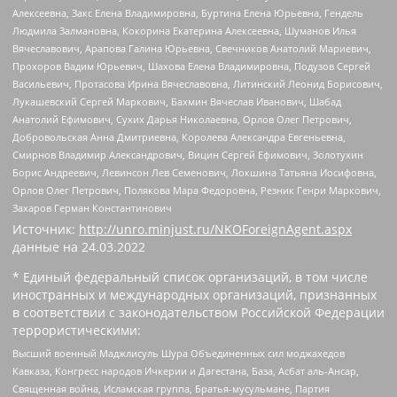
Алексеевна, Закс Елена Владимировна, Буртина Елена Юрьевна, Гендель
Людмила Залмановна, Кокорина Екатерина Алексеевна, Шуманов Илья
Вячеславович, Арапова Галина Юрьевна, Свечников Анатолий Мариевич,
Прохоров Вадим Юрьевич, Шахова Елена Владимировна, Подузов Сергей
Васильевич, Протасова Ирина Вячеславовна, Литинский Леонид Борисович,
Лукашевский Сергей Маркович, Бахмин Вячеслав Иванович, Шабад
Анатолий Ефимович, Сухих Дарья Николаевна, Орлов Олег Петрович,
Добровольская Анна Дмитриевна, Королева Александра Евгеньевна,
Смирнов Владимир Александрович, Вицин Сергей Ефимович, Золотухин
Борис Андреевич, Левинсон Лев Семенович, Локшина Татьяна Иосифовна,
Орлов Олег Петрович, Полякова Мара Федоровна, Резник Генри Маркович,
Захаров Герман Константинович
Источник:
http://unro.minjust.ru/NKOForeignAgent.aspx
данные на
24.03.2022
* Единый федеральный список организаций, в том числе
иностранных и международных организаций, признанных
в соответствии с законодательством Российской Федерации
террористическими:
Высший военный Маджлисуль Шура Объединенных сил моджахедов
Кавказа, Конгресс народов Ичкерии и Дагестана, База, Асбат аль-Ансар,
Священная война, Исламская группа, Братья-мусульмане, Партия