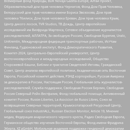
Всемирный фонд природы, BDR Novaja Gazeta-Europe, Алтай проект,
Образовательный дом прав человека Чернигов, Фонд Дом Прав Человека,
Белорусский дом прав человека имени Бориса Звозскова, Дом прав
человека Тбилиси, Дом прав человека Ереван, Дом прав человека Крым,
Центр дикого лосося, TVR Studios, ТВ Дождь, Центр европейских
исследований им Вилфрида Мартенса, Сетевое объединение журналистов
расследователей, АЛЛАТРА, За свободную Россию, Свободная Бурятия, Uralic,
UnKremlin, Международная федерация транспортных рабочих, ИстЧам
Финланд, Гудзоновский институт, Фонд Демократического Развития,
Комитет-2024, Центрально-Европейский университет, Центр
восточноевропейских и международных исследований, Общество
Сторожевой башни, Библии и трактатов Свидетелей Иеговы, Гражданский
Совет, Центр анализа европейской политики, Академическая сеть Восточная
Европа, Российский комитет действия, РЭНД корпорейшн, Русская Америка
за демократию в России, Настоящая Россия, Глобальная сеть журналистов-
расследователей, Служба поддержки, Свободная Россия Берлин, Свободная
Россия Северный Рейн-Вестфалия, Фонд глобальной помощи, Антивоенный
комитет России, Russie-Libertes, La Asocicion de Rusos Libres, Союз за
возвращение Северных территорий, Крымскотатарский Ресурсный Центр,
Глобальный союз IndustriALL, Russian Election Monitor, Article 19, Мнение
медиа, Федерация анархического черного креста, Радио Свободная Европа,
Германское общество изучения Восточной Европы, Фонд имени Фридриха
Эберта, XZ gGmbH, Мобильная академия поддержки гендерной демократии