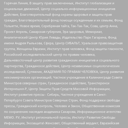
Горячая Линия, В защиту прав заключенных, Институт глобализации и
социальных движений, Центр социально-информационных инициатив
Действие, Благотворительный фонд охраны здоровья и защиты прав
граждан, Благотворительный фонд помощи осужденным и их семьям, Фонд
Тольятти, Новое время, Серебряная тайга, Так-Так-Так, Сова, центр Анна,
Проект Апрель, Самарская губерния, Эра здоровья, Мемориал,
Аналитический Центр Юрия Левады, Издательство Парк Гагарина, Фонд
имени Андрея Рылькова, Сфера, Центр СИБАЛЬТ, Уральская правозащитная
группа, Женщины Евразии, Институт прав человека, Фонд защиты гласности,
Российский исследовательский центр по правам человека,
Дальневосточный центр развития гражданских инициатив и социального
партнерства, Гражданское действие, Центр независимых социологических
исследований, Сутяжник, АКАДЕМИЯ ПО ПРАВАМ ЧЕЛОВЕКА, Центр развития
некоммерческих организаций, Частное учреждение в Калининграде Совета
Министров северных стран, Гражданское содействие, Трансперенси
Интернешнл-Р, Центр Защиты Прав Средств Массовой Информации,
Институт развития прессы - Сибирь, Частное учреждение в Санкт-
Петербурге Совета Министров Северных Стран, Фонд поддержки свободы
прессы, Гражданский контроль, Человек и Закон, Общественная комиссия
по сохранению наследия академика Сахарова, Информационное агентство
МЕМО. РУ, Институт региональной прессы, Институт Развития Свободы
Информации, Экозащита!-Женсовет, Общественный вердикт, Евразийская