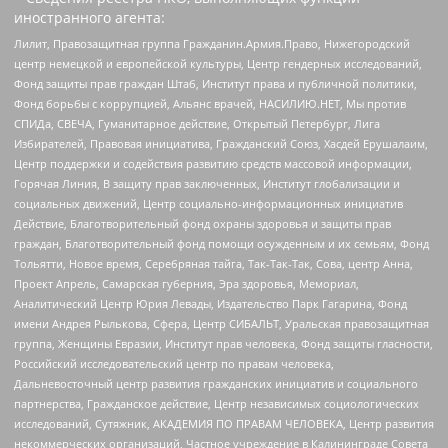
иностранного агента:
Лилит, Правозащитная группа Гражданин.Армия.Право, Нижегородский
центр немецкой и европейской культуры, Центр гендерных исследований,
Фонд защиты прав граждан Штаб, Институт права и публичной политики,
Фонд борьбы с коррупцией, Альянс врачей, НАСИЛИЮ.НЕТ, Мы против
СПИДа, СВЕЧА, Гуманитарное действие, Открытый Петербург, Лига
Избирателей, Правовая инициатива, Гражданский Союз, Хасдей Ерушалаим,
Центр поддержки и содействия развитию средств массовой информации,
Горячая Линия, В защиту прав заключенных, Институт глобализации и
социальных движений, Центр социально-информационных инициатив
Действие, Благотворительный фонд охраны здоровья и защиты прав
граждан, Благотворительный фонд помощи осужденным и их семьям, Фонд
Тольятти, Новое время, Серебряная тайга, Так-Так-Так, Сова, центр Анна,
Проект Апрель, Самарская губерния, Эра здоровья, Мемориал,
Аналитический Центр Юрия Левады, Издательство Парк Гагарина, Фонд
имени Андрея Рылькова, Сфера, Центр СИБАЛЬТ, Уральская правозащитная
группа, Женщины Евразии, Институт прав человека, Фонд защиты гласности,
Российский исследовательский центр по правам человека,
Дальневосточный центр развития гражданских инициатив и социального
партнерства, Гражданское действие, Центр независимых социологических
исследований, Сутяжник, АКАДЕМИЯ ПО ПРАВАМ ЧЕЛОВЕКА, Центр развития
некоммерческих организаций, Частное учреждение в Калининграде Совета