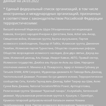
данные на
24.03.2022
* Единый федеральный список организаций, в том числе
иностранных и международных организаций, признанных
в соответствии с законодательством Российской Федерации
террористическими:
Высший военный Маджлисуль Шура Объединенных сил моджахедов
Кавказа, Конгресс народов Ичкерии и Дагестана, База, Асбат аль-Ансар,
Священная война, Исламская группа, Братья-мусульмане, Партия
исламского освобождения, Лашкар-И-Тайба, Исламская группа, Движение
Талибан, Исламская партия Туркестана, Общество социальных реформ,
Общество возрождения исламского наследия, Дом двух святых, Джунд аш-
Шам, Исламский джихад, Аль-Каида, Имарат Кавказ, АБТО, Правый сектор,
Исламское государство, Джабха аль-Нусра ли-Ахль аш-Шам, Народное
ополчение имени К. Минина и Д. Пожарского, Аджр от Аллаха Субхану уа
Тагьаля SHAM, АУМ Синрике, Муджахеды джамаата Ат-Тавхида Валь-Джихад,
Чистопольский Джамаат, Рохнамо ба суи давлати исломи, Террористическое
сообщество Сеть, Катиба Таухид валь-Джихад, Хайят Тахрир аш-Шам, Ахлю
Сунна Валь Джамаа, National Socialism/White Power, Артподготовка,
Религиозная группа “Джамаат “Красный пахарь”, Колумбайн, Хатлонский
джамаат, Мусульманская религиозная группа п. Кушкуль г. Оренбург,
Крымско-татарский добровольческий батальон имени Номана
Челебиджихана, Азов, Партия исламского возрождения Таджикистана,