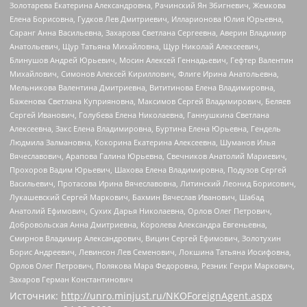
Золотарева Екатерина Александровна, Рачинский Ян Збигневич, Жемкова
Елена Борисовна, Гудков Лев Дмитриевич, Илларионова Юлия Юрьевна,
Саранг Анна Васильевна, Захарова Светлана Сергеевна, Аверин Владимир
Анатольевич, Щур Татьяна Михайловна, Щур Николай Алексеевич,
Блинушов Андрей Юрьевич, Мосин Алексей Геннадьевич, Гефтер Валентин
Михайлович, Симонов Алексей Кириллович, Флиге Ирина Анатольевна,
Мельникова Валентина Дмитриевна, Вититинова Елена Владимировна,
Баженова Светлана Куприяновна, Максимов Сергей Владимирович, Беляев
Сергей Иванович, Голубева Елена Николаевна, Ганнушкина Светлана
Алексеевна, Закс Елена Владимировна, Буртина Елена Юрьевна, Гендель
Людмила Залмановна, Кокорина Екатерина Алексеевна, Шуманов Илья
Вячеславович, Арапова Галина Юрьевна, Свечников Анатолий Мариевич,
Прохоров Вадим Юрьевич, Шахова Елена Владимировна, Подузов Сергей
Васильевич, Протасова Ирина Вячеславовна, Литинский Леонид Борисович,
Лукашевский Сергей Маркович, Бахмин Вячеслав Иванович, Шабад
Анатолий Ефимович, Сухих Дарья Николаевна, Орлов Олег Петрович,
Добровольская Анна Дмитриевна, Королева Александра Евгеньевна,
Смирнов Владимир Александрович, Вицин Сергей Ефимович, Золотухин
Борис Андреевич, Левинсон Лев Семенович, Локшина Татьяна Иосифовна,
Орлов Олег Петрович, Полякова Мара Федоровна, Резник Генри Маркович,
Захаров Герман Константинович
Источник:
http://unro.minjust.ru/NKOForeignAgent.aspx