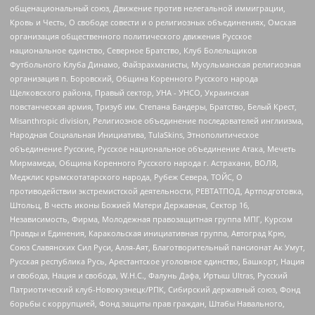
общенациональный союз, Движение против нелегальной иммиграции,
Кровь и Честь, О свободе совести и о религиозных объединениях, Омская
организация общественного политического движения Русское
национальное единство, Северное Братство, Клуб Болельщиков
Футбольного Клуба Динамо, Файзрахманисты, Мусульманская религиозная
организация п. Боровский, Община Коренного Русского народа
Щелковского района, Правый сектор, УНА - УНСО, Украинская
повстанческая армия, Тризуб им. Степана Бандеры, Братство, Белый Крест,
Misanthropic division, Религиозное объединение последователей инглиизма,
Народная Социальная Инициатива, TulaSkins, Этнополитическое
объединение Русские, Русское национальное объединение Атака, Мечеть
Мирмамеда, Община Коренного Русского народа г. Астрахани, ВОЛЯ,
Меджлис крымскотатарского народа, Рубеж Севера, ТОЙС, О
противодействии экстремистской деятельности, РЕВТАТПОД, Артподготовка,
Штольц, В честь иконы Божией Матери Державная, Сектор 16,
Независимость, Фирма, Молодежная правозащитная группа МПГ, Курсом
Правды и Единения, Каракольская инициативная группа, Автоград Крю,
Союз Славянских Сил Руси, Алля-Аят, Благотворительный пансионат Ак Умут,
Русская республика Русь, Арестантское уголовное единство, Башкорт, Нация
и свобода, Нация и свобода, W.H.С., Фалунь Дафа, Иртыш Ultras, Русский
Патриотический клуб-Новокузнецк/РПК, Сибирский державный союз, Фонд
борьбы с коррупцией, Фонд защиты прав граждан, Штабы Навального,