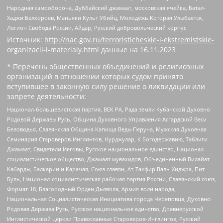
Народная самооборона, Дуббайский джамаат, московская ячейка, Батал-
Хаджи Белхороев, Маньяки Культ Убийц, Молодёжь Которая Улыбается,
Легион Свобода России, Айдар, Русский добровольческий корпус
Источник:
http://nac.gov.ru/terroristicheskie-i-ekstremistskie-
organizacii-i-materialy.html
данные на
16.11.2023
* Перечень общественных объединений и религиозных
организаций в отношении которых судом принято
вступившее в законную силу решение о ликвидации или
запрете деятельности:
Национал-большевистская партия, ВЕК РА, Рада земли Кубанской Духовно
Родовой Державы Русь, Община Духовного Управления Асгардской Веси
Беловодья, Славянская Община Капища Веды Перуна, Мужская Духовная
Семинария Староверов-Инглингов, Нурджулар, К Богодержавию, Таблиги
Джамаат, Свидетели Иеговы, Русское национальное единство, Национал-
социалистическое общество, Джамаат мувахидов, Объединенный Вилайат
Кабарды, Балкарии и Карачая, Союз славян, Ат-Такфир Валь-Хиджра, Пит
Буль, Национал-социалистическая рабочая партия России, Славянский союз,
Формат-18, Благородный Орден Дьявола, Армия воли народа,
Национальная Социалистическая Инициатива города Череповца, Духовно-
Родовая Держава Русь, Русское национальное единство, Древнерусской
Инглистической церкви Православных Староверов-Инглингов, Русский