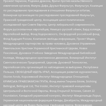
Прожект Хармони, Родники дракона, Врачи против насильственного
извлечения органов, Фалунь Дафа, Друзья Фалуньгун, Фалуньгун, Коалиция
по расследованию преследования в отношении Фалуньгун в Китае,
Всемирная организация по расследованию преследований Фалуньгун,
Пражский гражданский центр, Ассоциация школ политических
исследований при Совете Европы, Центр либеральной современности,
Форум русскоязычных европейцев, Немецко-русский обмен, Бард колледж,
Европейский выбор, Фонд Ходорковского, Оксфордский российский фонд,
Фонд Будущее России, Компания свободы информации, Проект Медиа,
Международное партнерство за права человека, Духовное Управление
Евангельских Христиан Украинской Христианской Церкви, Новое
Поколение, Духовное Учебное Заведение Международный Библейский
Колледж, Международное христианское движение, Всемирный Институт
Саентологических Предприятий, Церковь Духовной Технологии,
Европейская сеть организаций по наблюдению за выборами, Республика
Польша, СВОБОДНЫЙ ИДЕЛЬ-УРАЛ, Ассоциация развития журналистики,
IStories fonds, Королевский Институт Международных Отношений,
КРИМСЬКА ПРАВОЗАХИСНА ГРУПА, Фонд имени Генриха Бёлля, Stichting
Bellingcat, Bellingcat Ltd, The Insider, Институт правовой инициативы
Центральной и Восточной Европы, Фонд Открытой Эстонии, Calvert 22
Foundation, Канадский украинский конгресс, Институт Макдональда-Лорье,
Украинская национальная федерация Канады, Декабристы, Международный
научный центр им Вудро Вильсона, Свободная пресса, Возрождение,