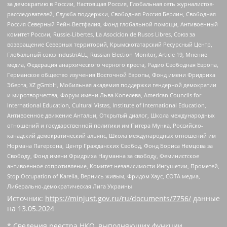
за демократию в России, Настоящая Россия, Глобальная сеть журналистов-
расследователей, Служба поддержки, Свободная Россия Берлин, Свободная
Россия Северный Рейн-Вестфалия, Фонд глобальной помощи, Антивоенный
комитет России, Russie-Libertes, La Asocicion de Rusos Libres, Союз за
возвращение Северных территорий, Крымскотатарский Ресурсный Центр,
Глобальный союз IndustriALL, Russian Election Monitor, Article 19, Мнение
медиа, Федерация анархического черного креста, Радио Свободная Европа,
Германское общество изучения Восточной Европы, Фонд имени Фридриха
Эберта, XZ gGmbH, Мобильная академия поддержки гендерной демократии
и миротворчества, Форум имени Льва Копелева, American Councils for
International Education, Cultural Vistas, Institute of International Education,
Антивоенное движение Антальи, Открытый диалог, Школа международных
отношений и государственной политики им Питера Мунка, Российско-
канадский демократический альянс, Школа международных отношений им
Нормана Патерсона, Центр Гражданских Свобод, Фонд Бориса Немцова за
Свободу, Фонд имени Фридриха Науманна за свободу, Феминистское
антивоенное сопротивление, Комитет независимости Ингушетии, Прометей,
Stop Occupation of Karelia, Вернись живым, Фридом Хаус, СОТА медиа,
Либерально-демократическая Лига Украины
Источник:
https://minjust.gov.ru/ru/documents/7756/
данные
на
13.05.2024
* Сведения реестра НКО, выполняющих функции