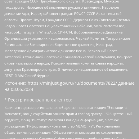
Совет граждан СССР Прикубанского округа г. Краснодара, Мужское
государство, Народное объединение русского движения, Народное
движение Адат, Народный совет граждан РСФСР СССР Архангельской
области, Проект Штурм, Граждане СССР, Держава Союз Советских Светлых
Родов, Совет Советских Социалистических Районов, Meta Platforms Inc,
Facebook, Instagram, WhatsApp, СИЧ-С14, Добровольческое Движение
Организации украинских националистов, Черный Комитет, Татарстанское
Региональное Всетатарское общественное движение, Невоград,
Молодежное Демократическое Движение Весна, Верховный Совет
Татарской Автономной Советской Социалистической Республики, Конгресс
ойрат-калмыцкого народа, Исполнительный комитет совета народных
депутатов Красноярского края, Этническое национальное объединение,
ЛГБТ, Я.МЫ Сергей Фургал
Источник:
https://minjust.gov.ru/ru/documents/7822/
данные
на
03.05.2024
* Реестр иностранных агентов:
Калининградская региональная общественная организация "Экозащита!-Женсовет", Фонд содействия защите прав и свобод граждан "Общественный вердикт", Фонд "Институт Развития Свободы Информации", Частное учреждение "Информационное агентство МЕМО. РУ", Региональная общественная организация "Общественная комиссия по сохранению наследия академика Сахарова", Фонд поддержки свободы прессы, Санкт-Петербургская общественная правозащитная организация "Гражданский контроль", Межрегиональная общественная организация "Информационно-просветительский центр "Мемориал", Региональный Фонд "Центр Защиты Прав Средств Массовой Информации", с 05.12.2023 Фонд "Центр Защиты Прав Средств массовой информации", Региональная общественная благотворительная организация помощи беженцам и мигрантам "Гражданское содействие", Негосударственное образовательное учреждение дополнительного профессионального образования (повышение квалификации) специалистов "АКАДЕМИЯ ПО ПРАВАМ ЧЕЛОВЕКА", Свердловская региональная общественная организация "Сутяжник", Автономная некоммерческая организация "Центр независимых социологических исследований", Союз общественных объединений "Российский исследовательский центр по правам человека", Региональное общественное учреждение научно-информационный центр "МЕМОРИАЛ", Некоммерческая организация "Фонд защиты гласности", Автономная некоммерческая организация "Институт прав человека", Городская общественная организация "Екатеринбургское общество "МЕМОРИАЛ", Городская общественная организация "Рязанское историко-просветительское и правозащитное общество "Мемориал" (Рязанский Мемориал), Челябинский региональный орган общественной самодеятельности – женское общественное объединение "Женщины Евразии", Челябинский региональный орган общественной самодеятельности "Уральская правозащитная группа", Фонд содействия защите здоровья и социальной справедливости имени Андрея Рылькова, Автономная Некоммерческая Организация "Аналитический Центр Юрия Левады", Автономная некоммерческая организация социальной поддержки населения "Проект Апрель", Региональная общественная организация помощи женщинам и детям, находящимся в кризисной ситуации "Информационно-методический центр "Анна", Фонд содействия развитию массовых коммуникаций и правовому просвещению "Так-так-Так", Фонд содействия устойчивому развитию "Серебряная тайга", Свердловский региональный общественный фонд социальных проектов "Новое время", "Idel.Реалии", Кавказ.Реалии, Крым.Реалии, Телеканал Настоящее Время, Татаро-башкирская служба Радио Свобода (Azatliq Radiosi), Радио Свободная Европа/Радио Свобода (PCE/PC), "Сибирь.Реалии", "Фактограф", Благотворительный фонд помощи осужденным и их семьям, Автономная некоммерческая организация "Институт глобализации и социальных движений", Фонд "В защиту прав заключенных", Частное учреждение "Центр поддержки и содействия развитию средств массовой информации", Пензенский региональный общественный благотворительный фонд "Гражданский союз", "Север.Реалии", Некоммерческая организация Фонд "Правовая инициатива", Общество с ограниченной ответственностью "Радио Свободная Европа/Радио Свобода", Чешское информационное агентство "MEDIUM-ORIENT", Красноярская региональная общественная организация "Мы против СПИДа", Камалягин Денис Николаевич, Маркелов Сергей Евгеньевич, Пономарев Лев Александрович, Савицкая Людмила Алексеевна, Автономная некоммерческая организация "Центр по работе с проблемой насилия "НАСИЛИЮ.НЕТ", Межрегиональный профессиональный союз работников здравоохранения "Альянс врачей", Юридическое лицо, зарегистрированное в Латвийской Республике, SIA "Medusa Project" (регистрационный номер 40103797863, дата регистрации 10.06.2014), Некоммерческая организация "Фонд по борьбе с коррупцией", Автономная некоммерческая организация "Институт права и публичной политики", Баданин Роман Сергеевич, Гликин Максим Александрович, Железнова Мария Михайловна, Лукьянова Юлия Сергеевна, Маетная Елизавета Витальевна, Маняхин Петр Борисович, Чуракова Ольга Владимировна, Ярош Юлия Петровна, Юридическое лицо "The Insider SIA", зарегистрированное в Риге, Латвийская Республика (дата регистрации 26.06.2015), являющееся администратором доменного имени интернет-издания "The Insider SIA", https://theins.ru, Постернак Алексей Евгеньевич, Рубин Михаил Аркадьевич, Анин Роман Александрович, Юридическое лицо Istories fonds, зарегистрированное в Латвийской Республике (регистрационный номер 50008295751, дата регистрации 24.02.2020), Великовский Дмитрий Александрович, Долинина Ирина Николаевна, Мароховская Алеся Алексеевна, Шлейнов Роман Юрьевич, Шмагун Олеся Валентиновна, Общество с ограниченной ответственностью "Альтаир 2021", Общество с ограниченной ответственностью "Вега 2021", Общество с ограниченной ответственностью "Главный редактор 2021", Общество с ограниченной ответственностью "Ромашки монолит", Важенков Артем Валерьевич, Ивановская областная общественная организация "Центр гендерных исследований", Гурман Юрий Альбертович, Медиапроект "ОВД-Инфо", Егоров Владимир Владимирович, Жилинский Владимир Александрович, Общество с ограниченной ответственностью "ЗП", Иванова София Юрьевна, Карезина Инна Павловна, Кильтау Екатерина Викторовна, Петров Алексей Викторович, Пискунов Сергей Евгеньевич, Смирнов Сергей Сергеевич, Тихонов Михаил Сергеевич, Общество с ограниченной ответственностью "ЖУРНАЛИСТ-ИНОСТРАННЫЙ АГЕНТ", Арапова Галина Юрьевна, Вольтская Татьяна Анатольевна, Американская компания "Mason G.E.S. Anonymous Foundation" (США), являющаяся владельцем интернет-издания https://mnews.world/, Компания "Stichting Bellingcat", зарегистрированная в Нидерландах (дата регистрации 11.07.2018), Захаров Андрей Вячеславович, Клепиковская Екатерина Дмитриевна, Общество с ограниченной ответственностью "МЕМО", Перл Роман Александрович, Симонов Евгений Алексеевич, Соловьева Елена Анатольевна, Сотников Даниил Владимирович, Сурначева Елизавета Дмитриевна, Автономная некоммерческая организация по защите прав человека и информированию населения "Якутия – Наше Мнение", Общество с ограниченной ответственностью "Москоу диджитал медиа", с 26.01.2023 Общество с ограниченной ответственностью "Чайка Белые сады", Ветошкина Валерия Валерьевна, Заговора Максим Александрович, Межрегиональное общественное движение "Российская ЛГБТ - сеть", Оленичев Максим Владимирович, Павлов Иван Юрьевич, Скворцова Елена Сергеевна, Общество с ограниченной ответственностью "Как бы инагент", Кочетков Игорь Викторович, Общество с ограниченной ответственностью "Честные выборы", Еланчик Олег Александрович, Общество с ограниченной ответственностью "Нобелевский призыв", Гималова Регина Эмилевна, Григорьев Андрей Валерьевич, Григорьева Алина Александровна, Ассоциация по содействию защите прав призывников, альтернативнослужащих и военнослужащих "Правозащитная группа "Гражданин.Армия.Право", Хисамова Регина Фаритовна, Автономная некоммерческая организация по реализации социально-правовых программ "Лилит", Дальневосточное общественное движение "Маяк", Санкт-Петербургская ЛГБТ-инициативная группа "Выход", Инициативная группа ЛГБТ+ "Реверс", Алексеев Андрей Викторович, Бекбулатова Таисия Львовна, Беляев Иван Михайлович, Владыкина Елена Сергеевна, Гельман Марат Александрович, Никульшина Вероника Юрьевна, Толоконникова Надежда Андреевна, Шендерович Виктор Анатольевич, Общество с ограниченной ответственностью "Данное сообщение", Общество с ограниченной ответственностью Издательский дом "Новая глава", Айнбиндер Александра Александровна, Московский комьюнити-центр для ЛГБТ+инициатив, Благотворительный фонд развития филантропии, Deutsche Welle (Германия, Kurt-Schumacher-Strasse 3, 53113 Bonn), Борзунова Мария Михайловна, Воробьев Виктор Викторович, Голубева Анна Львовна, Константинова Алла Михайловна, Малкова Ирина Владимировна, Мурадов Мурад Абдулгалимович, Осетинская Елизавета Николаевна, Понасенков Евгений Николаевич, Ганапольский Матвей Юрьевич, Киселев Евгений Алексеевич, Борухович Ирина Григорьевна, Дремин Иван Тимофеевич, Дубровский Дмитрий Викторович, Красноярская региональная общественная организация поддержки и развития альтернативных образовательных технологий и межкультурных коммуникаций "ИНТЕРРА", Маяковская Екатерина Алексеевна, Фейгин Марк Захарович, Филимонов Андрей Викторович, Дзугкоева Регина Николаевна, Доброхотов Роман Александрович, Дудь Юрий Александрович, Елкин Сергей Владимирович, Кругликов Кирилл Игоревич, Сабунаева Мария Леонидовна, Семенов Алексей Владимирович, Шаинян Карен Багратович, Шульман Екатерина Михайловна, Асафьев Артур Валерьевич, Вахштайн Виктор Семенович, Венедиктов Алексей Алексеевич, Лушникова Екатерина Евгеньевна, Волков Леонид Михайлович, Невзоров Александр Глебович, Пархоменко Сергей Борисович, Сироткин Ярослав Николаевич, Кара-Мурза Владимир Владимирович, Баранова Наталья Владимировна, Гозман Леонид Яковлевич, Кагарлицкий Борис Юльевич, Климарев Михаил Валерьевич, Милов Владимир Станиславович, Автономная некоммерческая организация Краснодарский центр современного искусства "Типография", Моргенштерн Алишер Тагирович, Соболь Любовь Эдуардовна, Общество с ограниченной ответственностью "ЛИЗА НОРМ", Каспаров Гарри Кимович, Ходорковский Михаил Борисович, Общество с ограниченной ответственностью "Апрельские тезисы", Данилович Ирина Брониславовна, Кашин Олег Владимирович, Петров Николай Владимирович, Пивоваров Алексей Владимирович, Соколов Михаил Владимирович, Цветкова Юлия Владимировна, Чичваркин Евгений Александрович, Комитет против пыток/Команда против пыток, Общество с ограниченной ответственностью "Первый научный", Общество с ограниченной ответственностью "Вертолет и ко", Белоцерковская Вероника Борисовна, Кац Максим Евгеньевич, Лазарева Татьяна Юрьевна, Шаведдинов Руслан Табризович, Яшин Илья Валерьевич, Общество с ограниченной ответственностью "Иноагент ААВ", Алешковский Дмитрий Петрович, Альбац Евгения Марковна, Быков Дмитрий Львович, Галямина Юлия Евгеньевна, Лойко Сергей Леонидович, Мартынов Кирилл Константинович, Медведев Сергей Александрович, Крашенинников Федор Геннадиевич, Гордеева Катерина Вл