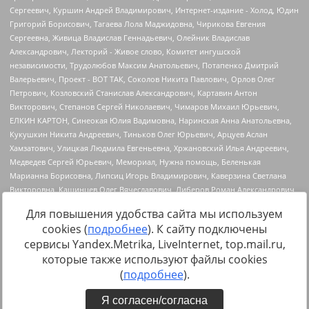
Для повышения удобства сайта мы используем
cookies (
подробнее
). К сайту подключены
сервисы Yandex.Metrika, LiveInternet, top.mail.ru,
Источник:
https://minjust.gov.ru/uploaded/files/reestr-
которые также используют файлы cookies
inostrannyih-agentov-22-03-2024.pdf
данные на
22.03.2024
(
подробнее
).
Я согласен/согласна