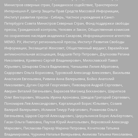
Министров северных стран, Гражданское содействие, Трансперенси
Интернешнл-Р, Центр Защиты Прав Средств Массовой Информации,
Институт развития прессы - Сибирь, Частное учреждение в Санкт-
Петербурге Совета Министров Северных Стран, Фонд поддержки свободы
прессы, Гражданский контроль, Человек и Закон, Общественная комиссия
по сохранению наследия академика Сахарова, Информационное агентство
МЕМО. РУ, Институт региональной прессы, Институт Развития Свободы
Информации, Экозащита!-Женсовет, Общественный вердикт, Евразийская
антимонопольная ассоциация, Бедушев Петр Петрович, Дзугкоева Регина
Николаевна, Кривенко Сергей Владимирович, Милославский Павел
Юрьевич, Шнырова Ольга Вадимовна, Чанышева Лилия Айратовна,
Сидорович Ольга Борисовна, Туровский Александр Алексеевич, Васильева
Анастасия Евгеньевна, Ривина Анна Валерьевна, Бойко Анатолий
Николаевич, Дугин Сергей Георгиевич, Пивоваров Андрей Сергеевич,
Аверин Виталий Евгеньевич, Барахоев Магомед Бекханович, Шарипков
Олег Викторович, Мошель Ирина Ароновна, Шведов Григорий Сергеевич,
Пономарев Лев Александрович, Каргалицкий Борис Юльевич, Созаев
Валерий Валерьевич, Исламов Тимур Рифгатович, Романова Ольга
Евгеньевна, Щаров Сергей Алексадрович, Цирульников Борис Альбертович,
Гасан Ольга Павловна, Паутов Юрий Анатольевич, Верховский Александр
Маркович, Пислакова-Паркер Марина Петровна, Кочеткова Татьяна
Владимировна, Чуркина Наталья Валерьевна, Акимова Татьяна Николаевна,