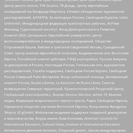
Центр дикого лосося, TVR Studios, ТВ Дождь, Центр европейских
исследований им Вилфрида Мартенса, Сетевое объединение журналистов
расследователей, АЛЛАТРА, За свободную Россию, Свободная Бурятия, Uralic,
UnKremlin, Международная федерация транспортных рабочих, ИстЧам
Финланд, Гудзоновский институт, Фонд Демократического Развития,
Комитет-2024, Центрально-Европейский университет, Центр
восточноевропейских и международных исследований, Общество
Сторожевой башни, Библии и трактатов Свидетелей Иеговы, Гражданский
Совет, Центр анализа европейской политики, Академическая сеть Восточная
Европа, Российский комитет действия, РЭНД корпорейшн, Русская Америка
за демократию в России, Настоящая Россия, Глобальная сеть журналистов-
расследователей, Служба поддержки, Свободная Россия Берлин, Свободная
Россия Северный Рейн-Вестфалия, Фонд глобальной помощи, Антивоенный
комитет России, Russie-Libertes, La Asocicion de Rusos Libres, Союз за
возвращение Северных территорий, Крымскотатарский Ресурсный Центр,
Глобальный союз IndustriALL, Russian Election Monitor, Article 19, Мнение
медиа, Федерация анархического черного креста, Радио Свободная Европа,
Германское общество изучения Восточной Европы, Фонд имени Фридриха
Эберта, XZ gGmbH, Мобильная академия поддержки гендерной демократии
и миротворчества, Форум имени Льва Копелева, American Councils for
International Education, Cultural Vistas, Institute of International Education,
Антивоенное движение Антальи, Открытый диалог, Школа международных