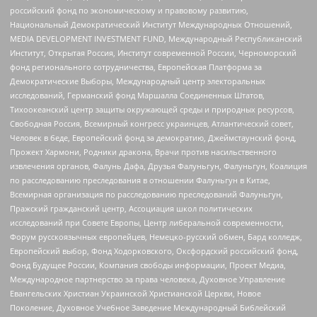
российский фонд по экономическому и правовому развитию,
Национальный Демократический Институт Международных Отношений,
MEDIA DEVELOPMENT INVESTMENT FUND, Международный Республиканский
Институт, Открытая Россия, Институт современной России, Черноморский
фонд регионального сотрудничества, Европейская Платформа за
Демократические Выборы, Международный центр электоральных
исследований, Германский фонд Маршалла Соединенных Штатов,
Тихоокеанский центр защиты окружающей среды и природных ресурсов,
Свободная Россия, Всемирный конгресс украинцев, Атлантический совет,
Человек в беде, Европейский фонд за демократию, Джеймстаунский фонд,
Прожект Хармони, Родники дракона, Врачи против насильственного
извлечения органов, Фалунь Дафа, Друзья Фалуньгун, Фалуньгун, Коалиция
по расследованию преследования в отношении Фалуньгун в Китае,
Всемирная организация по расследованию преследований Фалуньгун,
Пражский гражданский центр, Ассоциация школ политических
исследований при Совете Европы, Центр либеральной современности,
Форум русскоязычных европейцев, Немецко-русский обмен, Бард колледж,
Европейский выбор, Фонд Ходорковского, Оксфордский российский фонд,
Фонд Будущее России, Компания свободы информации, Проект Медиа,
Международное партнерство за права человека, Духовное Управление
Евангельских Христиан Украинской Христианской Церкви, Новое
Поколение, Духовное Учебное Заведение Международный Библейский