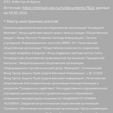
ЛГБТ, Я.МЫ Сергей Фургал
Источник:
https://minjust.gov.ru/ru/documents/7822/
данные
на
03.05.2024
* Реестр иностранных агентов:
Калининградская региональная общественная организация "Экозащита!-Женсовет", Фонд содействия защите прав и свобод граждан "Общественный вердикт", Фонд "Институт Развития Свободы Информации", Частное учреждение "Информационное агентство МЕМО. РУ", Региональная общественная организация "Общественная комиссия по сохранению наследия академика Сахарова", Фонд поддержки свободы прессы, Санкт-Петербургская общественная правозащитная организация "Гражданский контроль", Межрегиональная общественная организация "Информационно-просветительский центр "Мемориал", Региональный Фонд "Центр Защиты Прав Средств Массовой Информации", с 05.12.2023 Фонд "Центр Защиты Прав Средств массовой информации", Региональная общественная благотворительная организация помощи беженцам и мигрантам "Гражданское содействие", Негосударственное образовательное учреждение дополнительного профессионального образования (повышение квалификации) специалистов "АКАДЕМИЯ ПО ПРАВАМ ЧЕЛОВЕКА", Свердловская региональная общественная организация "Сутяжник", Автономная некоммерческая организация "Центр независимых социологических исследований", Союз общественных объединений "Российский исследовательский центр по правам человека", Региональное общественное учреждение научно-информационный центр "МЕМОРИАЛ", Некоммерческая организация "Фонд защиты гласности", Автономная некоммерческая организация "Институт прав человека", Городская общественная организация "Екатеринбургское общество "МЕМОРИАЛ", Городская общественная организация "Рязанское историко-просветительское и правозащитное общество "Мемориал" (Рязанский Мемориал), Челябинский региональный орган общественной самодеятельности – женское общественное объединение "Женщины Евразии", Челябинский региональный орган общественной самодеятельности "Уральская правозащитная группа", Фонд содействия защите здоровья и социальной справедливости имени Андрея Рылькова, Автономная Некоммерческая Организация "Аналитический Центр Юрия Левады", Автономная некоммерческая организация социальной поддержки населения "Проект Апрель", Региональная общественная организация помощи женщинам и детям, находящимся в кризисной ситуации "Информационно-методический центр "Анна", Фонд содействия развитию массовых коммуникаций и правовому просвещению "Так-так-Так", Фонд содействия устойчивому развитию "Серебряная тайга", Свердловский региональный общественный фонд социальных проектов "Новое время", "Idel.Реалии", Кавказ.Реалии, Крым.Реалии, Телеканал Настоящее Время, Татаро-башкирская служба Радио Свобода (Azatliq Radiosi), Радио Свободная Европа/Радио Свобода (PCE/PC), "Сибирь.Реалии", "Фактограф", Благотворительный фонд помощи осужденным и их семьям, Автономная некоммерческая организация "Институт глобализации и социальных движений", Фонд "В защиту прав заключенных", Частное учреждение "Центр поддержки и содействия развитию средств массовой информации", Пензенский региональный общественный благотворительный фонд "Гражданский союз", "Север.Реалии", Некоммерческая организация Фонд "Правовая инициатива", Общество с ограниченной ответственностью "Радио Свободная Европа/Радио Свобода", Чешское информационное агентство "MEDIUM-ORIENT", Красноярская региональная общественная организация "Мы против СПИДа", Камалягин Денис Николаевич, Маркелов Сергей Евгеньевич, Пономарев Лев Александрович, Савицкая Людмила Алексеевна, Автономная некоммерческая организация "Центр по работе с проблемой насилия "НАСИЛИЮ.НЕТ", Межрегиональный профессиональный союз работников здравоохранения "Альянс врачей", Юридическое лицо, зарегистрированное в Латвийской Республике, SIA "Medusa Project" (регистрационный номер 40103797863, дата регистрации 10.06.2014), Некоммерческая организация "Фонд по борьбе с коррупцией", Автономная некоммерческая организация "Институт права и публичной политики", Баданин Роман Сергеевич, Гликин Максим Александрович, Железнова Мария Михайловна, Лукьянова Юлия Сергеевна, Маетная Елизавета Витальевна, Маняхин Петр Борисович, Чуракова Ольга Владимировна, Ярош Юлия Петровна, Юридическое лицо "The Insider SIA", зарегистрированное в Риге, Латвийская Республика (дата регистрации 26.06.2015), являющееся администратором доменного имени интернет-издания "The Insider SIA", https://theins.ru, Постернак Алексей Евгеньевич, Рубин Михаил Аркадьевич, Анин Роман Александрович, Юридическое лицо Istories fonds, зарегистрированное в Латвийской Республике (регистрационный номер 50008295751, дата регистрации 24.02.2020), Великовский Дмитрий Александрович, Долинина Ирина Николаевна, Мароховская Алеся Алексеевна, Шлейнов Роман Юрьевич, Шмагун Олеся Валентиновна, Общество с ограниченной ответственностью "Альтаир 2021", Общество с ограниченной ответственностью "Вега 2021", Общество с ограниченной ответственностью "Главный редактор 2021", Общество с ограниченной ответственностью "Ромашки монолит", Важенков Артем Валерьевич, Ивановская областная общественная организация "Центр гендерных исследований", Гурман Юрий Альбертович, Медиапроект "ОВД-Инфо", Егоров Владимир Владимирович, Жилинский Владимир Александрович, Общество с ограниченной ответственностью "ЗП", Иванова София Юрьевна, Карезина Инна Павловна, Кильтау Екатерина Викторовна, Петров Алексей Викторович, Пискунов Сергей Евгеньевич, Смирнов Сергей Сергеевич, Тихонов Михаил Сергеевич, Общество с ограниченной ответственностью "ЖУРНАЛИСТ-ИНОСТРАННЫЙ АГЕНТ", Арапова Галина Юрьевна, Вольтская Татьяна Анатольевна, Американская компания "Mason G.E.S. Anonymous Foundation" (США), являющаяся владельцем интернет-издания https://mnews.world/, Компания "Stichting Bellingcat", зарегистрированная в Нидерландах (дата регистрации 11.07.2018), Захаров Андрей Вячеславович, Клепиковская Екатерина Дмитриевна, Общество с ограниченной ответственностью "МЕМО", Перл Роман Александрович, Симонов Евгений Алексеевич, Соловьева Елена Анатольевна, Сотников Даниил Владимирович, Сурначева Елизавета Дмитриевна, Автономная некоммерческая организация по защите прав человека и информированию населения "Якутия – Наше Мнение", Общество с ограниченной ответственностью "Москоу диджитал медиа", с 26.01.2023 Общество с ограниченной ответственностью "Чайка Белые сады", Ветошкина Валерия Валерьевна, Заговора Максим Александрович, Межрегиональное общественное движение "Российская ЛГБТ - сеть", Оленичев Максим Владимирович, Павлов Иван Юрьевич, Скворцова Елена Сергеевна, Общество с ограниченной ответственностью "Как бы инагент", Кочетков Игорь Викторович, Общество с ограниченной ответственностью "Честные выборы", Еланчик Олег Александрович, Общество с ограниченной ответственностью "Нобелевский призыв", Гималова Регина Эмилевна, Григорьев Андрей Валерьевич, Григорьева Алина Александровна, Ассоциация по содействию защите прав призывников, альтернативнослужащих и военнослужащих "Правозащитная группа "Гражданин.Армия.Право", Хисамова Регина Фаритовна, Автономная некоммерческая организация по реализации социально-правовых программ "Лилит", Дальневосточное общественное движение "Маяк", Санкт-Петербургская ЛГБТ-инициативная группа "Выход", Инициативная группа ЛГБТ+ "Реверс", Алексеев Андрей Викторович, Бекбулатова Таисия Львовна, Беляев Иван Михайлович, Владыкина Елена Сергеевна, Гельман Марат Александрович, Никульшина Вероника Юрьевна, Толоконникова Надежда Андреевна, Шендерович Виктор Анатольевич, Общество с ограниченной ответственностью "Данное сообщение", Общество с ограниченной ответственностью Издательский дом "Новая глава", Айнбиндер Александра Александровна, Московский комьюнити-центр для ЛГБТ+инициатив, Благотворительный фонд развития филантропии, Deutsche Welle (Германия, Kurt-Schumacher-Strasse 3, 53113 Bonn), Борзунова Мария Михайловна, Воробьев Виктор Викторович, Голубева Анна Львовна, Константинова Алла Михайловна, Малкова Ирина Владимировна, Мурадов Мурад Абдулгалимович, Осетинская Елизавета Николаевна, Понасенков Евгений Николаевич, Ганапольский Матвей Юрьевич, Киселев Евгений Алексеевич, Борухович Ирина Григорьевна, Дремин Иван Тимофеевич, Дубровский Дмитрий Викторович, Красноярская региональная общественная организация поддержки и развития альтернативных образовательных технологий и межкультурных коммуникаций "ИНТЕРРА", Маяковская Екатерина Алексеевна, Фейгин Марк Захарович, Филимонов Андрей Викторович, Дзугкоева Регина Николаевна, Доброхотов Роман Александрович, Дудь Юрий Александрович, Елкин Сергей Владимирович, Кругликов Кирилл Игоревич, Сабунаева Мария Леонидовна, Семенов Алексей Владимирович, Шаинян Карен Багратович, Шульман Екатерина Михайловна, Асафьев Артур Валерьевич, Вахштайн Виктор Семенович, Венедиктов Алексей Алексеевич, Лушникова Екатерина Евгеньевна, Волков Леонид Михайлович, Невзоров Александр Глебович, Пархоменко Сергей Борисович, Сироткин Ярослав Николаевич, Кара-Мурза Владимир Владимирович, Баранова Наталья Владимировна, Гозман Леонид Яковлевич, Кагарлицкий Борис Юльевич, Климарев Михаил Валерьевич, Милов Владимир Станиславович, Автономная некоммерческая организация Краснодарский центр современного искусства "Типография", Моргенштерн Алишер Тагирович, Соболь Любовь Эдуардовна, Общество с ограниченной ответственностью "ЛИЗА НОРМ", Каспаров Гарри Кимович, Ходорковский Михаил Борисович, Общество с ограниченной ответственностью "Апрельские тезисы", Данилович Ирина Брониславовна, Кашин Олег Владимирович, Петров Николай Владимирович, Пивоваров Алексей Владимирович, Соколов Михаил Владимирович, Цветкова Юлия Владимировна, Чичваркин Евгений Александрович, Комитет против пыток/Команда против пыток, Общество с ограниченной ответственностью "Первый научный", Общество с ограниченной ответственностью "Вертолет и ко", Белоцерковская Вероника Борисовна, Кац Максим Евгеньевич, Лазарева Татьяна Юрьевна, Шаведдинов Руслан Табризович, Яшин Илья Валерьевич, Общество с ограниченной ответственностью "Иноагент ААВ", Алешковский Дмитрий Петрович, Альбац Евгения Марковна, Быков Дмитрий Львович, Галямина Юлия Евгеньевна, Лойко Сергей Леонидович, Мартынов Кирилл Константинович, Медведев Сергей Александрович, Крашенинников Федор Геннадиевич, Гордеева Катерина Вл