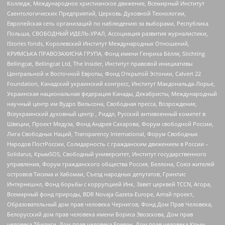
Колледж, Международное христианское движение, Всемирный Институт
Саентологических Предприятий, Церковь Духовной Технологии,
Европейская сеть организаций по наблюдению за выборами, Республика
Польша, СВОБОДНЫЙ ИДЕЛЬ-УРАЛ, Ассоциация развития журналистики,
IStories fonds, Королевский Институт Международных Отношений,
КРИМСЬКА ПРАВОЗАХИСНА ГРУПА, Фонд имени Генриха Бёлля, Stichting
Bellingcat, Bellingcat Ltd, The Insider, Институт правовой инициативы
Центральной и Восточной Европы, Фонд Открытой Эстонии, Calvert 22
Foundation, Канадский украинский конгресс, Институт Макдональда-Лорье,
Украинская национальная федерация Канады, Декабристы, Международный
научный центр им Вудро Вильсона, Свободная пресса, Возрождение,
Всеукраинский духовный центр , Риддл, Русский антивоенный комитет в
Швеции, Проект Медуза, Фонд Андрея Сахарова, Форум свободной России,
Лига Свободных Наций, Transparеncy International, Форум Свободных
Народов ПостРоссии, Солидарность с гражданским движением в России –
Solidarus, КрымSOS, Свободный университет, Институт государственного
управления, Форум гражданского общества Россия, Беллона, Союз жителей
островов Тисима и Хабомаи, Съезд народных депутатов, Гринпис
Интернешнл, Фонд борьбы с коррупцией Инк, Завет церквей TCCN, Агора,
Всемирный фонд природы, BDR Novaja Gazeta-Europe, Алтай проект,
Образовательный дом прав человека Чернигов, Фонд Дом Прав Человека,
Белорусский дом прав человека имени Бориса Звозскова, Дом прав
человека Тбилиси, Дом прав человека Ереван, Дом прав человека Крым,