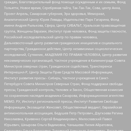
граждан, Благотворительный фонд помощи осужденным и их семьям, Фонд
Тольятти, Новое время, Серебряная тайга, Так-Так-Так, Сова, центр Анна,
Проект Апрель, Самарская губерния, Эра здоровья, Мемориал,
Аналитический Центр Юрия Левады, Издательство Парк Гагарина, Фонд
имени Андрея Рылькова, Сфера, Центр СИБАЛЬТ, Уральская правозащитная
группа, Женщины Евразии, Институт прав человека, Фонд защиты гласности,
Российский исследовательский центр по правам человека,
Дальневосточный центр развития гражданских инициатив и социального
партнерства, Гражданское действие, Центр независимых социологических
исследований, Сутяжник, АКАДЕМИЯ ПО ПРАВАМ ЧЕЛОВЕКА, Центр развития
некоммерческих организаций, Частное учреждение в Калининграде Совета
Министров северных стран, Гражданское содействие, Трансперенси
Интернешнл-Р, Центр Защиты Прав Средств Массовой Информации,
Институт развития прессы - Сибирь, Частное учреждение в Санкт-
Петербурге Совета Министров Северных Стран, Фонд поддержки свободы
прессы, Гражданский контроль, Человек и Закон, Общественная комиссия
по сохранению наследия академика Сахарова, Информационное агентство
МЕМО. РУ, Институт региональной прессы, Институт Развития Свободы
Информации, Экозащита!-Женсовет, Общественный вердикт, Евразийская
антимонопольная ассоциация, Бедушев Петр Петрович, Дзугкоева Регина
Николаевна, Кривенко Сергей Владимирович, Милославский Павел
Юрьевич, Шнырова Ольга Вадимовна, Чанышева Лилия Айратовна,
Сидорович Ольга Борисовна, Туровский Александр Алексеевич, Васильева