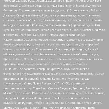
Родовой Державы Русь, Община Духовного Управления Асгардской Веси
Беловодья, Славянская Община Капища Веды Перуна, Мужская Духовная
Семинария Староверов-Инглингов, Нурджулар, К Богодержавию, Таблиги
Джамаат, Свидетели Иеговы, Русское национальное единство, Национал-
социалистическое общество, Джамаат мувахидов, Объединенный Вилайат
Кабарды, Балкарии и Карачая, Союз славян, Ат-Такфир Валь-Хиджра, Пит
Буль, Национал-социалистическая рабочая партия России, Славянский союз,
Формат-18, Благородный Орден Дьявола, Армия воли народа,
Национальная Социалистическая Инициатива города Череповца, Духовно-
Родовая Держава Русь, Русское национальное единство, Древнерусской
Инглистической церкви Православных Староверов-Инглингов, Русский
общенациональный союз, Движение против нелегальной иммиграции,
Кровь и Честь, О свободе совести и о религиозных объединениях, Омская
организация общественного политического движения Русское
национальное единство, Северное Братство, Клуб Болельщиков
Футбольного Клуба Динамо, Файзрахманисты, Мусульманская религиозная
организация п. Боровский, Община Коренного Русского народа
Щелковского района, Правый сектор, УНА - УНСО, Украинская
повстанческая армия, Тризуб им. Степана Бандеры, Братство, Белый Крест,
Misanthropic division, Религиозное объединение последователей инглиизма,
Народная Социальная Инициатива, TulaSkins, Этнополитическое
объединение Русские, Русское национальное объединение Атака, Мечеть
Мирмамеда, Община Коренного Русского народа г. Астрахани, ВОЛЯ,