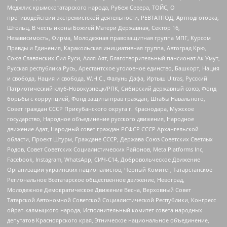
Меджлис крымскотатарского народа, Рубеж Севера, ТОЙС, О
противодействии экстремистской деятельности, РЕВТАТПОД, Артподготовка,
Штольц, В честь иконы Божией Матери Державная, Сектор 16,
Независимость, Фирма, Молодежная правозащитная группа МПГ, Курсом
Правды и Единения, Каракольская инициативная группа, Автоград Крю,
Союз Славянских Сил Руси, Алля-Аят, Благотворительный пансионат Ак Умут,
Русская республика Русь, Арестантское уголовное единство, Башкорт, Нация
и свобода, Нация и свобода, W.H.С., Фалунь Дафа, Иртыш Ultras, Русский
Патриотический клуб-Новокузнецк/РПК, Сибирский державный союз, Фонд
борьбы с коррупцией, Фонд защиты прав граждан, Штабы Навального,
Совет граждан СССР Прикубанского округа г. Краснодара, Мужское
государство, Народное объединение русского движения, Народное
движение Адат, Народный совет граждан РСФСР СССР Архангельской
области, Проект Штурм, Граждане СССР, Держава Союз Советских Светлых
Родов, Совет Советских Социалистических Районов, Meta Platforms Inc,
Facebook, Instagram, WhatsApp, СИЧ-С14, Добровольческое Движение
Организации украинских националистов, Черный Комитет, Татарстанское
Региональное Всетатарское общественное движение, Невоград,
Молодежное Демократическое Движение Весна, Верховный Совет
Татарской Автономной Советской Социалистической Республики, Конгресс
ойрат-калмыцкого народа, Исполнительный комитет совета народных
депутатов Красноярского края, Этническое национальное объединение,