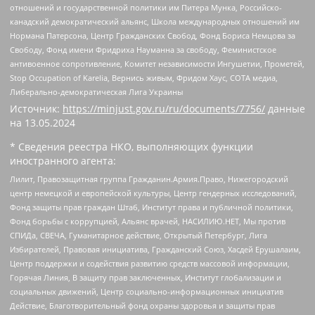
отношений и государственной политики им Питера Мунка, Российско-
канадский демократический альянс, Школа международных отношений им
Нормана Патерсона, Центр Гражданских Свобод, Фонд Бориса Немцова за
Свободу, Фонд имени Фридриха Науманна за свободу, Феминистское
антивоенное сопротивление, Комитет независимости Ингушетии, Прометей,
Stop Occupation of Karelia, Вернись живым, Фридом Хаус, СОТА медиа,
Либерально-демократическая Лига Украины
Источник:
https://minjust.gov.ru/ru/documents/7756/
данные
на
13.05.2024
* Сведения реестра НКО, выполняющих функции
иностранного агента:
Лилит, Правозащитная группа Гражданин.Армия.Право, Нижегородский
центр немецкой и европейской культуры, Центр гендерных исследований,
Фонд защиты прав граждан Штаб, Институт права и публичной политики,
Фонд борьбы с коррупцией, Альянс врачей, НАСИЛИЮ.НЕТ, Мы против
СПИДа, СВЕЧА, Гуманитарное действие, Открытый Петербург, Лига
Избирателей, Правовая инициатива, Гражданский Союз, Хасдей Ерушалаим,
Центр поддержки и содействия развитию средств массовой информации,
Горячая Линия, В защиту прав заключенных, Институт глобализации и
социальных движений, Центр социально-информационных инициатив
Действие, Благотворительный фонд охраны здоровья и защиты прав