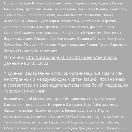
Прохоров Вадим Юрьевич, Шахова Елена Владимировна, Подузов Сергей
Васильевич, Протасова Ирина Вячеславовна, Литинский Леонид Борисович,
Лукашевский Сергей Маркович, Бахмин Вячеслав Иванович, Шабад
Анатолий Ефимович, Сухих Дарья Николаевна, Орлов Олег Петрович,
Добровольская Анна Дмитриевна, Королева Александра Евгеньевна,
Смирнов Владимир Александрович, Вицин Сергей Ефимович, Золотухин
Борис Андреевич, Левинсон Лев Семенович, Локшина Татьяна Иосифовна,
Орлов Олег Петрович, Полякова Мара Федоровна, Резник Генри Маркович,
Захаров Герман Константинович
Источник:
http://unro.minjust.ru/NKOForeignAgent.aspx
данные на
24.03.2022
* Единый федеральный список организаций, в том числе
иностранных и международных организаций, признанных
в соответствии с законодательством Российской Федерации
террористическими:
Высший военный Маджлисуль Шура Объединенных сил моджахедов
Кавказа, Конгресс народов Ичкерии и Дагестана, База, Асбат аль-Ансар,
Священная война, Исламская группа, Братья-мусульмане, Партия
исламского освобождения, Лашкар-И-Тайба, Исламская группа, Движение
Талибан, Исламская партия Туркестана, Общество социальных реформ,
Общество возрождения исламского наследия, Дом двух святых, Джунд аш-