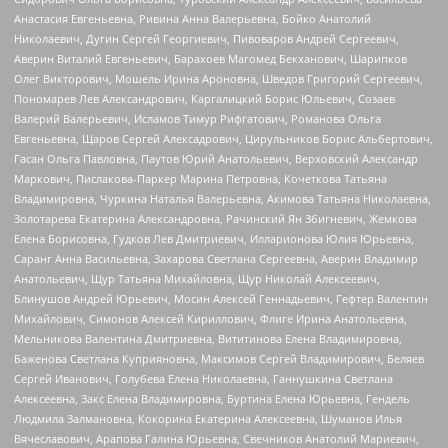
Анастасия Евгеньевна, Ривина Анна Валерьевна, Бойко Анатолий
Николаевич, Дугин Сергей Георгиевич, Пивоваров Андрей Сергеевич,
Аверин Виталий Евгеньевич, Барахоев Магомед Бекханович, Шарипков
Олег Викторович, Мошель Ирина Ароновна, Шведов Григорий Сергеевич,
Пономарев Лев Александрович, Каргалицкий Борис Юльевич, Созаев
Валерий Валерьевич, Исламов Тимур Рифгатович, Романова Ольга
Евгеньевна, Щаров Сергей Алексадрович, Цирульников Борис Альбертович,
Гасан Ольга Павловна, Паутов Юрий Анатольевич, Верховский Александр
Маркович, Пислакова-Паркер Марина Петровна, Кочеткова Татьяна
Владимировна, Чуркина Наталья Валерьевна, Акимова Татьяна Николаевна,
Золотарева Екатерина Александровна, Рачинский Ян Збигневич, Жемкова
Елена Борисовна, Гудков Лев Дмитриевич, Илларионова Юлия Юрьевна,
Саранг Анна Васильевна, Захарова Светлана Сергеевна, Аверин Владимир
Анатольевич, Щур Татьяна Михайловна, Щур Николай Алексеевич,
Блинушов Андрей Юрьевич, Мосин Алексей Геннадьевич, Гефтер Валентин
Михайлович, Симонов Алексей Кириллович, Флиге Ирина Анатольевна,
Мельникова Валентина Дмитриевна, Вититинова Елена Владимировна,
Баженова Светлана Куприяновна, Максимов Сергей Владимирович, Беляев
Сергей Иванович, Голубева Елена Николаевна, Ганнушкина Светлана
Алексеевна, Закс Елена Владимировна, Буртина Елена Юрьевна, Гендель
Людмила Залмановна, Кокорина Екатерина Алексеевна, Шуманов Илья
Вячеславович, Арапова Галина Юрьевна, Свечников Анатолий Мариевич,