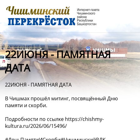
️22ИЮНЯ - ПАМЯТНАЯ
ДАТА
️22ИЮНЯ - ПАМЯТНАЯ ДАТА
В Чишмах прошёл митинг, посвящённый Дню
памяти и скорби.
Подробности по ссылке https://chishmy-
kultura.ru/2026/06/15496/
#ДеньПамятиИСкорби#ЧишминскийРДК