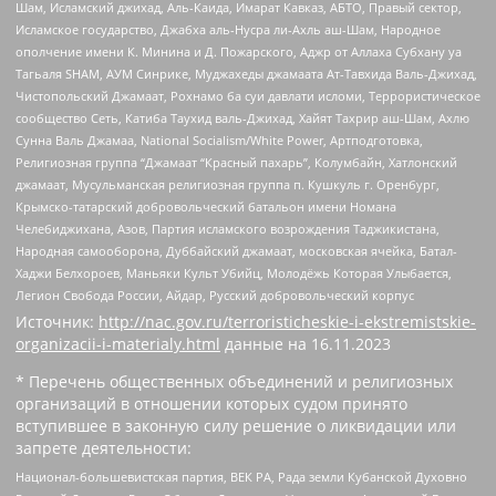
Шам, Исламский джихад, Аль-Каида, Имарат Кавказ, АБТО, Правый сектор,
Исламское государство, Джабха аль-Нусра ли-Ахль аш-Шам, Народное
ополчение имени К. Минина и Д. Пожарского, Аджр от Аллаха Субхану уа
Тагьаля SHAM, АУМ Синрике, Муджахеды джамаата Ат-Тавхида Валь-Джихад,
Чистопольский Джамаат, Рохнамо ба суи давлати исломи, Террористическое
сообщество Сеть, Катиба Таухид валь-Джихад, Хайят Тахрир аш-Шам, Ахлю
Сунна Валь Джамаа, National Socialism/White Power, Артподготовка,
Религиозная группа “Джамаат “Красный пахарь”, Колумбайн, Хатлонский
джамаат, Мусульманская религиозная группа п. Кушкуль г. Оренбург,
Крымско-татарский добровольческий батальон имени Номана
Челебиджихана, Азов, Партия исламского возрождения Таджикистана,
Народная самооборона, Дуббайский джамаат, московская ячейка, Батал-
Хаджи Белхороев, Маньяки Культ Убийц, Молодёжь Которая Улыбается,
Легион Свобода России, Айдар, Русский добровольческий корпус
Источник:
http://nac.gov.ru/terroristicheskie-i-ekstremistskie-
organizacii-i-materialy.html
данные на
16.11.2023
* Перечень общественных объединений и религиозных
организаций в отношении которых судом принято
вступившее в законную силу решение о ликвидации или
запрете деятельности:
Национал-большевистская партия, ВЕК РА, Рада земли Кубанской Духовно