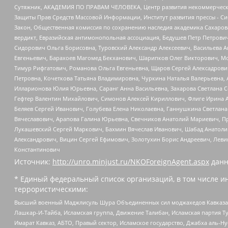
Сутяжник, АКАДЕМИЯ ПО ПРАВАМ ЧЕЛОВЕКА, Центр развития некоммерческих
Защиты Прав Средств Массовой Информации, Институт развития прессы - Си
Закон, Общественная комиссия по сохранению наследия академика Сахаров
вердикт, Евразийская антимонопольная ассоциация, Бедушев Петр Петрови
Сидорович Ольга Борисовна, Туровский Александр Алексеевич, Васильева А
Евгеньевич, Барахоев Магомед Бекханович, Шарипков Олег Викторович, М
Тимур Рифгатович, Романова Ольга Евгеньевна, Щаров Сергей Алексадрови
Петровна, Кочеткова Татьяна Владимировна, Чуркина Наталья Валерьевна, 
Илларионова Юлия Юрьевна, Саранг Анна Васильевна, Захарова Светлана 
Гефтер Валентин Михайлович, Симонов Алексей Кириллович, Флиге Ирина 
Беляев Сергей Иванович, Голубева Елена Николаевна, Ганнушкина Светлана
Вячеславович, Арапова Галина Юрьевна, Свечников Анатолий Мариевич, П
Лукашевский Сергей Маркович, Бахмин Вячеслав Иванович, Шабад Анатоли
Александрович, Вицин Сергей Ефимович, Золотухин Борис Андреевич, Леви
Константинович
Источник:
http://unro.minjust.ru/NKOForeignAgent.aspx
данн
* Единый федеральный список организаций, в том числе и
террористическими:
Высший военный Маджлисуль Шура Объединенных сил моджахедов Кавказа, Ко
Лашкар-И-Тайба, Исламская группа, Движение Талибан, Исламская партия Т
Имарат Кавказ, АБТО, Правый сектор, Исламское государство, Джабха аль-