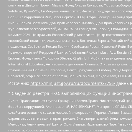
комитет в Швеции, Проект Медуза, Фонд Андрея Сахарова, Форум свободной 
Solidarus, КрымSOS, Свободный университет, Институт государственного у
борьбы с коррупцией Инк, Завет церквей TCCN, Агора, Всемирный фонд при
имени Бориса Звозскова, Дом прав человека Тбилиси, Дом прав человека Ер
журналистов расследователей, АЛЛАТРА, За свободную Россию, Свободная Б
Комитет-2024, Центрально-Европейский университет, Центр восточноевроп
европейской политики, Академическая сеть Восточная Европа, Российский к
поддержки, Свободная Россия Берлин, Свободная Россия Северный Рейн-Вест
Крымскотатарский Ресурсный Центр, Глобальный союз IndustriALL, Russian E
Европы, Фонд имени Фридриха Эберта, XZ gGmbH, Мобильная академия поддержк
International Education, Антивоенное движение Антальи, Открытый диало
отношений им Нормана Патерсона, Центр Гражданских Свобод, Фонд Бориса
Прометей, Stop Occupation of Karelia, Вернись живым, Фридом Хаус, СОТА 
Источник:
https://minjust.gov.ru/ru/documents/7756/
данные
* Сведения реестра НКО, выполняющих функции иностранн
Лилит, Правозащитная группа Гражданин.Армия.Право, Нижегородский цент
борьбы с коррупцией, Альянс врачей, НАСИЛИЮ.НЕТ, Мы против СПИДа, СВЕ
содействия развитию средств массовой информации, Горячая Линия, В защ
охраны здоровья и защиты прав граждан, Благотворительный фонд помощи ос
Мемориал, Аналитический Центр Юрия Левады, Издательство Парк Гагарина
гласности, Российский исследовательский центр по правам человека, Даль