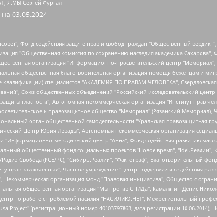
БТ, Я.МЫ Сергей Фургал
 на
03.05.2024
мная некоммерческая организация "Центр по работе с проблемой насилия "НАСИЛИЮ.НЕТ", Межрегиональный профессиональный союз работников здравоохранения "Альянс врачей", Юридическое лицо, зарегистрированное в Латвийской Республике, SIA "Medusa Project" (регистрационный номер 40103797863, дата регистрации 10.06.2014), Некоммерческая организация "Фонд по борьбе с коррупцией", Автономная некоммерческая организация "Институт права и публичной политики", Баданин Роман Сергеевич, Гликин Максим Александрович, Железнова Мария Михайловна, Лукьянова Юлия Сергеевна, Маетная Елизавета Витальевна, Маняхин Петр Борисович, Чуракова Ольга Владимировна, Ярош Юлия Петровна, Юридическое лицо "The Insider SIA", зарегистрированное в Риге, Латвийская Республика (дата регистрации 26.06.2015), являющееся администратором доменного имени интернет-издания "The Insider SIA", https://theins.ru, Постернак Алексей Евгеньевич, Рубин Михаил Аркадьевич, Анин Роман Александрович, Юридическое лицо Istories fonds, зарегистрированное в Латвийской Республике (регистрационный номер 50008295751, дата регистрации 24.02.2020), Великовский Дмитрий Александрович, Долинина Ирина Николаевна, Мароховская Алеся Алексеевна, Шлейнов Роман Юрьевич, Шмагун Олеся Валентиновна, Общество с ограниченной ответственностью "Альтаир 2021", Общество с ограниченной ответственностью "Вега 2021", Общество с ограниченной ответственностью "Главный редактор 2021", Общество с ограниченной ответственностью "Ромашки монолит", Важенков Артем Валерьевич, Ивановская областная общественная организация "Центр гендерных исследований", Гурман Юрий Альбертович, Медиапроект "ОВД-Инфо", Егоров Владимир Владимирович, Жилинский Владимир Александрович, Общество с ограниченной ответственностью "ЗП", Иванова София Юрьевна, Карезина Инна Павловна, Кильтау Екатерина Викторовна, Петров Алексей Викторович, Пискунов Сергей Евгеньевич, Смирнов Сергей Сергеевич, Тихонов Михаил Сергеевич, Общество с ограниченной ответственностью "ЖУРНАЛИСТ-ИНОСТРАННЫЙ АГЕНТ", Арапова Галина Юрьевна, Вольтская Татьяна Анатольевна, Американская компания "Mason G.E.S. Anonymous Foundation" (США), являющаяся владельцем интернет-издания https://mnews.world/, Компания "Stichting Bellingcat", зарегистрированная в Нидерландах (дата регистрации 11.07.2018), Захаров Андрей Вячеславович, Клепиковская Екатерина Дмитриевна, Общество с ограниченной ответственностью "МЕМО", Перл Роман Александрович, Симонов Евгений Алексеевич, Соловьева Елена Анатольевна, Сотников Даниил Владимирович, Сурначева Елизавета Дмитриевна, Автономная некоммерческая организация по защите прав человека и информированию населения "Якутия – Наше Мнение", Общество с ограниченной ответственностью "Москоу диджитал медиа", с 26.01.2023 Общество с ограниченной ответственностью "Чайка Белые сады", Ветошкина Валерия Валерьевна, Заговора Максим Александрович, Межрегиональное общественное движение "Российская ЛГБТ - сеть", Оленичев Максим Владимирович, Павлов Иван Юрьевич, Скворцова Елена Сергеевна, Общество с ограниченной ответственностью "Как бы инагент", Кочетков Игорь Викторович, Общество с ограниченной ответственностью "Честные выборы", Еланчик Олег Александрович, Общество с ограниченной ответственностью "Нобелевский призыв", Гималова Регина Эмилевна, Григорьев Андрей Валерьевич, Григорьева Алина Александровна, Ассоциация по содействию защите прав призывников, альтернативнослужащих и военнослужащих "Правозащитная группа "Гражданин.Армия.Право", Хисамова Регина Фаритовна, Автономная некоммерческая организация по реализации социально-правовых программ "Лилит", Дальн