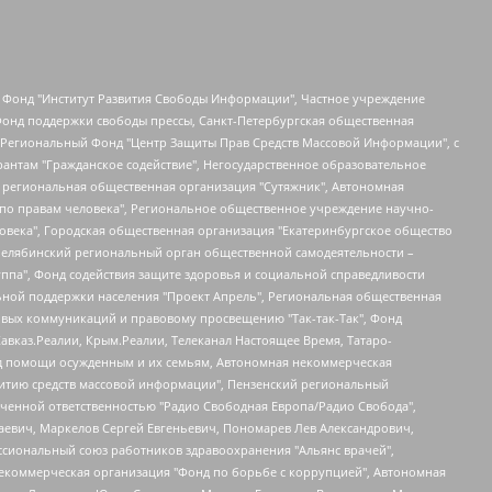
евосточное общественное движение "Маяк", Санкт-Петербургская ЛГБТ-инициативная группа "Выход", Инициативная группа ЛГБТ+ "Реверс", Алексеев Андрей Викторович, Бекбулатова Таисия Львовна, Беляев Иван Михайлович, Владыкина Елена Сергеевна, Гельман Марат Александрович, Никульшина Вероника Юрьевна, Толоконникова Надежда Андреевна, Шендерович Виктор Анатольевич, Общество с ограниченной ответственностью "Данное сообщение", Общество с ограниченной ответственностью Издательский дом "Новая глава", Айнбиндер Александра Александровна, Московский комьюнити-центр для ЛГБТ+инициатив, Благотворительный фонд развития филантропии, Deutsche Welle (Германия, Kurt-Schumacher-Strasse 3, 53113 Bonn), Борзунова Мария Михайловна, Воробьев Виктор Викторович, Голубева Анна Львовна, Константинова Алла Михайловна, Малкова Ирина Владимировна, Мурадов Мурад Абдулгалимович, Осетинская Елизавета Николаевна, Понасенков Евгений Николаевич, Ганапольский Матвей Юрьевич, Киселев Евгений Алексеевич, Борухович Ирина Григорьевна, Дремин Иван Тимофеевич, Дубровский Дмитрий Викторович, Красноярская региональная общественная организация поддержки и развития альтернативных образовательных технологий и межкультурных коммуникаций "ИНТЕРРА", Маяковская Екатерина Алексеевна, Фейгин Марк Захарович, Филимонов Андрей Викторович, Дзугкоева Регина Николаевна, Доброхотов Роман Александрович, Дудь Юрий Александрович, Елкин Сергей Владимирович, Кругликов Кирилл Игоревич, Сабунаева Мария Леонидовна, Семенов Алексей Владимирович, Шаинян Карен Багратович, Шульман Екатерина Михайловна, Асафьев Артур Валерьевич, Вахштайн Виктор Семенович, Венедиктов Алексей Алексеевич, Лушникова Екатерина Евгеньевна, Волков Леонид Михайлович, Невзоров Александр Глебович, Пархоменко Сергей Борисович, Сироткин Ярослав Николаевич, Кара-Мурза Владимир Владимирович, Баранова Наталья Владимировна, Гозман Леонид Яковлевич, Кагарлицкий Борис Юльевич, Климарев Михаил Валерьевич, Милов Владимир Станиславович, Автономная некоммерческая организация Краснодарский центр современного искусства "Типография", Моргенштерн Алишер Тагирович, Соболь Любовь Эдуардовна, Общество с ограниченной ответственностью "ЛИЗА НОРМ", Каспаров Гарри Кимович, Ходорковский Михаил Борисович, Общество с ограниченной ответственностью "Апрельские тезисы", Данилович Ирина Брониславовна, Кашин Олег Владимирович, Петров Николай Владимирович, Пивоваров Алексей Владимирович, Соколов Михаил Владимирович, Цветкова Юлия Владимировна, Чичваркин Евгений Александрович, Комитет против пыток/Команда против пыток, Общество с ограниченной ответственностью "Первый научный", Общество с ограниченной ответственностью "Вертолет и ко", Белоцерковская Вероника Борисовна, Кац Максим Евгеньевич, Лазарева Татьяна Юрьевна, Шаведдинов Руслан Табризович, Яшин Илья Валерьевич, Общество с ограниченной ответственностью "Иноагент ААВ", Алешковский Дмитрий Петрович, Альбац Евгения Марковна, Быков Дмитрий Львович, Галямина Юлия Евгеньевна, Лойко Сергей Леонидович, Мартынов Кирилл Константинович, Медведев Сергей Александрович, Крашенинников Федор Геннадиевич, Гордеева Катерина Вл