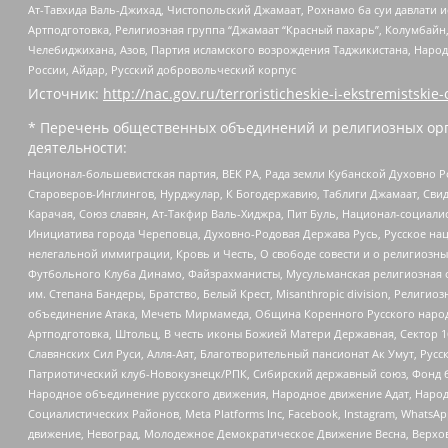
Ат-Тавхида Валь-Джихад, Чистопольский Джамаат, Рохнамо ба суи давлати и
Артподготовка, Религиозная группа “Джамаат “Красный пахарь”, Колумбайн
Челебиджихана, Азов, Партия исламского возрождения Таджикистана, Народ
России, Айдар, Русский добровольческий корпус
Источник:
http://nac.gov.ru/terroristicheskie-i-ekstremistskie-
* Перечень общественных объединений и религиозных орг
деятельности:
Национал-большевистская партия, ВЕК РА, Рада земли Кубанской Духовно
Староверов-Инглингов, Нурджулар, К Богодержавию, Таблиги Джамаат, Сви
Карачая, Союз славян, Ат-Такфир Валь-Хиджра, Пит Буль, Национал-социал
Инициатива города Череповца, Духовно-Родовая Держава Русь, Русское н
нелегальной иммиграции, Кровь и Честь, О свободе совести и о религиоз
Футбольного Клуба Динамо, Файзрахманисты, Мусульманская религиозная о
им. Степана Бандеры, Братство, Белый Крест, Misanthropic division, Рели
объединение Атака, Мечеть Мирмамеда, Община Коренного Русского народа
Артподготовка, Штольц, В честь иконы Божией Матери Державная, Сектор 1
Славянских Сил Руси, Алля-Аят, Благотворительный пансионат Ак Умут, Русск
Патриотический клуб-Новокузнецк/РПК, Сибирский державный союз, Фонд б
Народное объединение русского движения, Народное движение Адат, Народ
Социалистических Районов, Meta Platforms Inc, Facebook, Instagram, Wha
движение, Невоград, Молодежное Демократическое Движение Весна, Верхов