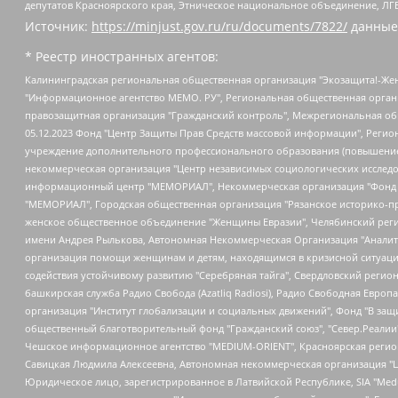
депутатов Красноярского края, Этническое национальное объединение, ЛГ
Источник:
https://minjust.gov.ru/ru/documents/7822/
данные
* Реестр иностранных агентов:
Калининградская региональная общественная организация "Экозащита!-Женсовет", Фонд содействия защите прав и свобод граждан "Общественный вердикт", Фонд "Институт Развития Свободы Информации", Частное учреждение "Информационное агентство МЕМО. РУ", Региональная общественная организация "Общественная комиссия по сохранению наследия академика Сахарова", Фонд поддержки свободы прессы, Санкт-Петербургская общественная правозащитная организация "Гражданский контроль", Межрегиональная общественная организация "Информационно-просветительский центр "Мемориал", Региональный Фонд "Центр Защиты Прав Средств Массовой Информации", с 05.12.2023 Фонд "Центр Защиты Прав Средств массовой информации", Региональная общественная благотворительная организация помощи беженцам и мигрантам "Гражданское содействие", Негосударственное образовательное учреждение дополнительного профессионального образования (повышение квалификации) специалистов "АКАДЕМИЯ ПО ПРАВАМ ЧЕЛОВЕКА", Свердловская региональная общественная организация "Сутяжник", Автономная некоммерческая организация "Центр независимых социологических исследований", Союз общественных объединений "Российский исследовательский центр по правам человека", Региональное общественное учреждение научно-информационный центр "МЕМОРИАЛ", Некоммерческая организация "Фонд защиты гласности", Автономная некоммерческая организация "Институт прав человека", Городская общественная организация "Екатеринбургское общество "МЕМОРИАЛ", Городская общественная организация "Рязанское историко-просветительское и правозащитное общество "Мемориал" (Рязанский Мемориал), Челябинский региональный орган общественной самодеятельности – женское общественное объединение "Женщины Евразии", Челябинский региональный орган общественной самодеятельности "Уральская правозащитная группа", Фонд содействия защите здоровья и социальной справедливости имени Андрея Рылькова, Автономная Некоммерческая Организация "Аналитический Центр Юрия Левады", Автономная некоммерческая организация социальной поддержки населения "Проект Апрель", Региональная общественная организация помощи женщинам и детям, находящимся в кризисной ситуации "Информационно-методический центр "Анна", Фонд содействия развитию массовых коммуникаций и правовому просвещению "Так-так-Так", Фонд содействия устойчивому развитию "Серебряная тайга", Свердловский региональный общественный фонд социальных проектов "Новое время", "Idel.Реалии", Кавказ.Реалии, Крым.Реалии, Телеканал Настоящее Время, Татаро-башкирская служба Радио Свобода (Azatliq Radiosi), Радио Свободная Европа/Радио Свобода (PCE/PC), "Сибирь.Реалии", "Фактограф", Благотворительный фонд помощи осужденным и их семьям, Автономная некоммерческая организация "Институт глобализации и социальных движений", Фонд "В защиту прав заключенных", Частное учреждение "Центр поддержки и содействия развитию средств массовой информации", Пензенский региональный общественный благотворительный фонд "Гражданский союз", "Север.Реалии", Некоммерческая организация Фонд "Правовая инициатива", Общество с ограниченной ответственностью "Радио Свободная Европа/Радио Свобода", Чешское информационное агентство "MEDIUM-ORIENT", Красноярская региональная общественная организация "Мы против СПИДа", Камалягин Денис Николаевич, Маркелов Сергей Евгеньевич, Пономарев Лев Александрович, Савицкая Людмила Алексеевна, Автоно