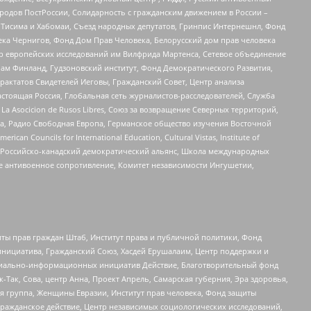
ародов ПостРоссии, Солидарность с гражданским движением в России –
в Тисима и Хабомаи, Съезд народных депутатов, Гринпис Интернешнл, Фонд
ека Чернигов, Фонд Дом Прав Человека, Белорусский дом прав человека
нтр европейских исследований им Вилфрида Мартенса, Сетевое объединение
Чам Финланд, Гудзоновский институт, Фонд Демократического Развития,
актатов Свидетелей Иеговы, Гражданский Совет, Центр анализа
астоящая Россия, Глобальная сеть журналистов-расследователей, Служба
a Asocicion de Rusos Libres, Союз за возвращение Северных территорий,
еста, Радио Свободная Европа, Германское общество изучения Восточной
ouncils for International Education, Cultural Vistas, Institute of
, Российско-канадский демократический альянс, Школа международных
е антивоенное сопротивление, Комитет независимости Ингушетии,
ты прав граждан Штаб, Институт права и публичной политики, Фонд
инициатива, Гражданский Союз, Хасдей Ерушалаим, Центр поддержки и
социально-информационных инициатив Действие, Благотворительный фонд
Так, Сова, центр Анна, Проект Апрель, Самарская губерния, Эра здоровья,
я группа, Женщины Евразии, Институт прав человека, Фонд защиты
Гражданское действие, Центр независимых социологических исследований,