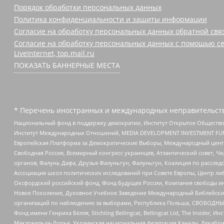
Порядок обработки персональных данных
Политика конфиденциальности и защиты информации
Согласие на обработку персональных данных обратной свя
Согласие на обработку персональных данных с помощью се
LiveInternet, top.mail.ru
ПОКАЗАТЬ БАННЕРНЫЕ МЕСТА
* Перечень иностранных и международных неправительств
Национальный фонд в поддержку демократии, Институт Открытое Общество
Институт Международных Отношений, MEDIA DEVELOPMENT INVESTMENT FUND,
Европейская Платформа за Демократические Выборы, Международный цент
Свободная Россия, Всемирный конгресс украинцев, Атлантический совет, Ч
органов, Фалунь Дафа, Друзья Фалуньгун, Фалуньгун, Коалиция по рассле
Ассоциация школ политических исследований при Совете Европы, Центр ли
Оксфордский российский фонд, Фонд Будущее России, Компания свободы ин
Новое Поколение, Духовное Учебное Заведение Международный Библейский
организаций по наблюдению за выборами, Республика Польша, СВОБОДНЫЙ
Фонд имени Генриха Бёлля, Stichting Bellingcat, Bellingcat Ltd, The Inside
Макдональда-Лорье, Украинская национальная федерация Канады, Декабрис