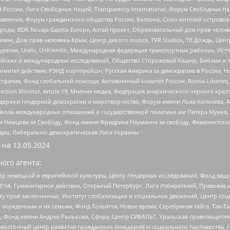
России, Лига Свободных Наций, Transparеncy International, Форум Свободных Н
правления, Форум гражданского общества Россия, Беллона, Союз жителей острово
роды, BDR Novaja Gazeta-Europe, Алтай проект, Образовательный дом прав челов
еван, Дом прав человека Крым, Центр дикого лосося, TVR Studios, ТВ Дождь, Це
урятия, Uralic, UnKremlin, Международная федерация транспортных рабочих, Ист
ейских и международных исследований, Общество Сторожевой башни, Библии и тр
омитет действия, РЭНД корпорейшн, Русская Америка за демократию в России, Н
фалия, Фонд глобальной помощи, Антивоенный комитет России, Russie-Libertes, L
lection Monitor, Article 19, Мнение медиа, Федерация анархического черного кр
и гендерной демократии и миротворчества, Форум имени Льва Копелева, American C
г, Школа международных отношений и государственной политики им Питера Мунка
 Немцова за Свободу, Фонд имени Фридриха Науманна за свободу, Феминистско
медиа, Либерально-демократическая Лига Украины
 на
13.05.2024
ого агента:
р немецкой и европейской культуры, Центр гендерных исследований, Фонд защи
ЧА, Гуманитарное действие, Открытый Петербург, Лига Избирателей, Правовая 
иту прав заключенных, Институт глобализации и социальных движений, Центр 
ужденным и их семьям, Фонд Тольятти, Новое время, Серебряная тайга, Так-Так-
, Фонд имени Андрея Рылькова, Сфера, Центр СИБАЛЬТ, Уральская правозащитна
невосточный центр развития гражданских инициатив и социального партнерства, 