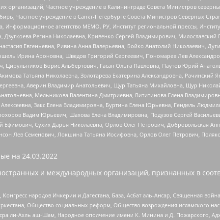
 организаций, Частное учреждение в Калининграде Совета Министров северных 
бирь, Частное учреждение в Санкт-Петербурге Совета Министров Северных Стра
а, Информационное агентство МЕМО. РУ, Институт региональной прессы, Инсти
ч, Дзугкоева Регина Николаевна, Кривенко Сергей Владимирович, Милославски
настасия Евгеньевна, Ривина Анна Валерьевна, Бойко Анатолий Николаевич, Дуг
ошель Ирина Ароновна, Шведов Григорий Сергеевич, Пономарев Лев Александро
ч, Цирульников Борис Альбертович, Гасан Ольга Павловна, Паутов Юрий Анато
Акимова Татьяна Николаевна, Золотарева Екатерина Александровна, Рачинский Я
Сергеевна, Аверин Владимир Анатольевич, Щур Татьяна Михайловна, Щур Никола
Анатольевна, Мельникова Валентина Дмитриевна, Вититинова Елена Владимировн
 Алексеевна, Закс Елена Владимировна, Буртина Елена Юрьевна, Гендель Людмил
рохоров Вадим Юрьевич, Шахова Елена Владимировна, Подузов Сергей Васильеви
й Ефимович, Сухих Дарья Николаевна, Орлов Олег Петрович, Добровольская Анн
нсон Лев Семенович, Локшина Татьяна Иосифовна, Орлов Олег Петрович, Поляк
ые на
24.03.2022
ностранных и международных организаций, признанных в соотв
нгресс народов Ичкерии и Дагестана, База, Асбат аль-Ансар, Священная война,
уркестана, Общество социальных реформ, Общество возрождения исламского насл
Нусра ли-Ахль аш-Шам, Народное ополчение имени К. Минина и Д. Пожарского, Ад