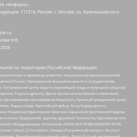
ИА «Инфорос».
едакции: 117218, Россия, г. Москва, ул. Кржижановского,
tok.ru
хова Н.В.
2026
льной на территории Российской Федерации:
кономическому и правовому развитию, Национальный Демократический
менной России, Черноморский фонд регионального сотрудничества,
, Тихоокеанский центр защиты окружающей среды и природных ресурсов,
 Хармони, Родники дракона, Врачи против насильственного извлечения
по расследованию преследований Фалуньгун, Пражский гражданский центр,
бмен, Бард колледж, Европейский выбор, Фонд Ходорковского,
ное Управление Евангельских Христиан Украинской Христианской Церкви,
огических Предприятий, Церковь Духовной Технологии, Европейская сеть
ий Институт Международных Отношений, КРИМСЬКА ПРАВОЗАХИСНА ГРУПА,
стонии, Calvert 22 Foundation, Канадский украинский конгресс, Институт
ждение, Всеукраинский духовный центр , Риддл, Русский антивоенный