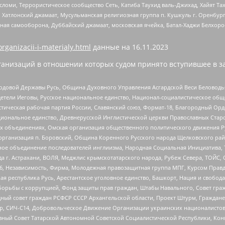
сломи, Террористическое сообщество Сеть, Катиба Таухид валь-Джихад, Хайят Тах
, Хатлонский джамаат, Мусульманская религиозная группа п. Кушкуль г. Оренбу
ная самооборона, Дуббайский джамаат, московская ячейка, Батал-Хаджи Белхор
organizacii-i-materialy.html
данные на
16.11.2023
анизаций в отношении которых судом принято вступившее в з
 Родовой Державы Русь, Община Духовного Управления Асгардской Веси Беловод
детели Иеговы, Русское национальное единство, Национал-социалистическое об
истическая рабочая партия России, Славянский союз, Формат-18, Благородный Ор
ациональное единство, Древнерусской Инглистической церкви Православных Ста
ных объединениях, Омская организация общественного политического движения Р
рганизация п. Боровский, Община Коренного Русского народа Щелковского район
гиозное объединение последователей инглиизма, Народная Социальная Инициатива,
 г. Астрахани, ВОЛЯ, Меджлис крымскотатарского народа, Рубеж Севера, ТОЙС, 
6, Независимость, Фирма, Молодежная правозащитная группа МПГ, Курсом Правд
ая республика Русь, Арестантское уголовное единство, Башкорт, Нация и свобода,
орьбы с коррупцией, Фонд защиты прав граждан, Штабы Навального, Совет гражд
ный совет граждан РСФСР СССР Архангельской области, Проект Штурм, Граждане 
tsApp, СИЧ-С14, Добровольческое Движение Организации украинских националисто
ный Совет Татарской Автономной Советской Социалистической Республики, Кон