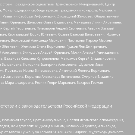
стран, Гражданское содействие, Трансперенси Интернешнл-Р, Центр
н, Фонд поддержки свободы прессы, Гражданский контроль, Человек и
тут Развития Свободы Информации, Экозащита!-Женсовет, Общественный
й Павел Юрьевич, Шнырова Ольга Вадимовна, Чанышева Лилия Айратовна,
ин Сергей Георгиевич, Пивоваров Андрей Сергеевич, Аверин Виталий
вич, Каргалицкий Борис Юльевич, Созаев Валерий Валерьевич, Исламов
льевич, Верховский Александр Маркович, Пислакова-Паркер Марина
н Збигневич, Жемкова Елена Борисовна, Гудков Лев Дмитриевич,
й Алексеевич, Блинушов Андрей Юрьевич, Мосин Алексей Геннадьевич,
а, Баженова Светлана Куприяновна, Максимов Сергей Владимирович,
а Залмановна, Кокорина Екатерина Алексеевна, Шуманов Илья
ч, Протасова Ирина Вячеславовна, Литинский Леонид Борисович,
а Дмитриевна, Королева Александра Евгеньевна, Смирнов Владимир
ова Мара Федоровна, Резник Генри Маркович, Захаров Герман
етствии с законодательством Российской Федерации
 Исламская группа, Братья-мусульмане, Партия исламского освобождения,
едия, Дом двух святых, Джунд аш-Шам, Исламский джихад, Аль-Каида,
жр от Аллаха Субхану уа Тагьаля SHAM, АУМ Синрике, Муджахеды джамаата