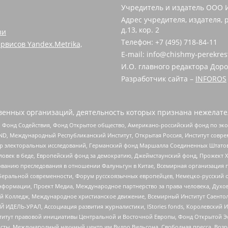
Учредитель и издатель ООО 
Адрес учредителя, издателя, р
д.13, кор. 2
зи
Телефон: +7 (495) 718-84-11
рвисов Yandex.Metrika,
E-mail: info@chishmy-perekres
И.О. главного редактора Доро
Разработчик сайта –
INFOROS
енных организаций, деятельность которых признана нежелате
 Фонд Содействия, Фонд Открытое общество, Американо-российский фонд по э
 Международный Республиканский Институт, Открытая Россия, Институт совре
р электоральных исследований, Германский фонд Маршалла Соединенных Штатов
еловек в беде, Европейский фонд за демократию, Джеймстаунский фонд, Прожект
дованию преследования в отношении Фалуньгун в Китае, Всемирная организация 
беральной современности, Форум русскоязычных европейцев, Немецко-русский о
формации, Проект Медиа, Международное партнерство за права человека, Духов
 Колледж, Международное христианское движение, Всемирный Институт Саентол
 ИДЕЛЬ-УРАЛ, Ассоциация развития журналистики, IStories fonds, Королевск
r, Институт правовой инициативы Центральной и Восточной Европы, Фонд Открытой Э
ты, Международный научный центр им Вудро Вильсона, Свободная пресса, Возро