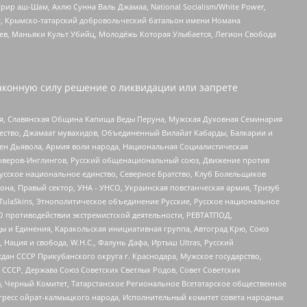
рир аш-Шам, Ахлю Сунна Валь Джамаа, National Socialism/White Power,
рг, Крымско-татарский добровольческий батальон имени Номана
оев, Маньяки Культ Убийц, Молодёжь Которая Улыбается, Легион Свобода
аконную силу решение о ликвидации или запрете
ья, Славянская Община Капища Веды Перуна, Мужская Духовная Семинария
щество, Джамаат мувахидов, Объединенный Вилайат Кабарды, Балкарии и
ден Дьявола, Армия воли народа, Национальная Социалистическая
роверов-Инглингов, Русский общенациональный союз, Движение против
усское национальное единство, Северное Братство, Клуб Болельщиков
а, Правый сектор, УНА - УНСО, Украинская повстанческая армия, Тризуб
 TulaSkins, Этнополитическое объединение Русские, Русское национальное
О противодействии экстремистской деятельности, РЕВТАТПОД,
ы и Единения, Каракольская инициативная группа, Автоград Крю, Союз
 Нация и свобода, W.H.С., Фалунь Дафа, Иртыш Ultras, Русский
ан СССР Прикубанского округа г. Краснодара, Мужское государство,
СССР, Держава Союз Советских Светлых Родов, Совет Советских
в, Черный Комитет, Татарстанское Региональное Всетатарское общественное
гресс ойрат-калмыцкого народа, Исполнительный комитет совета народных