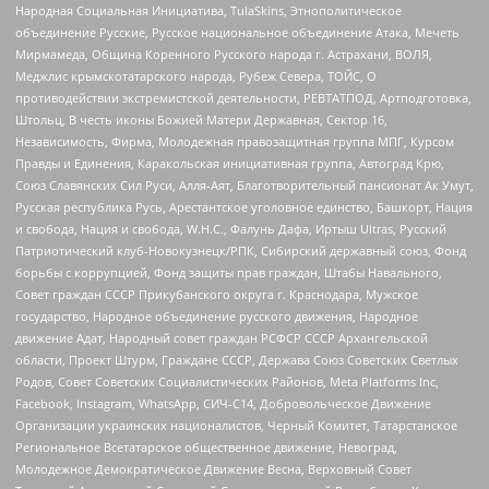
Народная Социальная Инициатива, TulaSkins, Этнополитическое
объединение Русские, Русское национальное объединение Атака, Мечеть
Мирмамеда, Община Коренного Русского народа г. Астрахани, ВОЛЯ,
Меджлис крымскотатарского народа, Рубеж Севера, ТОЙС, О
противодействии экстремистской деятельности, РЕВТАТПОД, Артподготовка,
Штольц, В честь иконы Божией Матери Державная, Сектор 16,
Независимость, Фирма, Молодежная правозащитная группа МПГ, Курсом
Правды и Единения, Каракольская инициативная группа, Автоград Крю,
Союз Славянских Сил Руси, Алля-Аят, Благотворительный пансионат Ак Умут,
Русская республика Русь, Арестантское уголовное единство, Башкорт, Нация
и свобода, Нация и свобода, W.H.С., Фалунь Дафа, Иртыш Ultras, Русский
Патриотический клуб-Новокузнецк/РПК, Сибирский державный союз, Фонд
борьбы с коррупцией, Фонд защиты прав граждан, Штабы Навального,
Совет граждан СССР Прикубанского округа г. Краснодара, Мужское
государство, Народное объединение русского движения, Народное
движение Адат, Народный совет граждан РСФСР СССР Архангельской
области, Проект Штурм, Граждане СССР, Держава Союз Советских Светлых
Родов, Совет Советских Социалистических Районов, Meta Platforms Inc,
Facebook, Instagram, WhatsApp, СИЧ-С14, Добровольческое Движение
Организации украинских националистов, Черный Комитет, Татарстанское
Региональное Всетатарское общественное движение, Невоград,
Молодежное Демократическое Движение Весна, Верховный Совет