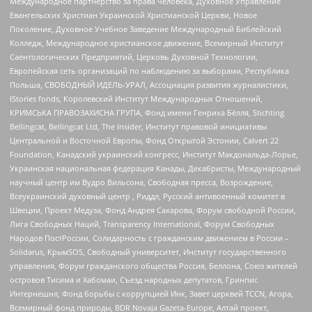
Международное партнерство за права человека, Духовное Управление
Евангельских Христиан Украинской Христианской Церкви, Новое
Поколение, Духовное Учебное Заведение Международный Библейский
Колледж, Международное христианское движение, Всемирный Институт
Саентологических Предприятий, Церковь Духовной Технологии,
Европейская сеть организаций по наблюдению за выборами, Республика
Польша, СВОБОДНЫЙ ИДЕЛЬ-УРАЛ, Ассоциация развития журналистики,
IStories fonds, Королевский Институт Международных Отношений,
КРИМСЬКА ПРАВОЗАХИСНА ГРУПА, Фонд имени Генриха Бёлля, Stichting
Bellingcat, Bellingcat Ltd, The Insider, Институт правовой инициативы
Центральной и Восточной Европы, Фонд Открытой Эстонии, Calvert 22
Foundation, Канадский украинский конгресс, Институт Макдональда-Лорье,
Украинская национальная федерация Канады, Декабристы, Международный
научный центр им Вудро Вильсона, Свободная пресса, Возрождение,
Всеукраинский духовный центр , Риддл, Русский антивоенный комитет в
Швеции, Проект Медуза, Фонд Андрея Сахарова, Форум свободной России,
Лига Свободных Наций, Transparеncy International, Форум Свободных
Народов ПостРоссии, Солидарность с гражданским движением в России –
Solidarus, КрымSOS, Свободный университет, Институт государственного
управления, Форум гражданского общества Россия, Беллона, Союз жителей
островов Тисима и Хабомаи, Съезд народных депутатов, Гринпис
Интернешнл, Фонд борьбы с коррупцией Инк, Завет церквей TCCN, Агора,
Всемирный фонд природы, BDR Novaja Gazeta-Europe, Алтай проект,