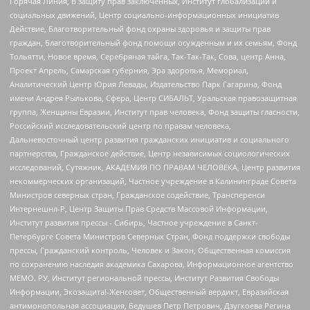
Горячая Линия, В защиту прав заключенных, Институт глобализации и
социальных движений, Центр социально-информационных инициатив
Действие, Благотворительный фонд охраны здоровья и защиты прав
граждан, Благотворительный фонд помощи осужденным и их семьям, Фонд
Тольятти, Новое время, Серебряная тайга, Так-Так-Так, Сова, центр Анна,
Проект Апрель, Самарская губерния, Эра здоровья, Мемориал,
Аналитический Центр Юрия Левады, Издательство Парк Гагарина, Фонд
имени Андрея Рылькова, Сфера, Центр СИБАЛЬТ, Уральская правозащитная
группа, Женщины Евразии, Институт прав человека, Фонд защиты гласности,
Российский исследовательский центр по правам человека,
Дальневосточный центр развития гражданских инициатив и социального
партнерства, Гражданское действие, Центр независимых социологических
исследований, Сутяжник, АКАДЕМИЯ ПО ПРАВАМ ЧЕЛОВЕКА, Центр развития
некоммерческих организаций, Частное учреждение в Калининграде Совета
Министров северных стран, Гражданское содействие, Трансперенси
Интернешнл-Р, Центр Защиты Прав Средств Массовой Информации,
Институт развития прессы - Сибирь, Частное учреждение в Санкт-
Петербурге Совета Министров Северных Стран, Фонд поддержки свободы
прессы, Гражданский контроль, Человек и Закон, Общественная комиссия
по сохранению наследия академика Сахарова, Информационное агентство
МЕМО. РУ, Институт региональной прессы, Институт Развития Свободы
Информации, Экозащита!-Женсовет, Общественный вердикт, Евразийская
антимонопольная ассоциация, Бедушев Петр Петрович, Дзугкоева Регина