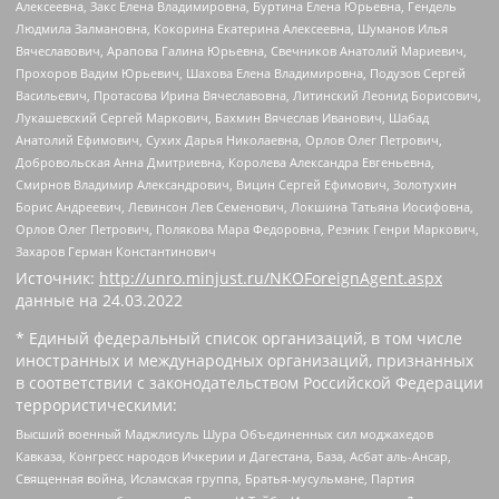
Алексеевна, Закс Елена Владимировна, Буртина Елена Юрьевна, Гендель
Людмила Залмановна, Кокорина Екатерина Алексеевна, Шуманов Илья
Вячеславович, Арапова Галина Юрьевна, Свечников Анатолий Мариевич,
Прохоров Вадим Юрьевич, Шахова Елена Владимировна, Подузов Сергей
Васильевич, Протасова Ирина Вячеславовна, Литинский Леонид Борисович,
Лукашевский Сергей Маркович, Бахмин Вячеслав Иванович, Шабад
Анатолий Ефимович, Сухих Дарья Николаевна, Орлов Олег Петрович,
Добровольская Анна Дмитриевна, Королева Александра Евгеньевна,
Смирнов Владимир Александрович, Вицин Сергей Ефимович, Золотухин
Борис Андреевич, Левинсон Лев Семенович, Локшина Татьяна Иосифовна,
Орлов Олег Петрович, Полякова Мара Федоровна, Резник Генри Маркович,
Захаров Герман Константинович
Источник:
http://unro.minjust.ru/NKOForeignAgent.aspx
данные на
24.03.2022
* Единый федеральный список организаций, в том числе
иностранных и международных организаций, признанных
в соответствии с законодательством Российской Федерации
террористическими:
Высший военный Маджлисуль Шура Объединенных сил моджахедов
Кавказа, Конгресс народов Ичкерии и Дагестана, База, Асбат аль-Ансар,
Священная война, Исламская группа, Братья-мусульмане, Партия