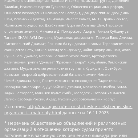
исламского освобождения, Лашкар-И-Тайба, Исламская группа, Движение
Талибан, Исламская партия Туркестана, Общество социальных реформ,
Общество возрождения исламского наследия, Дом двух святых, Джунд аш-
Шам, Исламский джихад, Аль-Каида, Имарат Кавказ, АБТО, Правый сектор,
Исламское государство, Джабха аль-Нусра ли-Ахль аш-Шам, Народное
ополчение имени К. Минина и Д. Пожарского, Аджр от Аллаха Субхану уа
Тагьаля SHAM, АУМ Синрике, Муджахеды джамаата Ат-Тавхида Валь-Джихад,
Чистопольский Джамаат, Рохнамо ба суи давлати исломи, Террористическое
сообщество Сеть, Катиба Таухид валь-Джихад, Хайят Тахрир аш-Шам, Ахлю
Сунна Валь Джамаа, National Socialism/White Power, Артподготовка,
Религиозная группа “Джамаат “Красный пахарь”, Колумбайн, Хатлонский
джамаат, Мусульманская религиозная группа п. Кушкуль г. Оренбург,
Крымско-татарский добровольческий батальон имени Номана
Челебиджихана, Азов, Партия исламского возрождения Таджикистана,
Народная самооборона, Дуббайский джамаат, московская ячейка, Батал-
Хаджи Белхороев, Маньяки Культ Убийц, Молодёжь Которая Улыбается,
Легион Свобода России, Айдар, Русский добровольческий корпус
Источник:
http://nac.gov.ru/terroristicheskie-i-ekstremistskie-
organizacii-i-materialy.html
данные на
16.11.2023
* Перечень общественных объединений и религиозных
организаций в отношении которых судом принято
вступившее в законную силу решение о ликвидации или