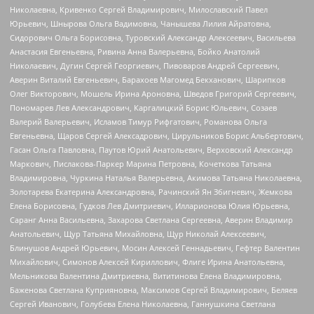
Николаевна, Кривенко Сергей Владимирович, Милославский Павел
Юрьевич, Шнырова Ольга Вадимовна, Чанышева Лилия Айратовна,
Сидорович Ольга Борисовна, Туровский Александр Алексеевич, Васильева
Анастасия Евгеньевна, Ривина Анна Валерьевна, Бойко Анатолий
Николаевич, Дугин Сергей Георгиевич, Пивоваров Андрей Сергеевич,
Аверин Виталий Евгеньевич, Барахоев Магомед Бекханович, Шарипков
Олег Викторович, Мошель Ирина Ароновна, Шведов Григорий Сергеевич,
Пономарев Лев Александрович, Каргалицкий Борис Юльевич, Созаев
Валерий Валерьевич, Исламов Тимур Рифгатович, Романова Ольга
Евгеньевна, Щаров Сергей Алексадрович, Цирульников Борис Альбертович,
Гасан Ольга Павловна, Паутов Юрий Анатольевич, Верховский Александр
Маркович, Пислакова-Паркер Марина Петровна, Кочеткова Татьяна
Владимировна, Чуркина Наталья Валерьевна, Акимова Татьяна Николаевна,
Золотарева Екатерина Александровна, Рачинский Ян Збигневич, Жемкова
Елена Борисовна, Гудков Лев Дмитриевич, Илларионова Юлия Юрьевна,
Саранг Анна Васильевна, Захарова Светлана Сергеевна, Аверин Владимир
Анатольевич, Щур Татьяна Михайловна, Щур Николай Алексеевич,
Блинушов Андрей Юрьевич, Мосин Алексей Геннадьевич, Гефтер Валентин
Михайлович, Симонов Алексей Кириллович, Флиге Ирина Анатольевна,
Мельникова Валентина Дмитриевна, Вититинова Елена Владимировна,
Баженова Светлана Куприяновна, Максимов Сергей Владимирович, Беляев
Сергей Иванович, Голубева Елена Николаевна, Ганнушкина Светлана