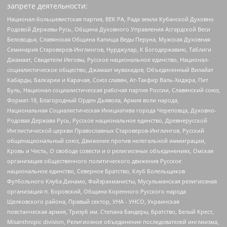
запрете деятельности:
Национал-большевистская партия, ВЕК РА, Рада земли Кубанской Духовно
Родовой Державы Русь, Община Духовного Управления Асгардской Веси
Беловодья, Славянская Община Капища Веды Перуна, Мужская Духовная
Семинария Староверов-Инглингов, Нурджулар, К Богодержавию, Таблиги
Джамаат, Свидетели Иеговы, Русское национальное единство, Национал-
социалистическое общество, Джамаат мувахидов, Объединенный Вилайат
Кабарды, Балкарии и Карачая, Союз славян, Ат-Такфир Валь-Хиджра, Пит
Буль, Национал-социалистическая рабочая партия России, Славянский союз,
Формат-18, Благородный Орден Дьявола, Армия воли народа,
Национальная Социалистическая Инициатива города Череповца, Духовно-
Родовая Держава Русь, Русское национальное единство, Древнерусской
Инглистической церкви Православных Староверов-Инглингов, Русский
общенациональный союз, Движение против нелегальной иммиграции,
Кровь и Честь, О свободе совести и о религиозных объединениях, Омская
организация общественного политического движения Русское
национальное единство, Северное Братство, Клуб Болельщиков
Футбольного Клуба Динамо, Файзрахманисты, Мусульманская религиозная
организация п. Боровский, Община Коренного Русского народа
Щелковского района, Правый сектор, УНА - УНСО, Украинская
повстанческая армия, Тризуб им. Степана Бандеры, Братство, Белый Крест,
Misanthropic division, Религиозное объединение последователей инглиизма,