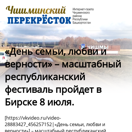
«День семьи, любви и
верности» – масштабный
республиканский
фестиваль пройдет в
Бирске 8 июля.
[https://vkvideo.ru/video-
28883427_456257152|«День семьи, любви и
верности»] – масштабный республиканский