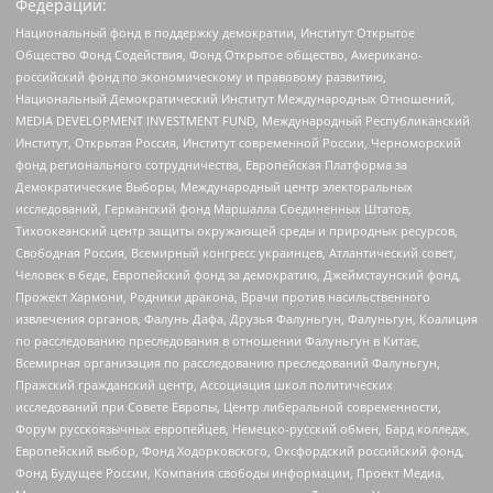
Федерации:
Национальный фонд в поддержку демократии, Институт Открытое
Общество Фонд Содействия, Фонд Открытое общество, Американо-
российский фонд по экономическому и правовому развитию,
Национальный Демократический Институт Международных Отношений,
MEDIA DEVELOPMENT INVESTMENT FUND, Международный Республиканский
Институт, Открытая Россия, Институт современной России, Черноморский
фонд регионального сотрудничества, Европейская Платформа за
Демократические Выборы, Международный центр электоральных
исследований, Германский фонд Маршалла Соединенных Штатов,
Тихоокеанский центр защиты окружающей среды и природных ресурсов,
Свободная Россия, Всемирный конгресс украинцев, Атлантический совет,
Человек в беде, Европейский фонд за демократию, Джеймстаунский фонд,
Прожект Хармони, Родники дракона, Врачи против насильственного
извлечения органов, Фалунь Дафа, Друзья Фалуньгун, Фалуньгун, Коалиция
по расследованию преследования в отношении Фалуньгун в Китае,
Всемирная организация по расследованию преследований Фалуньгун,
Пражский гражданский центр, Ассоциация школ политических
исследований при Совете Европы, Центр либеральной современности,
Форум русскоязычных европейцев, Немецко-русский обмен, Бард колледж,
Европейский выбор, Фонд Ходорковского, Оксфордский российский фонд,
Фонд Будущее России, Компания свободы информации, Проект Медиа,