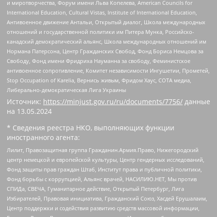
и миротворчества, Форум имени Льва Копелева, American Councils for
International Education, Cultural Vistas, Institute of International Education,
Антивоенное движение Антальи, Открытый диалог, Школа международных
отношений и государственной политики им Питера Мунка, Российско-
канадский демократический альянс, Школа международных отношений им
Нормана Патерсона, Центр Гражданских Свобод, Фонд Бориса Немцова за
Свободу, Фонд имени Фридриха Науманна за свободу, Феминистское
антивоенное сопротивление, Комитет независимости Ингушетии, Прометей,
Stop Occupation of Karelia, Вернись живым, Фридом Хаус, СОТА медиа,
Либерально-демократическая Лига Украины
Источник:
https://minjust.gov.ru/ru/documents/7756/
данные
на
13.05.2024
* Сведения реестра НКО, выполняющих функции
иностранного агента:
Лилит, Правозащитная группа Гражданин.Армия.Право, Нижегородский
центр немецкой и европейской культуры, Центр гендерных исследований,
Фонд защиты прав граждан Штаб, Институт права и публичной политики,
Фонд борьбы с коррупцией, Альянс врачей, НАСИЛИЮ.НЕТ, Мы против
СПИДа, СВЕЧА, Гуманитарное действие, Открытый Петербург, Лига
Избирателей, Правовая инициатива, Гражданский Союз, Хасдей Ерушалаим,
Центр поддержки и содействия развитию средств массовой информации,