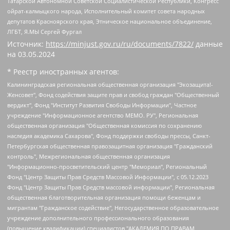
Татарской Автономной Советской Социалистической Республики, Конгресс
ойрат-калмыцкого народа, Исполнительный комитет совета народных
депутатов Красноярского края, Этническое национальное объединение,
ЛГБТ, Я.МЫ Сергей Фургал
Источник:
https://minjust.gov.ru/ru/documents/7822/
данные
на
03.05.2024
* Реестр иностранных агентов:
Калининградская региональная общественная организация "Экозащита!-Женсовет", Фонд содействия защите прав и свобод граждан "Общественный вердикт", Фонд "Институт Развития Свободы Информации", Частное учреждение "Информационное агентство МЕМО. РУ", Региональная общественная организация "Общественная комиссия по сохранению наследия академика Сахарова", Фонд поддержки свободы прессы, Санкт-Петербургская общественная правозащитная организация "Гражданский контроль", Межрегиональная общественная организация "Информационно-просветительский центр "Мемориал", Региональный Фонд "Центр Защиты Прав Средств Массовой Информации", с 05.12.2023 Фонд "Центр Защиты Прав Средств массовой информации", Региональная общественная благотворительная организация помощи беженцам и мигрантам "Гражданское содействие", Негосударственное образовательное учреждение дополнительного профессионального образования (повышение квалификации) специалистов "АКАДЕМИЯ ПО ПРАВАМ ЧЕЛОВЕКА", Свердловская региональная общественная организация "Сутяжник", Автономная некоммерческая организация "Центр независимых социологических исследований", Союз общественных объединений "Российский исследовательский центр по правам человека", Региональное общественное учреждение научно-информационный центр "МЕМОРИАЛ", Некоммерческая организация "Фонд защиты гласности", Автономная некоммерческая организация "Институт прав человека", Городская общественная организация "Екатеринбургское общество "МЕМОРИАЛ", Городская общественная организация "Рязанское историко-просветительское и правозащитное общество "Мемориал" (Рязанский Мемориал), Челябинский региональный орган общественной самодеятельности – женское общественное объединение "Женщины Евразии", Челябинский региональный орган общественной самодеятельности "Уральская правозащитная группа", Фонд содействия защите здоровья и социальной справедливости имени Андрея Рылькова, Автономная Некоммерческая Организация "Аналитический Центр Юрия Левады", Автономная некоммерческая организация социальной поддержки населения "Проект Апрель", Региональная общественная организация помощи женщинам и детям, находящимся в кризисной ситуации "Информационно-методический центр "Анна", Фонд содействия развитию массовых коммуникаций и правовому просвещению "Так-так-Так", Фонд содействия устойчивому развитию "Серебряная тайга", Свердловский региональный общественный фонд социальных проектов "Новое время", "Idel.Реалии", Кавказ.Реалии, Крым.Реалии, Телеканал Настоящее Время, Татаро-башкирская служба Радио Свобода (Azatliq Radiosi), Радио Свободная Европа/Радио Свобода (PCE/PC), "Сибирь.Реалии", "Фактограф", Благотворительный фонд помощи осужденным и их семьям, Автономная некоммерческая организация "Институт глобализации и социальных движений", Фонд "В защиту прав заключенных", Частное учреждение "Центр поддержки и содействия развитию средств массовой информации", Пензенский региональный общественный благотворительный фонд "Гражданский союз", "Север.Реалии", Некоммерческая организация Фонд "Правовая инициатива", Общество с ограниченной ответственностью "Радио Свободная Европа/Радио Свобода", Чешское информационное агентство "MEDIUM-ORIENT", Красноярская региональная общественная организация "Мы против СПИДа", Камалягин Денис Николаевич, Маркелов Сергей Евгеньевич, Пономарев Лев Александрович, Савицкая Людмила Алексеевна, Автономная некоммерческая организация "Центр по работе с проблемой насилия "НАСИЛИЮ.НЕТ", Межрегиональный профессиональный союз работников здравоохранения "Альянс врачей", Юридическое лицо, зарегистрированное в Латвийской Республике, SIA "Medusa Project" (регистрационный номер 40103797863, дата регистрации 10.06.2014), Некоммерческая организация "Фонд по борьбе с коррупцией", Автономная некоммерческая организация "Институт права и публичной политики", Баданин Роман Сергеевич, Гликин Максим Александрович, Железнова Мария Михайловна, Лукьянова Юлия Сергеевна, Маетная Елизавета Витальевна, Маняхин Петр Борисович, Чуракова Ольга Владимировна, Ярош Юлия Петровна, Юридическое лицо "The Insider SIA", зарегистрированное в Риге, Латвийская Республика (дата регистрации 26.06.2015), являющееся администратором доменного имени интернет-издания "The Insider SIA", https://theins.ru, Постернак Алексей Евгеньевич, Рубин Михаил Аркадьевич, Анин Роман Александрович, Юридическое лицо Istories fonds, зарегистрированное в Латвийской Республике (регистрационный номер 50008295751, дата регистрации 24.02.2020), Великовский Дмитрий Александрович, Долинина Ирина Николаевна, Мароховская Алеся Алексеевна, Шлейнов Роман Юрьевич, Шмагун Олеся Валентиновна, Общество с ограниченной ответственностью "Альтаир 2021", Общество с ограниченной ответственностью "Вега 2021", Общество с ограниченной ответственностью "Главный редактор 2021", Общество с ограниченной ответственностью "Ромашки монолит", Важенков Артем Валерьевич, Ивановская областная общественная организация "Центр гендерных исследований", Гурман Юрий Альбертович, Медиапроект "ОВД-Инфо", Егоров Владимир Владимирович, Жилинский Владимир Александрович, Общество с ограниченной ответственностью "ЗП", Иванова София Юрьевна, Карезина Инна Павловна, Кильтау Екатерина Викторовна, Петров Алексей Викторович, Пискунов Сергей Евгеньевич, Смирнов Сергей Сергеевич, Тихонов Михаил Сергеевич, Общество с ограниченной ответственностью "ЖУРНАЛИСТ-ИНОСТРАННЫЙ АГЕНТ", Арапова Галина Юрьевна, Вольтская Татьяна Анатольевна, Американская компания "Mason G.E.S. Anonymous Foundation" (США), являющаяся владельцем интернет-издания https://mnews.world/, Компания "Stichting Bellingcat", зарегистрированная в Нидерландах (дата регистрации 11.07.2018), Захаров Андрей Вячеславович, Клепиковская Екатерина Дмитриевна, Общество с ограниченной ответственностью "МЕМО", Перл Роман Александрович, Симонов Евгений Алексеевич, Соловьева Елена Анатольевна, Сотников Даниил Владимирович, Сурначева Елизавета Дмитриевна, Автономная некоммерческая организация по защите прав человека и информированию населения "Якутия – Наше Мнение", Общество с ограниченной ответственностью "Москоу диджитал медиа", с 26.01.2023 Общество с ограниченной ответственностью "Чайка Белые сады", Ветошкина Валерия Валерьевна, Заговора Максим Александрович, Межрегиональное общественное движение "Российская ЛГБТ - сеть", Оленичев Максим Владимирович, Павлов Иван Юрьевич, Скворцова Елена Сергеевна, Общество с ограниченной ответственностью "Как бы инагент", Кочетков Игорь Викторович, Общество с ограниченной ответственностью "Честные выборы", Еланчик Олег Александрович, Общество с ограниченной ответственностью "Нобелевский призыв", Гималова Регина Эмилевна, Григорьев Андрей Валерьевич, Григорьева Алина Александровна, Ассоциация по содействию защите прав призывников, альтернативнослужащих и военнослужащих "Правозащитная группа "Гражданин.Армия.Право", Хисамова Регина Фаритовна, Автономная некоммерческая организация по реализации социально-правовых программ "Лилит", Дальневосточное общественное движение "Маяк", Санкт-Петербургская ЛГБТ-инициативная группа "Выход", Инициативная группа ЛГБТ+ "Реверс", Алексеев Андрей Викторович, Бекбулатова Таисия Львовна, Беляев Иван Михайлович, Владыкина Елена Сергеевна, Гельман Марат Александрович, Никульшина Вероника Юрьевна, Толоконникова Надежда Андреевна, Шендерович Виктор Анатольевич, Общество с ограниченной ответственностью "Данное сообщение", Общество с ограниченной ответственностью Издательский дом "Новая глава", Айнбиндер Александра Александровна, Московский комьюнити-центр для ЛГБТ+инициатив, Благотворительный фонд развития филантропии, Deutsche Welle (Германия, Kurt-Schumacher-Strasse 3, 53113 Bonn), Борзунова Мария Михайловна, Воробьев Виктор Викторович, Голубева Анна Львовна, Константинова Алла Михайловна, Малкова Ирина Владимировна, Мурадов Мурад Абдулгалимович, Осетинская Елизавета Николаевна, Понасенков Евгений Николаевич, Ганапольский Матвей Юрьевич, Киселев Евгений Алексеевич, Борухович Ирина Григорьевна, Дремин Иван Тимофеевич, Дубровский Дмитрий Викторович, Красноярская региональная общественная организация поддержки и развития альтернативных образовательных технологий и межкультурных коммуникаций "ИНТЕРРА", Маяковская Екатерина Алексеевна, Фейгин Марк Захарович, Филимонов Андрей Викторович, Дзугкоева Регина Николаевна, Доброхотов Роман Александрович, Дудь Юрий Александрович, Елкин Сергей Владимирович, Кругликов Кирилл Игоревич, Сабунаева Мария Леонидовна, Семенов Алексей Владимирович, Шаинян Карен Багратович, Шульман Екатерина Михайловна, Асафьев Артур Валерьевич, Вахштайн Виктор Семенович, Венедиктов Алексей Алексеевич, Лушникова Екатерина Евгеньевна, Волков Леонид Михайлович, Невзоров Александр Глебович, Пархоменко Сергей Борисович, Сироткин Ярослав Николаевич, Кара-Мурза Владимир Владимирович, Баранова Наталья Владимировна, Гозман Леонид Яковлевич, Кагарлицкий Борис Юльевич, Климарев Михаил Валерьевич, Милов Владимир Станиславович, Автономная некоммерческая организация Краснодарский центр современного искусства "Типография", Моргенштерн Алишер Тагирович, Соболь Любовь Эдуардовна, Общество с ограниченной ответственностью "ЛИЗА НОРМ", Каспаров Гарри Кимович, Ходорковский Михаил Борисович, Общество с ограниченной ответственностью "Апрельские тезисы", Данилович Ирина Брониславовна, Кашин Олег Владимирович, Петров Николай Владимирович, Пивоваров Алексей Владимирович, Соколов Михаил Владимирович, Цветкова Юлия Владимировна, Чичваркин Евгений Александрович, Комитет против пыток/Команда против пыток, Общество с ограниченной ответственностью "Первый научный", Общество с ограниченной ответственностью "Вертолет и ко", Белоцерковская Вероника Борисовна, Кац Максим Евгеньевич, Лазарева Татьяна Юрьевна, Шаведдинов Руслан Табризович, Яшин Илья Валерьевич, Общество с ограниченной ответственностью "Иноагент ААВ", Алешковский Дмитрий Петрович, Альбац Евгения Марковна, Быков Дмитрий Львович, Галямина Юлия Евгеньевна, Лойко Сергей Леонидович, Мартынов Кирилл Константинович, Медведев Сергей Александрович, Крашенинников Федор Геннадиевич, Гордеева Катерина Вл