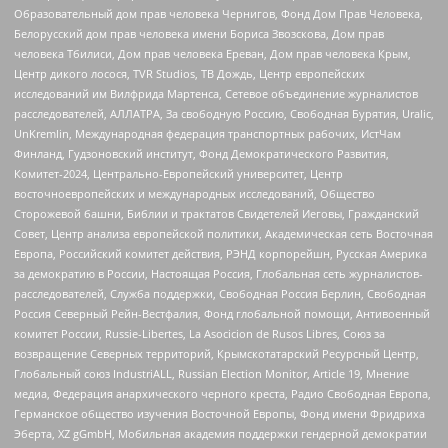
Образовательный дом прав человека Чернигов, Фонд Дом Прав Человека,
Белорусский дом прав человека имени Бориса Звозскова, Дом прав
человека Тбилиси, Дом прав человека Ереван, Дом прав человека Крым,
Центр дикого лосося, TVR Studios, ТВ Дождь, Центр европейских
исследований им Вилфрида Мартенса, Сетевое объединение журналистов
расследователей, АЛЛАТРА, За свободную Россию, Свободная Бурятия, Uralic,
UnKremlin, Международная федерация транспортных рабочих, ИстЧам
Финланд, Гудзоновский институт, Фонд Демократического Развития,
Комитет-2024, Центрально-Европейский университет, Центр
восточноевропейских и международных исследований, Общество
Сторожевой башни, Библии и трактатов Свидетелей Иеговы, Гражданский
Совет, Центр анализа европейской политики, Академическая сеть Восточная
Европа, Российский комитет действия, РЭНД корпорейшн, Русская Америка
за демократию в России, Настоящая Россия, Глобальная сеть журналистов-
расследователей, Служба поддержки, Свободная Россия Берлин, Свободная
Россия Северный Рейн-Вестфалия, Фонд глобальной помощи, Антивоенный
комитет России, Russie-Libertes, La Asocicion de Rusos Libres, Союз за
возвращение Северных территорий, Крымскотатарский Ресурсный Центр,
Глобальный союз IndustriALL, Russian Election Monitor, Article 19, Мнение
медиа, Федерация анархического черного креста, Радио Свободная Европа,
Германское общество изучения Восточной Европы, Фонд имени Фридриха
Эберта, XZ gGmbH, Мобильная академия поддержки гендерной демократии